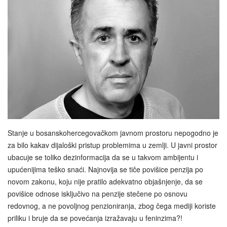
Stanje u bosanskohercegovačkom javnom prostoru nepogodno je
za bilo kakav dijaloški pristup problemima u zemlji. U javni prostor
ubacuje se toliko dezinformacija da se u takvom ambijentu i
upućenijima teško snaći. Najnovija se tiče povišice penzija po
novom zakonu, koju nije pratilo adekvatno objašnjenje, da se
povišice odnose isključivo na penzije stečene po osnovu
redovnog, a ne povoljnog penzioniranja, zbog čega mediji koriste
priliku i bruje da se povećanja izražavaju u feninzima?!