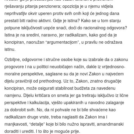
rješavanju pitanja penzionera; opozicija je u njemu vidjela
neprihvatljiv okvir uperen protiv svih onih koji će jednog dana
prestati biti radno aktivni. Gdje je istina? Kako se u tom stanju
potpune isključivosti uopće snaći, doći do racionalnog odgovora?
Istina je na sredini, naravno, jer radikalizam, kako god da je
koncipiran, naoružan “argumentacijom”, u pravilu ne odražava
istinu.
Ozbiljne, odgovorne i stručne osobe koje su izabrale da o zakonu
progovore i na u politici neuobičajen način, dakle iz vrijednosno-
moralne perspektive, saglasne su da je novi Zakon u najvećem
dijelu pravičniji od prethodnog. Uz to, Zakon, znatno drugačije
koncipiran, može osigurati stabilnost budžeta za navedenu
namjenu. Dijelu kritičara on smeta jer ga tretiraju isključivo iz lične
perspektive i kalkulacija, vješto upakiranih u navodno zalaganje
za dobrobit svih. No, da ni pohvale ne bi bile shvaćene kao
radikalizam druge vrste, treba naglasiti da Zakon ima i
manjkavosti, “detalje” koje bi bilo nužno ispraviti, amandmanski
doraditi i urediti. I to što je moguće prije.