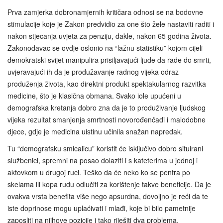
Prva zamjerka dobronamjernih kritičara odnosi se na bodovne
stimulacije koje je Zakon predvidio za one što žele nastaviti raditi i
nakon stjecanja uvjeta za penziju, dakle, nakon 65 godina života.
Zakonodavac se ovdje oslonio na “lažnu statistiku” kojom cijeli
demokratski svijet manipulira prisiljavajući ljude da rade do smrti,
uvjeravajući ih da je produžavanje radnog vijeka odraz
produženja života, kao direktni produkt spektakularnog razvitka
medicine, što je klasična obmana. Svako iole upućeni u
demografska kretanja dobro zna da je to produživanje ljudskog
vijeka rezultat smanjenja smrtnosti novorođenčadi i malodobne
djece, gdje je medicina uistinu učinila snažan napredak.
Tu “demografsku smicalicu” koristit će isključivo dobro situirani
službenici, spremni na posao dolaziti i s kateterima u jednoj i
aktovkom u drugoj ruci. Teško da će neko ko se pentra po
skelama ili kopa rudu odlučiti za korištenje takve beneficije. Da je
ovakva vrsta benefita više nego apsurdna, dovoljno je reći da te
iste doprinose mogu uplaćivati i mlađi, koje bi bilo pametnije
zaposliti na njihove pozicije i tako riješiti dva problema.