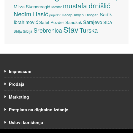
mustafa drnišlić
Mirza Skenderagić
Mostar
Nedim Hasić
Sadik
Recep Tayyip Erdogan
prijedor
Sarajevo
Ibrahimović
Sandžak
SDA
Safet Pozder
Stav
Turska
Srebrenica
Srbija
Sirija
Impressum
Prodaja
Marketing
Pretplata na digitalno izdanje
Uslovi korištenja