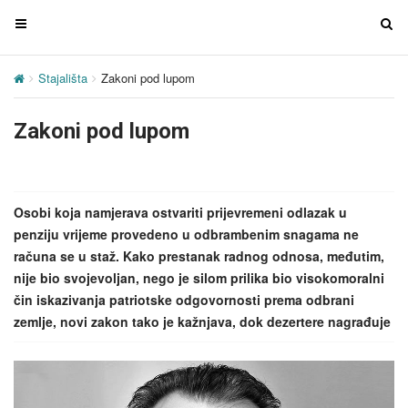
T
T
o
o
g
g
Stajališta
Zakoni pod lupom
g
g
l
l
Zakoni pod lupom
e
e
n
n
a
a
v
v
Osobi koja namjerava ostvariti prijevremeni odlazak u
i
i
penziju vrijeme provedeno u odbrambenim snagama ne
g
g
računa se u staž. Kako prestanak radnog odnosa, međutim,
a
a
nije bio svojevoljan, nego je silom prilika bio visokomoralni
t
t
čin iskazivanja patriotske odgovornosti prema odbrani
i
i
zemlje, novi zakon tako je kažnjava, dok dezertere nagrađuje
o
o
n
n