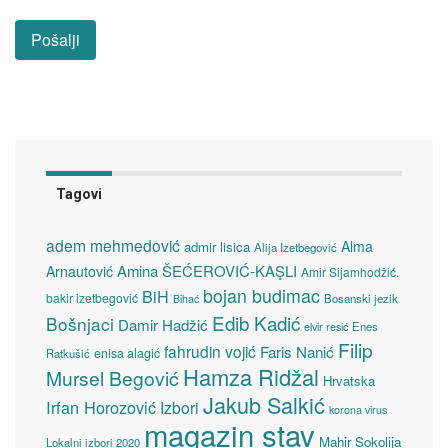
Tagovi
adem mehmedović
Alma
admir lisica
Alija Izetbegović
Amina ŠEĆEROVIĆ-KAŞLI
Arnautović
Amir Sijamhodžić.
bojan budimac
BiH
bakir izetbegović
Bosanski jezik
Bihać
Edib Kadić
Bošnjaci
Damir Hadžić
elvir resić
Enes
Filip
fahrudin vojić
Faris Nanić
enisa alagić
Ratkušić
Hamza Ridžal
Mursel Begović
Hrvatska
Jakub Salkić
Irfan Horozović
Izbori
korona virus
magazin stav
Mahir Sokolija
Lokalni izbori 2020