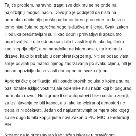
Taj će problem, naravno, trajati sve dok mu se ne priđe na
najozbiljniji mogući način. Dovoljno je podsjetiti da ništa na
normalan način nije prošlo parlamentarnu proceduru a da se o
tome nisu čula ne oprečna nego isključiva mišljenja. Svaki zakon
ili odluka predstavljani su ili kao dobri i prihvatljivi ili apsolutno
neprihvatljivi. To je odnos opozicije i vlasti koji ih tako legitimira
kao “neprijatelje”, a ne saradnike na istom poslu, na kreiranju
države, kako bi trebalo u demokratskoj zemlji. Niti se posao vlasti
smije odvijati po matrici njenog zadržavanja po svaku cijenu, niti je
posao opozicije da se vlasti domogne po svaku cijenu.
Apriorističke glorifikacije, ali i osude brojnih odluka o kojima su na
bazi totalne isključivosti trajale polemike nisu način koji bi osigurao
normalan razvoj. Ne izgrade li se autoputevi i brze ceste u zemlji,
za izvinjavanja će biti kasno, a u tako koncipiranoj atmosferi ne
treba ih ni očekivati. Jedan od najilustrativnijih primjera oko kojeg
su se dugo lomila koplja jeste novi Zakon o PIO-MIO u Federaciji
BiH.
Kreator ga je predstavljao kao važan iskorak u pravičnom