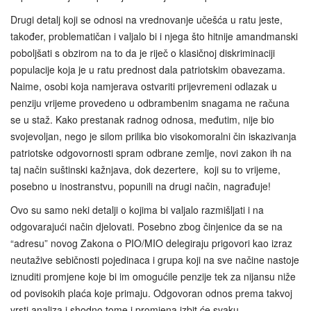
Drugi detalj koji se odnosi na vrednovanje učešća u ratu jeste,
također, problematičan i valjalo bi i njega što hitnije amandmanski
poboljšati s obzirom na to da je riječ o klasičnoj diskriminaciji
populacije koja je u ratu prednost dala patriotskim obavezama.
Naime, osobi koja namjerava ostvariti prijevremeni odlazak u
penziju vrijeme provedeno u odbrambenim snagama ne računa
se u staž. Kako prestanak radnog odnosa, međutim, nije bio
svojevoljan, nego je silom prilika bio visokomoralni čin iskazivanja
patriotske odgovornosti spram odbrane zemlje, novi zakon ih na
taj način suštinski kažnjava, dok dezertere, koji su to vrijeme,
posebno u inostranstvu, popunili na drugi način, nagrađuje!
Ovo su samo neki detalji o kojima bi valjalo razmišljati i na
odgovarajući način djelovati. Posebno zbog činjenice da se na
“adresu” novog Zakona o PIO/MIO delegiraju prigovori kao izraz
neutažive sebičnosti pojedinaca i grupa koji na sve načine nastoje
iznuditi promjene koje bi im omogućile penzije tek za nijansu niže
od povisokih plaća koje primaju. Odgovoran odnos prema takvoj
vrsti analiza i shodno tome i promjena izbit će svaku