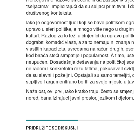
“seljacima”, implicirajući da su seljaci primitivni.
društvenog konteksta.
Iako je odgovornost ljudi koji se bave politikom ogr
upravo u sferi politike, a mnogo više nego u drugim 
kulturi. Razlog za to leži u činjenici da upravo po
dograbiti komadić vlasti, a za to nemaju ni znanja 
vlastitih kapaciteta, uvredama na račun drugih, ps
kod birača steći simpatije i popularnost. A time, us
neupućen. Dosadašnja dešavanja na političkoj scen
ne radom i konkretnim rezultatima, pokušavali svidjet
da su slavni i poželjni. Opstajali su samo temeljiti,
strpljivo i argumentirano borili za svoje mjesto u j
Nažalost, ovi prvi, iako kratko traju, često se smjen
nered, banalizirajući javni prostor, jezikom i djelo
PRIDRUŽITE SE DISKUSIJI