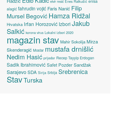
Edib Kadić
Hadžić
enisa
elvir resić
Enes Ratkušić
Filip
fahrudin vojić
Faris Nanić
alagić
Hamza Ridžal
Mursel Begović
Jakub
Irfan Horozović
Izbori
Hrvatska
Salkić
Lokalni izbori 2020
korona virus
magazin stav
Mirza
Mahir Sokolija
mustafa drnišlić
Skenderagić
Mostar
Nedim Hasić
Recep Tayyip Erdogan
prijedor
Sadik Ibrahimović
Sandžak
Safet Pozder
Srebrenica
Sarajevo
SDA
Srbija
Sirija
Stav
Turska