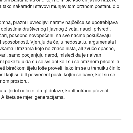
 I da tako nakaradni stavovi munjevitom brzinom postanu dio
omna, prazni i uvredljivi narativ najčešće se upotrebljava
oblastima društvenog i javnog života, nauci, privredi,
litičari, posebno novopečeni, na sve načine pokušavaju
ni sposobnosti. Vjeruju da će, u nedostatku argumenata i
ovkama i frazama koje ne znače ništa, ali zvuče opasno,
tvari, samo pocjenjuju narod, misleći da je naivan i
i pokazuju da su se svi oni koji su se praznom pričom, a
i biračkom tijelu loše proveli, iako im se u trenutku činilo
 oni koji su bili posvećeni poslu kojim se bave, koji su se
avnom prostoru.
juju, jedni odlaze, drugi dolaze, kontinuirano praveći
m. A šteta se mjeri generacijama.