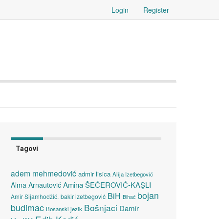
Login
Register
Tagovi
adem mehmedović
admir lisica
Alija Izetbegović
Amina ŠEĆEROVIĆ-KAŞLI
Alma Arnautović
bojan
BiH
Amir Sijamhodžić.
bakir izetbegović
Bihać
budimac
Bošnjaci
Damir
Bosanski jezik