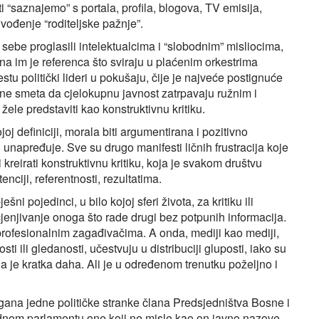
iti “saznajemo” s portala, profila, blogova, TV emisija,
ođenje “roditeljske pažnje”.
u sebe proglasili intelektualcima i “slobodnim” misliocima,
edina im je referenca što sviraju u plaćenim orkestrima
stu politički lideri u pokušaju, čije je najveće postignuće
o ne smeta da cjelokupnu javnost zatrpavaju ružnim i
le predstaviti kao konstruktivnu kritiku.
joj definiciji, morala biti argumentirana i pozitivno
 i unapređuje. Sve su drugo manifesti ličnih frustracija koje
i kreirati konstruktivnu kritiku, koja je svakom društvu
ciji, referentnosti, rezultatima.
i pojedinci, u bilo kojoj sferi života, za kritiku ili
jenjivanje onoga što rade drugi bez potpunih informacija.
t profesionalnim zagađivačima. A onda, mediji kao mediji,
sti ili gledanosti, učestvuju u distribuciji gluposti, iako su
 da je kratka daha. Ali je u određenom trenutku poželjno i
gana jedne političke stranke člana Predsjedništva Bosne i
dnom parlamentu one koji ne misle kao on javno nazove