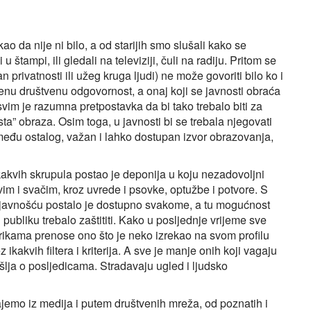
o da nije ni bilo, a od starijih smo slušali kako se
 u štampi, ili gledali na televiziji, čuli na radiju. Pritom se
 privatnosti ili užeg kruga ljudi) ne može govoriti bilo ko i
đenu društvenu odgovornost, a onaj koji se javnosti obraća
Sasvim je razumna pretpostavka da bi tako trebalo biti za
sta” obraza. Osim toga, u javnosti bi se trebala njegovati
 između ostalog, važan i lahko dostupan izvor obrazovanja,
kakvih skrupula postao je deponija u koju nezadovoljni
svim i svačim, kroz uvrede i psovke, optužbe i potvore. S
javnošću postalo je dostupno svakome, a tu mogućnost
ru publiku trebalo zaštititi. Kako u posljednje vrijeme sve
brikama prenose ono što je neko izrekao na svom profilu
 ikakvih filtera i kriterija. A sve je manje onih koji vagaju
mišlja o posljedicama. Stradavaju ugled i ljudsko
najemo iz medija i putem društvenih mreža, od poznatih i