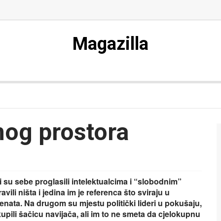
Magazilla
nog prostora
i su sebe proglasili intelektualcima i “slobodnim”
vili ništa i jedina im je referenca što sviraju u
genata. Na drugom su mjestu politički lideri u pokušaju,
upili šačicu navijača, ali im to ne smeta da cjelokupnu