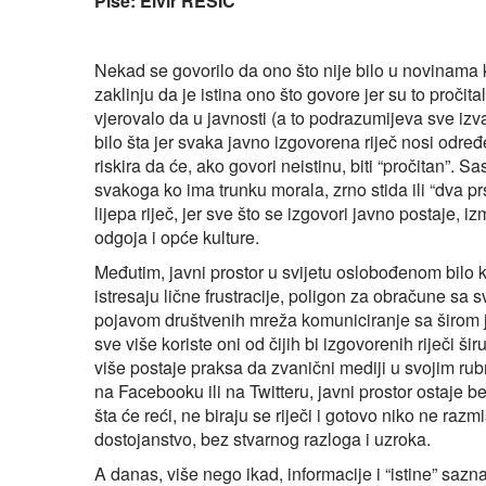
Piše: Elvir RESIĆ
Nekad se govorilo da ono što nije bilo u novinama ka
zaklinju da je istina ono što govore jer su to pročitali
vjerovalo da u javnosti (a to podrazumijeva sve izvan
bilo šta jer svaka javno izgovorena riječ nosi odre
riskira da će, ako govori neistinu, biti “pročitan”. 
svakoga ko ima trunku morala, zrno stida ili “dva pr
lijepa riječ, jer sve što se izgovori javno postaje,
odgoja i opće kulture.
Međutim, javni prostor u svijetu oslobođenom bilo 
istresaju lične frustracije, poligon za obračune sa 
pojavom društvenih mreža komuniciranje sa širom 
sve više koriste oni od čijih bi izgovorenih riječi ši
više postaje praksa da zvanični mediji u svojim ru
na Facebooku ili na Twitteru, javni prostor ostaje bez
šta će reći, ne biraju se riječi i gotovo niko ne raz
dostojanstvo, bez stvarnog razloga i uzroka.
A danas, više nego ikad, informacije i “istine” saz