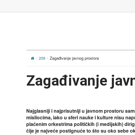
209
Zagađivanje javnog prostora
Zagađivanje jav
Najglasniji i najprisutniji u javnom prostoru sam
misliocima, iako u sferi nauke i kulture nisu napra
plaćenim orkestrima političkih (i medijskih) diri
čije je najveće postignuće to što su oko sebe ok