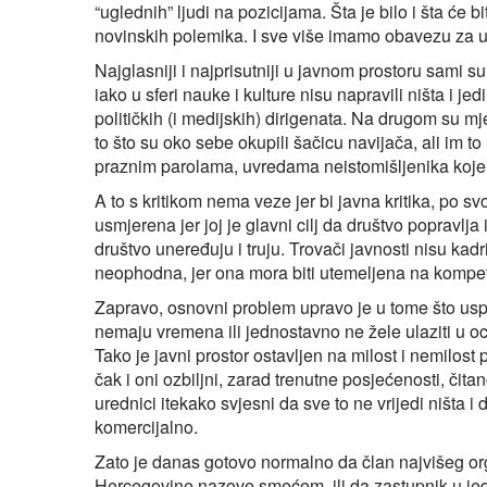
“uglednih” ljudi na pozicijama. Šta je bilo i šta će b
novinskih polemika. I sve više imamo obavezu za uv
Najglasniji i najprisutniji u javnom prostoru sami s
iako u sferi nauke i kulture nisu napravili ništa i j
političkih (i medijskih) dirigenata. Na drugom su mje
to što su oko sebe okupili šačicu navijača, ali im t
praznim parolama, uvredama neistomišljenika koje že
A to s kritikom nema veze jer bi javna kritika, po svo
usmjerena jer joj je glavni cilj da društvo popravlja
društvo uneređuju i truju. Trovači javnosti nisu kadr
neophodna, jer ona mora biti utemeljena na kompeten
Zapravo, osnovni problem upravo je u tome što uspješn
nemaju vremena ili jednostavno ne žele ulaziti u oc
Tako je javni prostor ostavljen na milost i nemilos
čak i oni ozbiljni, zarad trenutne posjećenosti, čitano
urednici itekako svjesni da sve to ne vrijedi ništa i
komercijalno.
Zato je danas gotovo normalno da član najvišeg or
Hercegovine nazove smećem, ili da zastupnik u je