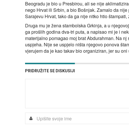
Beogradu je bio u Presbirou, ali se nije aklimatizira
nego Hrvat ili Srbin, a bio Bošnjak. Zamalo da nije
Sarajevu Hrvat, tako da ga nije nitko htio štampati,
Druga mu je žena stambolska Grkinja, a u njegovoj
ga prošlih godina dva-tri puta, a napisao mi je i n
materijalno pomagao moj brat Abdurahman. Na nj sm
uspjeha. Nije se uspjelo ništa njegovo ponova štam
vjerujem da je kao takav bio organiziran, jer su on
PRIDRUŽITE SE DISKUSIJI