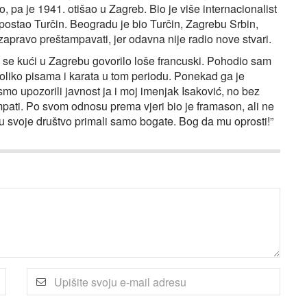
o, pa je 1941. otišao u Zagreb. Bio je više internacionalist
 postao Turčin. Beogradu je bio Turčin, Zagrebu Srbin,
 zapravo preštampavati, jer odavna nije radio nove stvari.
 se kući u Zagrebu govorilo loše francuski. Pohodio sam
ekoliko pisama i karata u tom periodu. Ponekad ga je
o upozorili javnost ja i moj imenjak Isaković, no bez
pati. Po svom odnosu prema vjeri bio je framason, ali ne
i u svoje društvo primali samo bogate. Bog da mu oprosti!”