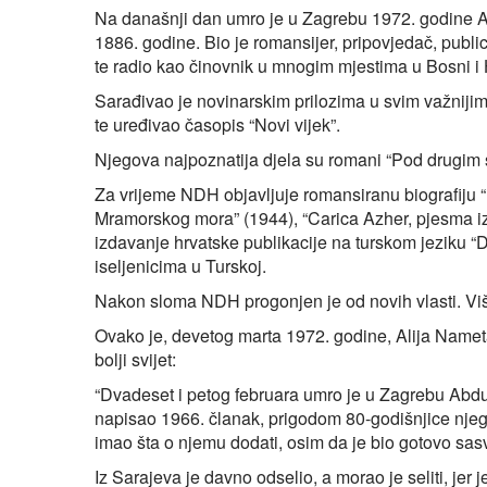
Na današnji dan umro je u Zagrebu 1972. godine A
1886. godine. Bio je romansijer, pripovjedač, public
te radio kao činovnik u mnogim mjestima u Bosni i H
Sarađivao je novinarskim prilozima u svim važniji
te uređivao časopis “Novi vijek”.
Njegova najpoznatija djela su romani “Pod drugim s
Za vrijeme NDH objavljuje romansiranu biografiju
Mramorskog mora” (1944), “Carica Azher, pjesma iz
izdavanje hrvatske publikacije na turskom jeziku “D
iseljenicima u Turskoj.
Nakon sloma NDH progonjen je od novih vlasti. Viš
Ovako je, devetog marta 1972. godine, Alija Namet
bolji svijet:
“Dvadeset i petog februara umro je u Zagrebu Abdur
napisao 1966. članak, prigodom 80-godišnjice njego
imao šta o njemu dodati, osim da je bio gotovo sas
Iz Sarajeva je davno odselio, a morao je seliti, jer j