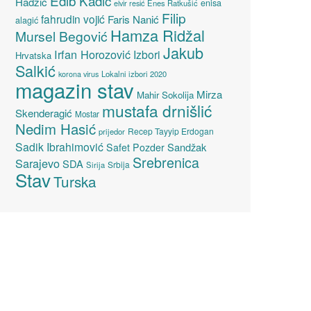
Edib Kadić
Hadžić
enisa
elvir resić
Enes Ratkušić
Filip
fahrudin vojić
Faris Nanić
alagić
Hamza Ridžal
Mursel Begović
Jakub
Irfan Horozović
Izbori
Hrvatska
Salkić
Lokalni izbori 2020
korona virus
magazin stav
Mirza
Mahir Sokolija
mustafa drnišlić
Skenderagić
Mostar
Nedim Hasić
Recep Tayyip Erdogan
prijedor
Sadik Ibrahimović
Sandžak
Safet Pozder
Srebrenica
Sarajevo
SDA
Srbija
Sirija
Stav
Turska