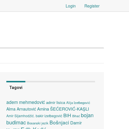
Login
Register
Tagovi
adem mehmedović
admir lisica
Alija Izetbegović
Amina ŠEĆEROVIĆ-KAŞLI
Alma Arnautović
bojan
BiH
Amir Sijamhodžić.
bakir izetbegović
Bihać
budimac
Bošnjaci
Damir
Bosanski jezik