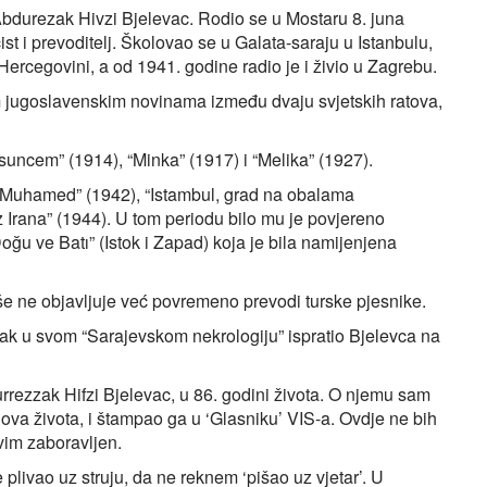
bdurezak Hivzi Bjelevac. Rodio se u Mostaru 8. juna
ist i prevoditelj. Školovao se u Galata-saraju u Istanbulu,
ercegovini, a od 1941. godine radio je i živio u Zagrebu.
m jugoslavenskim novinama između dvaju svjetskih ratova,
uncem” (1914), “Minka” (1917) i “Melika” (1927).
 “Muhamed” (1942), “Istambul, grad na obalama
 Irana” (1944). U tom periodu bilo mu je povjereno
oğu ve Batı” (Istok i Zapad) koja je bila namijenjena
e ne objavljuje već povremeno prevodi turske pjesnike.
ak u svom “Sarajevskom nekrologiju” ispratio Bjelevca na
rezzak Hifzi Bjelevac, u 86. godini života. O njemu sam
va života, i štampao ga u ‘Glasniku’ VIS-a. Ovdje ne bih
vim zaboravljen.
e plivao uz struju, da ne reknem ‘pišao uz vjetar’. U