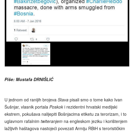
Piše: Mustafa DRNIŠLIĆ
U jednom od ranijih brojeva
Stava
pisali smo o tome kako Ivan
Šušnjar, vlasnik portala
Poskok
i rezidentni hrvatski medijski
ekstrem, pokušava nalijepiti Bošnjacima etiketu za terorizam, i to
uglavnom rafalnim
twiteranjem
na engleskom jeziku i korištenjem
lažljivih haštagova nastojeći povezati Armiju RBiH s terorističkim