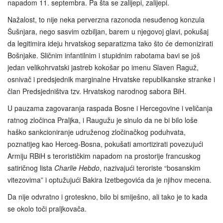
napadom 11. septembra. Pa šta se zalijepi, zalijepi.
Nažalost, to nije neka perverzna razonoda nesuđenog konzula
Šušnjara, nego sasvim ozbiljan, barem u njegovoj glavi, pokušaj
da legitimira ideju hrvatskog separatizma tako što će demonizirati
Bošnjake. Sličnim infantilnim i stupidnim rabotama bavi se još
jedan velikohrvatski jastreb kokošar po imenu Slaven Raguž,
osnivač i predsjednik marginalne Hrvatske republikanske stranke i
član Predsjedništva tzv. Hrvatskog narodnog sabora BiH.
U pauzama zagovaranja raspada Bosne i Hercegovine i veličanja
ratnog zločinca Praljka, i Raugužu je sinulo da ne bi bilo loše
haško sankcioniranje udruženog zločinačkog poduhvata,
poznatijeg kao Herceg-Bosna, pokušati amortizirati povezujući
Armiju RBiH s terorističkim napadom na prostorije francuskog
satiričnog lista
Charlie Hebdo
, nazivajući teroriste “bosanskim
vitezovima” i optužujući Bakira Izetbegovića da je njihov mecena.
Da nije odvratno i groteskno, bilo bi smiješno, ali tako je to kada
se okolo toči praljkovača.