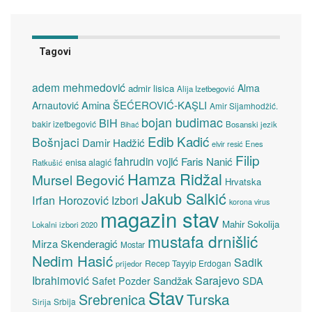
Tagovi
adem mehmedović
Alma
admir lisica
Alija Izetbegović
Amina ŠEĆEROVIĆ-KAŞLI
Arnautović
Amir Sijamhodžić.
bojan budimac
BiH
bakir izetbegović
Bosanski jezik
Bihać
Edib Kadić
Bošnjaci
Damir Hadžić
elvir resić
Enes
Filip
fahrudin vojić
Faris Nanić
enisa alagić
Ratkušić
Hamza Ridžal
Mursel Begović
Hrvatska
Jakub Salkić
Irfan Horozović
Izbori
korona virus
magazin stav
Mahir Sokolija
Lokalni izbori 2020
mustafa drnišlić
Mirza Skenderagić
Mostar
Nedim Hasić
Sadik
Recep Tayyip Erdogan
prijedor
Sarajevo
Ibrahimović
Sandžak
SDA
Safet Pozder
Stav
Turska
Srebrenica
Srbija
Sirija