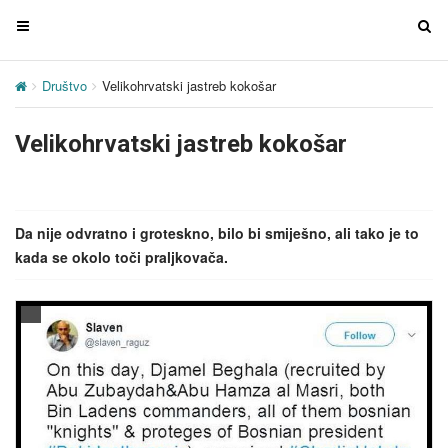
T
T
o
o
g
g
Društvo
Velikohrvatski jastreb kokošar
g
g
l
l
Velikohrvatski jastreb kokošar
e
e
n
n
a
a
v
v
Da nije odvratno i groteskno, bilo bi smiješno, ali tako je to
i
i
kada se okolo toči praljkovača.
g
g
a
a
t
t
i
i
o
o
n
n