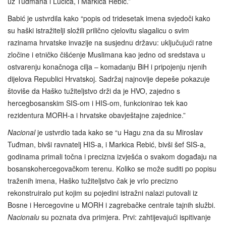
uz Tuđmana i Lučića, i Markica Rebić.”
Babić je ustvrdila kako “popis od tridesetak imena svjedoči kako
su haški istražitelji složili prilično cjelovitu slagalicu o svim
razinama hrvatske invazije na susjednu državu: uključujući ratne
zločine i etničko čišćenje Muslimana kao jedno od sredstava u
ostvarenju konačnoga cilja – komadanju BiH i pripojenju njenih
dijelova Republici Hrvatskoj. Sadržaj najnovije depeše pokazuje
štoviše da Haško tužiteljstvo drži da je HVO, zajedno s
hercegbosanskim SIS-om i HIS-om, funkcionirao tek kao
rezidentura MORH-a i hrvatske obavještajne zajednice.”
Nacional
je ustvrdio tada kako se “u Hagu zna da su Miroslav
Tuđman, bivši ravnatelj HIS-a, i Markica Rebić, bivši šef SIS-a,
godinama primali točna i precizna izvješća o svakom događaju na
bosanskohercegovačkom terenu. Koliko se može suditi po popisu
traženih imena, Haško tužiteljstvo čak je vrlo precizno
rekonstruiralo put kojim su pojedini istražni nalazi putovali iz
Bosne i Hercegovine u MORH i zagrebačke centrale tajnih službi.
Nacionalu
su poznata dva primjera. Prvi: zahtijevajući ispitivanje