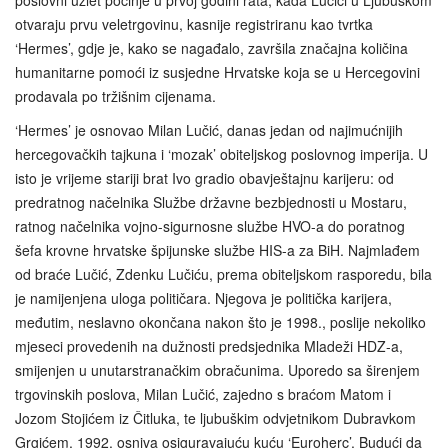
poslovni uzlet počinje u prvoj godini rata, kada Lučići u Ljubuškom
otvaraju prvu veletrgovinu, kasnije registriranu kao tvrtka
‘Hermes’, gdje je, kako se nagađalo, završila značajna količina
humanitarne pomoći iz susjedne Hrvatske koja se u Hercegovini
prodavala po tržišnim cijenama.
‘Hermes’ je osnovao Milan Lučić, danas jedan od najimućnijih
hercegovačkih tajkuna i ‘mozak’ obiteljskog poslovnog imperija. U
isto je vrijeme stariji brat Ivo gradio obavještajnu karijeru: od
predratnog načelnika Službe državne bezbjednosti u Mostaru,
ratnog načelnika vojno-sigurnosne službe HVO-a do poratnog
šefa krovne hrvatske špijunske službe HIS-a za BiH. Najmlađem
od braće Lučić, Zdenku Lučiću, prema obiteljskom rasporedu, bila
je namijenjena uloga političara. Njegova je politička karijera,
međutim, neslavno okončana nakon što je 1998., poslije nekoliko
mjeseci provedenih na dužnosti predsjednika Mladeži HDZ-a,
smijenjen u unutarstranačkim obračunima. Uporedo sa širenjem
trgovinskih poslova, Milan Lučić, zajedno s braćom Matom i
Jozom Stojićem iz Čitluka, te ljubuškim odvjetnikom Dubravkom
Grgićem, 1992. osniva osiguravajuću kuću ‘Euroherc’. Budući da