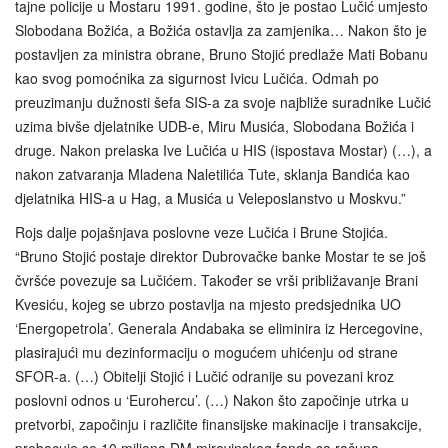
tajne policije u Mostaru 1991. godine, što je postao Lučić umjesto
Slobodana Božića, a Božića ostavlja za zamjenika… Nakon što je
postavljen za ministra obrane, Bruno Stojić predlaže Mati Bobanu
kao svog pomoćnika za sigurnost Ivicu Lučića. Odmah po
preuzimanju dužnosti šefa SIS-a za svoje najbliže suradnike Lučić
uzima bivše djelatnike UDB-e, Miru Musića, Slobodana Božića i
druge. Nakon prelaska Ive Lučića u HIS (ispostava Mostar) (…), a
nakon zatvaranja Mladena Naletilića Tute, sklanja Bandića kao
djelatnika HIS-a u Hag, a Musića u Veleposlanstvo u Moskvu.”
Rojs dalje pojašnjava poslovne veze Lučića i Brune Stojića.
“Bruno Stojić postaje direktor Dubrovačke banke Mostar te se još
čvršće povezuje sa Lučićem. Također se vrši približavanje Brani
Kvesiću, kojeg se ubrzo postavlja na mjesto predsjednika UO
‘Energopetrola’. Generala Andabaka se eliminira iz Hercegovine,
plasirajući mu dezinformaciju o mogućem uhićenju od strane
SFOR-a. (…) Obitelji Stojić i Lučić odranije su povezani kroz
poslovni odnos u ‘Eurohercu’. (…) Nakon što započinje utrka u
pretvorbi, započinju i različite finansijske makinacije i transakcije,