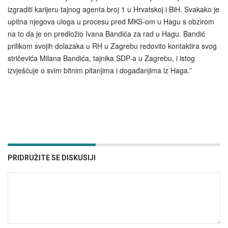
izgraditi karijeru tajnog agenta broj 1 u Hrvatskoj i BiH. Svakako je
upitna njegova uloga u procesu pred MKS-om u Hagu s obzirom
na to da je on predložio Ivana Bandića za rad u Hagu. Bandić
prilikom svojih dolazaka u RH u Zagrebu redovito kontaktira svog
stričevića Milana Bandića, tajnika SDP-a u Zagrebu, i istog
izvješćuje o svim bitnim pitanjima i događanjima iz Haga.”
PRIDRUŽITE SE DISKUSIJI