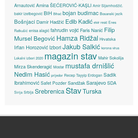
Amina ŠEĆEROVIĆ-KAŞLI
Arnautović
Amir Sijamhodžić.
bojan budimac
BiH
bakir izetbegović
Bosanski jezik
Bihać
Edib Kadić
Bošnjaci
Damir Hadžić
elvir resić
Enes
Filip
fahrudin vojić
Faris Nanić
enisa alagić
Ratkušić
Hamza Ridžal
Mursel Begović
Hrvatska
Jakub Salkić
Irfan Horozović
Izbori
korona virus
magazin stav
Mahir Sokolija
Lokalni izbori 2020
mustafa drnišlić
Mirza Skenderagić
Mostar
Nedim Hasić
Sadik
Recep Tayyip Erdogan
prijedor
Sarajevo
Ibrahimović
Sandžak
SDA
Safet Pozder
Stav
Turska
Srebrenica
Srbija
Sirija