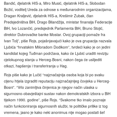
Bandić, djelatnik HIS-a, Miro Musić, djelatnik HIS-a, Slobodan
Božić, voditelj Ureda za odnose s međunarodnim organizacijama,
Dragan Kraljević, djelatnik HIS‑a, Krešimir Zubak, član
Predsjedništva BiH, Drago Bilandžija, ministar finansija Federacije
BiH, Ivo Lozančić, predsjednik Parlamenta BiH, Bruno Stojić,
direktor Dubrovačke banke Mostar. Ovoj grupaciji pomaže fra
Ivan Tolj”, piše Rojs, pojašnjavajući kako je ova grupacija nazvala
Ljubića “hrvatskim Miloradom Dodikom”, tvrdeći kako je on jedini
kandidat kojeg Tuđman podržava, kako će Ljubić uraditi reviziju
cjelokupnog stanja u Herceg-Bosni, nakon čega će uslijediti
otkazi, hapšenja i transferiranja u Hag.
Rojs piše kako je Lučić “najznačajnija osoba koja bi po svaku
cijenu htjela izgraditi reputaciju najznačajnijeg čovjeka u Herceg-
Bosni”. “Vrlo zanimljiva činjenica je njegov način ulaska u
sigurnosno-obavještajni sustav nakon demokratskih izbora u BiH
tijekom 1990. godine”, piše Rojs. “Svakome tko imalo poznaje
način funkcioniranja sigurnosnih službi, te političke prilike iz tog
vremena, jasno je kako neki anonimus nije mogao postati šef