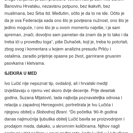
Banovinu Hrvatsku, nezavisnu potpuno, bez ikakvih, bez
muslimana, bez Srba itd. Međutim, očito je da to ne ide. Očito je
da je ova Federacija sada ono što je povijesna nužnost, ono što je
jedino moguće, i ono što je u ovom momentu najviše, i ja sam
spreman, znači, dovoljno sam pametan da znam da je to tako i da
treba ići u provedbu toga”, piše Duhaček, koji je, treba to potcrtati,
zbog ovog i komentara u kojem analizira presudu Prliću i
ostalima, zaradio prijetnje opasne po život, garnirane gnusnim
psovkama i kletvama.
SJEKIRA U MED
Ivo Lučić nije nepoznat tip, ovdašnji, ali i hrvatski mediji
izvještavaju o njemu već skoro dvije decenije. Prije desetak
godina, Suzana Mijatović, tada najbolja poznavateljka odnosa i
relacija u zapadnoj Hercegovini, portretirala je Ivu Lučića i
njegovu obitelj u
Slobodnoj Bosni
. “Do početka ‘90-ih godina
danas najimućnija ljubuška obitelj Lučić bavila se proizvodnjom i
prodajom meda, dakako, u skromnim količinama. Njihov nagli