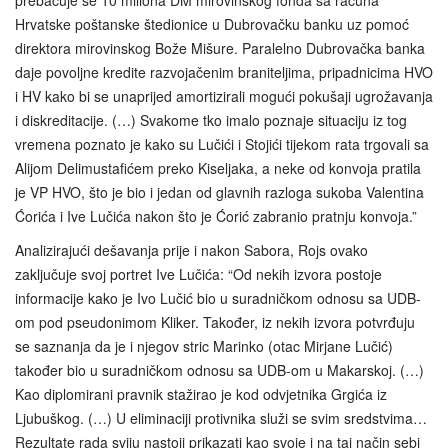
prebacuje se 10 miliona DM mirovinskog fonda sa računa
Hrvatske poštanske štedionice u Dubrovačku banku uz pomoć
direktora mirovinskog Bože Mišure. Paralelno Dubrovačka banka
daje povoljne kredite razvojačenim braniteljima, pripadnicima HVO
i HV kako bi se unaprijed amortizirali mogući pokušaji ugrožavanja
i diskreditacije. (…) Svakome tko imalo poznaje situaciju iz tog
vremena poznato je kako su Lučići i Stojići tijekom rata trgovali sa
Alijom Delimustafićem preko Kiseljaka, a neke od konvoja pratila
je VP HVO, što je bio i jedan od glavnih razloga sukoba Valentina
Ćorića i Ive Lučića nakon što je Ćorić zabranio pratnju konvoja.”
Analizirajući dešavanja prije i nakon Sabora, Rojs ovako
zaključuje svoj portret Ive Lučića: “Od nekih izvora postoje
informacije kako je Ivo Lučić bio u suradničkom odnosu sa UDB-
om pod pseudonimom Kliker. Također, iz nekih izvora potvrđuju
se saznanja da je i njegov stric Marinko (otac Mirjane Lučić)
također bio u suradničkom odnosu sa UDB-om u Makarskoj. (…)
Kao diplomirani pravnik stažirao je kod odvjetnika Grgića iz
Ljubuškog. (…) U eliminaciji protivnika služi se svim sredstvima…
Rezultate rada sviju nastoji prikazati kao svoje i na taj način sebi