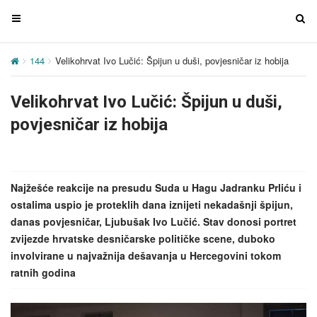
T
T
o
o
g
g
144
Velikohrvat Ivo Lučić: Špijun u duši, povjesničar iz hobija
g
g
l
l
Velikohrvat Ivo Lučić: Špijun u duši,
e
e
n
n
povjesničar iz hobija
a
a
v
v
i
i
g
g
Najžešće reakcije na presudu Suda u Hagu Jadranku Prliću i
a
a
ostalima uspio je proteklih dana iznijeti nekadašnji špijun,
t
t
danas povjesničar, Ljubušak Ivo Lučić. Stav donosi portret
i
i
zvijezde hrvatske desničarske političke scene, duboko
o
o
involvirane u najvažnija dešavanja u Hercegovini tokom
n
n
ratnih godina