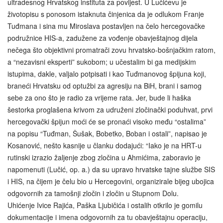
ultradesnog Hrvatskog instituta za povijest. U Lučićevu je
životopisu s ponosom istaknuta činjenica da je odlukom Franje
Tuđmana i sina mu Miroslava postavljen na čelo hercegovačke
podružnice HIS-a, zadužene za vođenje obavještajnog dijela
nečega što objektivni promatrači zovu hrvatsko-bošnjačkim ratom,
a “nezavisni eksperti” sukobom; u učestalim bi ga medijskim
istupima, dakle, valjalo potpisati i kao Tuđmanovog špijuna koji,
braneći Hrvatsku od optužbi za agresiju na BiH, brani i samog
sebe za ono što je radio za vrijeme rata. Jer, bude li haška
šestorka proglašena krivom za udruženi zločinački poduhvat, prvi
hercegovački špijun moći će se pronaći visoko među “ostalima”
na popisu “Tuđman, Šušak, Bobetko, Boban i ostali”, napisao je
Kosanović, nešto kasnije u članku dodajući: “Iako je na HRT-u
rutinski izrazio žaljenje zbog zločina u Ahmićima, zaboravio je
napomenuti (Lučić, op. a.) da su upravo hrvatske tajne službe SIS
i HIS, na čijem je čelu bio u Hercegovini, organizirale bijeg ubojica
odgovornih za tamošnji zločin i zločin u Stupnom Dolu.
Uhićenje Ivice Rajića, Paška Ljubičića i ostalih otkrilo je gomilu
dokumentacije i imena odgovornih za tu obavještajnu operaciju,