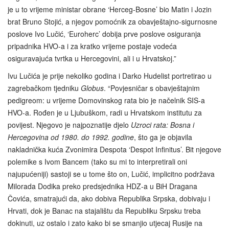
je u to vrijeme ministar obrane ‘Herceg-Bosne’ bio Matin i Jozin
brat Bruno Stojić, a njegov pomoćnik za obavještajno-sigurnosne
poslove Ivo Lučić, ‘Euroherc’ dobija prve poslove osiguranja
pripadnika HVO-a i za kratko vrijeme postaje vodeća
osiguravajuća tvrtka u Hercegovini, ali i u Hrvatskoj.”
Ivu Lučića je prije nekoliko godina i Darko Hudelist portretirao u
zagrebačkom tjedniku
Globus
. “Povjesničar s obavještajnim
pedigreom: u vrijeme Domovinskog rata bio je načelnik SIS-a
HVO‑a. Rođen je u Ljubuškom, radi u Hrvatskom institutu za
povijest. Njegovo je najpoznatije djelo
Uzroci rata: Bosna i
Hercegovina od 1980. do 1992. godine
, što ga je objavila
nakladnička kuća Zvonimira Despota ‘Despot Infinitus’. Bit njegove
polemike s Ivom Bancem (tako su mi to interpretirali oni
najupućeniji) sastoji se u tome što on, Lučić, implicitno podržava
Milorada Dodika preko predsjednika HDZ-a u BiH Dragana
Čovića, smatrajući da, ako dobiva Republika Srpska, dobivaju i
Hrvati, dok je Banac na stajalištu da Republiku Srpsku treba
dokinuti, uz ostalo i zato kako bi se smanjio utjecaj Rusije na