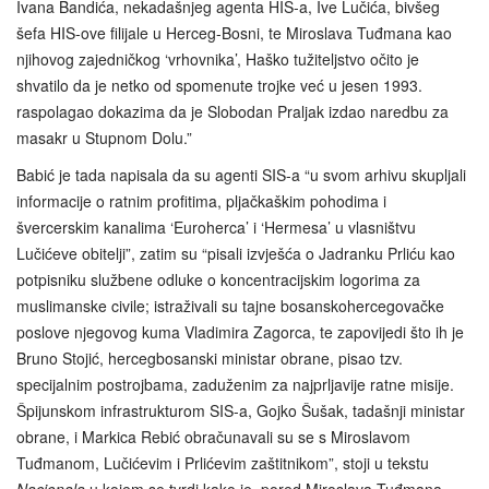
Ivana Bandića, nekadašnjeg agenta HIS-a, Ive Lučića, bivšeg
šefa HIS-ove filijale u Herceg-Bosni, te Miroslava Tuđmana kao
njihovog zajedničkog ‘vrhovnika’, Haško tužiteljstvo očito je
shvatilo da je netko od spomenute trojke već u jesen 1993.
raspolagao dokazima da je Slobodan Praljak izdao naredbu za
masakr u Stupnom Dolu.”
Babić je tada napisala da su agenti SIS-a “u svom arhivu skupljali
informacije o ratnim profitima, pljačkaškim pohodima i
švercerskim kanalima ‘Euroherca’ i ‘Hermesa’ u vlasništvu
Lučićeve obitelji”, zatim su “pisali izvješća o Jadranku Prliću kao
potpisniku službene odluke o koncentracijskim logorima za
muslimanske civile; istraživali su tajne bosanskohercegovačke
poslove njegovog kuma Vladimira Zagorca, te zapovijedi što ih je
Bruno Stojić, hercegbosanski ministar obrane, pisao tzv.
specijalnim postrojbama, zaduženim za najprljavije ratne misije.
Špijunskom infrastrukturom SIS-a, Gojko Šušak, tadašnji ministar
obrane, i Markica Rebić obračunavali su se s Miroslavom
Tuđmanom, Lučićevim i Prlićevim zaštitnikom”, stoji u tekstu