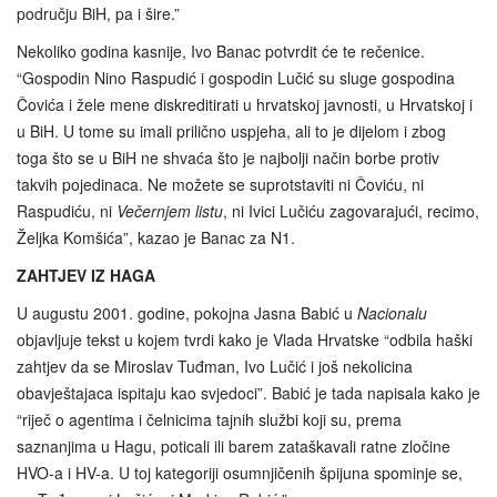
području BiH, pa i šire.”
Nekoliko godina kasnije, Ivo Banac potvrdit će te rečenice.
“Gospodin Nino Raspudić i gospodin Lučić su sluge gospodina
Čovića i žele mene diskreditirati u hrvatskoj javnosti, u Hrvatskoj i
u BiH. U tome su imali prilično uspjeha, ali to je dijelom i zbog
toga što se u BiH ne shvaća što je najbolji način borbe protiv
takvih pojedinaca. Ne možete se suprotstaviti ni Čoviću, ni
Raspudiću, ni
Večernjem listu
, ni Ivici Lučiću zagovarajući, recimo,
Željka Komšića”, kazao je Banac za N1.
ZAHTJEV IZ HAGA
U augustu 2001. godine, pokojna Jasna Babić u
Nacionalu
objavljuje tekst u kojem tvrdi kako je Vlada Hrvatske “odbila haški
zahtjev da se Miroslav Tuđman, Ivo Lučić i još nekolicina
obavještajaca ispitaju kao svjedoci”. Babić je tada napisala kako je
“riječ o agentima i čelnicima tajnih službi koji su, prema
saznanjima u Hagu, poticali ili barem zataškavali ratne zločine
HVO‑a i HV-a. U toj kategoriji osumnjičenih špijuna spominje se,