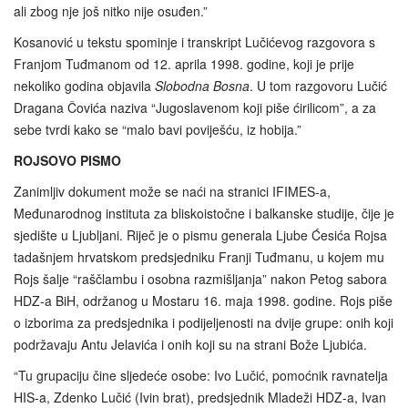
ali zbog nje još nitko nije osuđen.”
Kosanović u tekstu spominje i transkript Lučićevog razgovora s
Franjom Tuđmanom od 12. aprila 1998. godine, koji je prije
nekoliko godina objavila
Slobodna Bosna
. U tom razgovoru Lučić
Dragana Čovića naziva “Jugoslavenom koji piše ćirilicom”, a za
sebe tvrdi kako se “malo bavi poviješću, iz hobija.”
ROJSOVO PISMO
Zanimljiv dokument može se naći na stranici IFIMES-a,
Međunarodnog instituta za bliskoistočne i balkanske studije, čije je
sjedište u Ljubljani. Riječ je o pismu generala Ljube Ćesića Rojsa
tadašnjem hrvatskom predsjedniku Franji Tuđmanu, u kojem mu
Rojs šalje “raščlambu i osobna razmišljanja” nakon Petog sabora
HDZ-a BiH, održanog u Mostaru 16. maja 1998. godine. Rojs piše
o izborima za predsjednika i podijeljenosti na dvije grupe: onih koji
podržavaju Antu Jelavića i onih koji su na strani Bože Ljubića.
“Tu grupaciju čine sljedeće osobe: Ivo Lučić, pomoćnik ravnatelja
HIS-a, Zdenko Lučić (Ivin brat), predsjednik Mladeži HDZ-a, Ivan