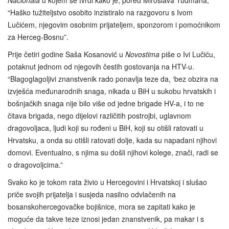
Nacionala
u kojem se tvrdi kako je, pored Miroslava Tuđmana,
“Haško tužiteljstvo osobito inzistiralo na razgovoru s Ivom
Lučićem, njegovim osobnim prijateljem, sponzorom i pomoćnikom
za Herceg-Bosnu”.
Prije četiri godine Saša Kosanović u
Novostima
piše o Ivi Lučiću,
potaknut jednom od njegovih čestih gostovanja na HTV-u.
“Blagoglagoljivi znanstvenik rado ponavlja teze da, ‘bez obzira na
izvješća međunarodnih snaga, nikada u BiH u sukobu hrvatskih i
bošnjačkih snaga nije bilo više od jedne brigade HV-a, i to ne
čitava brigada, nego dijelovi različitih postrojbi, uglavnom
dragovoljaca, ljudi koji su rođeni u BiH, koji su otišli ratovati u
Hrvatsku, a onda su otišli ratovati dolje, kada su napadani njihovi
domovi. Eventualno, s njima su došli njihovi kolege, znači, radi se
o dragovoljcima.”
Svako ko je tokom rata živio u Hercegovini i Hrvatskoj i slušao
priče svojih prijatelja i susjeda nasilno odvlačenih na
bosanskohercegovačke bojišnice, mora se zapitati kako je
moguće da takve teze iznosi jedan znanstvenik, pa makar i s