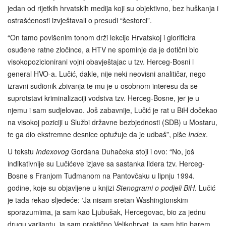
jedan od rijetkih hrvatskih medija koji su objektivno, bez huškanja i
ostrašćenosti izvještavali o presudi “šestorci”.
“On tamo povišenim tonom drži lekcije Hrvatskoj i glorificira
osuđene ratne zločince, a HTV ne spominje da je dotični bio
visokopozicionirani vojni obavještajac u tzv. Herceg-Bosni i
general HVO-a. Lučić, dakle, nije neki neovisni analitičar, nego
izravni sudionik zbivanja te mu je u osobnom interesu da se
suprotstavi kriminalizaciji vodstva tzv. Herceg-Bosne, jer je u
njemu i sam sudjelovao. Još zabavnije, Lučić je rat u BiH dočekao
na visokoj poziciji u Službi državne bezbjednosti (SDB) u Mostaru,
te ga dio ekstremne desnice optužuje da je udbaš”, piše
Index
.
U tekstu
Indexovog
Gordana Duhačeka stoji i ovo: “No, još
indikativnije su Lučićeve izjave sa sastanka lidera tzv. Herceg-
Bosne s Franjom Tuđmanom na Pantovčaku u lipnju 1994.
godine, koje su objavljene u knjizi
Stenogrami o podjeli BiH
. Lučić
je tada rekao sljedeće: ‘Ja nisam sretan Washingtonskim
sporazumima, ja sam kao Ljubušak, Hercegovac, bio za jednu
drugu varijantu, ja sam praktično Velikohrvat, ja sam htio barem