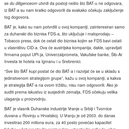
se
du diligenceom
utvrdi da postoji nešto što BAT-u ne odgovara,
iz BAT-a su nam kratko odgovorili da svakako očekuju zaključenje
tog dogovora.
BAT je, kako su nam potvrdili u ovoj kompaniji, zainteresiran samo
za duhanski dio biznisa FDS-a, što uključuje i maloprodaju –
Tobacco press, dok će ostali dio biznisa kojim se FDS bavi ostati
u vlasništvu CID-a. Ova će austrijska kompanija, dakle, upravljati
firmama poput UPI-ja, Univerzalprometa, Vakufske banke, Šib-Ar
Investa te hotela na Igmanu i u Srebrenici.
“Sve što BAT kupi postat će dio BAT-a i razvijat će se u skladu s
jedinstvenom strategijom grupe”, kažu u ovoj kompaniji, a kakva
je strategija BAT-a na ovom tržištu, nisu nam odgovorili. Ako je
suditi prema iskustvu iz susjednih zemalja, FDS očekuju velika
ulaganja u proizvodnju.
BAT je vlasnik Duhanske industrije Vranje u Srbiji i Tvornice
duvana u Rovinju u Hrvatskoj. U Vranju je od 2003. do danas
investirao 200 miliona eura, za 40 posto povećao kapacitet