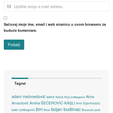
Sačuvaj moje ime, email i web stranicu u ovom browseru za
buduće komentare.
Tagovi
adem mehmedović
Alma
admir lisica
Alija Izetbegović
Amina ŠEĆEROVIĆ-KAŞLI
Arnautović
Amir Sijamhodžić.
bojan budimac
BiH
bakir izetbegović
Bosanski jezik
Bihać