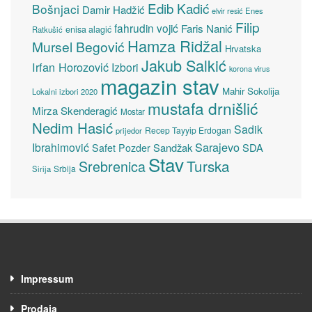
Edib Kadić
Bošnjaci
Damir Hadžić
elvir resić
Enes
Filip
fahrudin vojić
Faris Nanić
enisa alagić
Ratkušić
Hamza Ridžal
Mursel Begović
Hrvatska
Jakub Salkić
Irfan Horozović
Izbori
korona virus
magazin stav
Mahir Sokolija
Lokalni izbori 2020
mustafa drnišlić
Mirza Skenderagić
Mostar
Nedim Hasić
Sadik
Recep Tayyip Erdogan
prijedor
Sarajevo
Ibrahimović
Sandžak
SDA
Safet Pozder
Stav
Turska
Srebrenica
Srbija
Sirija
Impressum
Prodaja