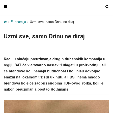
T
T
o
o
g
g
Ekonomija
Uzmi sve, samo Drinu ne diraj
g
g
l
l
Uzmi sve, samo Drinu ne diraj
e
e
n
n
a
a
v
v
Kao i u slučaju preuzimanja drugih duhanskih kompanija u
i
i
regiji, BAT će vjerovatno nastaviti ulagati u proizvodnju, ali
g
g
će brendove koji nemaju budućnost i koji nisu dovoljno
a
a
snažni na lokalnom tržištu ukinuti, a FDS i nema mnogo
t
t
brendova koje će zaobići sudbina TDR-ovog Yorka, koji je
i
i
nakon preuzimanja postao Rothmans
o
o
n
n