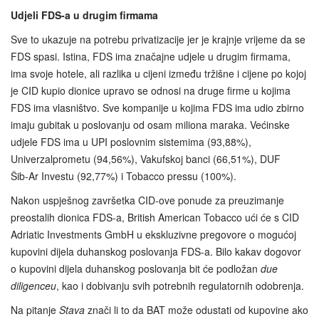
Udjeli FDS-a u drugim firmama
Sve to ukazuje na potrebu privatizacije jer je krajnje vrijeme da se
FDS spasi. Istina, FDS ima značajne udjele u drugim firmama,
ima svoje hotele, ali razlika u cijeni između tržišne i cijene po kojoj
je CID kupio dionice upravo se odnosi na druge firme u kojima
FDS ima vlasništvo. Sve kompanije u kojima FDS ima udio zbirno
imaju gubitak u poslovanju od osam miliona maraka. Većinske
udjele FDS ima u UPI poslovnim sistemima (93,88%),
Univerzalprometu (94,56%), Vakufskoj banci (66,51%), DUF
Šib‑Ar Investu (92,77%) i Tobacco pressu (100%).
Nakon uspješnog završetka CID-ove ponude za preuzimanje
preostalih dionica FDS-a, British American Tobacco ući će s CID
Adriatic Investments GmbH u ekskluzivne pregovore o mogućoj
kupovini dijela duhanskog poslovanja FDS-a. Bilo kakav dogovor
o kupovini dijela duhanskog poslovanja bit će podložan
due
diligenceu
, kao i dobivanju svih potrebnih regulatornih odobrenja.
Na pitanje
Stava
znači li to da BAT može odustati od kupovine ako