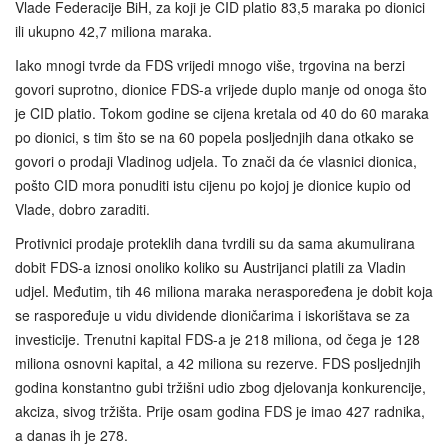
Vlade Federacije BiH, za koji je CID platio 83,5 maraka po dionici
ili ukupno 42,7 miliona maraka.
Iako mnogi tvrde da FDS vrijedi mnogo više, trgovina na berzi
govori suprotno, dionice FDS-a vrijede duplo manje od onoga što
je CID platio. Tokom godine se cijena kretala od 40 do 60 maraka
po dionici, s tim što se na 60 popela posljednjih dana otkako se
govori o prodaji Vladinog udjela. To znači da će vlasnici dionica,
pošto CID mora ponuditi istu cijenu po kojoj je dionice kupio od
Vlade, dobro zaraditi.
Protivnici prodaje proteklih dana tvrdili su da sama akumulirana
dobit FDS-a iznosi onoliko koliko su Austrijanci platili za Vladin
udjel. Međutim, tih 46 miliona maraka neraspoređena je dobit koja
se raspoređuje u vidu dividende dioničarima i iskorištava se za
investicije. Trenutni kapital FDS-a je 218 miliona, od čega je 128
miliona osnovni kapital, a 42 miliona su rezerve. FDS posljednjih
godina konstantno gubi tržišni udio zbog djelovanja konkurencije,
akciza, sivog tržišta. Prije osam godina FDS je imao 427 radnika,
a danas ih je 278.