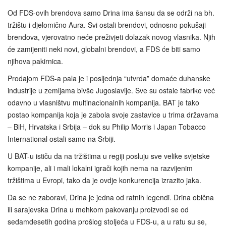
Od FDS-ovih brendova samo Drina ima šansu da se održi na bh.
tržištu i djelomično Aura. Svi ostali brendovi, odnosno pokušaji
brendova, vjerovatno neće preživjeti dolazak novog vlasnika. Njih
će zamijeniti neki novi, globalni brendovi, a FDS će biti samo
njihova pakirnica.
Prodajom FDS‑a pala je i posljednja “utvrda” domaće duhanske
industrije u zemljama bivše Jugoslavije. Sve su ostale fabrike već
odavno u vlasništvu multinacionalnih kompanija. BAT je tako
postao kompanija koja je zabola svoje zastavice u trima državama
– BiH, Hrvatska i Srbija – dok su Philip Morris i Japan Tobacco
International ostali samo na Srbiji.
U BAT-u ističu da na tržištima u regiji posluju sve velike svjetske
kompanije, ali i mali lokalni igrači kojih nema na razvijenim
tržištima u Evropi, tako da je ovdje konkurencija izrazito jaka.
Da se ne zaboravi, Drina je jedna od ratnih legendi. Drina obična
ili sarajevska Drina u mehkom pakovanju proizvodi se od
sedamdesetih godina prošlog stoljeća u FDS-u, a u ratu su se,