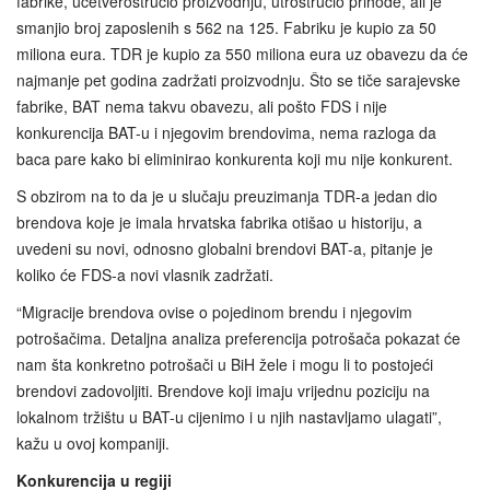
fabrike, učetverostručio proizvodnju, utrostručio prihode, ali je
smanjio broj zaposlenih s 562 na 125. Fabriku je kupio za 50
miliona eura. TDR je kupio za 550 miliona eura uz obavezu da će
najmanje pet godina zadržati proizvodnju. Što se tiče sarajevske
fabrike, BAT nema takvu obavezu, ali pošto FDS i nije
konkurencija BAT-u i njegovim brendovima, nema razloga da
baca pare kako bi eliminirao konkurenta koji mu nije konkurent.
S obzirom na to da je u slučaju preuzimanja TDR-a jedan dio
brendova koje je imala hrvatska fabrika otišao u historiju, a
uvedeni su novi, odnosno globalni brendovi BAT-a, pitanje je
koliko će FDS-a novi vlasnik zadržati.
“Migracije brendova ovise o pojedinom brendu i njegovim
potrošačima. Detaljna analiza preferencija potrošača pokazat će
nam šta konkretno potrošači u BiH žele i mogu li to postojeći
brendovi zadovoljiti. Brendove koji imaju vrijednu poziciju na
lokalnom tržištu u BAT-u cijenimo i u njih nastavljamo ulagati”,
kažu u ovoj kompaniji.
Konkurencija u regiji