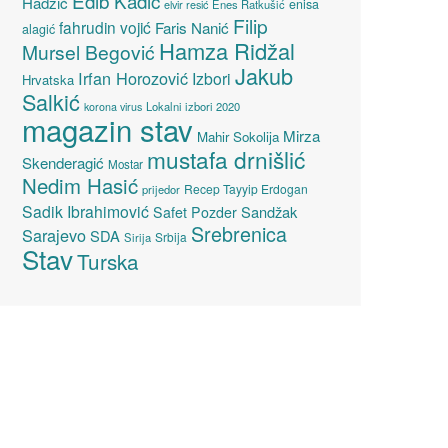
Edib Kadić
Hadžić
enisa
elvir resić
Enes Ratkušić
Filip
fahrudin vojić
Faris Nanić
alagić
Hamza Ridžal
Mursel Begović
Jakub
Irfan Horozović
Izbori
Hrvatska
Salkić
Lokalni izbori 2020
korona virus
magazin stav
Mirza
Mahir Sokolija
mustafa drnišlić
Skenderagić
Mostar
Nedim Hasić
Recep Tayyip Erdogan
prijedor
Sadik Ibrahimović
Sandžak
Safet Pozder
Srebrenica
Sarajevo
SDA
Srbija
Sirija
Stav
Turska