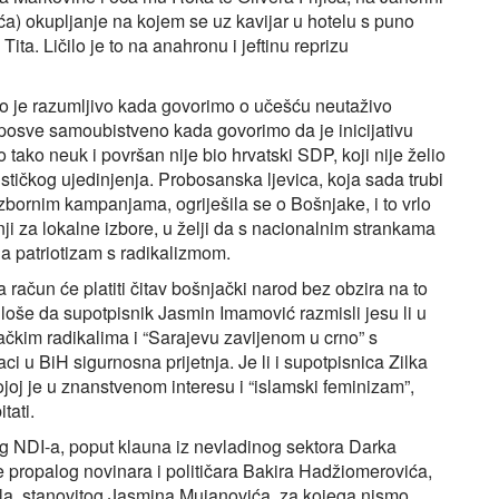
a) okupljanje na kojem se uz kavijar u hotelu s puno
ita. Ličilo je to na anahronu i jeftinu reprizu
o je razumljivo kada govorimo o učešću neutaživo
 posve samoubistveno kada govorimo da je inicijativu
 tako neuk i površan nije bio hrvatski SDP, koji nije želio
cističkog ujedinjenja. Probosanska ljevica, koja sada trubi
izbornim kampanjama, ogriješila se o Bošnjake, i to vrlo
anji za lokalne izbore, u želji da s nacionalnim strankama
 a patriotizam s radikalizmom.
 račun će platiti čitav bošnjački narod bez obzira na to
ilo loše da supotpisnik Jasmin Imamović razmisli jesu li u
jačkim radikalima i “Sarajevu zavijenom u crno” s
 u BiH sigurnosna prijetnja. Je li i supotpisnica Zilka
ojoj je u znanstvenom interesu i “islamski feminizam”,
tati.
og NDI-a, poput klauna iz nevladinog sektora Darka
te propalog novinara i političara Bakira Hadžiomerovića,
la, stanovitog Jasmina Mujanovića, za kojega nismo