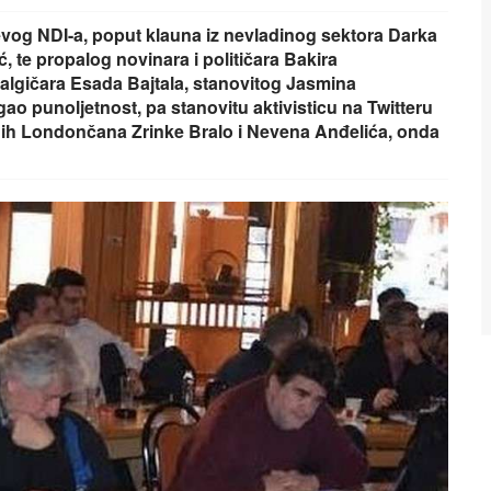
ćevog NDI-a, poput klauna iz nevladinog sektora Darka
, te propalog novinara i političara Bakira
algičara Esada Bajtala, stanovitog Jasmina
ao punoljetnost, pa stanovitu aktivisticu na Twitteru
nih Londončana Zrinke Bralo i Nevena Anđelića, onda