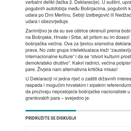
verbalni delikt (tačka 2. Deklaracije). U suštini, up
pogubnih autofobija među Bošnjacima, pogubnih kom
udara po Dini Merlinu, Sebiji Izetbegović ili Nedža
udara i obezvrjeđuje.
Zanimljivo je da su sve oštrice okrenuli prema bošnj
na Bošnjake, Hrvate i Srbe, ali pritom su im dosezi
bošnjačka većina. Ova za ljevicu sramotna deklarac
prava. No zato grupa intelektualaca traži “zaustavlj
internacionalne kulture” i da se “otvori kulturni prosto
demokratsko društvo”. Kakvi radnici, većina potpisn
pare. Živjela nam alternativna kritička misao!
U Deklaraciji ni jedna riječ o zaštiti državnih inte
raspada i mogućim hrvatskim i srpskim referendumim
da prozivaju nepostojeće bošnjačke nacionaliste u pol
grantovskih para – svejedno je.
PRIDRUŽITE SE DISKUSIJI