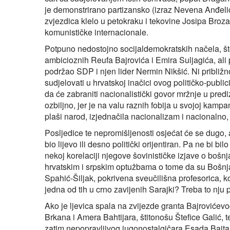
je demonstrirano partizansko (izraz Nevena Anđelić
zvjezdica klelo u petokraku i tekovine Josipa Broza T
komunističke internacionale.
Potpuno nedostojno socijaldemokratskih načela, št
ambicioznih Reufa Bajrovića i Emira Suljagića, ali
podržao SDP i njen lider Nermin Nikšić. Ni približno
sudjelovati u hrvatskoj inačici ovog političko-publi
da će zabraniti nacionalistički govor mržnje u pred
ozbiljno, jer je na valu raznih fobija u svojoj kamp
plaši narod, izjednačila nacionalizam i nacionalno,
Posljedice te nepromišljenosti osjećat će se dugo, a
bio lijevo ili desno politički orijentiran. Pa ne bi b
nekoj korelaciji njegove šovinističke izjave o bošn
hrvatskim i srpskim optužbama o tome da su Bošnjaci
Spahić-Šiljak, pokrivena sveučilišna profesorica, k
jedna od tih u crno zavijenih Sarajki? Treba to nju pi
Ako je ljevica spala na zvijezde granta Bajrovićev
Brkana i Amera Bahtijara, štitonošu Štefice Galić, 
zatim nepopravljivog jugonostalgičara Esada Bajta