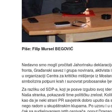
Piše: Filip Mursel BEGOVIĆ
Nedavno smo mogli pročitati Jahorinsku deklaracij
fronta, Građanski savez i grupa novinara, aktivista i
u organizaciji Centra za kritičko mišljenje iz Mostar
simbolizira potpuni krah i sunovrat probosanske lje
Za razliku od SDP-a, koji je posve izgubio svoj ident
Naša stranka, pokazavši time političku zrelost. Ko
kao da je neki strani PR savjetnik dobro uputio da 
nego radom u skupštinskim klupama. Po uzoru i u 
čak sa sudjelovanjem istih osnivača, poput Dragana