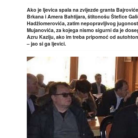
Ako je ljevica spala na zvijezde granta Bajrovi
Brkana i Amera Bahtijara, štitonošu Štefice Galić
Hadžiomerovića, zatim nepopravljivog jugonost
Mujanovića, za kojega nismo sigurni da je doseg
Azru Kaziju, ako im treba pripomoć od autohto
– jao si ga ljevici.