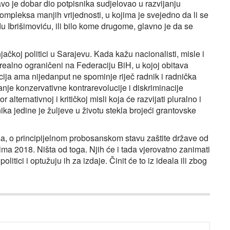
ravo je dobar dio potpisnika sudjelovao u razvijanju
pleksa manjih vrijednosti, u kojima je svejedno da li se
du Ibrišimoviću, ili bilo kome drugome, glavno je da se
ačkoj politici u Sarajevu. Kada kažu nacionalisti, misle i
 realno ograničeni na Federaciju BiH, u kojoj obitava
ija ama nijedanput ne spominje riječ radnik i radnička
anje konzervativne kontrarevolucije i diskriminacije
r alternativnoj i kritičkoj misli koja će razvijati pluralno i
ika jedine je žuljeve u životu stekla brojeći grantovske
resa, o principijelnom probosanskom stavu zaštite države od
a 2018. Ništa od toga. Njih će i tada vjerovatno zanimati
itici i optužuju ih za izdaje. Činit će to iz ideala ili zbog