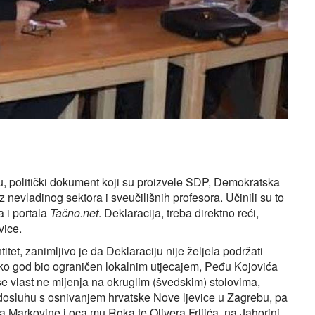
u, politički dokument koji su proizvele SDP, Demokratska
z nevladinog sektora i sveučilišnih profesora. Učinili su to
a i portala
Tačno.net
. Deklaracija, treba direktno reći,
vice.
itet, zanimljivo je da Deklaraciju nije željela podržati
liko god bio ograničen lokalnim utjecajem, Peđu Kojovića
se vlast ne mijenja na okruglim (švedskim) stolovima,
dosluhu s osnivanjem hrvatske Nove ljevice u Zagrebu, pa
 Markovine i oca mu Roka te Olivera Frljića, na Jahorini