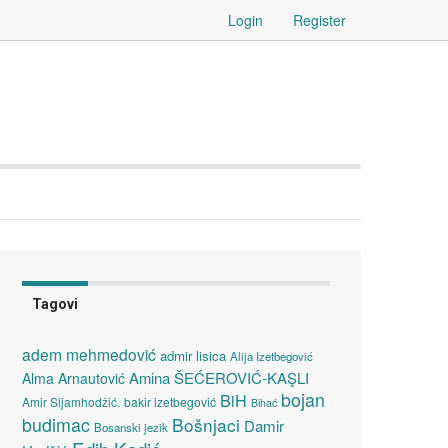
Login
Register
Tagovi
adem mehmedović
admir lisica
Alija Izetbegović
Amina ŠEĆEROVIĆ-KAŞLI
Alma Arnautović
bojan
BiH
Amir Sijamhodžić.
bakir izetbegović
Bihać
budimac
Bošnjaci
Damir
Bosanski jezik