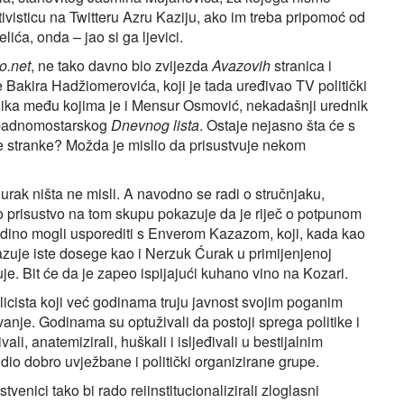
tivisticu na Twitteru Azru Kaziju, ako im treba pripomoć od
ća, onda – jao si ga ljevici.
o.net
, ne tako davno bio zvijezda
Avazovih
stranica i
 Bakira Hadžiomerovića, koji je tada uređivao TV politički
isnika među kojima je i Mensur Osmović, nekadašnji urednik
apadnomostarskog
Dnevnog lista
. Ostaje nejasno šta će s
e stranke? Možda je mislio da prisustvuje nekom
rak ništa ne misli. A navodno se radi o stručnjaku,
o prisustvo na tom skupu pokazuje da je riječ o potpunom
jedino mogli usporediti s Enverom Kazazom, koji, kada kao
okazuje iste dosege kao i Nerzuk Ćurak u primijenjenoj
uje. Bit će da je zapeo ispijajući kuhano vino na Kozari.
blicista koji već godinama truju javnost svojim poganim
vanje. Godinama su optuživali da postoji sprega politike i
ivali, anatemizirali, huškali i isljeđivali u bestijalnim
dio dobro uvježbane i politički organizirane grupe.
venici tako bi rado reiinstitucionalizirali zloglasni