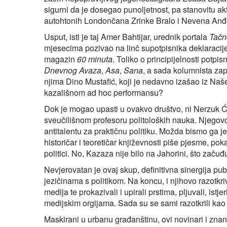
sigurni da je dosegao punoljetnost, pa stanovitu ak
autohtonih Londončana Zrinke Bralo i Nevena Anđeli
Usput, isti je taj Amer Bahtijar, urednik portala
Tačn
mjesecima pozivao na linč supotpisnika deklaracije
magazin
60 minuta
. Toliko o principijelnosti potp
Dnevnog Avaza
,
Asa
,
Sana
, a sada kolumnista z
njima Dino Mustafić, koji je nedavno izašao iz Naš
kazališnom ad hoc performansu?
Dok je mogao upasti u ovakvo društvo, ni Nerzuk Ću
sveučilišnom profesoru politoloških nauka. Njegov
antitalentu za praktičnu politiku. Možda bismo ga 
historičar i teoretičar književnosti piše pjesme, p
politici. No, Kazaza nije bilo na Jahorini, što začuđ
Nevjerovatan je ovaj skup, definitivna sinergija pu
jezičinama s politikom. Na koncu, i njihovo razotkri
medija te prokazivali i upirali prstima, pljuvali, istjer
medijskim orgijama. Sada su se sami razotkrili kao 
Maskirani u urbanu građanštinu, ovi novinari i znanst