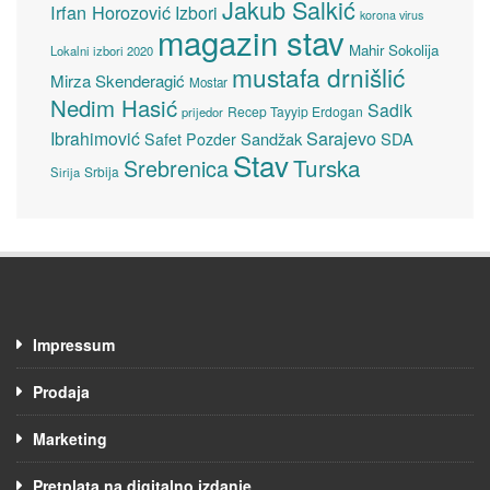
Jakub Salkić
Irfan Horozović
Izbori
korona virus
magazin stav
Mahir Sokolija
Lokalni izbori 2020
mustafa drnišlić
Mirza Skenderagić
Mostar
Nedim Hasić
Sadik
Recep Tayyip Erdogan
prijedor
Sarajevo
Ibrahimović
Sandžak
SDA
Safet Pozder
Stav
Turska
Srebrenica
Srbija
Sirija
Impressum
Prodaja
Marketing
Pretplata na digitalno izdanje