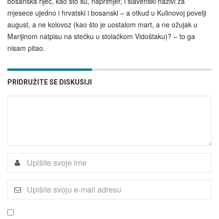
bosanska riječ, kao što su, naprimjer, i slavenski nazivi za
mjesece ujedno i hrvatski i bosanski – a otkud u Kulinovoj povelji
august, a ne kolovoz (kao što je uostalom mart, a ne ožujak u
Marijinom natpisu na stećku u stolačkom Vidoštaku)? – to ga
nisam pitao.
PRIDRUŽITE SE DISKUSIJI