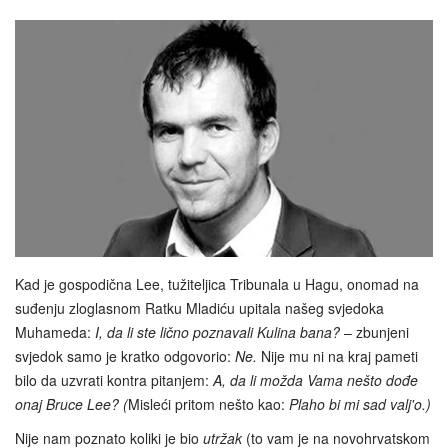
Kad je gospodična Lee, tužiteljica Tribunala u Hagu, onomad na
suđenju zloglasnom Ratku Mladiću upitala našeg svjedoka
Muhameda:
I, da li ste lično poznavali Kulina bana?
– zbunjeni
svjedok samo je kratko odgovorio:
Ne.
Nije mu ni na kraj pameti
bilo da uzvrati kontra pitanjem:
A, da li možda Vama nešto dođe
onaj Bruce Lee? (
Misleći pritom nešto kao:
Plaho bi mi sad valj'o.)
Nije nam poznato koliki je bio
utržak
(to vam je na novohrvatskom