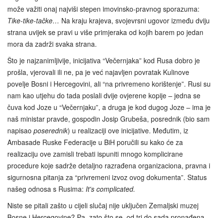
može važiti onaj najviši stepen imovinsko-pravnog sporazuma:
Tike-tike-tačke…
Na kraju krajeva, svojevrsni ugovor između dviju
strana uvijek se pravi u više primjeraka od kojih barem po jedan
mora da zadrži svaka strana.
Što je najzanimljivije, inicijativa “Večernjaka” kod Rusa dobro je
prošla, vjerovali ili ne, pa je već najavljen povratak Kulinove
povelje Bosni i Hercegovini, ali “na privremeno korištenje”. Rusi su
nam kao utjehu do tada poslali dvije ovjerene kopije – jedna se
čuva kod Joze u “Večernjaku”, a druga je kod dugog Joze – ima je
naš ministar pravde, gospodin Josip Grubeša, posrednik (bio sam
napisao
poserednik
) u realizaciji ove inicijative. Međutim, iz
Ambasade Ruske Federacije u BiH poručili su kako će za
realizaciju ove zamisli trebati ispuniti mnogo komplicirane
procedure koje sadrže detaljno razrađena organizaciona, pravna i
sigurnosna pitanja za “privremeni izvoz ovog dokumenta”. Status
našeg odnosa s Rusima:
It's complicated.
Niste se pitali zašto u cijeli slučaj nije uključen Zemaljski muzej
Bosne i Hercegovine? Pa, zato što se, od tri do sada pronađena