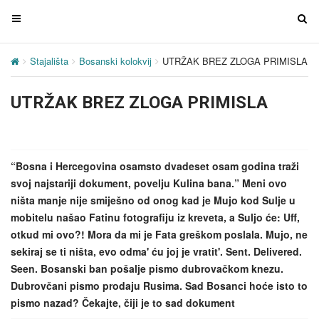
T
T
o
o
g
g
Stajališta
Bosanski kolokvij
UTRŽAK BREZ ZLOGA PRIMISLA
g
g
l
l
UTRŽAK BREZ ZLOGA PRIMISLA
e
e
n
n
a
a
v
v
“Bosna i Hercegovina osamsto dvadeset osam godina traži
i
i
svoj najstariji dokument, povelju Kulina bana.” Meni ovo
g
g
ništa manje nije smiješno od onog kad je Mujo kod Sulje u
a
a
mobitelu našao Fatinu fotografiju iz kreveta, a Suljo će: Uff,
t
t
otkud mi ovo?! Mora da mi je Fata greškom poslala. Mujo, ne
i
i
sekiraj se ti ništa, evo odma' ću joj je vratit'. Sent. Delivered.
o
o
Seen. Bosanski ban pošalje pismo dubrovačkom knezu.
n
n
Dubrovčani pismo prodaju Rusima. Sad Bosanci hoće isto to
pismo nazad? Čekajte, čiji je to sad dokument