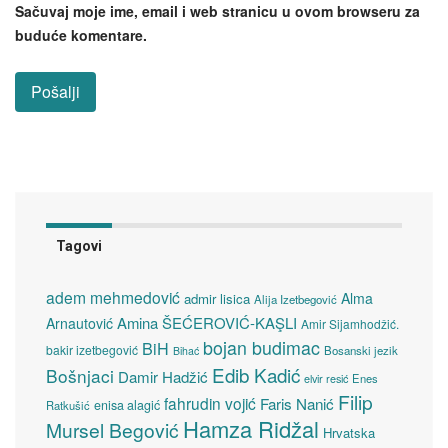
Sačuvaj moje ime, email i web stranicu u ovom browseru za
buduće komentare.
Tagovi
adem mehmedović
Alma
admir lisica
Alija Izetbegović
Amina ŠEĆEROVIĆ-KAŞLI
Arnautović
Amir Sijamhodžić.
bojan budimac
BiH
bakir izetbegović
Bosanski jezik
Bihać
Edib Kadić
Bošnjaci
Damir Hadžić
elvir resić
Enes
Filip
fahrudin vojić
Faris Nanić
enisa alagić
Ratkušić
Hamza Ridžal
Mursel Begović
Hrvatska