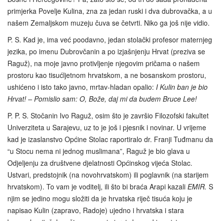
primjerka Povelje Kulina, zna za jedan ruski i dva dubrovačka, a u
našem Zemaljskom muzeju čuva se četvrti. Niko ga još nije vidio.
P. S. Kad je, ima već poodavno, jedan stolački profesor maternjeg
jezika, po imenu Dubrovčanin a po izjašnjenju Hrvat (preziva se
Raguž), na moje javno protivljenje njegovim pričama o našem
prostoru kao tisućljetnom hrvatskom, a ne bosanskom prostoru,
ushićeno i isto tako javno, mrtav-hladan opalio:
I Kulin ban je bio
Hrvat! – Pomislio sam: O, Bože, daj mi da budem Bruce Lee!
P. P. S. Stočanin Ivo Raguž, osim što je završio Filozofski fakultet
Univerziteta u Sarajevu, uz to je još i pjesnik i novinar. U vrijeme
kad je izaslanstvo Općine Stolac raportiralo dr. Franji Tuđmanu da
“u Stocu nema ni jednog muslimana”, Raguž je bio glava u
Odjeljenju za društvene djelatnosti Općinskog vijeća Stolac.
Ustvari, predstojnik (na novohrvatskom) ili poglavnik (na starijem
hrvatskom). To vam je voditelj, ili što bi braća Arapi kazali
EMIR.
S
njim se jedino mogu složiti da je hrvatska riječ tisuća koju je
napisao Kulin (zapravo, Radoje) ujedno i hrvatska i stara