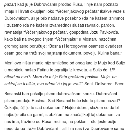
pazar
) kad ju je Dubrovčanin prodao Rusu, i nije nam poznato
imaju li Hrvati okupljeni oko “Večernjakovog pečata” ikakve veze s
Dubrovnikom, ali je bilo nadasve posebno (da ne kažem iznimno)
i izuzetno (da ne kažem izvanredno) slušati ravnalo, pardon,
ravnatelja “Večernjakovog pečata”, gospodina Jozu Pavkovića,
kako baš na ovogodišnjem “Večernjaku” u Mostaru nazočnim
gromoglasno poručuje: “Bosna i Hercegovina osamsto dvadeset
osam godina traži svoj najstariji dokument, povelju Kulina bana.”
Meni ovo ništa manje nije smiješno od onog kad je Mujo kod Sulje
u mobitelu našao Fatinu fotografiju iz kreveta, a Suljo će:
Uff,
otkud mi ovo?! Mora da mi je Fata greškom poslala. Mujo, ne
sekiraj se ti ništa, evo odma’ ću joj je vratit’.
Sent. Delivered. Seen.
Bosanski ban pošalje pismo dubrovačkom knezu. Dubrovčani
pismo prodaju Rusima. Sad Bosanci hoće isto to pismo nazad?
Čekajte, čiji je to sad dokument? Hajde dobro, slažem se da bi
najbolje bilo da ga mi, s obzirom na značaj koji taj dokument za
nas ima, tražimo od Rusa, recimo, na poklon – što jeste bolje
nego da ga traže Dubrovčani – ali i za nas i za Dubrovčane samo