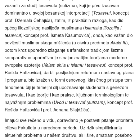
vezanih za studij tesavvufa (sufizma), koji je prvo izučavan
dominantno u svojoj bosanskoj interpretaciji (
Tesavvuf
, koncept
prof. Džemala Ćehajića), zatim, iz praktičnih razloga, kao dio
općeg filozofijskog naslijeđa muslimana (
Islamska filozofija i
tesavvuf
, koncept prof. Ismeta Kasumovića), onda, kao važan dio
povijesti muslimanskoga mišljenja (u okviru predmeta
Akaid III
),
potom kroz uporedno izlaganje s irfanskom tradicijom šiizma i
komparativno upoređivanje s najpoznatijim teorijama moderne
evropske ezoterije (
Kelam shi'a u islamu i tesawwuf
, koncept prof.
Rešida Hafizovića), da bi, posljednjom reformom nastavnog plana
i programa, bio izražen u formi osnovnog, klasičnog pristupa tom
fenomenu čiji je temeljni cilj upoznavanje studenata s genezom
tesavvufa, i kao teorije i kao prakse, ključnom terminologijom te
najvažnijim problemima (
Uvod u tesavvuf (sufizam)
, koncept prof.
Rešida Hafizovića i prof. Adnana Silajdžića).
Imajući sve rečeno u vidu, opravdano je postaviti pitanje prioriteta
ciljeva Fakulteta u narednom periodu. Uz rizik simplificiranja
aktuelnih problema u našem društvu, ali i šire, smatram posebno