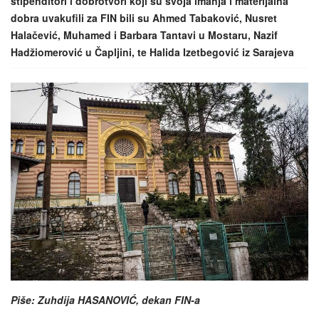
stipenditori i dobrotvori koji su svoja imanja i materijalna
dobra uvakufili za FIN bili su Ahmed Tabaković, Nusret
Halačević, Muhamed i Barbara Tantavi u Mostaru, Nazif
Hadžiomerović u Čapljini, te Halida Izetbegović iz Sarajeva
Piše: Zuhdija HASANOVIĆ, dekan FIN-a