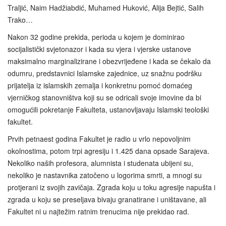
Traljić, Naim Hadžiabdić, Muhamed Huković, Alija Bejtić, Salih
Trako…
Nakon 32 godine prekida, perioda u kojem je dominirao
socijalistički svjetonazor i kada su vjera i vjerske ustanove
maksimalno marginalizirane i obezvrijeđene i kada se čekalo da
odumru, predstavnici Islamske zajednice, uz snažnu podršku
prijatelja iz islamskih zemalja i konkretnu pomoć domaćeg
vjerničkog stanovništva koji su se odricali svoje imovine da bi
omogućili pokretanje Fakulteta, ustanovljavaju Islamski teološki
fakultet.
Prvih petnaest godina Fakultet je radio u vrlo nepovoljnim
okolnostima, potom trpi agresiju i 1.425 dana opsade Sarajeva.
Nekoliko naših profesora, alumnista i studenata ubijeni su,
nekoliko je nastavnika zatočeno u logorima smrti, a mnogi su
protjerani iz svojih zavičaja. Zgrada koju u toku agresije napušta i
zgrada u koju se preseljava bivaju granatirane i uništavane, ali
Fakultet ni u najtežim ratnim trenucima nije prekidao rad.