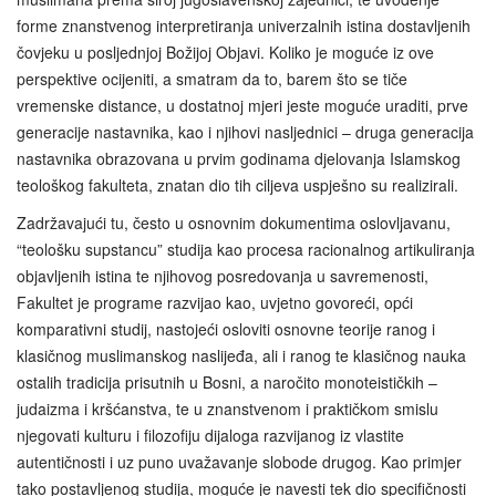
forme znanstvenog interpretiranja univerzalnih istina dostavljenih
čovjeku u posljednjoj Božijoj Objavi. Koliko je moguće iz ove
perspektive ocijeniti, a smatram da to, barem što se tiče
vremenske distance, u dostatnoj mjeri jeste moguće uraditi, prve
generacije nastavnika, kao i njihovi nasljednici – druga generacija
nastavnika obrazovana u prvim godinama djelovanja Islamskog
teološkog fakulteta, znatan dio tih ciljeva uspješno su realizirali.
Zadržavajući tu, često u osnovnim dokumentima oslovljavanu,
“teološku supstancu” studija kao procesa racionalnog artikuliranja
objavljenih istina te njihovog posredovanja u savremenosti,
Fakultet je programe razvijao kao, uvjetno govoreći, opći
komparativni studij, nastojeći osloviti osnovne teorije ranog i
klasičnog muslimanskog naslijeđa, ali i ranog te klasičnog nauka
ostalih tradicija prisutnih u Bosni, a naročito monoteističkih –
judaizma i kršćanstva, te u znanstvenom i praktičkom smislu
njegovati kulturu i filozofiju dijaloga razvijanog iz vlastite
autentičnosti i uz puno uvažavanje slobode drugog. Kao primjer
tako postavljenog studija, moguće je navesti tek dio specifičnosti