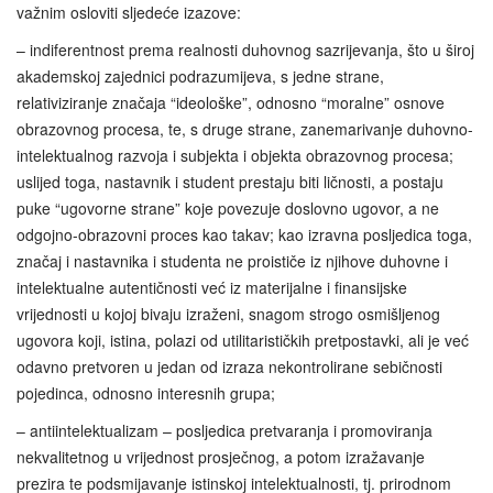
važnim osloviti sljedeće izazove:
– indiferentnost prema realnosti duhovnog sazrijevanja, što u široj
akademskoj zajednici podrazumijeva, s jedne strane,
relativiziranje značaja “ideološke”, odnosno “moralne” osnove
obrazovnog procesa, te, s druge strane, zanemarivanje duhovno-
intelektualnog razvoja i subjekta i objekta obrazovnog procesa;
uslijed toga, nastavnik i student prestaju biti ličnosti, a postaju
puke “ugovorne strane” koje povezuje doslovno ugovor, a ne
odgojno-obrazovni proces kao takav; kao izravna posljedica toga,
značaj i nastavnika i studenta ne proističe iz njihove duhovne i
intelektualne autentičnosti već iz materijalne i finansijske
vrijednosti u kojoj bivaju izraženi, snagom strogo osmišljenog
ugovora koji, istina, polazi od utilitarističkih pretpostavki, ali je već
odavno pretvoren u jedan od izraza nekontrolirane sebičnosti
pojedinca, odnosno interesnih grupa;
– antiintelektualizam – posljedica pretvaranja i promoviranja
nekvalitetnog u vrijednost prosječnog, a potom izražavanje
prezira te podsmijavanje istinskoj intelektualnosti, tj. prirodnom