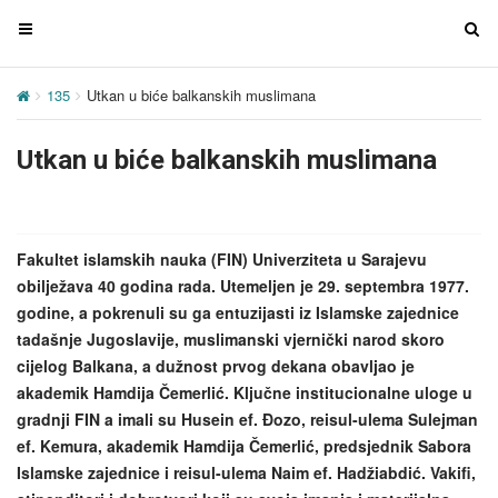
T
T
o
o
g
g
135
Utkan u biće balkanskih muslimana
g
g
l
l
Utkan u biće balkanskih muslimana
e
e
n
n
a
a
v
v
Fakultet islamskih nauka (FIN) Univerziteta u Sarajevu
i
i
obilježava 40 godina rada. Utemeljen je 29. septembra 1977.
g
g
godine, a pokrenuli su ga entuzijasti iz Islamske zajednice
a
a
tadašnje Jugoslavije, muslimanski vjernički narod skoro
t
t
cijelog Balkana, a dužnost prvog dekana obavljao je
i
i
akademik Hamdija Čemerlić. Ključne institucionalne uloge u
o
o
gradnji FIN a imali su Husein ef. Đozo, reisul-ulema Sulejman
n
n
ef. Kemura, akademik Hamdija Čemerlić, predsjednik Sabora
Islamske zajednice i reisul-ulema Naim ef. Hadžiabdić. Vakifi,