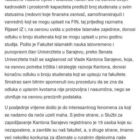
kadrovskih i prostornih kapaciteta predloži broj studenata u svim
statusima (redovni koje finansira osnivač, samofinansirajući i
vanredni) koji se mogu upisati na FIN, taj prijedlog razmatra
Rijaset IZ i, na osnovu uvida u potrebe Islamske zajednice, donosi
odluku o broju studenata koji se mogu upisati u prvu godinu
studija. Pošto je Fakultet islamskih nauka istovremeno i
punopravni član Univerziteta u Sarajevu, preko Senata
Univerziteta traži se saglasnost od Vlade Kantona Sarajevo, koja,
na osnovu potreba tržišta i strategije razvoja Kantona, donosi
konačnu odluku o broju studenata koji se upisuju na fakultete.
Smatrao sam bitnim spomenuti ovu proceduru da se zna da
odluka o upisnim kvotama nije proizvoljna i nasumična, nego se
utvrđuje na osnovu preciznih podataka.
U posljednje vrijeme došlo je do interesantnog fenomena za koji
se nadamo da neće uzeti maha. S jedne strane, u Službi za
zapošljavanje Kantona Sarajevo registrirano je 19 osoba koje su
nezaposlene, a završile su naš fakultet, a, s druge strane, imamo
već nekoliko konkursa za džemate u ruralnim dijelovima naše