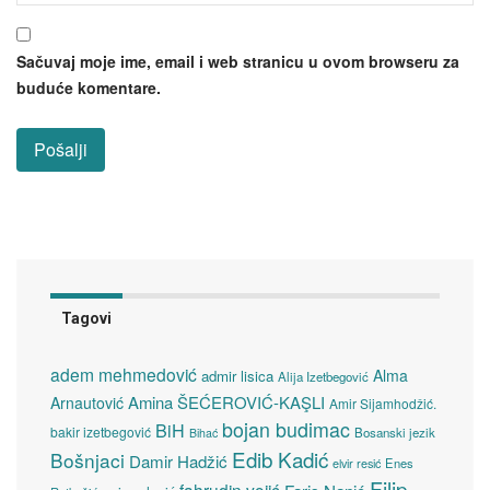
Sačuvaj moje ime, email i web stranicu u ovom browseru za
buduće komentare.
Tagovi
adem mehmedović
Alma
admir lisica
Alija Izetbegović
Amina ŠEĆEROVIĆ-KAŞLI
Arnautović
Amir Sijamhodžić.
bojan budimac
BiH
bakir izetbegović
Bosanski jezik
Bihać
Edib Kadić
Bošnjaci
Damir Hadžić
elvir resić
Enes
Filip
fahrudin vojić
Faris Nanić