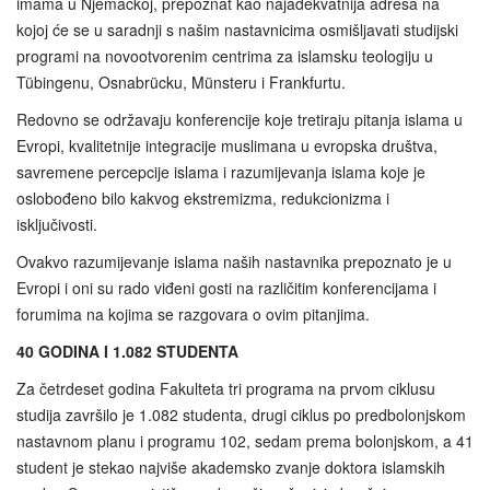
imama u Njemačkoj, prepoznat kao najadekvatnija adresa na
kojoj će se u saradnji s našim nastavnicima osmišljavati studijski
programi na novootvorenim centrima za islamsku teologiju u
Tübingenu, Osnabrücku, Münsteru i Frankfurtu.
Redovno se održavaju konferencije koje tretiraju pitanja islama u
Evropi, kvalitetnije integracije muslimana u evropska društva,
savremene percepcije islama i razumijevanja islama koje je
oslobođeno bilo kakvog ekstremizma, redukcionizma i
isključivosti.
Ovakvo razumijevanje islama naših nastavnika prepoznato je u
Evropi i oni su rado viđeni gosti na različitim konferencijama i
forumima na kojima se razgovara o ovim pitanjima.
40 GODINA I 1.082 STUDENTA
Za četrdeset godina Fakulteta tri programa na prvom ciklusu
studija završilo je 1.082 studenta, drugi ciklus po predbolonjskom
nastavnom planu i programu 102, sedam prema bolonjskom, a 41
student je stekao najviše akademsko zvanje doktora islamskih