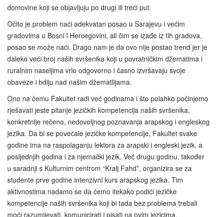
domovine koji se objavljuju po drugi ili treći put.
Očito je problem naći adekvatan posao u Sarajevu i većim
gradovima u Bosni i Hercegovini, ali čim se izađe iz tih gradova,
posao se može naći. Drago nam je da ovo nije postao trend jer je
daleko veći broj naših svršenika koji u povratničkim džematima i
ruralnim naseljima vrlo odgovorno i časno izvršavaju svoje
obaveze i bdiju nad našim džematlijama.
Ono na čemu Fakultet radi već godinama i što polahko počinjemo
rješavati jeste pitanje jezičkih kompetencija naših svršenika,
konkretnije rečeno, nedovoljnog poznavanja arapskog i engleskog
jezika. Da bi se povećale jezičke kompetencije, Fakultet svake
godine ima na raspolaganju lektora za arapski i engleski jezik, a
posljednjih godina i za njemački jezik. Već drugu godinu, također
u saradnji s Kulturnim centrom “Kralj Fahd”, organizira se za
studente prve godine intenzivni kurs arapskog jezika. Tim
aktivnostima nadamo se da ćemo itekako podići jezičke
kompetencije naših svršenika koji bi tada bez problema trebali
moći razumijevati, komunicirati i pisati na ovim jezicima.