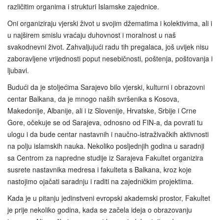
različitim organima i strukturi Islamske zajednice.
Oni organiziraju vjerski život u svojim džematima i kolektivima, ali i
u najširem smislu vraćaju duhovnost i moralnost u naš
svakodnevni život. Zahvaljujući radu tih pregalaca, još uvijek nisu
zaboravljene vrijednosti poput nesebičnosti, poštenja, poštovanja i
ljubavi.
Budući da je stoljećima Sarajevo bilo vjerski, kulturni i obrazovni
centar Balkana, da je mnogo naših svršenika s Kosova,
Makedonije, Albanije, ali i iz Slovenije, Hrvatske, Srbije i Crne
Gore, očekuje se od Sarajeva, odnosno od FIN-a, da povrati tu
ulogu i da bude centar nastavnih i naučno-istraživačkih aktivnosti
na polju islamskih nauka. Nekoliko posljednjih godina u saradnji
sa Centrom za napredne studije iz Sarajeva Fakultet organizira
susrete nastavnika medresa i fakulteta s Balkana, kroz koje
nastojimo ojačati saradnju i raditi na zajedničkim projektima.
Kada je u pitanju jedinstveni evropski akademski prostor, Fakultet
je prije nekoliko godina, kada se začela ideja o obrazovanju