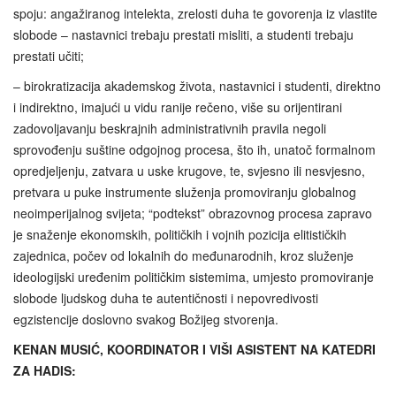
spoju: angažiranog intelekta, zrelosti duha te govorenja iz vlastite
slobode – nastavnici trebaju prestati misliti, a studenti trebaju
prestati učiti;
– birokratizacija akademskog života, nastavnici i studenti, direktno
i indirektno, imajući u vidu ranije rečeno, više su orijentirani
zadovoljavanju beskrajnih administrativnih pravila negoli
sprovođenju suštine odgojnog procesa, što ih, unatoč formalnom
opredjeljenju, zatvara u uske krugove, te, svjesno ili nesvjesno,
pretvara u puke instrumente služenja promoviranju globalnog
neoimperijalnog svijeta; “podtekst” obrazovnog procesa zapravo
je snaženje ekonomskih, političkih i vojnih pozicija elitističkih
zajednica, počev od lokalnih do međunarodnih, kroz služenje
ideologijski uređenim političkim sistemima, umjesto promoviranje
slobode ljudskog duha te autentičnosti i nepovredivosti
egzistencije doslovno svakog Božijeg stvorenja.
KENAN MUSIĆ, KOORDINATOR I VIŠI ASISTENT NA KATEDRI
ZA HADIS: