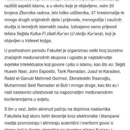
različiti aspekti islama, a u okviru koje je objavljeno, osim 20
brojeva
Zbornika radova
, isto toliko udžbenika, 37 hrestomatija te
mnogo drugih originalnih djela i prijevoda, monografija i naučnih
studija iz temeljnih islamskih nauka. Izdvajamo samo prijevod
tefsira Sejjida Kutba
Fi zilalil-Kur'an
(
U okrilju Kur'ana
), koji je
objavljen u trideset knjiga.
U prethodnom periodu Fakultet je organizirao veliki broj izuzetno
značajnih međunarodnih skupova i ugostio je najistaknutije
svjetske intelektualce koji govore i pišu o islamu, kao što su: Sejjid
Husein Nasr, John Esposito, Tarik Ramadan, Jusuf el-Karadavi,
Rašid el-Ganuši Mehmed Gormez, Ekmeleddin İhsanoğlu,
Muhammed Seid Ramadan el-Buti i mnoge druge, kao što su i
naši nastavnici učestvovali na najpoznatijim međunarodnim
konferencijama u svijetu.
S tim u vezi, želim skrenuti pažnju na doprinos nastavnika
Fakulteta koji skoro četiri decenije kroz elektronske i štampane
medije promoviraju i afirmiraju autentični i meritorni govor o
islamu koji je čvrsto utemeljen na izvorima islama Kur'anu i