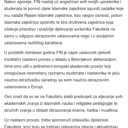
Nakon agresije, FIN nastoji uz angažman svih svojih uposlenika i
studenata te pomoć cijele Islamske zajednice ispuniti zadatke koje
mu nalaže Rijaset Islamske zajednice, kao njegov osnivač, potom
Islamska zajednica općenito te šira društvena zajednica koja
očekuje prisustvo i snažnije djelovanje svršenika Fakulteta ne
samo u odgojno-obrazovnim ustanovama nego i u socijalnim
ustanovama različitog karaktera.
U proteklih četrdeset godina FIN je uspio ustanoviti cjeloviti
trociklični nastavni proces u skladu s Bolonjskom deklaracijom,
čime smo ušli u jedinstveni evropski akademski prostor koji
omogućava nesmetanu razmjenu studenata i nastavnika te jaču
naučno-istraživačku saradnju sa svim naučno-obrazovnim
ustanovama u Evropi.
Ovo znači da su se na Fakultetu stekli preduvjeti za stjecanje svih
akademskih zvanja iz islamskih nauka i religijske pedagogije te
stručnih zvanja u oblasti obrazovanja imama, hatiba i muallima.
Uz nastavni proces, treba spomenuti izdavačku djelatnost
Fakulteta, kroz koju se tretiraju relevantna pitanja i aktualiziraju