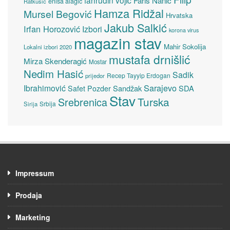
enisa alagić
Ratkušić
Hamza Ridžal
Mursel Begović
Hrvatska
Jakub Salkić
Irfan Horozović
Izbori
korona virus
magazin stav
Mahir Sokolija
Lokalni izbori 2020
mustafa drnišlić
Mirza Skenderagić
Mostar
Nedim Hasić
Sadik
Recep Tayyip Erdogan
prijedor
Sarajevo
Ibrahimović
Sandžak
SDA
Safet Pozder
Stav
Turska
Srebrenica
Srbija
Sirija
Impressum
Prodaja
Marketing