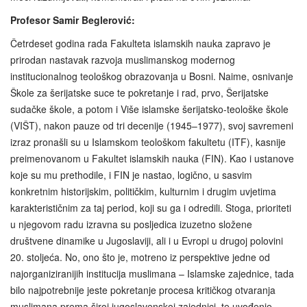
Profesor Samir Beglerović:
Četrdeset godina rada Fakulteta islamskih nauka zapravo je
prirodan nastavak razvoja muslimanskog modernog
institucionalnog teološkog obrazovanja u Bosni. Naime, osnivanje
Škole za šerijatske suce te pokretanje i rad, prvo, Šerijatske
sudačke škole, a potom i Više islamske šerijatsko-teološke škole
(VIŠT), nakon pauze od tri decenije (1945–1977), svoj savremeni
izraz pronašli su u Islamskom teološkom fakultetu (ITF), kasnije
preimenovanom u Fakultet islamskih nauka (FIN). Kao i ustanove
koje su mu prethodile, i FIN je nastao, logično, u sasvim
konkretnim historijskim, političkim, kulturnim i drugim uvjetima
karakterističnim za taj period, koji su ga i odredili. Stoga, prioriteti
u njegovom radu izravna su posljedica izuzetno složene
društvene dinamike u Jugoslaviji, ali i u Evropi u drugoj polovini
20. stoljeća. No, ono što je, motreno iz perspektive jedne od
najorganiziranijih institucija muslimana – Islamske zajednice, tada
bilo najpotrebnije jeste pokretanje procesa kritičkog otvaranja
muslimana prema široj jugoslavenskoj zajednici, te uvođenje