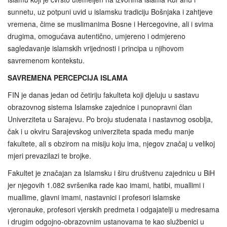
sunnetu, uz potpuni uvid u islamsku tradiciju Bošnjaka i zahtjeve
vremena, čime se muslimanima Bosne i Hercegovine, ali i svima
drugima, omogućava autentično, umjereno i odmjereno
sagledavanje islamskih vrijednosti i principa u njihovom
savremenom kontekstu.
SAVREMENA PERCEPCIJA ISLAMA
FIN je danas jedan od četiriju fakulteta koji djeluju u sastavu
obrazovnog sistema Islamske zajednice i punopravni član
Univerziteta u Sarajevu. Po broju studenata i nastavnog osoblja,
čak i u okviru Sarajevskog univerziteta spada među manje
fakultete, ali s obzirom na misiju koju ima, njegov značaj u velikoj
mjeri prevazilazi te brojke.
Fakultet je značajan za Islamsku i širu društvenu zajednicu u BiH
jer njegovih 1.082 svršenika rade kao imami, hatibi, muallimi i
muallime, glavni imami, nastavnici i profesori islamske
vjeronauke, profesori vjerskih predmeta i odgajatelji u medresama
i drugim odgojno‑obrazovnim ustanovama te kao službenici u