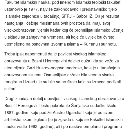
Fakultet islamskih nauka, pod imenom Islamski teološki fakultet,
ustanovilo je 1977. najviše zakonodavno i predstavničko tijelo
Islamske zajednice u tadašnjoj SFRJ – Sabor IZ. On je rezultat
nastojanja i čežnje muslimana ovih prostora da imaju svoj
visokoobrazovani vjerski kadar koji će promišljati islamsko učenje
u skladu sa zahtjevima vremena, ali koje će uvijek biti čvrsto
utemeljeno na osnovnim izvorima islama – Kur'anu i sunnetu.
Treba ipak napomenuti da je povijest visokog islamskog
obrazovanja u Bosni i Hercegovini daleko duža i da se veže za
utemeljenje Gazi Husrev-begove medrese, koja je u tadašnjem
obrazovnom sistemu Osmanlijske države bila veoma visoko
rangirana i iznad nje su bile samo škole koje su izravno podizali
sultani.
Drugi značajan detalj u povijesti visokog islamskog obrazovanja u
Bosni i Hercegovini jeste pokretanje Šerijatske sudačke škole
1887. godine, koju podiže Austro-Ugarska i koja je po svom
arhitektonskom izgledu (to je zgrada u koju se Fakultet islamskih
nauka vratio 1992. godine), ali i po nastavnom planu i programu