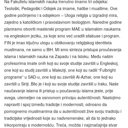
Na Fakultetu islamskih nauka trenutno imamo tri odsjeka:
Teološki, Pedagoški i Odsjek za imame, hatibe i muallime. Ove
godine počinjemo i s odsjekom – Uloga religija u izgradnji mira,
zajedno s katoličkom i pravoslavnom teologijom. Naredne godine
planiramo otvoriti masterski program MAE u islamskim naukama
na engleskom jeziku, za koje smo već uradili silabuse i program.
FIN je imao ključnu ulogu u oblikovanju religijskog identiteta
muslimana, ne samo u BiH. Mi smo sinteza pristupa proučavanja
islama i islamskih nauka na Zapadu i na Istoku. Među našim
profesorima imate onih koji su svoje studije završili u Engleskoj,
one koji su studij završili u Maleziji, one koji su radili “Fulbright
programe” u SAD-u, one koji su završili Al‑Azhar, one koji su
završili u Siriji. Bilo je i koji su svoje studije završili u Iraku. Naše
naučavanje islama ili pristup u poučavanju islama jeste, prije
svega, utemeljen na osnovnom principu autentičnosti. Nastojimo
napraviti i spoj između tradicije i modernosti, odnosno da
pomognemo muslimanima da u autentičnosti žive svoju tradiciju i
tradicijske vrijednosti koje su nadvremenske, ali da to jednako
inkorporiraju s modernošću. Treća, možda i najznačajnija stvar