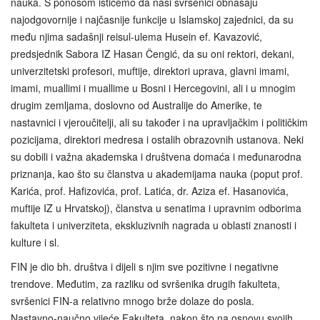
nauka. S ponosom ističemo da naši svršenici obnašaju
najodgovornije i najčasnije funkcije u Islamskoj zajednici, da su
među njima sadašnji reisul-ulema Husein ef. Kavazović,
predsjednik Sabora IZ Hasan Čengić, da su oni rektori, dekani,
univerzitetski profesori, muftije, direktori uprava, glavni imami,
imami, muallimi i muallime u Bosni i Hercegovini, ali i u mnogim
drugim zemljama, doslovno od Australije do Amerike, te
nastavnici i vjeroučitelji, ali su također i na upravljačkim i političkim
pozicijama, direktori medresa i ostalih obrazovnih ustanova. Neki
su dobili i važna akademska i društvena domaća i međunarodna
priznanja, kao što su članstva u akademijama nauka (poput prof.
Karića, prof. Hafizovića, prof. Latića, dr. Aziza ef. Hasanovića,
muftije IZ u Hrvatskoj), članstva u senatima i upravnim odborima
fakulteta i univerziteta, ekskluzivnih nagrada u oblasti znanosti i
kulture i sl.
FIN je dio bh. društva i dijeli s njim sve pozitivne i negativne
trendove. Međutim, za razliku od svršenika drugih fakulteta,
svršenici FIN-a relativno mnogo brže dolaze do posla.
Nastavno‑naučno vijeće Fakulteta, nakon što na osnovu svojih