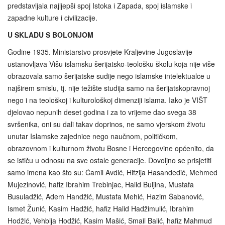
predstavljala najljepši spoj Istoka i Zapada, spoj islamske i
zapadne kulture i civilizacije.
U SKLADU S BOLONJOM
Godine 1935. Ministarstvo prosvjete Kralje­vine Jugoslavije
ustanovljava Višu islamsku šerijatsko-teološku školu koja nije više
obrazovala samo šerijatske sudije nego islamske intelektualce u
najširem smislu, tj. nije težište studija samo na šerijatskopravnoj
nego i na teološkoj i kulturološkoj dimenziji islama. Iako je VIŠT
djelovao nepunih deset godina i za to vrijeme dao svega 38
svršenika, oni su dali takav doprinos, ne samo vjerskom životu
unutar Islamske zajednice nego naučnom, političkom,
obrazovnom i kulturnom životu Bosne i Hercegovine općenito, da
se ističu u odnosu na sve ostale generacije. Dovoljno se prisjetiti
samo imena kao što su: Ćamil Avdić, Hifzija Hasandedić, Mehmed
Mujezinović, hafiz Ibrahim Trebinjac, Halid Buljina, Mustafa
Busuladžić, Adem Handžić, Mustafa Mehić, Hazim Šabanović,
Ismet Žunić, Kasim Hadžić, hafiz Halid Hadžimulić, Ibrahim
Hodžić, Vehbija Hodžić, Kasim Mašić, Smail Balić, hafiz Mahmud