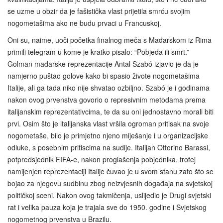
se uzme u obzir da je fašistička vlast prijetila smrću svojim
nogometašima ako ne budu prvaci u Francuskoj.
Oni su, naime, uoči početka finalnog meča s Mađarskom iz Rima
primili telegram u kome je kratko pisalo: “Pobjeda ili smrt.”
Golman mađarske reprezentacije Antal Szabó izjavio je da je
namjerno puštao golove kako bi spasio živote nogometašima
Italije, ali ga tada niko nije shvatao ozbiljno. Szabó je i godinama
nakon ovog prvenstva govorio o represivnim metodama prema
italijanskim reprezentativcima, te da su oni jednostavno morali biti
prvi. Osim što je italijanska vlast vršila ogroman pritisak na svoje
nogometaše, bilo je primjetno njeno miješanje i u organizacijske
odluke, s posebnim pritiscima na sudije. Italijan Ottorino Barassi,
potpredsjednik FIFA-e, nakon proglašenja pobjednika, trofej
namijenjen reprezentaciji Italije čuvao je u svom stanu zato što se
bojao za njegovu sudbinu zbog neizvjesnih događaja na svjetskoj
političkoj sceni. Nakon ovog takmičenja, uslijedio je Drugi svjetski
rat i velika pauza koja je trajala sve do 1950. godine i Svjetskog
nogometnog prvenstva u Brazilu.