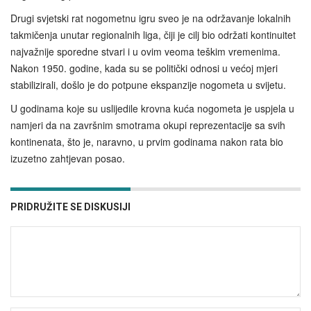
Drugi svjetski rat nogometnu igru sveo je na održavanje lokalnih
takmičenja unutar regionalnih liga, čiji je cilj bio održati kontinuitet
najvažnije sporedne stvari i u ovim veoma teškim vremenima.
Nakon 1950. godine, kada su se politički odnosi u većoj mjeri
stabilizirali, došlo je do potpune ekspanzije nogometa u svijetu.
U godinama koje su uslijedile krovna kuća nogometa je uspjela u
namjeri da na završnim smotrama okupi reprezentacije sa svih
kontinenata, što je, naravno, u prvim godinama nakon rata bio
izuzetno zahtjevan posao.
PRIDRUŽITE SE DISKUSIJI