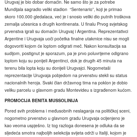
Urugvaj je bio dobar domaćin. Ne samo što je za potrebe
Mundijala sagradio veliki stadion “Sentenario”, koji je primao
skoro 100.000 gledalaca, već je i snosio veliki dio putnih troškova
zemalja učesnica s drugih kontinenata. U finalu Prvog svjetskog
prvenstva igrali su domaćin Urugvaj i Argentina. Reprezentativci
Argentine i Urugvaja uoči početka finalne utakmice nisu se mogli
dogovoriti kojom će loptom odigrati meč. Nakon konsultacija sa
sudijom, postignut je sporazum, pa je prvo poluvrijeme odigrano
loptom koju su ponijeli Argentinci, dok je drugih 45 minuta na
terenu bila lopta koju su donijeli Urugvajci. Nogometaši
reprezentacije Urugvaja pobjedom na prvenstvu stekli su status
nacionalnih heroja. Svaki član državnog tima na poklon je dobio
veliku parcelu u glavnom gradu Montevideu s izgrađenom kućom.
PROMOCIJA BENITA MUSSOLINIJA
Pored svih problema i međusobnih neslaganja na političkoj sceni,
nogometno prvenstvo u glavnom gradu Urugvaja ocijenjeno je
kao veoma uspješno. Iz tog razloga donesena je odluka da se
sljedeća smotra najboljih selekcija svijeta održi u Italiji, kojom je