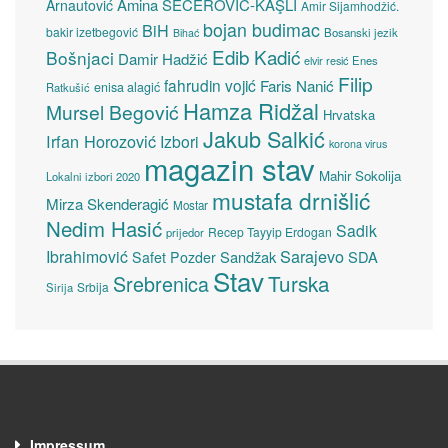
Amina ŠEĆEROVIĆ-KAŞLI
Arnautović
Amir Sijamhodžić.
bojan budimac
BiH
bakir izetbegović
Bosanski jezik
Bihać
Edib Kadić
Bošnjaci
Damir Hadžić
elvir resić
Enes
Filip
fahrudin vojić
Faris Nanić
enisa alagić
Ratkušić
Hamza Ridžal
Mursel Begović
Hrvatska
Jakub Salkić
Irfan Horozović
Izbori
korona virus
magazin stav
Mahir Sokolija
Lokalni izbori 2020
mustafa drnišlić
Mirza Skenderagić
Mostar
Nedim Hasić
Sadik
Recep Tayyip Erdogan
prijedor
Sarajevo
Ibrahimović
Sandžak
SDA
Safet Pozder
Stav
Turska
Srebrenica
Srbija
Sirija
Impressum