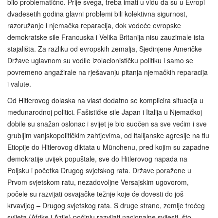
bilo problematično. Prije svega, treba imati u vidu da su u Evropi
dvadesetih godina glavni problemi bili kolektivna sigurnost,
razoružanje i njemačka reparacija, dok vodeće evropske
demokratske sile Francuska i Velika Britanija nisu zauzimale ista
stajališta. Za razliku od evropskih zemalja, Sjedinjene Američke
Države uglavnom su vodile izolacionističku politiku i samo se
povremeno angažirale na rješavanju pitanja njemačkih reparacija
i valute.
Od Hitlerovog dolaska na vlast dodatno se komplicira situacija u
međunarodnoj politici. Fašističke sile Japan i Italija u Njemačkoj
dobile su snažan oslonac i svijet je bio suočen sa sve većim i sve
grubljim vanjskopolitičkim zahtjevima, od italijanske agresije na tlu
Etiopije do Hitlerovog diktata u Münchenu, pred kojim su zapadne
demokratije uvijek popuštale, sve do Hitlerovog napada na
Poljsku i početka Drugog svjetskog rata. Države poražene u
Prvom svjetskom ratu, nezadovoljne Versajskim ugovorom,
počele su razvijati osvajačke težnje koje će dovesti do još
krvavijeg – Drugog svjetskog rata. S druge strane, zemlje trećeg
svijeta (Afrike i Azije) počinju razvijati nacionalne svijesti, što