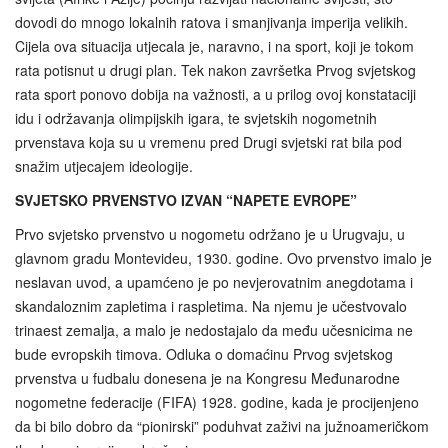
dovodi do mnogo lokalnih ratova i smanjivanja imperija velikih.
Cijela ova situacija utjecala je, naravno, i na sport, koji je tokom
rata potisnut u drugi plan. Tek nakon završetka Prvog svjetskog
rata sport ponovo dobija na važnosti, a u prilog ovoj konstataciji
idu i održavanja olimpijskih igara, te svjetskih nogometnih
prvenstava koja su u vremenu pred Drugi svjetski rat bila pod
snažim utjecajem ideologije.
SVJETSKO PRVENSTVO IZVAN “NAPETE EVROPE”
Prvo svjetsko prvenstvo u nogometu održano je u Urugvaju, u
glavnom gradu Montevideu, 1930. godine. Ovo prvenstvo imalo je
neslavan uvod, a upamćeno je po nevjerovatnim anegdotama i
skandaloznim zapletima i raspletima. Na njemu je učestvovalo
trinaest zemalja, a malo je nedostajalo da među učesnicima ne
bude evropskih timova. Odluka o domaćinu Prvog svjetskog
prvenstva u fudbalu donesena je na Kongresu Međunarodne
nogometne federacije (FIFA) 1928. godine, kada je procijenjeno
da bi bilo dobro da “pionirski” poduhvat zaživi na južnoameričkom