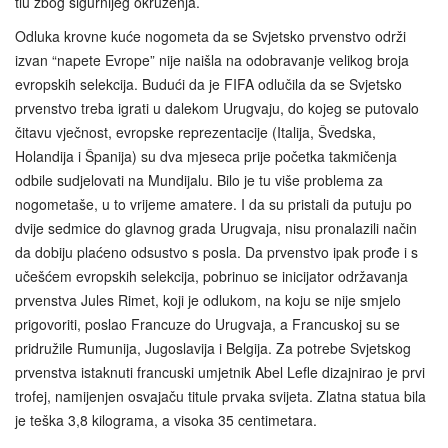
tlu zbog sigurnijeg okruženja.
Odluka krovne kuće nogometa da se Svjetsko prvenstvo održi
izvan “napete Evrope” nije naišla na odobravanje velikog broja
evropskih selekcija. Budući da je FIFA odlučila da se Svjetsko
prvenstvo treba igrati u dalekom Urugvaju, do kojeg se putovalo
čitavu vječnost, evropske reprezentacije (Italija, Švedska,
Holandija i Španija) su dva mjeseca prije početka takmičenja
odbile sudjelovati na Mundijalu. Bilo je tu više problema za
nogometaše, u to vrijeme amatere. I da su pristali da putuju po
dvije sedmice do glavnog grada Urugvaja, nisu pronalazili način
da dobiju plaćeno odsustvo s posla. Da prvenstvo ipak prođe i s
učešćem evropskih selekcija, pobrinuo se inicijator održavanja
prvenstva Jules Rimet, koji je odlukom, na koju se nije smjelo
prigovoriti, poslao Francuze do Urugvaja, a Francuskoj su se
pridružile Rumunija, Jugoslavija i Belgija. Za potrebe Svjetskog
prvenstva istaknuti francuski umjetnik Abel Lefle dizajnirao je prvi
trofej, namijenjen osvajaču titule prvaka svijeta. Zlatna statua bila
je teška 3,8 kilograma, a visoka 35 centimetara.