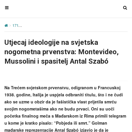
T
T
o
o
g
g
171
Utjecaj ideologije na svjetska nogometna prvenstva: Montevideo
g
g
l
l
Utjecaj ideologije na svjetska
e
e
n
n
nogometna prvenstva: Montevideo,
a
a
Mussolini i spasitelj Antal Szabó
v
v
i
i
g
g
a
a
Na Trećem svjetskom prvenstvu, odigranom u Francuskoj
t
t
1938. godine, Italija je uspjela odbraniti titulu, što i ne čudi
i
i
ako se uzme u obzir da je fašistička vlast prijetila smrću
o
o
svojim nogometašima ako ne budu prvaci. Oni su uoči
n
n
početka finalnog meča s Mađarskom iz Rima primili telegram
u kome je kratko pisalo: “Pobjeda ili smrt.” Golman
mađarske reprezentacije Antal Szabó izjavio je da je