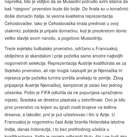
napretka, bilo je vidljivo da se Mussolini potrudio svim silama da
baš “njegovo” prvenstvo bude što bolje. Do finala su u konačnici
došle domaćin Italija, te veoma kvalitetna reprezentacija
Čehoslovačke. Iako je Čehoslovačka imala prednost u ovoj
utakmici, pobjeda je pripala domaćinu, koji je preokretom donio
veliko slavlje svom narodu, a pogotovo Mussoliniju.
Treće svjetsko fudbalsko prvenstvo, održano u Francuskoj,
obilježeno je skandalom i prije početka same smotre najboljih
nogometnih selekcija. Reprezentacija Austrije kvalificirala se za
Svjetsko prvenstvo, ali nije mogla nastupiti jer je Njemačka tri
mjeseca prije početka turnira izvršila aneksiju te zemlje. Zbog
pripajanja Austrije Njemačkoj, šampionat je ostao bez jednog
učesnika. Pošto je FIFA odlučila da ne popunjava upražnjeno
mjesto, Švedska se direktno plasirala u četvrtfinale. Ovo je bilo
prvo prvenstvo na kojem su igrači nosili brojeve na leđima
dresova, a također, prvi je put učestvovao i tim iz Azije. U
Francuskoj je nogometnu čast Azije branila Holandska istočna
Indija, danas Indonezija, i to bez prethodnog učešća u
kvalifikacijama. Italija je uspjela odbraniti titulu, što i ne čudi ako