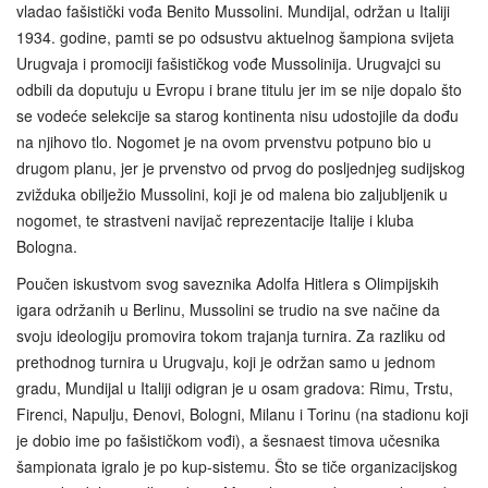
vladao fašistički vođa Benito Mussolini. Mundijal, održan u Italiji
1934. godine, pamti se po odsustvu aktuelnog šampiona svijeta
Urugvaja i promociji fašističkog vođe Mussolinija. Urugvajci su
odbili da doputuju u Evropu i brane titulu jer im se nije dopalo što
se vodeće selekcije sa starog kontinenta nisu udostojile da dođu
na njihovo tlo. Nogomet je na ovom prvenstvu potpuno bio u
drugom planu, jer je prvenstvo od prvog do posljednjeg sudijskog
zvižduka obilježio Mussolini, koji je od malena bio zaljubljenik u
nogomet, te strastveni navijač reprezentacije Italije i kluba
Bologna.
Poučen iskustvom svog saveznika Adolfa Hitlera s Olimpijskih
igara održanih u Berlinu, Mussolini se trudio na sve načine da
svoju ideologiju promovira tokom trajanja turnira. Za razliku od
prethodnog turnira u Urugvaju, koji je održan samo u jednom
gradu, Mundijal u Italiji odigran je u osam gradova: Rimu, Trstu,
Firenci, Napulju, Đenovi, Bologni, Milanu i Torinu (na stadionu koji
je dobio ime po fašističkom vođi), a šesnaest timova učesnika
šampionata igralo je po kup-sistemu. Što se tiče organizacijskog