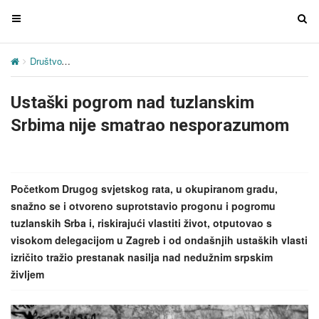
T
T
o
o
g
g
Društvo
Ustaški pogrom nad tuzlanskim Srbima nije smatrao nesp
g
g
l
l
Ustaški pogrom nad tuzlanskim
e
e
n
n
Srbima nije smatrao nesporazumom
a
a
v
v
i
i
g
g
Početkom Drugog svjetskog rata, u okupiranom gradu,
a
a
snažno se i otvoreno suprotstavio progonu i pogromu
t
t
tuzlanskih Srba i, riskirajući vlastiti život, otputovao s
i
i
visokom delegacijom u Zagreb i od ondašnjih ustaških vlasti
o
o
izričito tražio prestanak nasilja nad nedužnim srpskim
n
n
življem