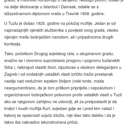
na dalje školovanje u Istanbul i Damask, odakle se s
idžazetnamom-diplomom vratio u Travnik 1908. godine.
U Tuzlu je došao 1925. godine na položaj muftije. Jedan je od
najznačajnijih vjerskih službenika u povijesti ovog grada, visoko
cijenjen među bošnjačkim narodom, ali i pripadnicima drugih
konfesija.
Tako, početkom Drugog svjetskog rata, u okupiranom gradu,
snažno se i otvoreno suprotstavio progonu i pogromu tuzlanskih
Srba i, riskirajući vlastiti život, otputovao s visokom delegacijom u
Zagreb i od ondašnjih ustaških vlasti izričito tražio prestanak
nasilja nad nedužnim srpskim življem (neki tvrde, mada
neargumentirano, da je tom prilikom priprijetio i neposluhom i
organiziranom bošnjačkom pobunom protiv ustaških vlasti u Tuzli
ako se njegovom zahtjevu ne udovolji, ali za pretpostaviti je da
hrabri i mudri muftija Kurt, svjestan gdje se i pred kim nalazi i
kakvoj se opasnosti uopće izložio, nije išao tako daleko i da je
takvo šta naknadno iskonstruirana priča).