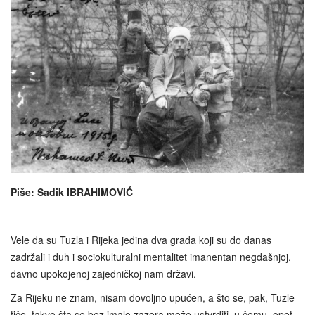
Piše: Sadik IBRAHIMOVIĆ
Vele da su Tuzla i Rijeka jedina dva grada koji su do danas
zadržali i duh i sociokulturalni mentalitet imanentan negdašnjoj,
davno upokojenoj zajedničkoj nam državi.
Za Rijeku ne znam, nisam dovoljno upućen, a što se, pak, Tuzle
tiče, takvo šta se bez imalo zazora može ustvrditi, u čemu, opet,