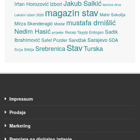
Jakub Salkić
Irfan Horozović
Izbori
korona virus
magazin stav
Mahir Sokolija
Lokalni izbori 2020
mustafa drnišlić
Mirza Skenderagić
Mostar
Nedim Hasić
Sadik
Recep Tayyip Erdogan
prijedor
Sarajevo
Ibrahimović
Sandžak
SDA
Safet Pozder
Stav
Turska
Srebrenica
Srbija
Sirija
Impressum
Prodaja
Marketing
Pretplata na digitalno izdanje