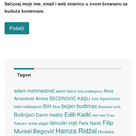
Sačuvaj moje ime, email i web stranicu u ovom browseru za
buduće komentare.
Tagovi
adem mehmedović
Alma
admir lisica
Alija Izetbegović
Amina ŠEĆEROVIĆ-KAŞLI
Arnautović
Amir Sijamhodžić.
bojan budimac
BiH
bakir izetbegović
Bosanski jezik
Bihać
Edib Kadić
Bošnjaci
Damir Hadžić
elvir resić
Enes
Filip
fahrudin vojić
Faris Nanić
enisa alagić
Ratkušić
Hamza Ridžal
Mursel Begović
Hrvatska