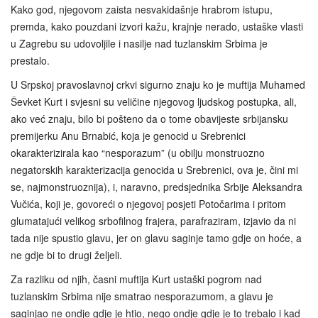
Kako god, njegovom zaista nesvakidašnje hrabrom istupu,
premda, kako pouzdani izvori kažu, krajnje nerado, ustaške vlasti
u Zagrebu su udovoljile i nasilje nad tuzlanskim Srbima je
prestalo.
U Srpskoj pravoslavnoj crkvi sigurno znaju ko je muftija Muhamed
Ševket Kurt i svjesni su veličine njegovog ljudskog postupka, ali,
ako već znaju, bilo bi pošteno da o tome obavijeste srbijansku
premijerku Anu Brnabić, koja je genocid u Srebrenici
okarakterizirala kao “nesporazum” (u obilju monstruozno
negatorskih karakterizacija genocida u Srebrenici, ova je, čini mi
se, najmonstruoznija), i, naravno, predsjednika Srbije Aleksandra
Vučića, koji je, govoreći o njegovoj posjeti Potočarima i pritom
glumatajući velikog srbofilnog frajera, parafraziram, izjavio da ni
tada nije spustio glavu, jer on glavu saginje tamo gdje on hoće, a
ne gdje bi to drugi željeli.
Za razliku od njih, časni muftija Kurt ustaški pogrom nad
tuzlanskim Srbima nije smatrao nesporazumom, a glavu je
saginjao ne ondje gdje je htio, nego ondje gdje je to trebalo i kad