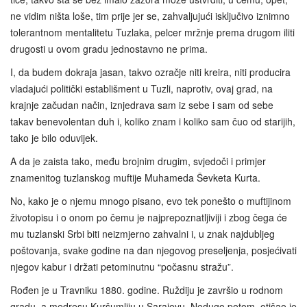
ne vidim ništa loše, tim prije jer se, zahvaljujući isključivo iznimno
tolerantnom mentalitetu Tuzlaka, pelcer mržnje prema drugom iliti
drugosti u ovom gradu jednostavno ne prima.
I, da budem dokraja jasan, takvo ozračje niti kreira, niti producira
vladajući politički establišment u Tuzli, naprotiv, ovaj grad, na
krajnje začudan način, iznjedrava sam iz sebe i sam od sebe
takav benevolentan duh i, koliko znam i koliko sam čuo od starijih,
tako je bilo oduvijek.
A da je zaista tako, među brojnim drugim, svjedoči i primjer
znamenitog tuzlanskog muftije Muhameda Ševketa Kurta.
No, kako je o njemu mnogo pisano, evo tek ponešto o muftijinom
životopisu i o onom po čemu je najprepoznatljiviji i zbog čega će
mu tuzlanski Srbi biti neizmjerno zahvalni i, u znak najdubljeg
poštovanja, svake godine na dan njegovog preseljenja, posjećivati
njegov kabur i držati petominutnu “počasnu stražu”.
Rođen je u Travniku 1880. godine. Ruždiju je završio u rodnom
gradu, a medresu Kuršumliju u Sarajevu. Nedugo potom, otišao je