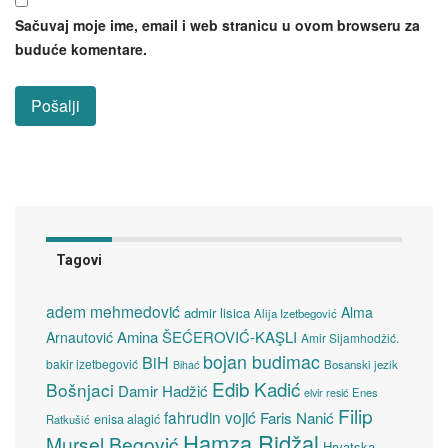
Sačuvaj moje ime, email i web stranicu u ovom browseru za
buduće komentare.
Tagovi
adem mehmedović
Alma
admir lisica
Alija Izetbegović
Amina ŠEĆEROVIĆ-KAŞLI
Arnautović
Amir Sijamhodžić.
bojan budimac
BiH
bakir izetbegović
Bosanski jezik
Bihać
Edib Kadić
Bošnjaci
Damir Hadžić
elvir resić
Enes
Filip
fahrudin vojić
Faris Nanić
enisa alagić
Ratkušić
Hamza Ridžal
Mursel Begović
Hrvatska