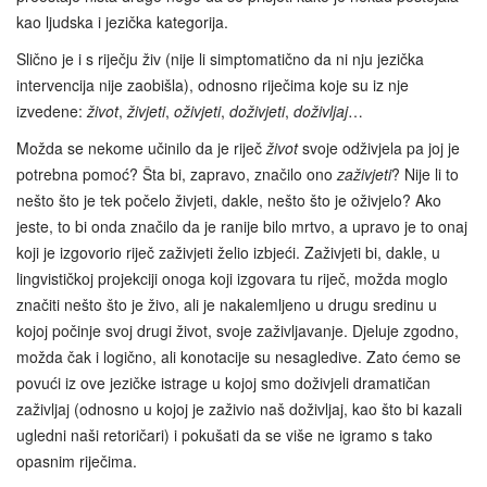
kao ljudska i jezička kategorija.
Slično je i s riječju živ (nije li simptomatično da ni nju jezička
intervencija nije zaobišla), odnosno riječima koje su iz nje
izvedene:
život
,
živjeti
,
oživjeti
,
doživjeti
,
doživljaj
…
Možda se nekome učinilo da je riječ
život
svoje odživjela pa joj je
potrebna pomoć? Šta bi, zapravo, značilo ono
zaživjeti
? Nije li to
nešto što je tek počelo živjeti, dakle, nešto što je oživjelo? Ako
jeste, to bi onda značilo da je ranije bilo mrtvo, a upravo je to onaj
koji je izgovorio riječ zaživjeti želio izbjeći. Zaživjeti bi, dakle, u
lingvističkoj projekciji onoga koji izgovara tu riječ, možda moglo
značiti nešto što je živo, ali je nakalemljeno u drugu sredinu u
kojoj počinje svoj drugi život, svoje zaživljavanje. Djeluje zgodno,
možda čak i logično, ali konotacije su nesagledive. Zato ćemo se
povući iz ove jezičke istrage u kojoj smo doživjeli dramatičan
zaživljaj (odnosno u kojoj je zaživio naš doživljaj, kao što bi kazali
ugledni naši retoričari) i pokušati da se više ne igramo s tako
opasnim riječima.