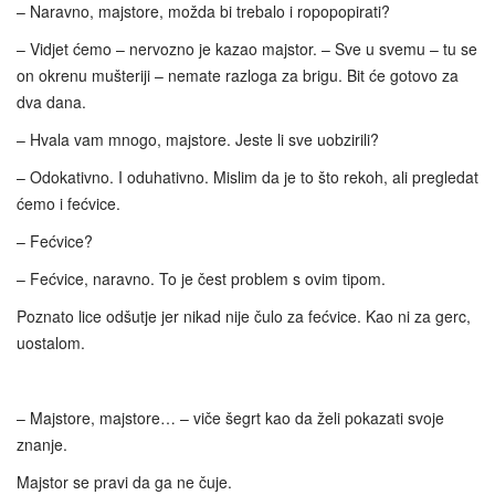
– Naravno, majstore, možda bi trebalo i ropopopirati?
– Vidjet ćemo – nervozno je kazao majstor. – Sve u svemu – tu se
on okrenu mušteriji – nemate razloga za brigu. Bit će gotovo za
dva dana.
– Hvala vam mnogo, majstore. Jeste li sve uobzirili?
– Odokativno. I oduhativno. Mislim da je to što rekoh, ali pregledat
ćemo i fećvice.
– Fećvice?
– Fećvice, naravno. To je čest problem s ovim tipom.
Poznato lice odšutje jer nikad nije čulo za fećvice. Kao ni za gerc,
uostalom.
– Majstore, majstore… – viče šegrt kao da želi pokazati svoje
znanje.
Majstor se pravi da ga ne čuje.