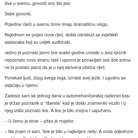
Sve u svemu, govoriš ono što jesi.
Sebe govoriš.
Pojedine riječi u svemu tome imaju dramatičnu ulogu.
Najednom se pojavi nova riječ, došla odnekud sa svjetskih
sastanaka koji su uvijek sudbinski.
Jedno je poznato javno lice svake godine unosilo u svoj rječnik
nepoznatu novu stranu riječ i uporno je ponavljalo sve dok svima
ne bi postalo jasno da je u njoj skrivena obična riječ.
Ponekad ljudi, zbog svega toga, izmisle svoj jezik. I ugodno se
osjećaju u njemu.
Zadesio sam se jednog dana u automehaničarskoj radionici koju
je držao poznanik iz “Išareta” kad je došlo znamenito vozilo i iz
njeg izišlo poznato lice. A lice je bilo znojno i uspuhano.
– U čemu je stvar – pitao je majstor.
– Ne znam ni sam. Sve je bilo u najboljem redu. A onda odjednom