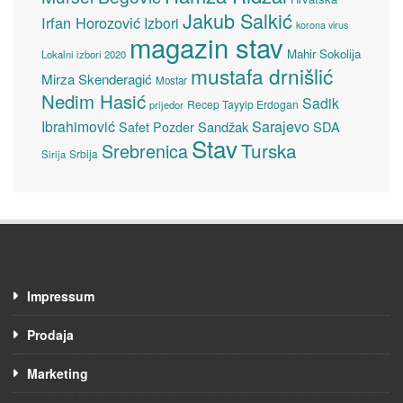
Jakub Salkić
Irfan Horozović
Izbori
korona virus
magazin stav
Mahir Sokolija
Lokalni izbori 2020
mustafa drnišlić
Mirza Skenderagić
Mostar
Nedim Hasić
Sadik
Recep Tayyip Erdogan
prijedor
Sarajevo
Ibrahimović
Sandžak
SDA
Safet Pozder
Stav
Turska
Srebrenica
Srbija
Sirija
Impressum
Prodaja
Marketing