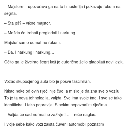
– Majstore – upozorava ga na to i mušterija i pokazuje rukom na
šegrta.
– Šta je!? – vikne majstor.
– Možda će trebati pregledati i narkung…
Majstor samo odmahne rukom.
– Da. I narkung i harkung…
Očito ga je živcirao šegrt koji je euforično želio glagoljati novi jezik.
Vozač skupocjenog auta bio je posve fasciniran.
Nikad neke od ovih riječi nije čuo, a mislio je da zna sve o vozilu.
To je ta nova tehnologija, valjda. Sve ima svoje ime. I sve se tako
identificira. I tako popravlja. S nekim nepoznatim riječima.
– Valjda će sad normalno zaživjeti… – reče naglas.
I vidje sebe kako vozi zaista čuveni automobil poznatim