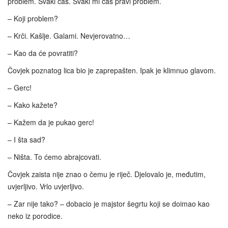
problem. Svaki čas. Svaki mi čas pravi problem.
– Koji problem?
– Krči. Kašlje. Galami. Nevjerovatno…
– Kao da će povratiti?
Čovjek poznatog lica bio je zaprepašten. Ipak je klimnuo glavom.
– Gerc!
– Kako kažete?
– Kažem da je pukao gerc!
– I šta sad?
– Ništa. To ćemo abrajcovati.
Čovjek zaista nije znao o čemu je riječ. Djelovalo je, međutim,
uvjerljivo. Vrlo uvjerljivo.
– Zar nije tako? – dobacio je majstor šegrtu koji se doimao kao
neko iz porodice.