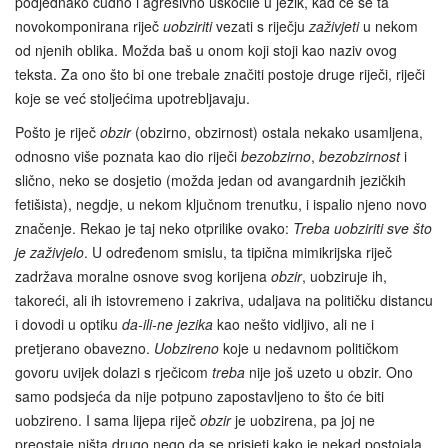
podjednako čudno i agresivno uskočile u jezik, kad će se ta
novokomponirana riječ
uobziriti
vezati s riječju
zaživjeti
u nekom
od njenih oblika. Možda baš u onom koji stoji kao naziv ovog
teksta. Za ono što bi one trebale značiti postoje druge riječi, riječi
koje se već stoljećima upotrebljavaju.
Pošto je riječ
obzir
(obzirno, obzirnost) ostala nekako usamljena,
odnosno više poznata kao dio riječi
bezobzirno
,
bezobzirnost
i
slično, neko se dosjetio (možda jedan od avangardnih jezičkih
fetišista), negdje, u nekom ključnom trenutku, i ispalio njeno novo
značenje. Rekao je taj neko otprilike ovako:
Treba uobziriti sve što
je zaživjelo
. U određenom smislu, ta tipična mimikrijska riječ
zadržava moralne osnove svog korijena
obzir
, uobziruje ih,
takoreći, ali ih istovremeno i zakriva, udaljava na političku distancu
i dovodi u optiku
da-ili-ne jezika
kao nešto vidljivo, ali ne i
pretjerano obavezno.
Uobzireno
koje u nedavnom političkom
govoru uvijek dolazi s rječicom
treba
nije još uzeto u obzir. Ono
samo podsjeća da nije potpuno zapostavljeno to što će biti
uobzireno. I sama lijepa riječ
obzir
je uobzirena, pa joj ne
preostaje ništa drugo nego da se prisjeti kako je nekad postojala