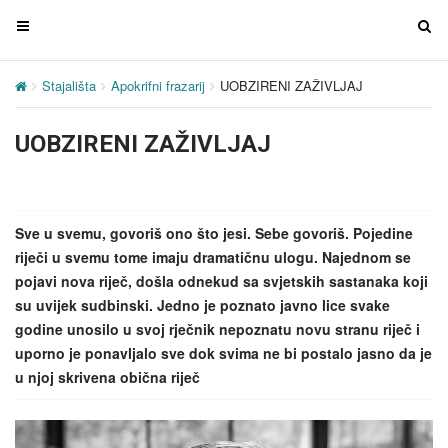
T
T
o
o
g
g
Stajališta
Apokrifni frazarij
UOBZIRENI ZAŽIVLJAJ
g
g
l
l
UOBZIRENI ZAŽIVLJAJ
e
e
n
n
a
a
v
v
Sve u svemu, govoriš ono što jesi. Sebe govoriš. Pojedine
i
i
riječi u svemu tome imaju dramatičnu ulogu. Najednom se
g
g
pojavi nova riječ, došla odnekud sa svjetskih sastanaka koji
a
a
su uvijek sudbinski. Jedno je poznato javno lice svake
t
t
godine unosilo u svoj rječnik nepoznatu novu stranu riječ i
i
i
uporno je ponavljalo sve dok svima ne bi postalo jasno da je
o
o
u njoj skrivena obična riječ
n
n