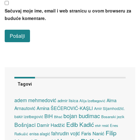
Sačuvaj moje ime, email i web stranicu u ovom browseru za
buduće komentare.
Tagovi
adem mehmedović
Alma
admir lisica
Alija Izetbegović
Amina ŠEĆEROVIĆ-KAŞLI
Arnautović
Amir Sijamhodžić.
bojan budimac
BiH
bakir izetbegović
Bosanski jezik
Bihać
Edib Kadić
Bošnjaci
Damir Hadžić
elvir resić
Enes
Filip
fahrudin vojić
Faris Nanić
enisa alagić
Ratkušić