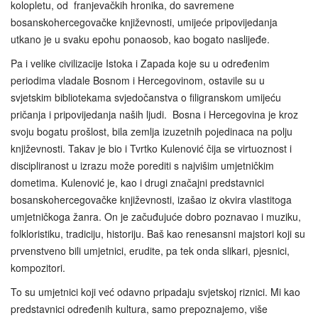
kolopletu, od franjevačkih hronika, do savremene
bosanskohercegovačke književnosti, umijeće pripovijedanja
utkano je u svaku epohu ponaosob, kao bogato naslijeđe.
Pa i velike civilizacije Istoka i Zapada koje su u određenim
periodima vladale Bosnom i Hercegovinom, ostavile su u
svjetskim bibliotekama svjedočanstva o filigranskom umijeću
pričanja i pripovijedanja naših ljudi. Bosna i Hercegovina je kroz
svoju bogatu prošlost, bila zemlja izuzetnih pojedinaca na polju
književnosti. Takav je bio i Tvrtko Kulenović čija se virtuoznost i
discipliranost u izrazu može porediti s najvišim umjetničkim
dometima. Kulenović je, kao i drugi značajni predstavnici
bosanskohercegovačke književnosti, izašao iz okvira vlastitoga
umjetničkoga žanra. On je začuđujuće dobro poznavao i muziku,
folkloristiku, tradiciju, historiju. Baš kao renesansni majstori koji su
prvenstveno bili umjetnici, erudite, pa tek onda slikari, pjesnici,
kompozitori.
To su umjetnici koji već odavno pripadaju svjetskoj riznici. Mi kao
predstavnici određenih kultura, samo prepoznajemo, više