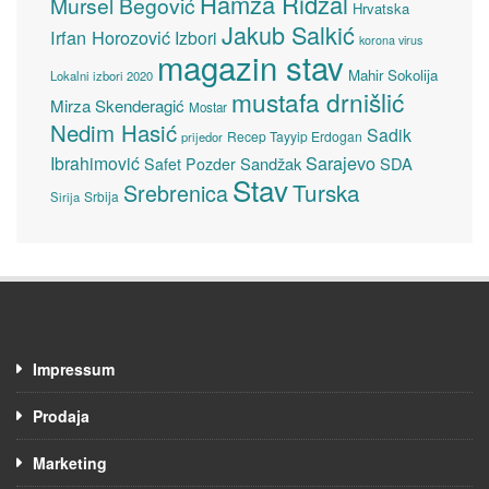
Hamza Ridžal
Mursel Begović
Hrvatska
Jakub Salkić
Irfan Horozović
Izbori
korona virus
magazin stav
Mahir Sokolija
Lokalni izbori 2020
mustafa drnišlić
Mirza Skenderagić
Mostar
Nedim Hasić
Sadik
Recep Tayyip Erdogan
prijedor
Sarajevo
Ibrahimović
Sandžak
SDA
Safet Pozder
Stav
Turska
Srebrenica
Srbija
Sirija
Impressum
Prodaja
Marketing