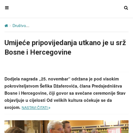
T
T
o
o
g
g
Društvo
Umijeće pripovijedanja utkano je u srž Bosne i Hercegovine
g
g
l
l
Umijeće pripovijedanja utkano je u srž
e
e
n
n
Bosne i Hercegovine
a
a
v
v
i
i
g
g
Dodjela nagrada „25. novembar“ održana je pod visokim
a
a
pokroviteljstvom Šefika Džaferovića, člana Predsjedništva
t
t
Bosne i Hercegovine, čiji govor sa svečane ceremonije Stav
i
i
objavljuje u cijelosti Od velikih kultura očekuje se da
o
o
svojom.
NASTAVI ČITATI
n
n