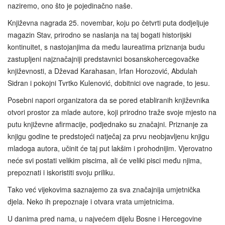
naziremo, ono što je pojedinačno naše.
Književna nagrada 25. novembar, koju po četvrti puta dodjeljuje
magazin Stav, prirodno se naslanja na taj bogati historijski
kontinuitet, s nastojanjima da među laureatima priznanja budu
zastupljeni najznačajniji predstavnici bosanskohercegovačke
književnosti, a Dževad Karahasan, Irfan Horozović, Abdulah
Sidran i pokojni Tvrtko Kulenović, dobitnici ove nagrade, to jesu.
Posebni napori organizatora da se pored etabliranih književnika
otvori prostor za mlade autore, koji prirodno traže svoje mjesto na
putu književne afirmacije, podjednako su značajni. Priznanje za
knjigu godine te predstojeći natječaj za prvu neobjavljenu knjigu
mladoga autora, učinit će taj put lakšim i prohodnijim. Vjerovatno
neće svi postati velikim piscima, ali će veliki pisci među njima,
prepoznati i iskoristiti svoju priliku.
Tako već vijekovima saznajemo za sva značajnija umjetnička
djela. Neko ih prepoznaje i otvara vrata umjetnicima.
U danima pred nama, u najvećem dijelu Bosne i Hercegovine