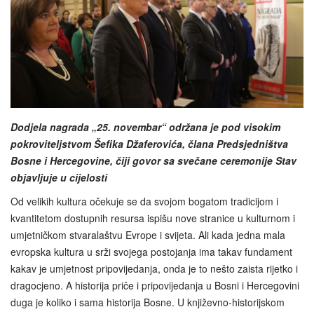
Dodjela nagrada „25. novembar“ održana je pod visokim
pokroviteljstvom Šefika Džaferovića, člana Predsjedništva
Bosne i Hercegovine, čiji govor sa svečane ceremonije Stav
objavljuje u cijelosti
Od velikih kultura očekuje se da svojom bogatom tradicijom i
kvantitetom dostupnih resursa ispišu nove stranice u kulturnom i
umjetničkom stvaralaštvu Evrope i svijeta. Ali kada jedna mala
evropska kultura u srži svojega postojanja ima takav fundament
kakav je umjetnost pripovijedanja, onda je to nešto zaista rijetko i
dragocjeno. A historija priče i pripovijedanja u Bosni i Hercegovini
duga je koliko i sama historija Bosne. U književno-historijskom