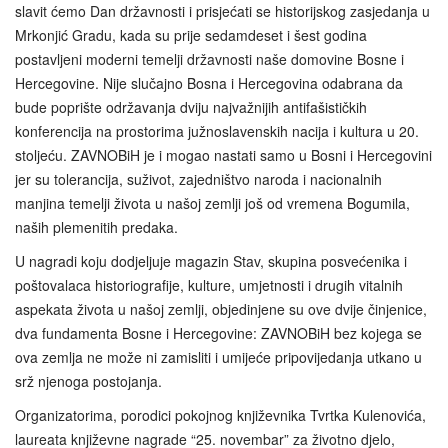
slavit ćemo Dan državnosti i prisjećati se historijskog zasjedanja u
Mrkonjić Gradu, kada su prije sedamdeset i šest godina
postavljeni moderni temelji državnosti naše domovine Bosne i
Hercegovine. Nije slučajno Bosna i Hercegovina odabrana da
bude poprište održavanja dviju najvažnijih antifašističkih
konferencija na prostorima južnoslavenskih nacija i kultura u 20.
stoljeću. ZAVNOBiH je i mogao nastati samo u Bosni i Hercegovini
jer su tolerancija, suživot, zajedništvo naroda i nacionalnih
manjina temelji života u našoj zemlji još od vremena Bogumila,
naših plemenitih predaka.
U nagradi koju dodjeljuje magazin Stav, skupina posvećenika i
poštovalaca historiografije, kulture, umjetnosti i drugih vitalnih
aspekata života u našoj zemlji, objedinjene su ove dvije činjenice,
dva fundamenta Bosne i Hercegovine: ZAVNOBiH bez kojega se
ova zemlja ne može ni zamisliti i umijeće pripovijedanja utkano u
srž njenoga postojanja.
Organizatorima, porodici pokojnog književnika Tvrtka Kulenovića,
laureata književne nagrade “25. novembar” za životno djelo,