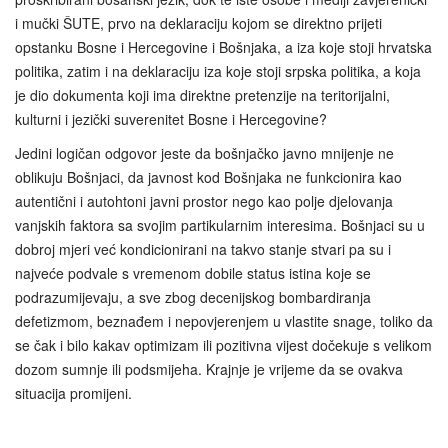
i mučki ŠUTE, prvo na deklaraciju kojom se direktno prijeti
opstanku Bosne i Hercegovine i Bošnjaka, a iza koje stoji hrvatska
politika, zatim i na deklaraciju iza koje stoji srpska politika, a koja
je dio dokumenta koji ima direktne pretenzije na teritorijalni,
kulturni i jezički suverenitet Bosne i Hercegovine?
Jedini logičan odgovor jeste da bošnjačko javno mnijenje ne
oblikuju Bošnjaci, da javnost kod Bošnjaka ne funkcionira kao
autentični i autohtoni javni prostor nego kao polje djelovanja
vanjskih faktora sa svojim partikularnim interesima. Bošnjaci su u
dobroj mjeri već kondicionirani na takvo stanje stvari pa su i
najveće podvale s vremenom dobile status istina koje se
podrazumijevaju, a sve zbog decenijskog bombardiranja
defetizmom, beznađem i nepovjerenjem u vlastite snage, toliko da
se čak i bilo kakav optimizam ili pozitivna vijest dočekuje s velikom
dozom sumnje ili podsmijeha. Krajnje je vrijeme da se ovakva
situacija promijeni.