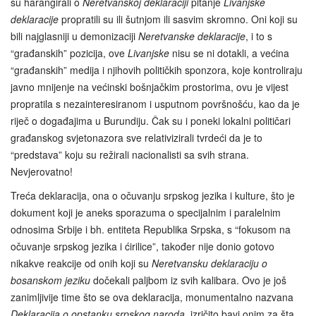
su harangirali o
Neretvanskoj deklaraciji
pitanje
Livanjske
deklaracije
propratili su ili šutnjom ili sasvim skromno. Oni koji su
bili najglasniji u demonizaciji
Neretvanske deklaracije
, i to s
“građanskih” pozicija, ove
Livanjske
nisu se ni dotakli, a većina
“građanskih” medija i njihovih političkih sponzora, koje kontroliraju
javno mnijenje na većinski bošnjačkim prostorima, ovu je vijest
propratila s nezainteresiranom i usputnom površnošću, kao da je
riječ o događajima u Burundiju. Čak su i poneki lokalni političari
građanskog svjetonazora sve relativizirali tvrdeći da je to
“predstava” koju su režirali nacionalisti sa svih strana.
Nevjerovatno!
Treća deklaracija, ona o očuvanju srpskog jezika i kulture, što je
dokument koji je aneks sporazuma o specijalnim i paralelnim
odnosima Srbije i bh. entiteta Republika Srpska, s “fokusom na
očuvanje srpskog jezika i ćirilice”, također nije donio gotovo
nikakve reakcije od onih koji su
Neretvansku deklaraciju
o
bosanskom jeziku
dočekali paljbom iz svih kalibara. Ovo je još
zanimljivije time što se ova deklaracija, monumentalno nazvana
Deklaracija o opstanku srpskog naroda
, izričito bavi onim za šta