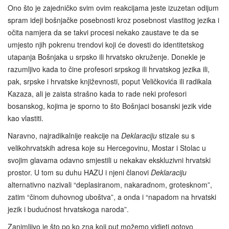
Ono što je zajedničko svim ovim reakcijama jeste izuzetan odijum
spram ideji bošnjačke posebnosti kroz posebnost vlastitog jezika i
očita namjera da se takvi procesi nekako zaustave te da se
umjesto njih pokrenu trendovi koji će dovesti do identitetskog
utapanja Bošnjaka u srpsko ili hrvatsko okruženje. Donekle je
razumljivo kada to čine profesori srpskog ili hrvatskog jezika ili,
pak, srpske i hrvatske književnosti, poput Veličkovića ili radikala
Kazaza, ali je zaista strašno kada to rade neki profesori
bosanskog, kojima je sporno to što Bošnjaci bosanski jezik vide
kao vlastiti.
Naravno, najradikalnije reakcije na
Deklaraciju
stizale su s
velikohrvatskih adresa koje su Hercegovinu, Mostar i Stolac u
svojim glavama odavno smjestili u nekakav ekskluzivni hrvatski
prostor. U tom su duhu HAZU i njeni članovi
Deklaraciju
alternativno nazivali “deplasiranom, nakaradnom, grotesknom”,
zatim “činom duhovnog uboštva”, a onda i “napadom na hrvatski
jezik i budućnost hrvatskoga naroda”.
Zanimljivo je što po ko zna koji put možemo vidjeti gotovo