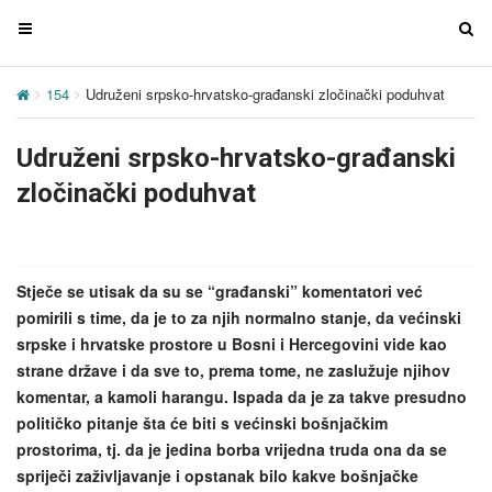
T
T
o
o
g
g
154
Udruženi srpsko-hrvatsko-građanski zločinački poduhvat
g
g
l
l
Udruženi srpsko-hrvatsko-građanski
e
e
n
n
zločinački poduhvat
a
a
v
v
i
i
g
g
Stječe se utisak da su se “građanski” komentatori već
a
a
pomirili s time, da je to za njih normalno stanje, da većinski
t
t
srpske i hrvatske prostore u Bosni i Hercegovini vide kao
i
i
strane države i da sve to, prema tome, ne zaslužuje njihov
o
o
komentar, a kamoli harangu. Ispada da je za takve presudno
n
n
političko pitanje šta će biti s većinski bošnjačkim
prostorima, tj. da je jedina borba vrijedna truda ona da se
spriječi zaživljavanje i opstanak bilo kakve bošnjačke