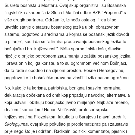
Susretu bosnista u Mostaru. Ovaj skup organizirali su Bosanska
lingvistička akademija iz Stoca i Matični odbor BZK “Preporod” s
više drugih partnera. Održan je, između ostalog, i “da bi se
utvrdilo stanje o statusu bosanskog jezika u bh. obrazovnom
sistemu, pogotovo u sredinama u kojima se bosanski jezik dovodi
u pitanje”, kao i da se “afirmira proučavanje bosanskog jezika te
bošnjačke i bh. književnosti”. Ništa sporno i ništa loše, štaviše,
riječ je o prijeko potrebnom zauzimanju u zaštitu bosanskog jezika
i prava onih koji ga koriste, a to su ogromnom većinom Bošnjaci,
da to rade slobodno i na cijelom prostoru Bosne i Hercegovine,
pogotovo jer je bošnjačko prava na vlastiti jezik opasno ugroženo.
No, kako je ta korisna, patriotska, benigna i sasvim normalna
deklaracija dočekana od onih koji pripadaju navodnoj alternativi, a
koja ustvari i oblikuju bošnjačko javno mnijenje? Najblaže rečeno,
drvljem i kamenjem! Nenad Veličković, profesor srpske
književnosti na Filozofskom fakultetu u Sarajevu i glavni urednik
Školegijuma
, ovaj skup pokušao je problematizirati pa i zaustaviti
prije nego što je i održan. Radikalni politički komentator, pjesnik i