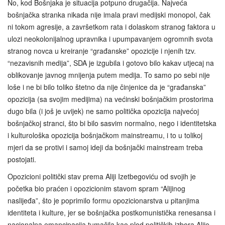
No, kod Bošnjaka je situacija potpuno drugačija. Najveća
bošnjačka stranka nikada nije imala pravi medijski monopol, čak
ni tokom agresije, a završetkom rata i dolaskom stranog faktora u
ulozi neokolonijalnog upravnika i upumpavanjem ogromnih svota
stranog novca u kreiranje “građanske” opozicije i njenih tzv.
“nezavisnih medija”, SDA je izgubila i gotovo bilo kakav utjecaj na
oblikovanje javnog mnijenja putem medija. To samo po sebi nije
loše i ne bi bilo toliko štetno da nije činjenice da je “građanska”
opozicija (sa svojim medijima) na većinski bošnjačkim prostorima
dugo bila (i još je uvijek) ne samo politička opozicija najvećoj
bošnjačkoj stranci, što bi bilo sasvim normalno, nego i identitetska
i kulturološka opozicija bošnjačkom mainstreamu, i to u tolikoj
mjeri da se protivi i samoj ideji da bošnjački mainstream treba
postojati.
Opozicioni politički stav prema Aliji Izetbegoviću od svojih je
početka bio praćen i opozicionim stavom spram “Alijinog
naslijeđa”, što je poprimilo formu opozicionarstva u pitanjima
identiteta i kulture, jer se bošnjačka postkomunistička renesansa i
nacionalna emancipacija tumačila kao plod političkih izbora Alije