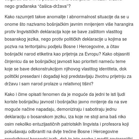
nego građanska “čašica-država”?
Kako razumjeti takve anomalije i abnormalnost situacije da se u
onome što nazivamo bošnjačkim javnim mnijenjem više harangira
protiv lingvističkih deklaracija koje se bave zaštitom vlastitog
bosanskog jezika, nego protiv političkih deklaracije u kojima se
poziva na teritorijalnu podjelu Bosne i Hercegovine, a čitav
bošnjački narod etiketira kao prijetnja za Evropu? Kako objasniti
činjenicu da se bošnjačkoj javnosti kao prioriteti nameću teme
koje se bave dekonstrukcijom njihovog vlastitog identiteta, dok
politički presedani i događaji koji predstavljaju životnu prijetnju za
državu i sam narod prolaze u relativnoj tišini?
Kako i čime opisati fenomen da je moguće da jedni te isti ljudi
koriste bošnjačku javnost i bošnjačko javno mnijenje da na sve
moguće načine napadaju, demoniziraju i sabotiraju jednu
deklaraciju o bosanskom jeziku, iza koje ne stoji ama baš niko
osim nekoliko entuzijastičnih patriotskih lingvista i profesora koji
pokušavaju odbraniti na dvije trećine Bosne i Hercegovine
proskribirani bosanski jezik, dok te iste osobe i mediji zavjerenički