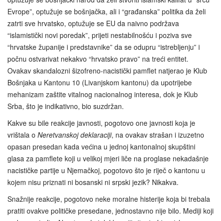
Evrope”, optužuje se bošnjačka, ali i “građanska” politika da želi
zatrti sve hrvatsko, optužuje se EU da naivno podržava
“islamistički novi poredak”, prijeti nestabilnošću i poziva sve
“hrvatske županije i predstavnike” da se odupru “istrebljenju” i
počnu ostvarivat nekakvo “hrvatsko pravo” na treći entitet.
Ovakav skandalozni šizofreno-nacistički pamflet natjerao je Klub
Bošnjaka u Kantonu 10 (Livanjskom kantonu) da upotrijebe
mehanizam zaštite vitalnog nacionalnog interesa, dok je Klub
Srba, što je indikativno, bio suzdržan.
Kakve su bile reakcije javnosti, pogotovo one javnosti koja je
vrištala o
Neretvanskoj deklaraciji
, na ovakav strašan i izuzetno
opasan presedan kada većina u jednoj kantonalnoj skupštini
glasa za pamflete koji u velikoj mjeri liče na proglase nekadašnje
nacističke partije u Njemačkoj, pogotovo što je riječ o kantonu u
kojem nisu priznati ni bosanski ni srpski jezik? Nikakva.
Snažnije reakcije, pogotovo neke moralne histerije koja bi trebala
pratiti ovakve političke presedane, jednostavno nije bilo. Mediji koji