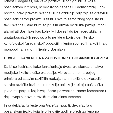
ličnost ili događaji, ma kako pozitivni ili benigni bili, a koji su u
bošnjačkom interesu, nemilosrdno napadaju i demoniziraju, dok,
recimo, pravi pravcati skandali ili najozbiljnije prijetnje za državu ili
bošnjački narod prolaze u tišini. I sve to samo zbog toga što bi
takvi skandali, ako bi im se pružila dužna medijska pažnja, mogli
alarmirati Bošnjake kao kolektiv i dovesti do još jačeg zbijanja
unutarbošnjačkih redova, a to ne ide u korist identitetsko-
kulturološkoj “građanskoj” opoziciji i njenim sponzorima koji imaju
monopol na javno mnijenje u Bošnjaka.
DRVLJE I KAMENJE NA ZAGOVORNIKE BOSANSKOG JEZIKA
Da bi se ilustriralo kako funkcioniraju dvostruki standardi takve
medijske i kulturološke okupacije, vjerovatno nema boljeg
primjera od sasvim različitih reakcija na tri različite deklaracije
sasvim različite težine, i to reakcije onih koji kreiraju bošnjačko
javno mnijenje ili koji bivaju često pozvani da iznose komentare i
daju svoje sudove o različitim aktuelnim temama.
Prva deklaracija jeste ona
Neretvanska
, tj. deklaracija o
bosanskom jeziku koja je prije dvije godine predstavljena na