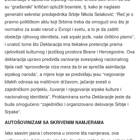
su “građanski” kritičari optužili bosniste, tj. kako je naglasio
generalni sekretar predsjednika Srbije Nikola Selaković: “Reč je o
pravno-političkom aktu koji Srbima treba da omogući ono što je
normalno za svaki narod u Evropi i svetu, a to je da zaštiti
obeležje njihovog identiteta, naš srpski jezik, naše ćirilično pismo”,
i unatoč tome što
Deklaracija
ima itekakve pretenzije prema
cjelovitosti kulturnog i jezičkog prostora Bosne i Hercegovine. Ova
deklaracija upravo predviđa osnivanje svesrpskog nacionalnog
tijela radi “sprovođenje niza mera da bi se sprečila asimilacija
srpskog naroda”, a mjere koje se predviđaju jesu “negovanje
bliskih odnosa sa matičnom državom, jačanje svesti o
zajedničkom porijeklu, čuvanje i njegovanje srpske kulture i
nacionalnog identiteta”. Proklamirana svrha
Deklaracije
jeste da
bude omogućeno “zajedničko i organizovano delovanje Srbije i
Srpske”.
AUTOŠOVINIZAM SA SKRIVENIM NAMJERAMA
Iako sasvim jasna i otvorena u onome šta namjerava, ova