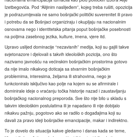
Izetbegovića. Pod “Alijinim naslijeđem”, kojeg treba rušiti, opozicija
je podrazumijevala ne samo bošnjački politički suverenitet ili pravo
i potrebu da se Bošnjaci organiziraju i okupljaju na nacionalnim
osnovama nego i identitetska pitanja poput bošnjačke posebnosti
na poljima zasebnog jezika, kulture, imena, vjere itd.
Upravo uslijed dominacije “nezavisnih” medija, koji su gajili takve
svjetonazore i djelovali s takvih ideoloških pozicija, ono što
nazivamo javnošću na većinskim bošnjačkim prostorima gotovo
da nije imalo nikakvog doticaja sa stvarnim bošnjačkim
problemima, interesima, željama ili strahovima, nego je
funkcioniralo isključivo kao polje na kojem su se afirmirale i
dominirale ideje o vraćanju točka historije nazad i zaustavljanju
bošnjačkog nacionalnog preporoda. Sve što nije bilo u skladu s
takvim ideološkim postulatima ili je napadano ili nije dobijalo
nikakvu pažnju, pogotovo ako se radilo o događajima koji su
davali za pravo ideji bošnjačke emancipacije, makar i indirektno.
To je dovelo do situacija kakve gledamo i danas kada se teme,