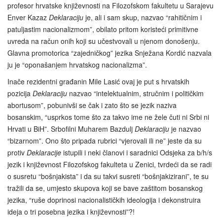
profesor hrvatske književnosti na Filozofskom fakultetu u Sarajevu
Enver Kazaz
Deklaraciju
je, ali i sam skup, nazvao “rahitičnim i
patuljastim nacionalizmom”, obilato pritom koristeći primitivne
uvreda na račun onih koji su učestvovali u njenom donošenju.
Glavna promotorica “zajedničkog” jezika Snježana Kordić nazvala
ju je “oponašanjem hrvatskog nacionalizma”.
Inače rezidentni građanin Mile Lasić ovaj je put s hrvatskih
pozicija
Deklaraciju
nazvao “intelektualnim, stručnim i političkim
abortusom”, pobunivši se čak i zato što se jezik naziva
bosanskim, “usprkos tome što za takvo ime ne žele čuti ni Srbi ni
Hrvati u BiH”. Srbofilni Muharem Bazdulj
Deklaraciju
je nazvao
“bizarnom”. Ono što pripada rubrici “vjerovali ili ne” jeste da su
protiv
Deklaracije
istupili i neki članovi i saradnici Odsjeka za b/h/s
jezik i književnost Filozofskog fakulteta u Zenici, tvrdeći da se radi
o susretu “bošnjakista” i da su takvi susreti “bošnjakizirani”, te su
tražili da se, umjesto skupova koji se bave zaštitom bosanskog
jezika, “ruše doprinosi nacionalističkih ideologija i dekonstruira
ideja o tri posebna jezika i književnosti”?!