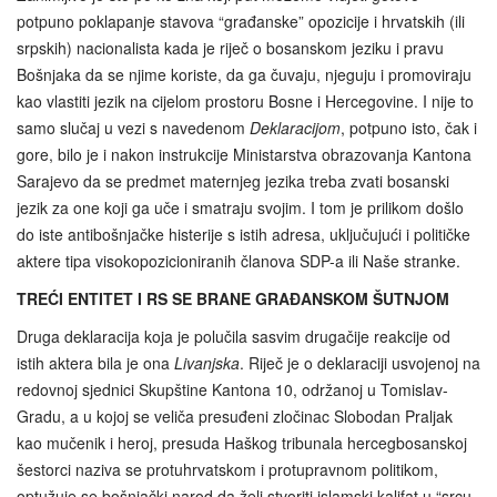
potpuno poklapanje stavova “građanske” opozicije i hrvatskih (ili
srpskih) nacionalista kada je riječ o bosanskom jeziku i pravu
Bošnjaka da se njime koriste, da ga čuvaju, njeguju i promoviraju
kao vlastiti jezik na cijelom prostoru Bosne i Hercegovine. I nije to
samo slučaj u vezi s navedenom
Deklaracijom
, potpuno isto, čak i
gore, bilo je i nakon instrukcije Ministarstva obrazovanja Kantona
Sarajevo da se predmet maternjeg jezika treba zvati bosanski
jezik za one koji ga uče i smatraju svojim. I tom je prilikom došlo
do iste antibošnjačke histerije s istih adresa, uključujući i političke
aktere tipa visokopozicioniranih članova SDP-a ili Naše stranke.
TREĆI ENTITET I RS SE BRANE GRAĐANSKOM ŠUTNJOM
Druga deklaracija koja je polučila sasvim drugačije reakcije od
istih aktera bila je ona
Livanjska
. Riječ je o deklaraciji usvojenoj na
redovnoj sjednici Skupštine Kantona 10, održanoj u Tomislav-
Gradu, a u kojoj se veliča presuđeni zločinac Slobodan Praljak
kao mučenik i heroj, presuda Haškog tribunala hercegbosanskoj
šestorci naziva se protuhrvatskom i protupravnom politikom,
optužuje se bošnjački narod da želi stvoriti islamski kalifat u “srcu