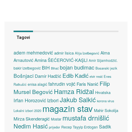
Tagovi
adem mehmedović
Alma
admir lisica
Alija Izetbegović
Amina ŠEĆEROVIĆ-KAŞLI
Arnautović
Amir Sijamhodžić.
bojan budimac
BiH
bakir izetbegović
Bosanski jezik
Bihać
Edib Kadić
Bošnjaci
Damir Hadžić
elvir resić
Enes
Filip
fahrudin vojić
Faris Nanić
enisa alagić
Ratkušić
Hamza Ridžal
Mursel Begović
Hrvatska
Jakub Salkić
Irfan Horozović
Izbori
korona virus
magazin stav
Mahir Sokolija
Lokalni izbori 2020
mustafa drnišlić
Mirza Skenderagić
Mostar
Nedim Hasić
Sadik
Recep Tayyip Erdogan
prijedor