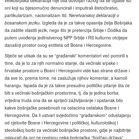
velikosrpska deklaracija nije bila dovoljan razlog da se oglase isti
oni koji su bjesomučno denuncirali i imputirali štetočinstvo,
partikularizam, nacionalizam itd.
Neretvanskoj deklaraciji o
bosanskom jeziku
. Izgleda da je za takve opasnija želja Bošnjaka
da zaštite vlastiti jezik, nego što je pretenzija Srbije i Dodika da
putem uvođenja jedinstvenog NPP Srbije i RS kulturno otcijepe
današnji prostor ovog entiteta od Bosne i Hercegovine.
Stječe se utisak da su se “građanski” komentatori već pomirili s
time, da je to za njih normalno stanje, da većinski srpske i
hrvatske prostore u Bosni i Hercegovini vide kao strane države i
da sve to, prema tome, ne zaslužuje njihov komentar, a kamoli
harangu. Ispada da je za takve presudno političko pitanje šta će
biti s većinski bošnjačkim prostorima, tj. da je jedina borba
vrijedna truda ona da se spriječi zaživljavanje i opstanak bilo
kakve bošnjačke posebnosti na ostacima ostataka Bosne i
Hercegovine. Da li ustvari svjedočimo “građanskom” odustajanju
od cjelovite Bosne i Hercegovine i političkoj, kulturološkoj i
ideološkoj borbi za većinski bošnjačke prostore, gdje je najbitnije
osigurati da oni ne postanu neka bošnjačka “findžan-država”