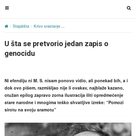
T
T
o
o
g
g
Stajališta
Krivo srastanje
U šta se pretvorio jedan zapis o genocid
g
g
l
l
U šta se pretvorio jedan zapis o
e
e
n
n
genocidu
a
a
v
v
i
i
g
g
Ni efendiju ni M. S. nisam ponovo vidio, ali ponekad bih, a i
a
a
dok ovo pišem, razmišljao nije li ovakav, najblaže kazano,
t
t
otužan epilog zapravo zorna ilustracija iliti opredmećenje
i
i
stare narodne i mnogima teško shvatljive izreke: “Pomozi
o
o
sirotu na svoju sramotu”
n
n