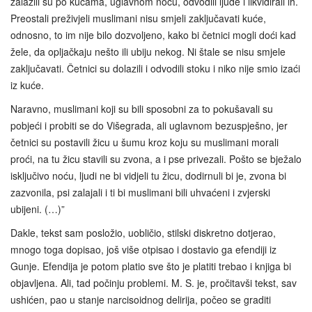
zalazili su po kućama, uglavnom noću, odvodili ljude i likvidirali ih.
Preostali preživjeli muslimani nisu smjeli zaključavati kuće,
odnosno, to im nije bilo dozvoljeno, kako bi četnici mogli doći kad
žele, da opljačkaju nešto ili ubiju nekog. Ni štale se nisu smjele
zaključavati. Četnici su dolazili i odvodili stoku i niko nije smio izaći
iz kuće.
Naravno, muslimani koji su bili sposobni za to pokušavali su
pobjeći i probiti se do Višegrada, ali uglavnom bezuspješno, jer
četnici su postavili žicu u šumu kroz koju su muslimani morali
proći, na tu žicu stavili su zvona, a i pse privezali. Pošto se bježalo
isključivo noću, ljudi ne bi vidjeli tu žicu, dodirnuli bi je, zvona bi
zazvonila, psi zalajali i ti bi muslimani bili uhvaćeni i zvjerski
ubijeni. (…)”
Dakle, tekst sam posložio, uobličio, stilski diskretno dotjerao,
mnogo toga dopisao, još više otpisao i dostavio ga efendiji iz
Gunje. Efendija je potom platio sve što je platiti trebao i knjiga bi
objavljena. Ali, tad počinju problemi. M. S. je, pročitavši tekst, sav
ushićen, pao u stanje narcisoidnog delirija, počeo se graditi