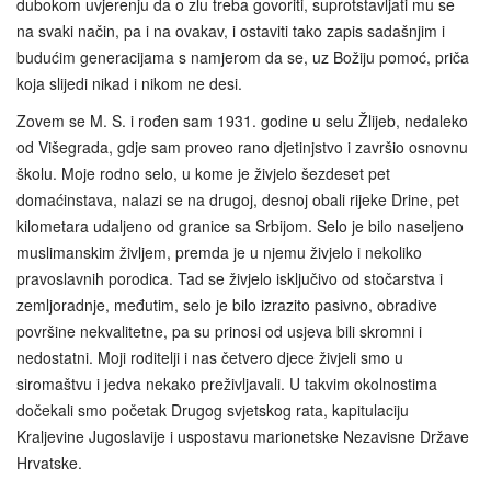
dubokom uvjerenju da o zlu treba govoriti, suprotstavljati mu se
na svaki način, pa i na ovakav, i ostaviti tako zapis sadašnjim i
budućim generacijama s namjerom da se, uz Božiju pomoć, priča
koja slijedi nikad i nikom ne desi.
Zovem se M. S. i rođen sam 1931. godine u selu Žlijeb, nedaleko
od Višegrada, gdje sam proveo rano djetinjstvo i završio osnovnu
školu. Moje rodno selo, u kome je živjelo šezdeset pet
domaćinstava, nalazi se na drugoj, desnoj obali rijeke Drine, pet
kilometara udaljeno od granice sa Srbijom. Selo je bilo naseljeno
muslimanskim življem, premda je u njemu živjelo i nekoliko
pravoslavnih porodica. Tad se živjelo isključivo od stočarstva i
zemljoradnje, međutim, selo je bilo izrazito pasivno, obradive
površine nekvalitetne, pa su prinosi od usjeva bili skromni i
nedostatni. Moji roditelji i nas četvero djece živjeli smo u
siromaštvu i jedva nekako preživljavali. U takvim okolnostima
dočekali smo početak Drugog svjetskog rata, kapitulaciju
Kraljevine Jugoslavije i uspostavu marionetske Nezavisne Države
Hrvatske.