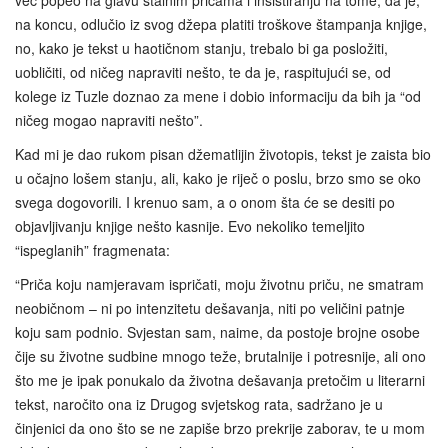
već popeo na glavu stalnim pričama i insistiranju na tome, da je,
na koncu, odlučio iz svog džepa platiti troškove štampanja knjige,
no, kako je tekst u haotičnom stanju, trebalo bi ga posložiti,
uobličiti, od ničeg napraviti nešto, te da je, raspitujući se, od
kolege iz Tuzle doznao za mene i dobio informaciju da bih ja “od
ničeg mogao napraviti nešto”.
Kad mi je dao rukom pisan džematlijin životopis, tekst je zaista bio
u očajno lošem stanju, ali, kako je riječ o poslu, brzo smo se oko
svega dogovorili. I krenuo sam, a o onom šta će se desiti po
objavljivanju knjige nešto kasnije. Evo nekoliko temeljito
“ispeglanih” fragmenata:
“Priča koju namjeravam ispričati, moju životnu priču, ne smatram
neobičnom – ni po intenzitetu dešavanja, niti po veličini patnje
koju sam podnio. Svjestan sam, naime, da postoje brojne osobe
čije su životne sudbine mnogo teže, brutalnije i potresnije, ali ono
što me je ipak ponukalo da životna dešavanja pretočim u literarni
tekst, naročito ona iz Drugog svjetskog rata, sadržano je u
činjenici da ono što se ne zapiše brzo prekrije zaborav, te u mom