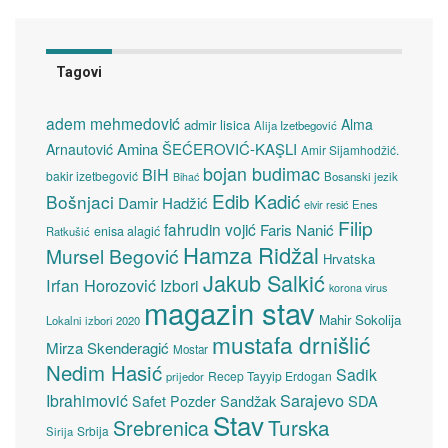
Tagovi
adem mehmedović
Alma
admir lisica
Alija Izetbegović
Amina ŠEĆEROVIĆ-KAŞLI
Arnautović
Amir Sijamhodžić.
bojan budimac
BiH
bakir izetbegović
Bosanski jezik
Bihać
Edib Kadić
Bošnjaci
Damir Hadžić
elvir resić
Enes
Filip
fahrudin vojić
Faris Nanić
enisa alagić
Ratkušić
Hamza Ridžal
Mursel Begović
Hrvatska
Jakub Salkić
Irfan Horozović
Izbori
korona virus
magazin stav
Mahir Sokolija
Lokalni izbori 2020
mustafa drnišlić
Mirza Skenderagić
Mostar
Nedim Hasić
Sadik
Recep Tayyip Erdogan
prijedor
Sarajevo
Ibrahimović
Sandžak
SDA
Safet Pozder
Stav
Turska
Srebrenica
Srbija
Sirija