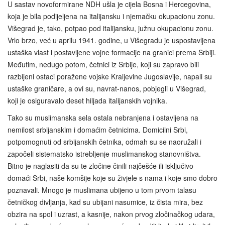
U sastav novoformirane NDH ušla je cijela Bosna i Hercegovina,
koja je bila podijeljena na italijansku i njemačku okupacionu zonu.
Višegrad je, tako, potpao pod italijansku, južnu okupacionu zonu.
Vrlo brzo, već u aprilu 1941. godine, u Višegradu je uspostavljena
ustaška vlast i postavljene vojne formacije na granici prema Srbiji.
Međutim, nedugo potom, četnici iz Srbije, koji su zapravo bili
razbijeni ostaci poražene vojske Kraljevine Jugoslavije, napali su
ustaške graničare, a ovi su, navrat-nanos, pobjegli u Višegrad,
koji je osiguravalo deset hiljada italijanskih vojnika.
Tako su muslimanska sela ostala nebranjena i ostavljena na
nemilost srbijanskim i domaćim četnicima. Domicilni Srbi,
potpomognuti od srbijanskih četnika, odmah su se naoružali i
započeli sistematsko istrebljenje muslimanskog stanovništva.
Bitno je naglasiti da su te zločine činili najčešće ili isključivo
domaći Srbi, naše komšije koje su živjele s nama i koje smo dobro
poznavali. Mnogo je muslimana ubijeno u tom prvom talasu
četničkog divljanja, kad su ubijani nasumice, iz čista mira, bez
obzira na spol i uzrast, a kasnije, nakon prvog zločinačkog udara,