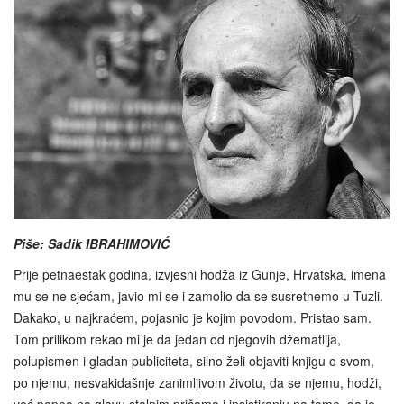
Piše: Sadik IBRAHIMOVIĆ
Prije petnaestak godina, izvjesni hodža iz Gunje, Hrvatska, imena
mu se ne sjećam, javio mi se i zamolio da se susretnemo u Tuzli.
Dakako, u najkraćem, pojasnio je kojim povodom. Pristao sam.
Tom prilikom rekao mi je da jedan od njegovih džematlija,
polupismen i gladan publiciteta, silno želi objaviti knjigu o svom,
po njemu, nesvakidašnje zanimljivom životu, da se njemu, hodži,