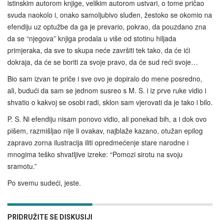
istinskim autorom knjige, velikim autorom ustvari, o tome pričao
svuda naokolo i, onako samoljubivo sluđen, žestoko se okomio na
efendiju uz optužbe da ga je prevario, pokrao, da pouzdano zna
da se “njegova” knjiga prodala u više od stotinu hiljada
primjeraka, da sve to skupa neće završiti tek tako, da će ići
dokraja, da će se boriti za svoje pravo, da će sud reći svoje…
Bio sam izvan te priče i sve ovo je dopiralo do mene posredno,
ali, budući da sam se jednom susreo s M. S. i iz prve ruke vidio i
shvatio o kakvoj se osobi radi, sklon sam vjerovati da je tako i bilo.
P. S. Ni efendiju nisam ponovo vidio, ali ponekad bih, a i dok ovo
pišem, razmišljao nije li ovakav, najblaže kazano, otužan epilog
zapravo zorna ilustracija iliti opredmećenje stare narodne i
mnogima teško shvatljive izreke: “Pomozi sirotu na svoju
sramotu.”
Po svemu sudeći, jeste.
PRIDRUŽITE SE DISKUSIJI