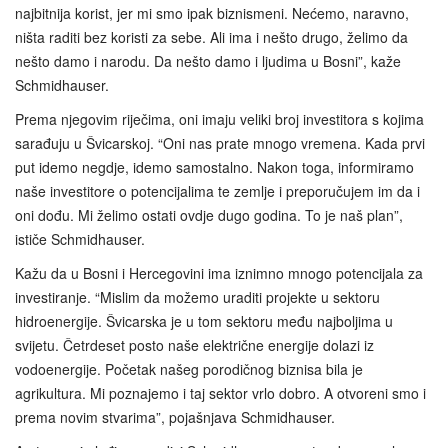
najbitnija korist, jer mi smo ipak biznismeni. Nećemo, naravno,
ništa raditi bez koristi za sebe. Ali ima i nešto drugo, želimo da
nešto damo i narodu. Da nešto damo i ljudima u Bosni”, kaže
Schmidhauser.
Prema njegovim riječima, oni imaju veliki broj investitora s kojima
sarađuju u Švicarskoj. “Oni nas prate mnogo vremena. Kada prvi
put idemo negdje, idemo samostalno. Nakon toga, informiramo
naše investitore o potencijalima te zemlje i preporučujem im da i
oni dođu. Mi želimo ostati ovdje dugo godina. To je naš plan”,
ističe Schmidhauser.
Kažu da u Bosni i Hercegovini ima iznimno mnogo potencijala za
investiranje. “Mislim da možemo uraditi projekte u sektoru
hidroenergije. Švicarska je u tom sektoru među najboljima u
svijetu. Četrdeset posto naše električne energije dolazi iz
vodoenergije. Početak našeg porodičnog biznisa bila je
agrikultura. Mi poznajemo i taj sektor vrlo dobro. A otvoreni smo i
prema novim stvarima”, pojašnjava Schmidhauser.