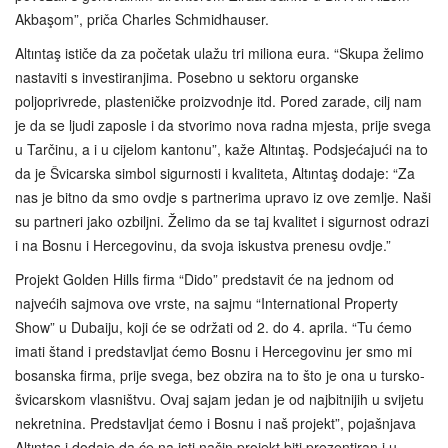
Akbaşom”, priča Charles Schmidhauser.
Altıntaş ističe da za početak ulažu tri miliona eura. “Skupa želimo
nastaviti s investiranjima. Posebno u sektoru organske
poljoprivrede, plasteničke proizvodnje itd. Pored zarade, cilj nam
je da se ljudi zaposle i da stvorimo nova radna mjesta, prije svega
u Tarčinu, a i u cijelom kantonu”, kaže Altıntaş. Podsjećajući na to
da je Švicarska simbol sigurnosti i kvaliteta, Altıntaş dodaje: “Za
nas je bitno da smo ovdje s partnerima upravo iz ove zemlje. Naši
su partneri jako ozbiljni. Želimo da se taj kvalitet i sigurnost odrazi
i na Bosnu i Hercegovinu, da svoja iskustva prenesu ovdje.”
Projekt Golden Hills firma “Dido” predstavit će na jednom od
najvećih sajmova ove vrste, na sajmu “International Property
Show” u Dubaiju, koji će se održati od 2. do 4. aprila. “Tu ćemo
imati štand i predstavljat ćemo Bosnu i Hercegovinu jer smo mi
bosanska firma, prije svega, bez obzira na to što je ona u tursko-
švicarskom vlasništvu. Ovaj sajam jedan je od najbitnijih u svijetu
nekretnina. Predstavljat ćemo i Bosnu i naš projekt”, pojašnjava
Altıntaş i dodaje da će na isti način projekt biti prezentiran i u