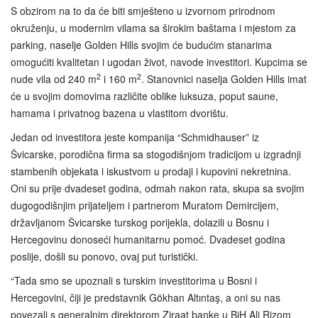
S obzirom na to da će biti smješteno u izvornom prirodnom
okruženju, u modernim vilama sa širokim baštama i mjestom za
parking, naselje Golden Hills svojim će budućim stanarima
omogućiti kvalitetan i ugodan život, navode investitori. Kupcima se
2
2
nude vila od 240 m
i 160 m
. Stanovnici naselja Golden Hills imat
će u svojim domovima različite oblike luksuza, poput saune,
hamama i privatnog bazena u vlastitom dvorištu.
Jedan od investitora jeste kompanija “Schmidhauser” iz
Švicarske, porodična firma sa stogodišnjom tradicijom u izgradnji
stambenih objekata i iskustvom u prodaji i kupovini nekretnina.
Oni su prije dvadeset godina, odmah nakon rata, skupa sa svojim
dugogodišnjim prijateljem i partnerom Muratom Demircijem,
državljanom Švicarske turskog porijekla, dolazili u Bosnu i
Hercegovinu donoseći humanitarnu pomoć. Dvadeset godina
poslije, došli su ponovo, ovaj put turistički.
“Tada smo se upoznali s turskim investitorima u Bosni i
Hercegovini, čiji je predstavnik Gökhan Altıntaş, a oni su nas
povezali s generalnim direktorom Ziraat banke u BiH Ali Rizom