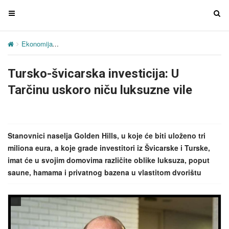
T
T
o
o
g
g
Ekonomija
Tursko-švicarska investicija: U Tarčinu uskoro niču luksu
g
g
l
l
Tursko-švicarska investicija: U
e
e
n
n
Tarčinu uskoro niču luksuzne vile
a
a
v
v
i
i
g
g
Stanovnici naselja Golden Hills, u koje će biti uloženo tri
a
a
miliona eura, a koje grade investitori iz Švicarske i Turske,
t
t
imat će u svojim domovima različite oblike luksuza, poput
i
i
saune, hamama i privatnog bazena u vlastitom dvorištu
o
o
n
n