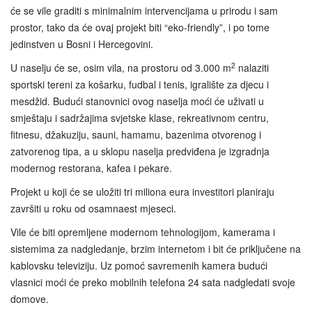
će se vile graditi s minimalnim intervencijama u prirodu i sam
prostor, tako da će ovaj projekt biti “eko‑friendly”, i po tome
jedinstven u Bosni i Hercegovini.
2
U naselju će se, osim vila, na prostoru od 3.000 m
nalaziti
sportski tereni za košarku, fudbal i tenis, igralište za djecu i
mesdžid. Budući stanovnici ovog naselja moći će uživati u
smještaju i sadržajima svjetske klase, rekreativnom centru,
fitnesu, džakuziju, sauni, hamamu, bazenima otvorenog i
zatvorenog tipa, a u sklopu naselja predviđena je izgradnja
modernog restorana, kafea i pekare.
Projekt u koji će se uložiti tri miliona eura investitori planiraju
završiti u roku od osamnaest mjeseci.
Vile će biti opremljene modernom tehnologijom, kamerama i
sistemima za nadgledanje, brzim internetom i bit će priključene na
kablovsku televiziju. Uz pomoć savremenih kamera budući
vlasnici moći će preko mobilnih telefona 24 sata nadgledati svoje
domove.