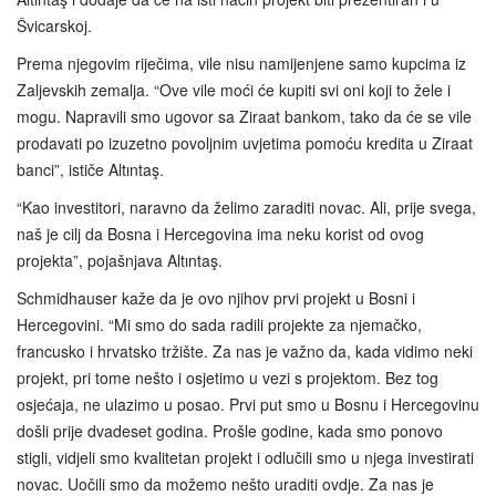
Švicarskoj.
Prema njegovim riječima, vile nisu namijenjene samo kupcima iz
Zaljevskih zemalja. “Ove vile moći će kupiti svi oni koji to žele i
mogu. Napravili smo ugovor sa Ziraat bankom, tako da će se vile
prodavati po izuzetno povoljnim uvjetima pomoću kredita u Ziraat
banci”, ističe Altıntaş.
“Kao investitori, naravno da želimo zaraditi novac. Ali, prije svega,
naš je cilj da Bosna i Hercegovina ima neku korist od ovog
projekta”, pojašnjava Altıntaş.
Schmidhauser kaže da je ovo njihov prvi projekt u Bosni i
Hercegovini. “Mi smo do sada radili projekte za njemačko,
francusko i hrvatsko tržište. Za nas je važno da, kada vidimo neki
projekt, pri tome nešto i osjetimo u vezi s projektom. Bez tog
osjećaja, ne ulazimo u posao. Prvi put smo u Bosnu i Hercegovinu
došli prije dvadeset godina. Prošle godine, kada smo ponovo
stigli, vidjeli smo kvalitetan projekt i odlučili smo u njega investirati
novac. Uočili smo da možemo nešto uraditi ovdje. Za nas je