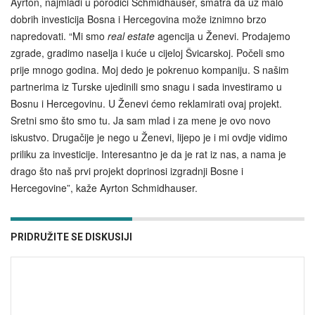
Ayrton, najmlađi u porodici Schmidhauser, smatra da uz malo
dobrih investicija Bosna i Hercegovina može iznimno brzo
napredovati. “Mi smo
real estate
agencija u Ženevi. Prodajemo
zgrade, gradimo naselja i kuće u cijeloj Švicarskoj. Počeli smo
prije mnogo godina. Moj dedo je pokrenuo kompaniju. S našim
partnerima iz Turske ujedinili smo snagu i sada investiramo u
Bosnu i Hercegovinu. U Ženevi ćemo reklamirati ovaj projekt.
Sretni smo što smo tu. Ja sam mlad i za mene je ovo novo
iskustvo. Drugačije je nego u Ženevi, lijepo je i mi ovdje vidimo
priliku za investicije. Interesantno je da je rat iz nas, a nama je
drago što naš prvi projekt doprinosi izgradnji Bosne i
Hercegovine”, kaže Ayrton Schmidhauser.
PRIDRUŽITE SE DISKUSIJI