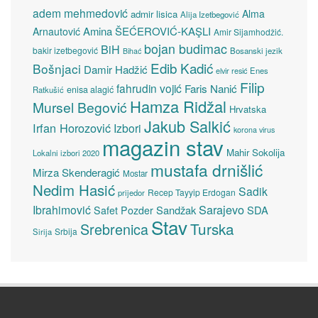
adem mehmedović
Alma
admir lisica
Alija Izetbegović
Amina ŠEĆEROVIĆ-KAŞLI
Arnautović
Amir Sijamhodžić.
bojan budimac
BiH
bakir izetbegović
Bosanski jezik
Bihać
Edib Kadić
Bošnjaci
Damir Hadžić
elvir resić
Enes
Filip
fahrudin vojić
Faris Nanić
enisa alagić
Ratkušić
Hamza Ridžal
Mursel Begović
Hrvatska
Jakub Salkić
Irfan Horozović
Izbori
korona virus
magazin stav
Mahir Sokolija
Lokalni izbori 2020
mustafa drnišlić
Mirza Skenderagić
Mostar
Nedim Hasić
Sadik
Recep Tayyip Erdogan
prijedor
Sarajevo
Ibrahimović
Sandžak
SDA
Safet Pozder
Stav
Turska
Srebrenica
Srbija
Sirija