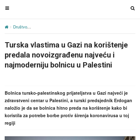
T
T
o
o
g
g
Društvo
Turska vlastima u Gazi na korištenje predala novoizgrađenu 
g
g
l
l
Turska vlastima u Gazi na korištenje
e
e
n
n
predala novoizgrađenu najveću i
a
a
najmoderniju bolnicu u Palestini
v
v
i
i
g
g
a
a
Bolnica tursko-palestinskog prijateljstva u Gazi najveći je
t
t
zdravstveni centar u Palestini, a turski predsjednik Erdogan
i
i
naložio je da se bolnica hitno preda na korištenje kako bi
o
o
koristila za potrebe borbe protiv širenja koronavirusa u toj
n
n
regiji