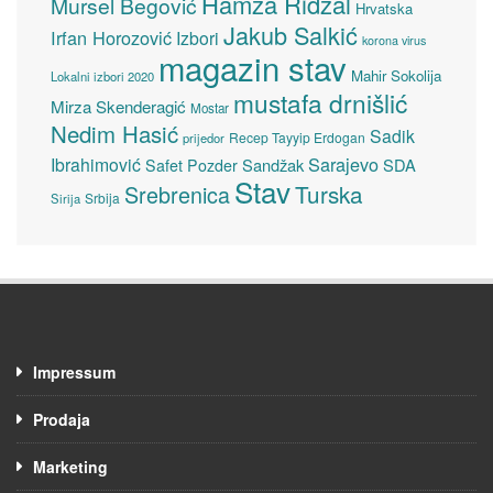
Hamza Ridžal
Mursel Begović
Hrvatska
Jakub Salkić
Irfan Horozović
Izbori
korona virus
magazin stav
Mahir Sokolija
Lokalni izbori 2020
mustafa drnišlić
Mirza Skenderagić
Mostar
Nedim Hasić
Sadik
Recep Tayyip Erdogan
prijedor
Sarajevo
Ibrahimović
Sandžak
SDA
Safet Pozder
Stav
Turska
Srebrenica
Srbija
Sirija
Impressum
Prodaja
Marketing