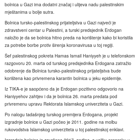
bolnica u Gazi ima dodatni značaj i ulijeva nadu palestinskim
mještanima u bolje sutra.
Bolnica tursko-palestinskog prijateljstva u Gazi najveći je
zdravstveni centar u Palestini, a turski predsjednik Erdogan
naložio je da se bolnica hitno preda na korištenje kako bi koristila
za potrebe borbe protiv širenja koronavirusa u toj regiji.
Šef palestinskog pokreta Hamas Ismail Haniyyeh je u telefonskom
razgovoru 20. marta od turskog predsjednika Erdogana zatražio
odobrenje da Bolnica tursko-palestinskog prijateljstva bude
korištena kao privremena karantin bolnica u jeku epidemije.
Iz TIKA-e je saopćeno da je Erdogan pozitivno odgovorio na
Haniyyehov zahtjev i da je bolnica 26. marta predata pod
privremenu upravu Rektorata Islamskog univerziteta u Gazi.
Po nalogu tadašnjeg turskog premijera Erdogana, projekt
izgradnje bolnice u Gazi počeo je 2011. godine na molbu
rukovodstva Islamskog univerziteta u toj palestinskoj enklavi.