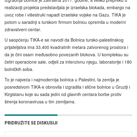
Izgradnja bolnice je završena 2017. godine, a veliku prepreku u
realizaciji projekta predstavljala je izraelska blokada, embargo na
uvoz robe i višestruki napadi izraelske vojske na Gazu. TIKA je
potom u saradnji s turskom firmom bolnicu opremila u moderni
zdravstveni centar.
U saopćenju TIKA-e se navodi da Bolnica tursko-palestinskog
prijateljstva ima 33.400 kvadratnih metara zatvorenog prostora i
da je čini osam međusobno povezanih blokova. U kompleksu su
četiri operacione sale, odjeli za intenzivnu njegu, laboratorije i 180
bolničkih soba.
To je najveća i najmodernija bolnica u Palestini, ta zemlja je
posredstvom TIKA-e obnovila i izgradila i slične bolnice u Gruziji i
Kirgistanu koje su sada jedni od glavnih centara borbe protiv
širenja koronavirusa u tim zemljama.
PRIDRUŽITE SE DISKUSIJI