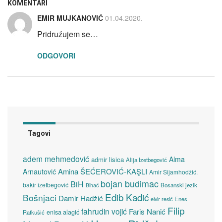
KOMENTARI
EMIR MUJKANOVIĆ
01.04.2020.
Pridruźujem se…
ODGOVORI
Tagovi
adem mehmedović
Alma
admir lisica
Alija Izetbegović
Amina ŠEĆEROVIĆ-KAŞLI
Arnautović
Amir Sijamhodžić.
bojan budimac
BiH
bakir izetbegović
Bosanski jezik
Bihać
Edib Kadić
Bošnjaci
Damir Hadžić
elvir resić
Enes
Filip
fahrudin vojić
Faris Nanić
enisa alagić
Ratkušić