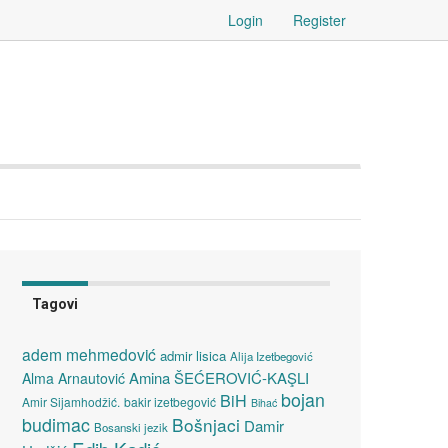
Login
Register
Tagovi
adem mehmedović
admir lisica
Alija Izetbegović
Amina ŠEĆEROVIĆ-KAŞLI
Alma Arnautović
bojan
BiH
Amir Sijamhodžić.
bakir izetbegović
Bihać
budimac
Bošnjaci
Damir
Bosanski jezik