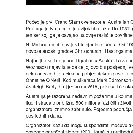
Počeo je prvi Grand Slam ove sezone. Australian O
Podloga je tvrda, ali nije uvijek bilo tako. Do 1987. 
teniser koji ga je osvajao na dvije različite površine
Ni Melbourne nije uvijek bio sjedište turnira. Od 1
novozelandski gradovi Christchurch i Hastings imali
Najbolji reketi na planeti igrat će u Australiji a za 
Wozniacki najavila je da će joj ovo biti posljednji vel
neku od svojih igračica na pobjedničkom postolju od 
Christine O'Neill. Kod muškaraca Mark Edmonson o
Ashleigh Barty, broj jedan na WTA, pokušati će okon
Australija je razorena nedavnim požarima u kojima 
ljudi i stradalo približno 500 miliona različitih život
organizatore iznimno zabrinulo. Pojedina područja
posljednjih dana.
Organizatori kažu da mogu suspendirati mečeve ako k
dosegne određeni stepen (200). Igrači su prethodn