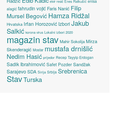
Edib Kadić
Hadžić
enisa
elvir resić
Enes Ratkušić
Filip
fahrudin vojić
Faris Nanić
alagić
Hamza Ridžal
Mursel Begović
Jakub
Irfan Horozović
Izbori
Hrvatska
Salkić
Lokalni izbori 2020
korona virus
magazin stav
Mirza
Mahir Sokolija
mustafa drnišlić
Skenderagić
Mostar
Nedim Hasić
Recep Tayyip Erdogan
prijedor
Sadik Ibrahimović
Sandžak
Safet Pozder
Srebrenica
Sarajevo
SDA
Srbija
Sirija
Stav
Turska