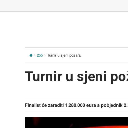
255
Turnir u sjeni požara
Turnir u sjeni p
Finalist će zaraditi 1.280.000 eura a pobjednik 2