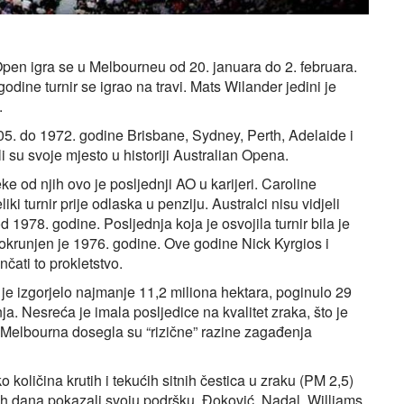
pen igra se u Melbourneu od 20. januara do 2. februara.
godine turnir se igrao na travi. Mats Wilander jedini je
.
905. do 1972. godine Brisbane, Sydney, Perth, Adelaide i
 su svoje mjesto u historiji Australian Opena.
neke od njih ovo je posljednji AO u karijeri. Caroline
iki turnir prije odlaska u penziju. Australci nisu vidjeli
1978. godine. Posljednja koja je osvojila turnir bila je
krunjen je 1976. godine. Ove godine Nick Kyrgios i
čati to prokletstvo.
je izgorjelo najmanje 11,2 miliona hektara, poginulo 29
inja. Nesreća je imala posljedice na kvalitet zraka, što je
 Melbourna dosegla su “rizične” razine zagađenja
oličina krutih i tekućih sitnih čestica u zraku (PM 2,5)
ih dana pokazali svoju podršku. Đoković, Nadal, Williams,