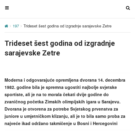
T
T
o
o
g
g
197
Trideset šest godina od izgradnje sarajevske Zetre
g
g
l
l
Trideset šest godina od izgradnje
e
e
n
n
sarajevske Zetre
a
a
v
v
i
i
g
g
Moderna i odgovarajuće opremljena dvorana 14. decembra
a
a
1982. godine bila je spremna ugostiti najbolje svjetske
t
t
sportiste, ali je na to morala čekati dvije godine do
i
i
zvaničnog početka Zimskih olimpijskih igara u Sarajevu.
o
o
Dvorana je otvorena za potrebe Svjetskog prvenstva za
n
n
juniore u umjetničkom klizanju, ali je to bila samo proba za
najveće ikad održano takmičenje u Bosni i Hercegovini