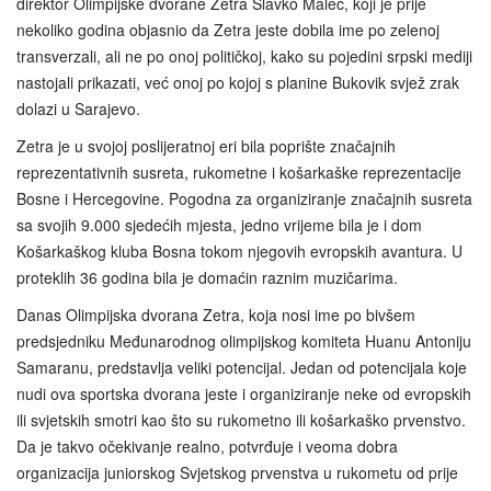
direktor Olimpijske dvorane Zetra Slavko Maleć, koji je prije
nekoliko godina objasnio da Zetra jeste dobila ime po zelenoj
transverzali, ali ne po onoj političkoj, kako su pojedini srpski mediji
nastojali prikazati, već onoj po kojoj s planine Bukovik svjež zrak
dolazi u Sarajevo.
Zetra je u svojoj poslijeratnoj eri bila poprište značajnih
reprezentativnih susreta, rukometne i košarkaške reprezentacije
Bosne i Hercegovine. Pogodna za organiziranje značajnih susreta
sa svojih 9.000 sjedećih mjesta, jedno vrijeme bila je i dom
Košarkaškog kluba Bosna tokom njegovih evropskih avantura. U
proteklih 36 godina bila je domaćin raznim muzičarima.
Danas Olimpijska dvorana Zetra, koja nosi ime po bivšem
predsjedniku Međunarodnog olimpijskog komiteta Huanu Antoniju
Samaranu, predstavlja veliki potencijal. Jedan od potencijala koje
nudi ova sportska dvorana jeste i organiziranje neke od evropskih
ili svjetskih smotri kao što su rukometno ili košarkaško prvenstvo.
Da je takvo očekivanje realno, potvrđuje i veoma dobra
organizacija juniorskog Svjetskog prvenstva u rukometu od prije