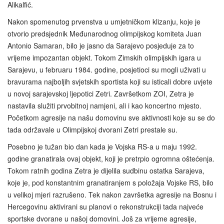
Alikalfić.
Nakon spomenutog prvenstva u umjetničkom klizanju, koje je
otvorio predsjednik Međunarodnog olimpijskog komiteta Juan
Antonio Samaran, bilo je jasno da Sarajevo posjeduje za to
vrijeme impozantan objekt. Tokom Zimskih olimpijskih igara u
Sarajevu, u februaru 1984. godine, posjetioci su mogli uživati u
bravurama najboljih svjetskih sportista koji su isticali dobre uvjete
u novoj sarajevskoj ljepotici Zetri. Završetkom ZOI, Zetra je
nastavila služiti prvobitnoj namjeni, ali i kao koncertno mjesto.
Početkom agresije na našu domovinu sve aktivnosti koje su se do
tada održavale u Olimpijskoj dvorani Zetri prestale su.
Posebno je tužan bio dan kada je Vojska RS‑a u maju 1992.
godine granatirala ovaj objekt, koji je pretrpio ogromna oštećenja.
Tokom ratnih godina Zetra je dijelila sudbinu ostatka Sarajeva,
koje je, pod konstantnim granatiranjem s položaja Vojske RS, bilo
u velikoj mjeri razrušeno. Tek nakon završetka agresije na Bosnu i
Hercegovinu aktivirani su planovi o rekonstrukciji tada najveće
sportske dvorane u našoj domovini. Još za vrijeme agresije,