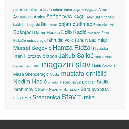
adem mehmedović
Alma
admir lisica
Alija Izetbegović
Amina ŠEĆEROVIĆ-KAŞLI
Arnautović
Amir Sijamhodžić.
bojan budimac
BiH
bakir izetbegović
Bosanski jezik
Bihać
Edib Kadić
Bošnjaci
Damir Hadžić
elvir resić
Enes
Filip
fahrudin vojić
Faris Nanić
enisa alagić
Ratkušić
Hamza Ridžal
Mursel Begović
Hrvatska
Jakub Salkić
Irfan Horozović
Izbori
korona virus
magazin stav
Mahir Sokolija
Lokalni izbori 2020
mustafa drnišlić
Mirza Skenderagić
Mostar
Nedim Hasić
Sadik
Recep Tayyip Erdogan
prijedor
Sarajevo
Ibrahimović
Sandžak
SDA
Safet Pozder
Stav
Turska
Srebrenica
Srbija
Sirija