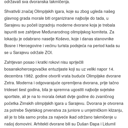
održavati sva dvoranska takmičenja.
Shvativši značaj Olimpijskih igara, koje su zbog ugleda našeg
glavnog grada morale biti organizirane najbolje do tada, u
Sarajevu su počeli izgradnju moderne dvorane koja je trebala
ispuniti sve zahtjeve Međunarodnog olimpijskog komiteta. Za
lokaciju je odabrano naselje Koševo, koje i danas stanovnike
Bosne i Hercegovine i većinu turista podsjeća na period kada su
se u Sarajevu održale ZOI.
Zahtjevan posao i kratki rokovi nisu spriječili
bosanskohercegovačke entuzijaste koji su uz veliki napor 14.
decembra 1982. godine otvorili vrata buduće Olimpijske dvorane
Zetra. Moderna i odgovarajuće opremljena dvorana, prije tačno
trideset šest godina, bila je spremna ugostiti najbolje svjetske
sportiste, ali je na to morala čekati dvije godine do zvaničnog
početka Zimskih olimpijskih igara u Sarajevu. Dvorana je otvorena
za potrebe Svjetskog prvenstva za juniore u umjetničkom klizanju,
ali je to bila samo proba za najveće ikad održano takmičenje u
našoj domovini. Arhitekti dvorane bili su Dušan Đapa i Lidumil