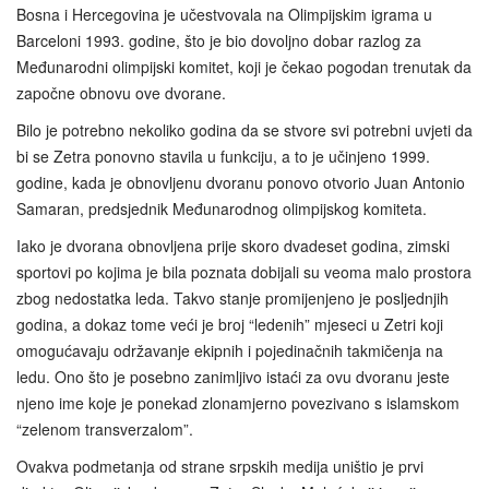
Bosna i Hercegovina je učestvovala na Olimpijskim igrama u
Barceloni 1993. godine, što je bio dovoljno dobar razlog za
Međunarodni olimpijski komitet, koji je čekao pogodan trenutak da
započne obnovu ove dvorane.
Bilo je potrebno nekoliko godina da se stvore svi potrebni uvjeti da
bi se Zetra ponovno stavila u funkciju, a to je učinjeno 1999.
godine, kada je obnovljenu dvoranu ponovo otvorio Juan Antonio
Samaran, predsjednik Međunarodnog olimpijskog komiteta.
Iako je dvorana obnovljena prije skoro dvadeset godina, zimski
sportovi po kojima je bila poznata dobijali su veoma malo prostora
zbog nedostatka leda. Takvo stanje promijenjeno je posljednjih
godina, a dokaz tome veći je broj “ledenih” mjeseci u Zetri koji
omogućavaju održavanje ekipnih i pojedinačnih takmičenja na
ledu. Ono što je posebno zanimljivo istaći za ovu dvoranu jeste
njeno ime koje je ponekad zlonamjerno povezivano s islamskom
“zelenom transverzalom”.
Ovakva podmetanja od strane srpskih medija uništio je prvi