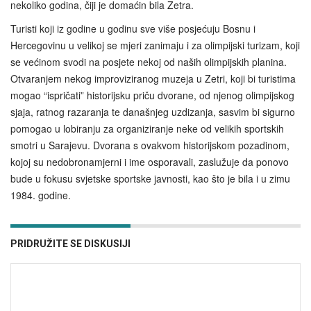
nekoliko godina, čiji je domaćin bila Zetra.
Turisti koji iz godine u godinu sve više posjećuju Bosnu i
Hercegovinu u velikoj se mjeri zanimaju i za olimpijski turizam, koji
se većinom svodi na posjete nekoj od naših olimpijskih planina.
Otvaranjem nekog improviziranog muzeja u Zetri, koji bi turistima
mogao “ispričati” historijsku priču dvorane, od njenog olimpijskog
sjaja, ratnog razaranja te današnjeg uzdizanja, sasvim bi sigurno
pomogao u lobiranju za organiziranje neke od velikih sportskih
smotri u Sarajevu. Dvorana s ovakvom historijskom pozadinom,
kojoj su nedobronamjerni i ime osporavali, zaslužuje da ponovo
bude u fokusu svjetske sportske javnosti, kao što je bila i u zimu
1984. godine.
PRIDRUŽITE SE DISKUSIJI