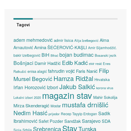
Tagovi
adem mehmedović
Alma
admir lisica
Alija Izetbegović
Amina ŠEĆEROVIĆ-KAŞLI
Arnautović
Amir Sijamhodžić.
bojan budimac
BiH
bakir izetbegović
Bosanski jezik
Bihać
Edib Kadić
Bošnjaci
Damir Hadžić
elvir resić
Enes
Filip
fahrudin vojić
Faris Nanić
enisa alagić
Ratkušić
Hamza Ridžal
Mursel Begović
Hrvatska
Jakub Salkić
Irfan Horozović
Izbori
korona virus
magazin stav
Mahir Sokolija
Lokalni izbori 2020
mustafa drnišlić
Mirza Skenderagić
Mostar
Nedim Hasić
Sadik
Recep Tayyip Erdogan
prijedor
Sarajevo
Ibrahimović
Sandžak
SDA
Safet Pozder
Stav
Turska
Srebrenica
Srbija
Sirija