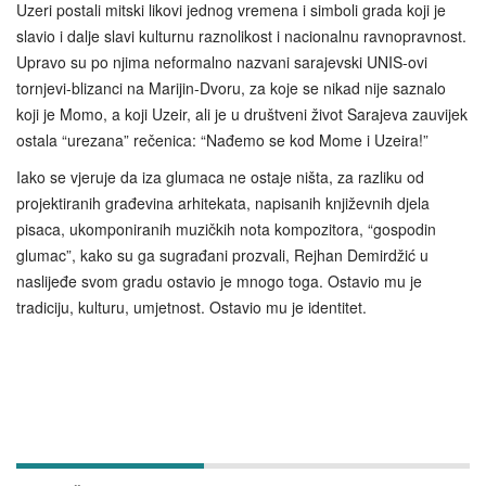
Uzeri postali mitski likovi jednog vremena i simboli grada koji je
slavio i dalje slavi kulturnu raznolikost i nacionalnu ravnopravnost.
Upravo su po njima neformalno nazvani sarajevski UNIS-ovi
tornjevi-blizanci na Marijin-Dvoru, za koje se nikad nije saznalo
koji je Momo, a koji Uzeir, ali je u društveni život Sarajeva zauvijek
ostala “urezana” rečenica: “Nađemo se kod Mome i Uzeira!”
Iako se vjeruje da iza glumaca ne ostaje ništa, za razliku od
projektiranih građevina arhitekata, napisanih književnih djela
pisaca, ukomponiranih muzičkih nota kompozitora, “gospodin
glumac”, kako su ga sugrađani prozvali, Rejhan Demirdžić u
naslijeđe svom gradu ostavio je mnogo toga. Ostavio mu je
tradiciju, kulturu, umjetnost. Ostavio mu je identitet.