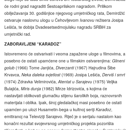
će rodni grad nagraditi Šestoaprilskom nagradom. Prilikom
obilježavanja 30. godišnjice njegovog umjetničkog rata, Demirdžić
ostvaruje naslovnu ulogu u Čehovljevom
Ivanovu
režisera Josipa
Lešića, te dobija Dvadesetsedmojulsku nagradu SRBiH za
umjetnički rad.
ZABORAVLJENI “KARAĐOZ”
Istovremeno će ostvarivati i veoma zapažene uloge u filmovima, a
posebno će ostati upamćene one u filmskim ostvarenjima:
Glineni
golub
(1966) Tome Janjića,
Diverzanti
(1967) Hajrudina Šibe
Krvavca,
Neka daleka svjetlost
(1969) Josipa Lešića,
Derviš i smrt
(1974) Zdravka Velimirovića,
Atentat u Sarajevu
(1975) Veljka
Bulajića,
Miris dunja
(1982) Mirze Idrizovića, s kojima će
nastavljati oblikovati glumačku stijenu šarolikih boja, raznovrsnih
materijala i oblika. Ipak, široj gledalačkoj masi posebno će ostati
upamćen po ulozi Husametin-bega u kultnoj seriji
Karađoz
,
emitiranoj na Televiziji Sarajevo. Riječ je o serijalu nastalom kao
konačni rezultat svojevrsnog umjetničkog projekta pozorišta