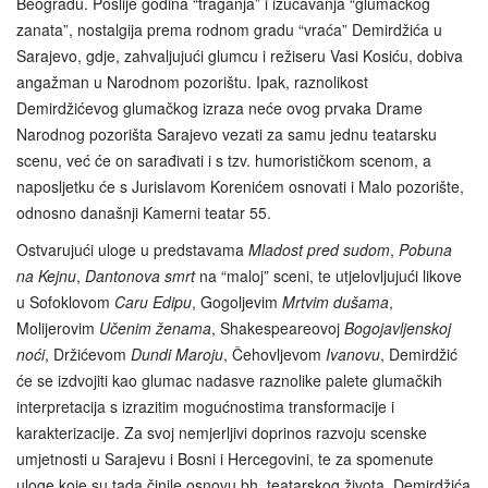
Beogradu. Poslije godina “traganja” i izučavanja “glumačkog
zanata”, nostalgija prema rodnom gradu “vraća” Demirdžića u
Sarajevo, gdje, zahvaljujući glumcu i režiseru Vasi Kosiću, dobiva
angažman u Narodnom pozorištu. Ipak, raznolikost
Demirdžićevog glumačkog izraza neće ovog prvaka Drame
Narodnog pozorišta Sarajevo vezati za samu jednu teatarsku
scenu, već će on sarađivati i s tzv. humorističkom scenom, a
naposljetku će s Jurislavom Korenićem osnovati i Malo pozorište,
odnosno današnji Kamerni teatar 55.
Ostvarujući uloge u predstavama
Mladost pred sudom
,
Pobuna
na Kejnu
,
Dantonova smrt
na “maloj” sceni, te utjelovljujući likove
u Sofoklovom
Caru Edipu
, Gogoljevim
Mrtvim dušama
,
Molijerovim
Učenim ženama
, Shakespeareovoj
Bogojavljenskoj
noći
, Držićevom
Dundi Maroju
, Čehovljevom
Ivanovu
, Demirdžić
će se izdvojiti kao glumac nadasve raznolike palete glumačkih
interpretacija s izrazitim mogućnostima transformacije i
karakterizacije. Za svoj nemjerljivi doprinos razvoju scenske
umjetnosti u Sarajevu i Bosni i Hercegovini, te za spomenute
uloge koje su tada činile osnovu bh. teatarskog života, Demirdžića