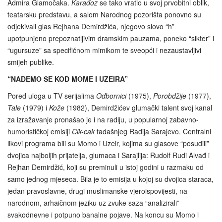
Admira Glamočaka.
Karađoz
se tako vratio u svoj prvobitni oblik,
teatarsku predstavu, a salom Narodnog pozorišta ponovno su
odjekivali glas Rejhana Demirdžića, njegovo slovo “h”
upotpunjeno prepoznatljivim dramskim pauzama, poneko “sikter” i
“ugursuze” sa specifičnom mimikom te sveopći i nezaustavljivi
smijeh publike.
“NAĐEMO SE KOD MOME I UZEIRA”
Pored uloga u TV serijalima
Odbornici
(1975),
Porobdžije
(1977),
Tale
(1979) i
Kože
(1982), Demirdžićev glumački talent svoj kanal
za izražavanje pronašao je i na radiju, u popularnoj zabavno-
humorističkoj emisiji
Cik-cak
tadašnjeg Radija Sarajevo. Centralni
likovi programa bili su Momo i Uzeir, kojima su glasove “posudili”
dvojica najboljih prijatelja, glumaca i Sarajlija: Rudolf Rudi Alvađ i
Rejhan Demirdžić, koji su preminuli u istoj godini u razmaku od
samo jednog mjeseca. Bila je to emisija u kojoj su dvojica staraca,
jedan pravoslavne, drugi muslimanske vjeroispovijesti, na
narodnom, arhaičnom jeziku uz zvuke saza “analizirali”
svakodnevne i potpuno banalne pojave. Na koncu su Momo i