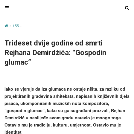
T
T
o
o
g
g
155
Trideset dvije godine od smrti Rejhana Demirdžića: “Gospodin 
g
g
l
l
Trideset dvije godine od smrti
e
e
n
n
Rejhana Demirdžića: “Gospodin
a
a
glumac”
v
v
i
i
g
g
a
a
Iako se vjeruje da iza glumaca ne ostaje ništa, za razliku od
t
t
projektiranih građevina arhitekata, napisanih književnih djela
i
i
pisaca, ukomponiranih muzičkih nota kompozitora,
o
o
“gospodin glumac”, kako su ga sugrađani prozvali, Rejhan
n
n
Demirdžić u naslijeđe svom gradu ostavio je mnogo toga.
Ostavio mu je tradiciju, kulturu, umjetnost. Ostavio mu je
identitet