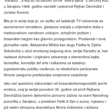
“Karađoz”, a koji su na osnovu forme “teatra sjena” u Svrzinoj kući
u Sarajevu 1968. godine osmislili i pokrenuli Rejhan Demirdžić i
Jurislav Korenić.
Bila je to serija koja je, za razliku od tadašnjih TV ostvarenja sa
savremenom tematikom, gledaoce vraćala u orijentalno doba s
tradicionalnom narodnom nošnjom, arhaičnim jezikom i
bosanskim begom kao glavnim protagonistom. Proslavivši i nove
glumačke nade, Aleksandra Mičića kao slugu Fistika te Zijaha
Sokolovića u ulozi smotanog begovog sina, serijal
Karađoz
je, kao
nadasve duhovito i originalno ostvarenje s elementima bajke,
fantastike, komedije del arte i lutkarstva za tadašnju
jugoslavensku publiku naviknutu na idealizirane partizanske
filmove zasigurno predstavljao svojevrsno osvježenje.
Iako već apsolutno zaboravljen od bosanskohercegovačkih javnih
emitera, ovaj je serijal povodom 30. godine od smrti Rejhana
Demirdžića barem djelomično ponovno zaživio na sceni Narodnog
pozorišta u Sarajevu, u predstavi
Fistik ili San o suncu, mjesecu i
još nekim sitnicama
dramatičara Almira Imširevića i režisera