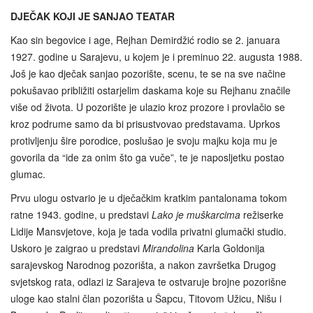
DJEČAK KOJI JE SANJAO TEATAR
Kao sin begovice i age, Rejhan Demirdžić rodio se 2. januara
1927. godine u Sarajevu, u kojem je i preminuo 22. augusta 1988.
Još je kao dječak sanjao pozorište, scenu, te se na sve načine
pokušavao približiti ostarjelim daskama koje su Rejhanu značile
više od života. U pozorište je ulazio kroz prozore i provlačio se
kroz podrume samo da bi prisustvovao predstavama. Uprkos
protivljenju šire porodice, poslušao je svoju majku koja mu je
govorila da “ide za onim što ga vuče”, te je naposljetku postao
glumac.
Prvu ulogu ostvario je u dječačkim kratkim pantalonama tokom
ratne 1943. godine, u predstavi
Lako je muškarcima
režiserke
Lidije Mansvjetove, koja je tada vodila privatni glumački studio.
Uskoro je zaigrao u predstavi
Mirandolina
Karla Goldonija
sarajevskog Narodnog pozorišta, a nakon završetka Drugog
svjetskog rata, odlazi iz Sarajeva te ostvaruje brojne pozorišne
uloge kao stalni član pozorišta u Šapcu, Titovom Užicu, Nišu i