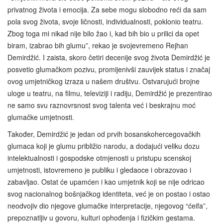
privatnog života i emocija. Za sebe mogu slobodno reći da sam
pola svog života, svoje ličnosti, individualnosti, poklonio teatru.
Zbog toga mi nikad nije bilo žao i, kad bih bio u prilici da opet
biram, izabrao bih glumu”, rekao je svojevremeno Rejhan
Demirdžić. I zaista, skoro četiri decenije svog života Demirdžić je
posvetio glumačkom pozivu, promijenivši zauvijek status i značaj
ovog umjetničkog izraza u našem društvu. Ostvarujući brojne
uloge u teatru, na filmu, televiziji i radiju, Demirdžić je prezentirao
ne samo svu raznovrsnost svog talenta već i beskrajnu moć
glumačke umjetnosti.
Također, Demirdžić je jedan od prvih bosanskohercegovačkih
glumaca koji je glumu približio narodu, a dodajući veliku dozu
intelektualnosti i gospodske otmjenosti u pristupu scenskoj
umjetnosti, istovremeno je publiku i gledaoce i obrazovao i
zabavljao. Ostat će upamćen i kao umjetnik koji se nije odricao
svog nacionalnog bošnjačkog identiteta, već je on postao i ostao
neodvojiv dio njegove glumačke interpretacije, njegovog “ćeifa”,
prepoznatljiv u govoru, kulturi ophođenja i fizičkim gestama.