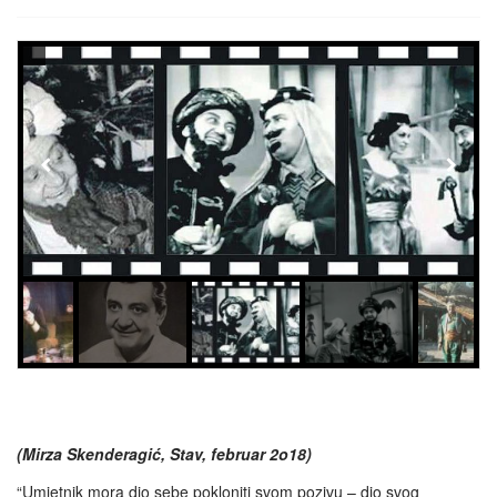
(Mirza Skenderagić, Stav, februar 2o18)
“Umjetnik mora dio sebe pokloniti svom pozivu – dio svog