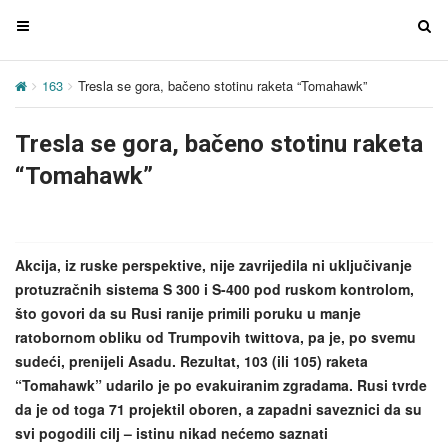
T
T
o
o
g
g
163
Tresla se gora, bačeno stotinu raketa “Tomahawk”
g
g
l
l
Tresla se gora, bačeno stotinu raketa
e
e
n
n
“Tomahawk”
a
a
v
v
i
i
g
g
Akcija, iz ruske perspektive, nije zavrijedila ni uključivanje
a
a
protuzračnih sistema S 300 i S-400 pod ruskom kontrolom,
t
t
što govori da su Rusi ranije primili poruku u manje
i
i
ratobornom obliku od Trumpovih twittova, pa je, po svemu
o
o
sudeći, prenijeli Asadu. Rezultat, 103 (ili 105) raketa
n
n
“Tomahawk” udarilo je po evakuiranim zgradama. Rusi tvrde
da je od toga 71 projektil oboren, a zapadni saveznici da su
svi pogodili cilj – istinu nikad nećemo saznati