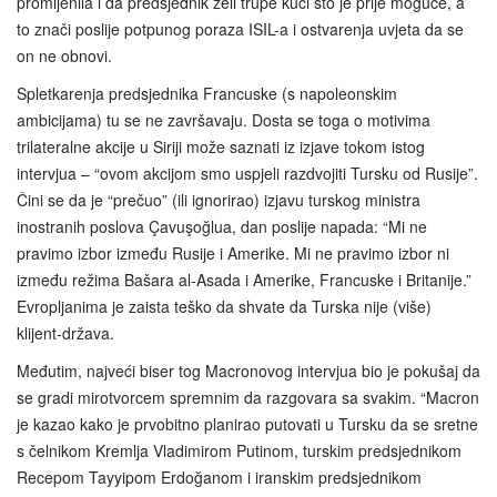
promijenila i da predsjednik želi trupe kući što je prije moguće, a
to znači poslije potpunog poraza ISIL-a i ostvarenja uvjeta da se
on ne obnovi.
Spletkarenja predsjednika Francuske (s napoleonskim
ambicijama) tu se ne završavaju. Dosta se toga o motivima
trilateralne akcije u Siriji može saznati iz izjave tokom istog
intervjua – “ovom akcijom smo uspjeli razdvojiti Tursku od Rusije”.
Čini se da je “prečuo” (ili ignorirao) izjavu turskog ministra
inostranih poslova Çavuşoğlua, dan poslije napada: “Mi ne
pravimo izbor između Rusije i Amerike. Mi ne pravimo izbor ni
između režima Bašara al-Asada i Amerike, Francuske i Britanije.”
Evropljanima je zaista teško da shvate da Turska nije (više)
klijent-država.
Međutim, najveći biser tog Macronovog intervjua bio je pokušaj da
se gradi mirotvorcem spremnim da razgovara sa svakim. “Macron
je kazao kako je prvobitno planirao putovati u Tursku da se sretne
s čelnikom Kremlja Vladimirom Putinom, turskim predsjednikom
Recepom Tayyipom Erdoğanom i iranskim predsjednikom