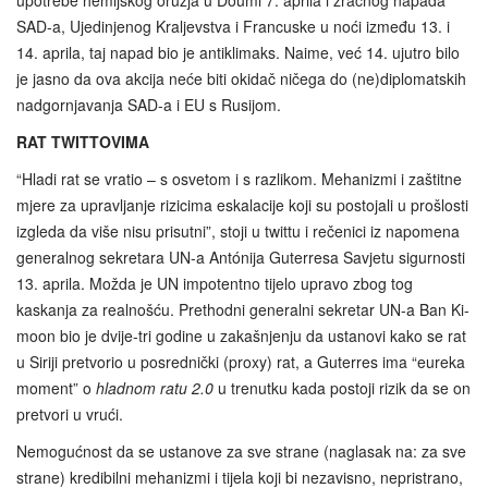
SAD-a, Ujedinjenog Kraljevstva i Francuske u noći između 13. i
14. aprila, taj napad bio je antiklimaks. Naime, već 14. ujutro bilo
je jasno da ova akcija neće biti okidač ničega do (ne)diplomatskih
nadgornjavanja SAD-a i EU s Rusijom.
RAT TWITTOVIMA
“Hladi rat se vratio – s osvetom i s razlikom. Mehanizmi i zaštitne
mjere za upravljanje rizicima eskalacije koji su postojali u prošlosti
izgleda da više nisu prisutni”, stoji u twittu i rečenici iz napomena
generalnog sekretara UN-a Antónija Guterresa Savjetu sigurnosti
13. aprila. Možda je UN impotentno tijelo upravo zbog tog
kaskanja za realnošću. Prethodni generalni sekretar UN-a Ban Ki-
moon bio je dvije-tri godine u zakašnjenju da ustanovi kako se rat
u Siriji pretvorio u posrednički (proxy) rat, a Guterres ima “eureka
moment” o
hladnom ratu 2.0
u trenutku kada postoji rizik da se on
pretvori u vrući.
Nemogućnost da se ustanove za sve strane (naglasak na: za sve
strane) kredibilni mehanizmi i tijela koji bi nezavisno, nepristrano,