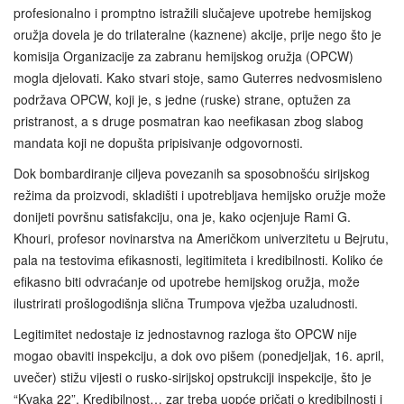
profesionalno i promptno istražili slučajeve upotrebe hemijskog
oružja dovela je do trilateralne (kaznene) akcije, prije nego što je
komisija Organizacije za zabranu hemijskog oružja (OPCW)
mogla djelovati. Kako stvari stoje, samo Guterres nedvosmisleno
podržava OPCW, koji je, s jedne (ruske) strane, optužen za
pristranost, a s druge posmatran kao neefikasan zbog slabog
mandata koji ne dopušta pripisivanje odgovornosti.
Dok bombardiranje ciljeva povezanih sa sposobnošću sirijskog
režima da proizvodi, skladišti i upotrebljava hemijsko oružje može
donijeti površnu satisfakciju, ona je, kako ocjenjuje Rami G.
Khouri, profesor novinarstva na Američkom univerzitetu u Bejrutu,
pala na testovima efikasnosti, legitimiteta i kredibilnosti. Koliko će
efikasno biti odvraćanje od upotrebe hemijskog oružja, može
ilustrirati prošlogodišnja slična Trumpova vježba uzaludnosti.
Legitimitet nedostaje iz jednostavnog razloga što OPCW nije
mogao obaviti inspekciju, a dok ovo pišem (ponedjeljak, 16. april,
uvečer) stižu vijesti o rusko-sirijskoj opstrukciji inspekcije, što je
“Kvaka 22”. Kredibilnost… zar treba uopće pričati o kredibilnosti i