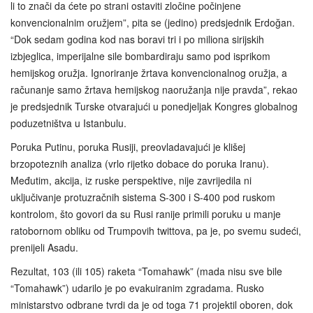
li to znači da ćete po strani ostaviti zločine počinjene
konvencionalnim oružjem”, pita se (jedino) predsjednik Erdoğan.
“Dok sedam godina kod nas boravi tri i po miliona sirijskih
izbjeglica, imperijalne sile bombardiraju samo pod isprikom
hemijskog oružja. Ignoriranje žrtava konvencionalnog oružja, a
računanje samo žrtava hemijskog naoružanja nije pravda”, rekao
je predsjednik Turske otvarajući u ponedjeljak Kongres globalnog
poduzetništva u Istanbulu.
Poruka Putinu, poruka Rusiji, preovladavajući je klišej
brzopoteznih analiza (vrlo rijetko dobace do poruka Iranu).
Međutim, akcija, iz ruske perspektive, nije zavrijedila ni
uključivanje protuzračnih sistema S-300 i S-400 pod ruskom
kontrolom, što govori da su Rusi ranije primili poruku u manje
ratobornom obliku od Trumpovih twittova, pa je, po svemu sudeći,
prenijeli Asadu.
Rezultat, 103 (ili 105) raketa “Tomahawk” (mada nisu sve bile
“Tomahawk”) udarilo je po evakuiranim zgradama. Rusko
ministarstvo odbrane tvrdi da je od toga 71 projektil oboren, dok