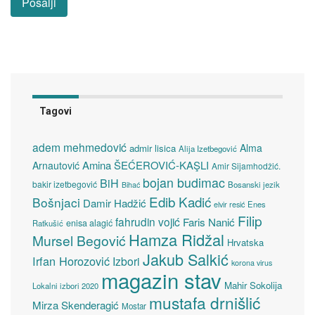
Tagovi
adem mehmedović
Alma
admir lisica
Alija Izetbegović
Amina ŠEĆEROVIĆ-KAŞLI
Arnautović
Amir Sijamhodžić.
bojan budimac
BiH
bakir izetbegović
Bosanski jezik
Bihać
Edib Kadić
Bošnjaci
Damir Hadžić
elvir resić
Enes
Filip
fahrudin vojić
Faris Nanić
enisa alagić
Ratkušić
Hamza Ridžal
Mursel Begović
Hrvatska
Jakub Salkić
Irfan Horozović
Izbori
korona virus
magazin stav
Mahir Sokolija
Lokalni izbori 2020
mustafa drnišlić
Mirza Skenderagić
Mostar