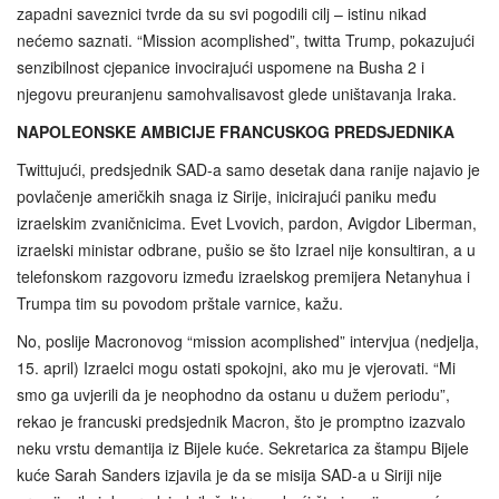
zapadni saveznici tvrde da su svi pogodili cilj – istinu nikad
nećemo saznati. “Mission acomplished”, twitta Trump, pokazujući
senzibilnost cjepanice invocirajući uspomene na Busha 2 i
njegovu preuranjenu samohvalisavost glede uništavanja Iraka.
NAPOLEONSKE AMBICIJE FRANCUSKOG PREDSJEDNIKA
Twittujući, predsjednik SAD-a samo desetak dana ranije najavio je
povlačenje američkih snaga iz Sirije, inicirajući paniku među
izraelskim zvaničnicima. Evet Lvovich, pardon, Avigdor Liberman,
izraelski ministar odbrane, pušio se što Izrael nije konsultiran, a u
telefonskom razgovoru između izraelskog premijera Netanyhua i
Trumpa tim su povodom prštale varnice, kažu.
No, poslije Macronovog “mission acomplished” intervjua (nedjelja,
15. april) Izraelci mogu ostati spokojni, ako mu je vjerovati. “Mi
smo ga uvjerili da je neophodno da ostanu u dužem periodu”,
rekao je francuski predsjednik Macron, što je promptno izazvalo
neku vrstu demantija iz Bijele kuće. Sekretarica za štampu Bijele
kuće Sarah Sanders izjavila je da se misija SAD-a u Siriji nije