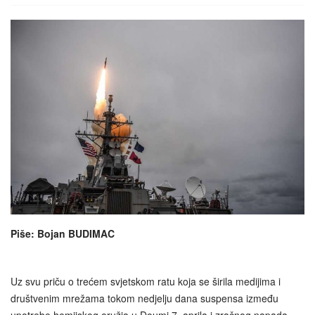
Piše: Bojan BUDIMAC
Uz svu priču o trećem svjetskom ratu koja se širila medijima i
društvenim mrežama tokom nedjelju dana suspensa između
upotrebe hemijskog oružja u Doumi 7. aprila i zračnog napada