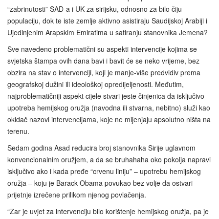
“zabrinutosti” SAD-a i UK za sirijsku, odnosno za bilo čiju
populaciju, dok te iste zemlje aktivno asistiraju Saudijskoj Arabiji i
Ujedinjenim Arapskim Emiratima u satiranju stanovnika Jemena?
Sve navedeno problematični su aspekti intervencije kojima se
svjetska štampa ovih dana bavi i bavit će se neko vrijeme, bez
obzira na stav o intervenciji, koji je manje-više predvidiv prema
geografskoj dužini ili ideološkoj opredijeljenosti. Međutim,
najproblematičniji aspekt cijele stvari jeste činjenica da isključivo
upotreba hemijskog oružja (navodna ili stvarna, nebitno) služi kao
okidač nazovi intervencijama, koje ne mijenjaju apsolutno ništa na
terenu.
Sedam godina Asad reducira broj stanovnika Sirije uglavnom
konvencionalnim oružjem, a da se bruhahaha oko pokolja napravi
isključivo ako i kada pređe “crvenu liniju” – upotrebu hemijskog
oružja – koju je Barack Obama povukao bez volje da ostvari
prijetnje izrečene prilikom njenog povlačenja.
“Zar je uvjet za intervenciju bilo korištenje hemijskog oružja, pa je