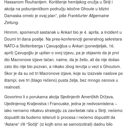
Hassanom Rouhanijem. Korištenje hemijskog oružja u Siriji i
akcija na pobunjeničkom području istočne Ghoute u blizini
Damaska omelo je ovaj plan”, piše
Frankfurter Allgemaine
Zeitung
.
Hmmm, spomenuti sastanak u Ankari bio je 4. aprila, a incident u
Doumi tri dana poslije. Na pres‑konferenciji generalnog sekretara
NATO-a Stoltenberga i Çavuşoğlua u Ankari (ponedjeljak, 16.
april) Çavuşoğlu je upitan o ovoj izjavu, pa je objasnio da je prvi
dio Macronove izjave tačan, naime, da je želio, ali da nije došao
zato što nije bio pozvan, a nikako zbog tenzija u vezi s Ghoutom.
Skor je da su od tri Macronove izjave, koje su izazvale naslove po
štampi, sve tri (blago rečeno) pusta želja, bez mnogo osnova u
realnosti.
Govorimo li o porukama akcija Sjedinjenih Američkih Država,
Ujedinjenog Kraljevstva i Francuske, jedna je nedvosmislena –
iako nemamo nikakvu strategiju za završetak rata u Siriji, nećemo
dopustiti da budemo istisnuti iz procesa i nećemo dopustiti da
“Astane” i/ili “Sočiji” (iz kojih smo se samoizolirali) dadnu bilo