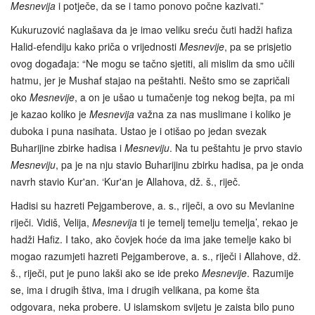
Mesnevija
i potječe, da se i tamo ponovo počne kazivati.”
Kukuruzović naglašava da je imao veliku sreću čuti hadži hafiza
Halid-efendiju kako priča o vrijednosti
Mesnevije
, pa se prisjetio
ovog događaja: “Ne mogu se tačno sjetiti, ali mislim da smo učili
hatmu, jer je Mushaf stajao na peštahti. Nešto smo se zapričali
oko
Mesnevije
, a on je ušao u tumačenje tog nekog bejta, pa mi
je kazao koliko je
Mesnevija
važna za nas muslimane i koliko je
duboka i puna nasihata. Ustao je i otišao po jedan svezak
Buharijine zbirke hadisa i
Mesneviju
. Na tu peštahtu je prvo stavio
Mesneviju
, pa je na nju stavio Buharijinu zbirku hadisa, pa je onda
navrh stavio Kur'an. ‘Kur'an je Allahova, dž. š., riječ.
Hadisi su hazreti Pejgamberove, a. s., riječi, a ovo su Mevlanine
riječi. Vidiš, Velija,
Mesnevija
ti je temelj temelju temelja’, rekao je
hadži Hafiz. I tako, ako čovjek hoće da ima jake temelje kako bi
mogao razumjeti hazreti Pejgamberove, a. s., riječi i Allahove, dž.
š., riječi, put je puno lakši ako se ide preko
Mesnevije
. Razumije
se, ima i drugih štiva, ima i drugih velikana, pa kome šta
odgovara, neka probere. U islamskom svijetu je zaista bilo puno