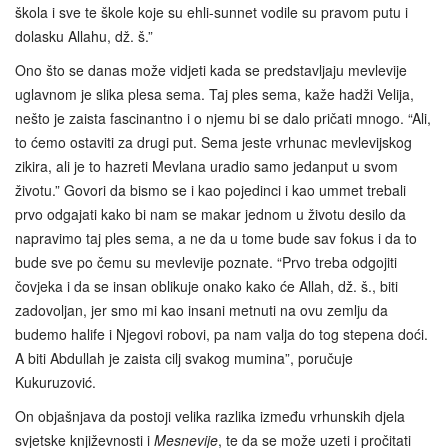
škola i sve te škole koje su ehli-sunnet vodile su pravom putu i
dolasku Allahu, dž. š.”
Ono što se danas može vidjeti kada se predstavljaju mevlevije
uglavnom je slika plesa sema. Taj ples sema, kaže hadži Velija,
nešto je zaista fascinantno i o njemu bi se dalo pričati mnogo. “Ali,
to ćemo ostaviti za drugi put. Sema jeste vrhunac mevlevijskog
zikira, ali je to hazreti Mevlana uradio samo jedanput u svom
životu.” Govori da bismo se i kao pojedinci i kao ummet trebali
prvo odgajati kako bi nam se makar jednom u životu desilo da
napravimo taj ples sema, a ne da u tome bude sav fokus i da to
bude sve po čemu su mevlevije poznate. “Prvo treba odgojiti
čovjeka i da se insan oblikuje onako kako će Allah, dž. š., biti
zadovoljan, jer smo mi kao insani metnuti na ovu zemlju da
budemo halife i Njegovi robovi, pa nam valja do tog stepena doći.
A biti Abdullah je zaista cilj svakog mumina”, poručuje
Kukuruzović.
On objašnjava da postoji velika razlika između vrhunskih djela
svjetske književnosti i
Mesnevije
, te da se može uzeti i pročitati