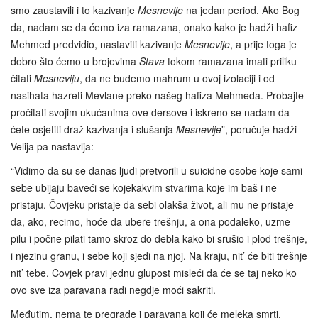
smo zaustavili i to kazivanje
Mesnevije
na jedan period. Ako Bog
da, nadam se da ćemo iza ramazana, onako kako je hadži hafiz
Mehmed predvidio, nastaviti kazivanje
Mesnevije
, a prije toga je
dobro što ćemo u brojevima
Stava
tokom ramazana imati priliku
čitati
Mesneviju
, da ne budemo mahrum u ovoj izolaciji i od
nasihata hazreti Mevlane preko našeg hafiza Mehmeda. Probajte
pročitati svojim ukućanima ove dersove i iskreno se nadam da
ćete osjetiti draž kazivanja i slušanja
Mesnevije
”, poručuje hadži
Velija pa nastavlja:
“Vidimo da su se danas ljudi pretvorili u suicidne osobe koje sami
sebe ubijaju baveći se kojekakvim stvarima koje im baš i ne
pristaju. Čovjeku pristaje da sebi olakša život, ali mu ne pristaje
da, ako, recimo, hoće da ubere trešnju, a ona podaleko, uzme
pilu i počne pilati tamo skroz do debla kako bi srušio i plod trešnje,
i njezinu granu, i sebe koji sjedi na njoj. Na kraju, nit’ će biti trešnje
nit’ tebe. Čovjek pravi jednu glupost misleći da će se taj neko ko
ovo sve iza paravana radi negdje moći sakriti.
Međutim, nema te pregrade i paravana koji će meleka smrti,