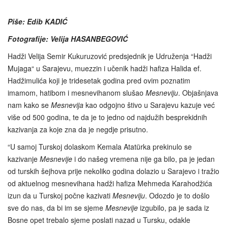
Piše: Edib KADIĆ
Fotografije: Velija HASANBEGOVIĆ
Hadži Velija Semir Kukuruzović predsjednik je Udruženja “Hadži
Mujaga“ u Sarajevu, muezzin i učenik hadži hafiza Halida ef.
Hadžimulića koji je tridesetak godina pred ovim poznatim
imamom, hatibom i mesnevihanom slušao
Mesneviju
. Objašnjava
nam kako se
Mesnevija
kao odgojno štivo u Sarajevu kazuje već
više od 500 godina, te da je to jedno od najdužih besprekidnih
kazivanja za koje zna da je negdje prisutno.
“U samoj Turskoj dolaskom Kemala Atatürka prekinulo se
kazivanje
Mesnevije
i do našeg vremena nije ga bilo, pa je jedan
od turskih šejhova prije nekoliko godina dolazio u Sarajevo i tražio
od aktuelnog mesnevihana hadži hafiza Mehmeda Karahodžića
izun da u Turskoj počne kazivati
Mesneviju
. Odozdo je to došlo
sve do nas, da bi im se sjeme
Mesnevije
izgubilo, pa je sada iz
Bosne opet trebalo sjeme poslati nazad u Tursku, odakle