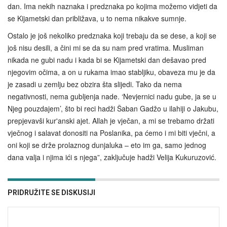
dan. Ima nekih naznaka i predznaka po kojima možemo vidjeti da
se Kijametski dan približava, u to nema nikakve sumnje.
Ostalo je još nekoliko predznaka koji trebaju da se dese, a koji se
još nisu desili, a čini mi se da su nam pred vratima. Musliman
nikada ne gubi nadu i kada bi se Kijametski dan dešavao pred
njegovim očima, a on u rukama imao stabljiku, obaveza mu je da
je zasadi u zemlju bez obzira šta slijedi. Tako da nema
negativnosti, nema gubljenja nade. ‘Nevjernici nadu gube, ja se u
Njeg pouzdajem’, što bi reci hadži Šaban Gadžo u ilahiji o Jakubu,
prepjevavši kur'anski ajet. Allah je vječan, a mi se trebamo držati
vječnog i salavat donositi na Poslanika, pa ćemo i mi biti vječni, a
oni koji se drže prolaznog dunjaluka – eto im ga, samo jednog
dana valja i njima ići s njega”, zaključuje hadži Velija Kukuruzović.
PRIDRUŽITE SE DISKUSIJI