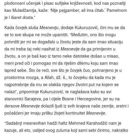
plodonosni učenjak i pisac sufijske književnosti, kod nas poznatiji
kao Muladžamija, kaže: ‘Nije pejgamber, ali ima ćitab.’ Pametnom
je i išaret dosta.”
Kada čovjek sluša
Mesneviju
, dodaje Kukuruzović, čini mu se da
se to sve skupa ne može upamtiti. “Međutim, ono što mogu
potvrditi jer mi se događalo u životu jeste da sam imao situaciju
da mi treba taj neki nasihat iz
Mesnevije
da ga primijenim u
životu, a on je baš kao iz tamo neke datoteke došao u misao,
meni pred oči i pomogao mi da riješim dilemu koju sam imao
ispred sebe. Što će reći, sve što je čovjek čuo, pohranjeno je u
prostorima mozga, a Allah, dž. š., to čovjeku da kada mu je
najpotrebnije da mu se olakša njegov životni put na kojem se
nalazi”, pripominje Kukuruzović, te naglašava kako su svi
stanovnici Sarajeva, pa i cijele Bosne i Hercegovine, jer su na
dersove
Mesnevije
dolazili ljudi iz svih krajeva naše zemlje, sretni i
počašćeni jer imaju priliku živjeti kontinuitet
Mesnevije
.
“Sadašnji mesnevihan hadži hafiz Mehmed Karahodžić nam je
kazuje, ali eto, uslijed ovog zuluma koji sami sebi činimo, nakratko