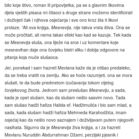
bilo koje štivo, roman ili pripovijetka, pa se s glavnim likovima
djela vještih pisaca mi čitaoci s druge strane možemo identificirati
i doživjeti čak i njihova osjećanja i sve ono kroz šta ti likovi
prolaze. “Ali ova knjiga,
Mesnevija
, nije takva vrsta štiva. Ona se
može pročitati, ali nema takav efekt kao kad se kazuje. Tek kada
se
Mesnevija
sluša, ona liježe na srce i uz komentare koje
mesnevihan daje ona čovjeku bistri sliku i dobija odgovore na
pitanja koja muče slušaoca.
Jer, ponekad i sam hazreti Mevlana kaže da je otišao predaleko,
da se treba vratiti na zemlju. Ako se hoće razumjeti, ona se mora
slušati, te da bude predmetom izučavanja tokom cijelog
čovjekovog života. Jednom sam preslušao
Mesneviju
, a sada,
kada je opet slušam, kao da slušam nešto sasvim novo. Tada
sam slušao hadži hafiza Halida ef. Hadžimulića i bio sam mlad, a
sada, kada slušam hadži hafiza Mehmeda Karahodžića, imam
osjećaj kao da nešto novo saznajem i doživljavam putem njegovih
nasihata. Sigurno da je
Mesnevija
živa knjiga, a i za hazreti
Mevlanu Nuruddin Abdurrahman Džami, perzijski pjesnik i