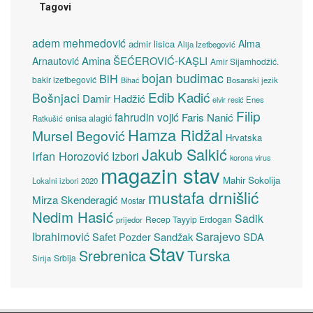
Tagovi
adem mehmedović
Alma
admir lisica
Alija Izetbegović
Amina ŠEĆEROVIĆ-KAŞLI
Arnautović
Amir Sijamhodžić.
bojan budimac
BiH
bakir izetbegović
Bosanski jezik
Bihać
Edib Kadić
Bošnjaci
Damir Hadžić
elvir resić
Enes
Filip
fahrudin vojić
Faris Nanić
enisa alagić
Ratkušić
Hamza Ridžal
Mursel Begović
Hrvatska
Jakub Salkić
Irfan Horozović
Izbori
korona virus
magazin stav
Mahir Sokolija
Lokalni izbori 2020
mustafa drnišlić
Mirza Skenderagić
Mostar
Nedim Hasić
Sadik
Recep Tayyip Erdogan
prijedor
Sarajevo
Ibrahimović
Sandžak
SDA
Safet Pozder
Stav
Turska
Srebrenica
Srbija
Sirija