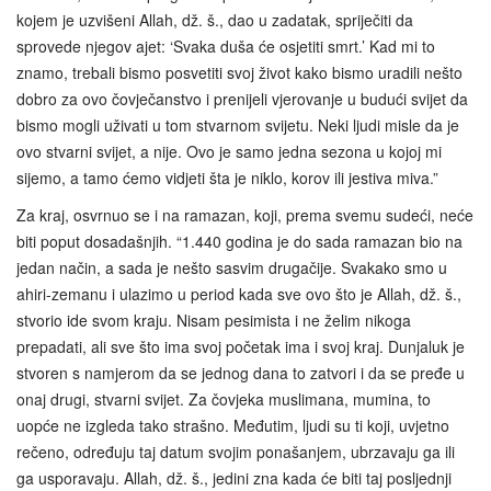
kojem je uzvišeni Allah, dž. š., dao u zadatak, spriječiti da
sprovede njegov ajet: ‘Svaka duša će osjetiti smrt.’ Kad mi to
znamo, trebali bismo posvetiti svoj život kako bismo uradili nešto
dobro za ovo čovječanstvo i prenijeli vjerovanje u budući svijet da
bismo mogli uživati u tom stvarnom svijetu. Neki ljudi misle da je
ovo stvarni svijet, a nije. Ovo je samo jedna sezona u kojoj mi
sijemo, a tamo ćemo vidjeti šta je niklo, korov ili jestiva miva.”
Za kraj, osvrnuo se i na ramazan, koji, prema svemu sudeći, neće
biti poput dosadašnjih. “1.440 godina je do sada ramazan bio na
jedan način, a sada je nešto sasvim drugačije. Svakako smo u
ahiri-zemanu i ulazimo u period kada sve ovo što je Allah, dž. š.,
stvorio ide svom kraju. Nisam pesimista i ne želim nikoga
prepadati, ali sve što ima svoj početak ima i svoj kraj. Dunjaluk je
stvoren s namjerom da se jednog dana to zatvori i da se pređe u
onaj drugi, stvarni svijet. Za čovjeka muslimana, mumina, to
uopće ne izgleda tako strašno. Međutim, ljudi su ti koji, uvjetno
rečeno, određuju taj datum svojim ponašanjem, ubrzavaju ga ili
ga usporavaju. Allah, dž. š., jedini zna kada će biti taj posljednji