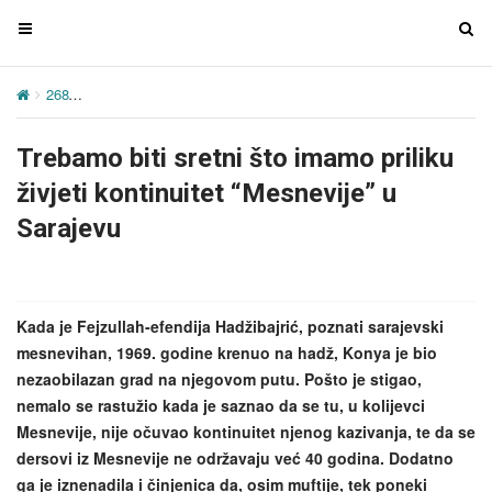
T
T
o
o
g
g
268
Trebamo biti sretni što imamo priliku živjeti kontinuitet “Mesnev
g
g
l
l
Trebamo biti sretni što imamo priliku
e
e
n
n
živjeti kontinuitet “Mesnevije” u
a
a
Sarajevu
v
v
i
i
g
g
a
a
Kada je Fejzullah-efendija Hadžibajrić, poznati sarajevski
t
t
mesnevihan, 1969. godine krenuo na hadž, Konya je bio
i
i
nezaobilazan grad na njegovom putu. Pošto je stigao,
o
o
nemalo se rastužio kada je saznao da se tu, u kolijevci
n
n
Mesnevije, nije očuvao kontinuitet njenog kazivanja, te da se
dersovi iz Mesnevije ne održavaju već 40 godina. Dodatno
ga je iznenadila i činjenica da, osim muftije, tek poneki