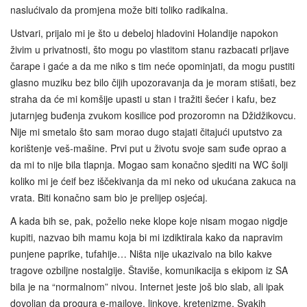
naslućivalo da promjena može biti toliko radikalna.
Ustvari, prijalo mi je što u debeloj hladovini Holandije napokon
živim u privatnosti, što mogu po vlastitom stanu razbacati prljave
čarape i gaće a da me niko s tim neće opominjati, da mogu pustiti
glasno muziku bez bilo čijih upozoravanja da je moram stišati, bez
straha da će mi komšije upasti u stan i tražiti šećer i kafu, bez
jutarnjeg buđenja zvukom kosilice pod prozoromn na Džidžikovcu.
Nije mi smetalo što sam morao dugo stajati čitajući uputstvo za
korištenje veš‑mašine. Prvi put u životu svoje sam suđe oprao a
da mi to nije bila tlapnja. Mogao sam konačno sjediti na WC šolji
koliko mi je ćeif bez iščekivanja da mi neko od ukućana zakuca na
vrata. Biti konačno sam bio je prelijep osjećaj.
A kada bih se, pak, poželio neke klope koje nisam mogao nigdje
kupiti, nazvao bih mamu koja bi mi izdiktirala kako da napravim
punjene paprike, tufahije… Ništa nije ukazivalo na bilo kakve
tragove ozbiljne nostalgije. Štaviše, komunikacija s ekipom iz SA
bila je na “normalnom” nivou. Internet jeste još bio slab, ali ipak
dovoljan da progura e‑mailove, linkove, kretenizme. Svakih