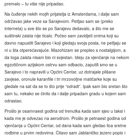
premalo – tu više nije pripadao.
Na čuđenje nekih mojih prijatelja iz Amsterdama, i dalje sam
održavao jake veze sa Sarajevom. Petljao sam se (preko
interneta) u sve što se po Sarajevu dešavalo, a što me se
suštinski zaista nije ticalo. Počeo sam zavidjeti onima koji su
davno napustili Sarajevo i koji gledaju svoja posla, ne petljaju se
ni u šta otperećavajuće. Mazohizam se prepleo s nostalgijom, a
da toga zaista nisam bio ni svjestan. Ideju za vjenčanje na nekom
egzotičnom azijskom ostrvu sam odbacio, zaputili smo se u
Sarajevo i to napravili u Općini Centar, uz dotrajale plišane
zavjese, oronule karanfile i tri mrzovoljne matičarke koje su
gledale na sat da se to što prije “odradi”. Ipak sam bio sretan što
sam tu, nekako se činilo da i dalje pripadam gradu u kojem sam
odrastao.
Prošlo je osamnaest godina od trenutka kada sam sjeo u taksi i
kada me je odvezao na aerodrom. Prošlo je petnaest godina od
vjenčanja u Općini Centar, od dana kada sam gledao lica sretne
rodbine u prvim redovima. Čitavo sam Jablaničko jezero popio i