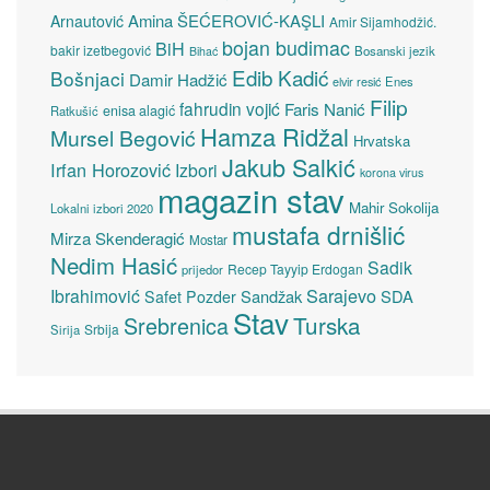
Amina ŠEĆEROVIĆ-KAŞLI
Arnautović
Amir Sijamhodžić.
bojan budimac
BiH
bakir izetbegović
Bosanski jezik
Bihać
Edib Kadić
Bošnjaci
Damir Hadžić
elvir resić
Enes
Filip
fahrudin vojić
Faris Nanić
enisa alagić
Ratkušić
Hamza Ridžal
Mursel Begović
Hrvatska
Jakub Salkić
Irfan Horozović
Izbori
korona virus
magazin stav
Mahir Sokolija
Lokalni izbori 2020
mustafa drnišlić
Mirza Skenderagić
Mostar
Nedim Hasić
Sadik
Recep Tayyip Erdogan
prijedor
Sarajevo
Ibrahimović
Sandžak
SDA
Safet Pozder
Stav
Turska
Srebrenica
Srbija
Sirija