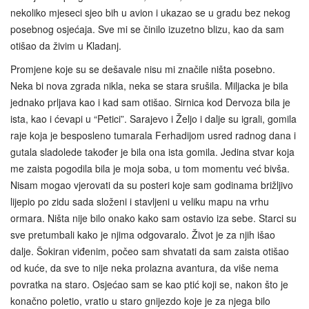
nekoliko mjeseci sjeo bih u avion i ukazao se u gradu bez nekog
posebnog osjećaja. Sve mi se činilo izuzetno blizu, kao da sam
otišao da živim u Kladanj.
Promjene koje su se dešavale nisu mi značile ništa posebno.
Neka bi nova zgrada nikla, neka se stara srušila. Miljacka je bila
jednako prljava kao i kad sam otišao. Sirnica kod Dervoza bila je
ista, kao i ćevapi u “Petici”. Sarajevo i Željo i dalje su igrali, gomila
raje koja je besposleno tumarala Ferhadijom usred radnog dana i
gutala sladolede također je bila ona ista gomila. Jedina stvar koja
me zaista pogodila bila je moja soba, u tom momentu već bivša.
Nisam mogao vjerovati da su posteri koje sam godinama brižljivo
lijepio po zidu sada složeni i stavljeni u veliku mapu na vrhu
ormara. Ništa nije bilo onako kako sam ostavio iza sebe. Starci su
sve pretumbali kako je njima odgovaralo. Život je za njih išao
dalje. Šokiran viđenim, počeo sam shvatati da sam zaista otišao
od kuće, da sve to nije neka prolazna avantura, da više nema
povratka na staro. Osjećao sam se kao ptić koji se, nakon što je
konačno poletio, vratio u staro gnijezdo koje je za njega bilo