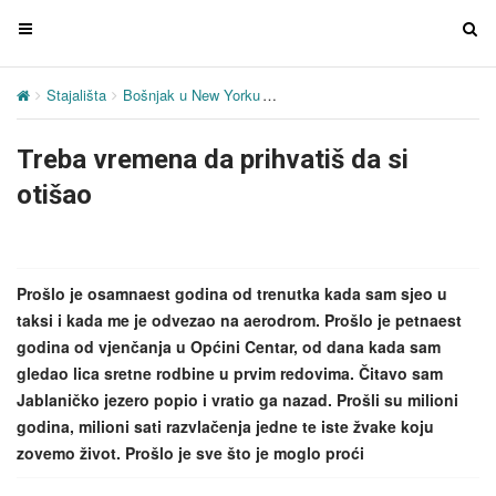
T
T
o
o
g
g
Stajališta
Bošnjak u New Yorku
Treba vremena da prihvatiš da si 
g
g
l
l
Treba vremena da prihvatiš da si
e
e
n
n
otišao
a
a
v
v
i
i
g
g
Prošlo je osamnaest godina od trenutka kada sam sjeo u
a
a
taksi i kada me je odvezao na aerodrom. Prošlo je petnaest
t
t
godina od vjenčanja u Općini Centar, od dana kada sam
i
i
gledao lica sretne rodbine u prvim redovima. Čitavo sam
o
o
Jablaničko jezero popio i vratio ga nazad. Prošli su milioni
n
n
godina, milioni sati razvlačenja jedne te iste žvake koju
zovemo život. Prošlo je sve što je moglo proći