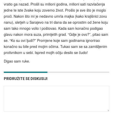
vratio ga nazad. Prošli su milioni godina, milioni sati razvlačenja
jedne te iste žvake koju zovemo život. Prošlo je sve što je moglo
proći. Nakon što mi je nedavno umrla majka (kako krajišnici zovu
nanu), sletjeh u Sarajevo na tri dana da se oprostim od žene koju
sam tako mnogo volio i poštovao. Kada sam konačno podigao
glavu nakon mora suza, primijetih grad. “Gdje je ovo?”, pitao sam
se. “Ko su ovi ljudi?” Promjene koje sam godinama ignorirao
konačno su bile pred mojim očima. Tukao sam se sa zamišljenim
protivnikom u sebi. Ispred mojih očiju desilo se čudo!
Digao sam ruke.
PRIDRUŽITE SE DISKUSIJI