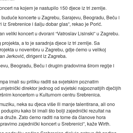
oncert na kojem je nastupilo 150 djece iz tri zemlje.
 za buduće koncerte u Zagrebu, Sarajevu, Beogradu, Beču i
 Srebrenice i šalju dobar glas”, rekao je Porić.
žan veliki koncert u dvorani “Vatroslav Lisinski” u Zagrebu.
rojekta, a to je saradnja djece iz tri zemlje. Sa
rojekta u novembru u Zagrebu, gdje ćemo u velikoj
ran Jerković, dirigent iz Zagreba.
evu, Beogradu, Beču i drugim gradovima širom regije i
 imali su priliku raditi sa svjetskim poznatim
mjetnički direktor jednog od svjetski najpoznatijih dječijih
završnim koncertom u Kulturnom centru Srebrenica.
uziku, neka su djeca više ili manje talentirana, ali ono
podupiru kako bi imali što bolji zajednički rezultat na
eca druže. Zato ćemo raditi na tome da članove hora
ravimo zajednički koncert u Srebrenici”, kaže Wirth.