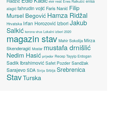
Edib Kadić
Hadžić
enisa
elvir resić
Enes Ratkušić
Filip
fahrudin vojić
Faris Nanić
alagić
Hamza Ridžal
Mursel Begović
Jakub
Irfan Horozović
Izbori
Hrvatska
Salkić
Lokalni izbori 2020
korona virus
magazin stav
Mirza
Mahir Sokolija
mustafa drnišlić
Skenderagić
Mostar
Nedim Hasić
Recep Tayyip Erdogan
prijedor
Sadik Ibrahimović
Sandžak
Safet Pozder
Srebrenica
Sarajevo
SDA
Srbija
Sirija
Stav
Turska