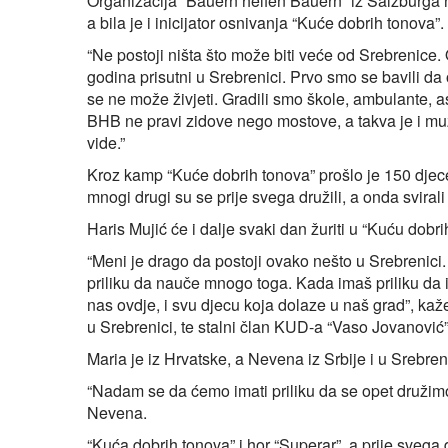
Organizacija “Bauern helfen Bauern” iz Salzburga 
a bila je i inicijator osnivanja “Kuće dobrih tonova
“Ne postoji ništa što može biti veće od Srebrenice.
godina prisutni u Srebrenici. Prvo smo se bavili 
se ne može živjeti. Gradili smo škole, ambulante, as
BHB ne pravi zidove nego mostove, a takva je i muz
vide.”
Kroz kamp “Kuće dobrih tonova” prošlo je 150 djece
mnogi drugi su se prije svega družili, a onda svirali 
Haris Mujić će i dalje svaki dan žuriti u “Kuću dobr
“Meni je drago da postoji ovako nešto u Srebrenici
priliku da nauče mnogo toga. Kada imaš priliku da i 
nas ovdje, i svu djecu koja dolaze u naš grad”, kaže
u Srebrenici, te stalni član KUD-a “Vaso Jovanović”
Maria je iz Hrvatske, a Nevena iz Srbije i u Srebre
“Nadam se da ćemo imati priliku da se opet družimo,
Nevena.
“Kuća dobrih tonova” i hor “Superar”, a prije svega d