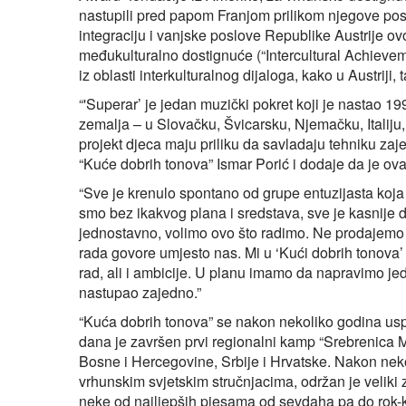
nastupili pred papom Franjom prilikom njegove pos
integraciju i vanjske poslove Republike Austrije ov
međukulturalno dostignuće (“Intercultural Achievem
iz oblasti interkulturalnog dijaloga, kako u Austriji,
“'Superar’ je jedan muzički pokret koji je nastao 1
zemalja – u Slovačku, Švicarsku, Njemačku, Italiju
projekt djeca maju priliku da savladaju tehniku zaje
“Kuće dobrih tonova” Ismar Porić i dodaje da je ova
“Sve je krenulo spontano od grupe entuzijasta koja 
smo bez ikakvog plana i sredstava, sve je kasnije d
jednostavno, volimo ovo što radimo. Ne prodajemo 
rada govore umjesto nas. Mi u ‘Kući dobrih tonova’ s
rad, ali i ambicije. U planu imamo da napravimo jed
nastupao zajedno.”
“Kuća dobrih tonova” se nakon nekoliko godina uspj
dana je završen prvi regionalni kamp “Srebrenica 
Bosne i Hercegovine, Srbije i Hrvatske. Nakon neko
vrhunskim svjetskim stručnjacima, održan je veliki
neke od najljepših pjesama od sevdaha pa do rok-k