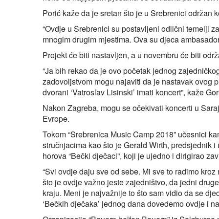
Porić kaže da je sretan što je u Srebrenici održan k
“Ovdje u Srebrenici su postavljeni odlični temelji
mnogim drugim mjestima. Ova su djeca ambasadori iz
Projekt će biti nastavljen, a u novembru će biti odr
“Ja bih rekao da je ovo početak jednog zajedničkog p
zadovoljstvom mogu najaviti da je nastavak ovog p
dvorani ‘Vatroslav Lisinski’ imati koncert”, kaže Go
Nakon Zagreba, mogu se očekivati koncerti u Saraj
Evrope.
Tokom “Srebrenica Music Camp 2018” učesnici kampa
stručnjacima kao što je Gerald Wirth, predsjednik i u
horova “Bečki dječaci”, koji je ujedno i dirigirao 
“Svi ovdje daju sve od sebe. Mi sve to radimo kroz m
što je ovdje važno jeste zajedništvo, da jedni druge 
kraju. Meni je najvažnije to što sam vidio da se dj
‘Bečkih dječaka’ jednog dana dovedemo ovdje i nap