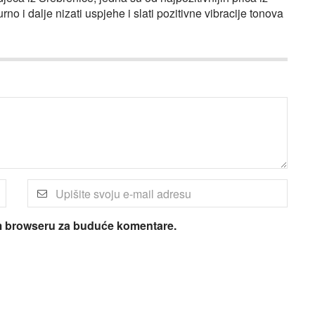
no i dalje nizati uspjehe i slati pozitivne vibracije tonova
om browseru za buduće komentare.