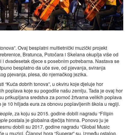
onova”. Ovaj besplatni multietnički muzički projekt
 Srebrenice, Bratunca, Potočara i Skelana okuplja više od
ući i dvadesetak djece s posebnim potrebama. Nastava se
tpuno besplatno da uče sve, od pjevanja, sviranja
rskog pjevanja, plesa, do njemačkog jezika.
 “Kuća dobrih tonova”, u okviru koje djeluje hor
nih poplava koje su pogodile našu zemlju. Tada je ovaj hor
su prikupljana sredstva za pomoć žrtvama velikih poplava
o je 10 hiljada eura za obnovu poplavljenih škola u regiji.
eople
, za koju su 2015. godine dobili nagradu “Filipin
ople
postala je globalna dječija himna. Ponovo ju je
pjesmu dobili su 2017. godine nagradu “Global Music
e u muzici. Članovi hora “Superar” su, između ostalog,