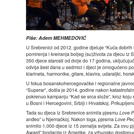
Piše: Adem MEHMEDOVIĆ
U Srebrenici od 2012. godine djeluje “Kuća dobrih t
pomirenja i kreiranja boljeg (su)života za djecu iz
350 djece starosti od dvije do 17 godina, uključuj
odvija šest dana u sedmici i djeci je omogućeno po
klarineta, harmonike, gitare, klavira, udaraljki, ho
U fokus bosanskohercegovačke i regionalne javnosti
“Superar”, došla je 2014. godine nakon katastrofal
pokrenuo kampanju “Kad se srca slože”, kroz koju 
u Bosni i Hercegovini, Srbiji i Hrvatskoj. Prikupljen
Tada su djeca iz Srebrenice snimila pjesmu
Love P
anđeo” u Njemačkoj. Nakon toga, pjesma
Love Pe
snimilo 1.000 djece iz 15 zemalja svijeta. Za ovu 
Award” fondacije iz Amerike, za vrhunsko dostignuć