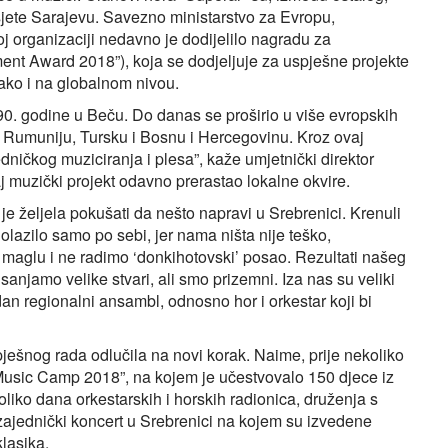
jete Sarajevu. Savezno ministarstvo za Evropu,
oj organizaciji nedavno je dodijelilo nagradu za
ent Award 2018”), koja se dodjeljuje za uspješne projekte
 tako i na globalnom nivou.
990. godine u Beču. Do danas se proširio u više evropskih
, Rumuniju, Tursku i Bosnu i Hercegovinu. Kroz ovaj
dničkog muziciranja i plesa”, kaže umjetnički direktor
j muzički projekt odavno prerastao lokalne okvire.
je željela pokušati da nešto napravi u Srebrenici. Krenuli
olazilo samo po sebi, jer nama ništa nije teško,
maglu i ne radimo ‘donkihotovski’ posao. Rezultati našeg
anjamo velike stvari, ali smo prizemni. Iza nas su veliki
an regionalni ansambl, odnosno hor i orkestar koji bi
ešnog rada odlučila na novi korak. Naime, prije nekoliko
Music Camp 2018”, na kojem je učestvovalo 150 djece iz
liko dana orkestarskih i horskih radionica, druženja s
 zajednički koncert u Srebrenici na kojem su izvedene
lasika.