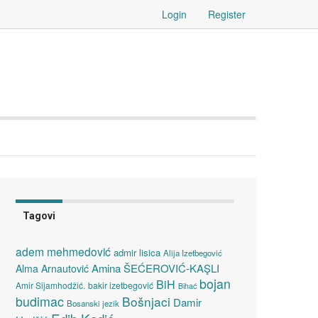
Login
Register
Tagovi
adem mehmedović
admir lisica
Alija Izetbegović
Amina ŠEĆEROVIĆ-KAŞLI
Alma Arnautović
bojan
BiH
Amir Sijamhodžić.
bakir izetbegović
Bihać
budimac
Bošnjaci
Damir
Bosanski jezik