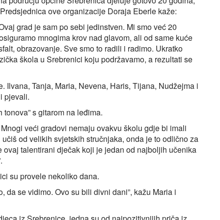
na području općine Srebrenica djeluje gotovo 20 godina,
”. Predsjednica ove organizacije Doraja Eberle kaže:
 Ovaj grad je sam po sebi jedinstven. Mi smo već 20
da osiguramo mnogima krov nad glavom, ali od same kuće
falt, obrazovanje. Sve smo to radili i radimo. Ukratko
ička škola u Srebrenici koju podržavamo, a rezultati se
. Ilvana, Tanja, Maria, Nevena, Haris, Tijana, Nudžejma i
i pjevali.
ih tonova” s gitarom na leđima.
. Mnogi veći gradovi nemaju ovakvu školu gdje bi imali
učiš od velikih svjetskih stručnjaka, onda je to odlično za
 ovaj talentirani dječak koji je jedan od najboljih učenika
.
nici su provele nekoliko dana.
 da se vidimo. Ovo su bili divni dani”, kažu Maria i
jeca iz Srebrenice, jedna su od najpozitivnijih priča iz