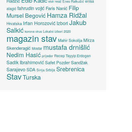
Edib Kadić
Hadžić
enisa
elvir resić
Enes Ratkušić
Filip
fahrudin vojić
Faris Nanić
alagić
Hamza Ridžal
Mursel Begović
Jakub
Irfan Horozović
Izbori
Hrvatska
Salkić
Lokalni izbori 2020
korona virus
magazin stav
Mirza
Mahir Sokolija
mustafa drnišlić
Skenderagić
Mostar
Nedim Hasić
Recep Tayyip Erdogan
prijedor
Sadik Ibrahimović
Sandžak
Safet Pozder
Srebrenica
Sarajevo
SDA
Srbija
Sirija
Stav
Turska