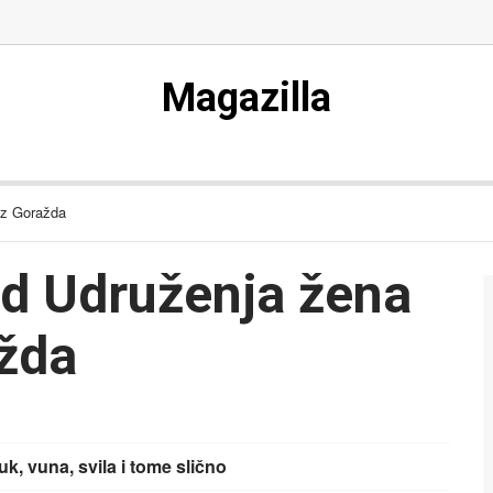
Magazilla
iz Goražda
ad Udruženja žena
ažda
k, vuna, svila i tome slično