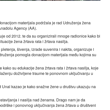
 donacijom materijala podržala je rad Udruženja žena
 Anadolu Agency (AA).
je od 2012. te da su organizirali mnoge radionice kako bi
acije žena žrtava rata i žrtava nasilja.
letenja, šivenja, izrade suvenira i nakita, organizuje i
Udruženja pomogla donacijom materijala među kojima su
kako su edukacije žena žrtava rata i žrtava nasilja, koje
ilaženju doživljene traume te ponovnom uključivanju u
Unal kazao je kako snažne žene u društvu ukazuju na
lostavljanja i nasilja nad ženama. Drago nam je da
odrške i ponovnog uključivanja žena žrtava u društveni