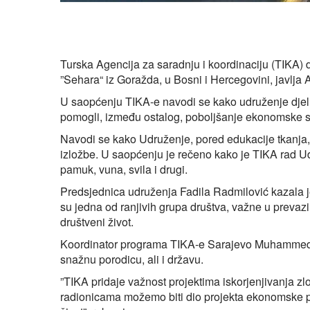
Turska Agencija za saradnju i koordinaciju (TIKA)
”Sehara“ iz Goražda, u Bosni i Hercegovini, javlja
U saopćenju TIKA-e navodi se kako udruženje djelu
pomogli, između ostalog, poboljšanje ekonomske situ
Navodi se kako Udruženje, pored edukacije tkanja, p
izložbe. U saopćenju je rečeno kako je TIKA rad 
pamuk, vuna, svila i drugi.
Predsjednica udruženja Fadila Radmilović kazala je 
su jedna od ranjivih grupa društva, važne u prevaz
društveni život.
Koordinator programa TIKA-e Sarajevo Muhammed 
snažnu porodicu, ali i državu.
”TIKA pridaje važnost projektima iskorjenjivanja z
radionicama možemo biti dio projekta ekonomske p