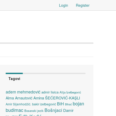
Login
Register
Tagovi
adem mehmedović
admir lisica
Alija Izetbegović
Amina ŠEĆEROVIĆ-KAŞLI
Alma Arnautović
bojan
BiH
Amir Sijamhodžić.
bakir izetbegović
Bihać
budimac
Bošnjaci
Damir
Bosanski jezik