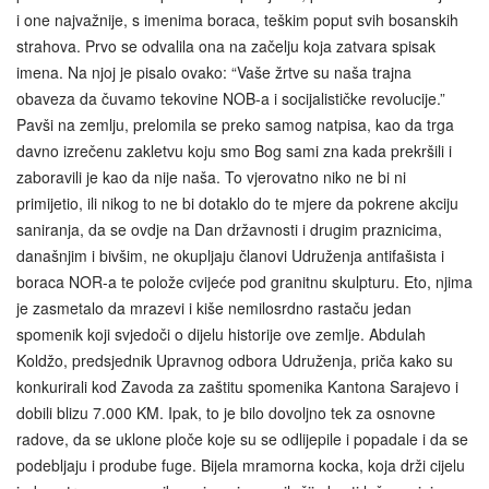
i one najvažnije, s imenima boraca, teškim poput svih bosanskih
strahova. Prvo se odvalila ona na začelju koja zatvara spisak
imena. Na njoj je pisalo ovako: “Vaše žrtve su naša trajna
obaveza da čuvamo tekovine NOB-a i socijalističke revolucije.”
Pavši na zemlju, prelomila se preko samog natpisa, kao da trga
davno izrečenu zakletvu koju smo Bog sami zna kada prekršili i
zaboravili je kao da nije naša. To vjerovatno niko ne bi ni
primijetio, ili nikog to ne bi dotaklo do te mjere da pokrene akciju
saniranja, da se ovdje na Dan državnosti i drugim praznicima,
današnjim i bivšim, ne okupljaju članovi Udruženja antifašista i
boraca NOR-a te polože cvijeće pod granitnu skulpturu. Eto, njima
je zasmetalo da mrazevi i kiše nemilosrdno rastaču jedan
spomenik koji svjedoči o dijelu historije ove zemlje. Abdulah
Koldžo, predsjednik Upravnog odbora Udruženja, priča kako su
konkurirali kod Zavoda za zaštitu spomenika Kantona Sarajevo i
dobili blizu 7.000 KM. Ipak, to je bilo dovoljno tek za osnovne
radove, da se uklone ploče koje su se odlijepile i popadale i da se
podebljaju i prodube fuge. Bijela mramorna kocka, koja drži cijelu