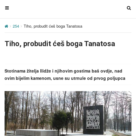
T
T
o
o
g
g
254
Tiho, probudit ćeš boga Tanatosa
g
g
l
l
Tiho, probudit ćeš boga Tanatosa
e
e
n
n
a
a
v
v
Stotinama žitelja Ilidže i njihovim gostima baš ovdje, nad
i
i
ovim bijelim kamenom, usne su utrnule od prvog poljupca
g
g
a
a
t
t
i
i
o
o
n
n