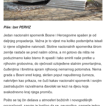
Piše: Izet PERVIZ
Jedan nacionalni spomenik Bosne i Hercegovine spašen je od
daljnjeg propadanja. Važna je to vijest ma koliko podsmijeha isisali
iz njene očigledne naivnosti. Stotine nacionalnih spomenika širom
zemlje rastače se pred našim očima, a mi gotovo da ništa ne
poduzimamo kako bismo ih spasili i tako smirili naše pretke u
njihovim grobovima, do vječnosti ozlojeđene stalnim prevrtanjima,
čuđenjima i ibretima spram njihovog nemarnog potomstva. Nema
grada u Bosni sred kojeg, skršen poput napuštenog ćumeza,
nakrivljen kao prikaza, ne čuči kakav nacionalni spomenik i svojim
zastrašujućim razvalinama đavolski se kezi na djecu koja
svakodnevno kraj njega promiču.
Pošto se taj čin dešava u atmosferi božićnih i novogodišnjih
prozračnosti, sasvim je logično da se, neumoljiva, nameće jedna