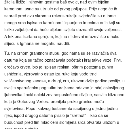
žitelja Ilidže i njihovim gostima baš ovdje, nad ovim bijelim
kamenom, usne su utrnule od prvog poljupca. Prije nego će ih
saprati pred ovu skromnu rekonstrukciju svjedočila su o tome
mnoga srca ispisana karminom i ispunjena imenima onih koji su
toliko zaljubljeni da hoće cijelom svijetu obznaniti svoju voljenost.
A tek ona iscrtana sprejom, kojima ni drevni mrazevi što u huku
slijeću s Igmana ne mogahu nauditi.
Tu, na crnom granitnom stupu, godinama su se razvlačila dva
datuma koja su tačno označavala početak i kraj takve veze. Prvi,
drečavo crven, bio je ispisan reskim, oštrim potezima punim
ushićenja, vjerovatno ostao iza ruke koju vode trnci
veličanstvenog zanosa, a drugi, crn, ukovan dvije godine poslije, u
svojim sparušenim pognutim brojkama odavao je očaj ostavljenog
ljubavnika i neki daleki zov raspustošene divljine, sasvim blizu one
koja je Geteovog Vertera prenijela preko granice među
svjetovima. Poput kakvog testamenta sabijenog u jednu jedinu
riječ, ispod drugog datuma pisalo je “sretno!” – kao da se
budućnost pred tim mladićem slomljena srca otvarala ulazom u