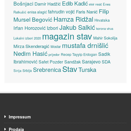
Edib Kadić
Bošnjaci
Damir Hadžić
elvir resić
Enes
Filip
fahrudin vojić
Faris Nanić
enisa alagić
Ratkušić
Hamza Ridžal
Mursel Begović
Hrvatska
Jakub Salkić
Irfan Horozović
Izbori
korona virus
magazin stav
Mahir Sokolija
Lokalni izbori 2020
mustafa drnišlić
Mirza Skenderagić
Mostar
Nedim Hasić
Sadik
Recep Tayyip Erdogan
prijedor
Sarajevo
Ibrahimović
Sandžak
SDA
Safet Pozder
Stav
Turska
Srebrenica
Srbija
Sirija
Impressum
Prodaja