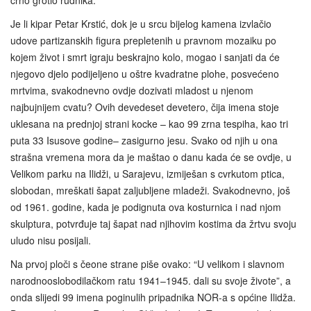
crno grotlo rudnika.
Je li kipar Petar Krstić, dok je u srcu bijelog kamena izvlačio
udove partizanskih figura prepletenih u pravnom mozaiku po
kojem život i smrt igraju beskrajno kolo, mogao i sanjati da će
njegovo djelo podijeljeno u oštre kvadratne plohe, posvećeno
mrtvima, svakodnevno ovdje dozivati mladost u njenom
najbujnijem cvatu? Ovih devedeset devetero, čija imena stoje
uklesana na prednjoj strani kocke – kao 99 zrna tespiha, kao tri
puta 33 Isusove godine– zasigurno jesu. Svako od njih u ona
strašna vremena mora da je maštao o danu kada će se ovdje, u
Velikom parku na Ilidži, u Sarajevu, izmiješan s cvrkutom ptica,
slobodan, mreškati šapat zaljubljene mladeži. Svakodnevno, još
od 1961. godine, kada je podignuta ova kosturnica i nad njom
skulptura, potvrđuje taj šapat nad njihovim kostima da žrtvu svoju
uludo nisu posijali.
Na prvoj ploči s čeone strane piše ovako: “U velikom i slavnom
narodnooslobodilačkom ratu 1941–1945. dali su svoje živote”, a
onda slijedi 99 imena poginulih pripadnika NOR-a s općine Ilidža.