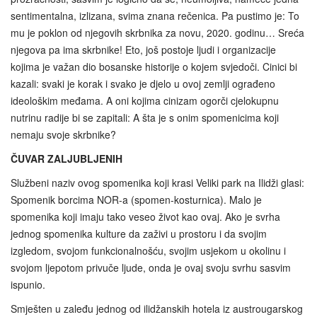
sentimentalna, izlizana, svima znana rečenica. Pa pustimo je: To
mu je poklon od njegovih skrbnika za novu, 2020. godinu… Sreća
njegova pa ima skrbnike! Eto, još postoje ljudi i organizacije
kojima je važan dio bosanske historije o kojem svjedoči. Cinici bi
kazali: svaki je korak i svako je djelo u ovoj zemlji ograđeno
ideološkim međama. A oni kojima cinizam ogorči cjelokupnu
nutrinu radije bi se zapitali: A šta je s onim spomenicima koji
nemaju svoje skrbnike?
ČUVAR ZALJUBLJENIH
Službeni naziv ovog spomenika koji krasi Veliki park na Ilidži glasi:
Spomenik borcima NOR-a (spomen-kosturnica). Malo je
spomenika koji imaju tako veseo život kao ovaj. Ako je svrha
jednog spomenika kulture da zaživi u prostoru i da svojim
izgledom, svojom funkcionalnošću, svojim usjekom u okolinu i
svojom ljepotom privuče ljude, onda je ovaj svoju svrhu sasvim
ispunio.
Smješten u zaleđu jednog od ilidžanskih hotela iz austrougarskog