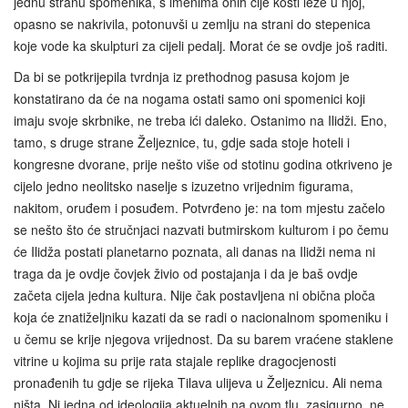
jednu stranu spomenika, s imenima onih čije kosti leže u njoj,
opasno se nakrivila, potonuvši u zemlju na strani do stepenica
koje vode ka skulpturi za cijeli pedalj. Morat će se ovdje još raditi.
Da bi se potkrijepila tvrdnja iz prethodnog pasusa kojom je
konstatirano da će na nogama ostati samo oni spomenici koji
imaju svoje skrbnike, ne treba ići daleko. Ostanimo na Ilidži. Eno,
tamo, s druge strane Željeznice, tu, gdje sada stoje hoteli i
kongresne dvorane, prije nešto više od stotinu godina otkriveno je
cijelo jedno neolitsko naselje s izuzetno vrijednim figurama,
nakitom, oruđem i posuđem. Potvrđeno je: na tom mjestu začelo
se nešto što će stručnjaci nazvati butmirskom kulturom i po čemu
će Ilidža postati planetarno poznata, ali danas na Ilidži nema ni
traga da je ovdje čovjek živio od postajanja i da je baš ovdje
začeta cijela jedna kultura. Nije čak postavljena ni obična ploča
koja će znatiželjniku kazati da se radi o nacionalnom spomeniku i
u čemu se krije njegova vrijednost. Da su barem vraćene staklene
vitrine u kojima su prije rata stajale replike dragocjenosti
pronađenih tu gdje se rijeka Tilava ulijeva u Željeznicu. Ali nema
ništa. Ni jedna od ideologija aktuelnih na ovom tlu, zasigurno, ne