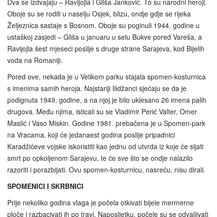
Dva se izdvajaju – Ravijojla i Gliša Janković. To su narodni heroji.
Oboje su se rodili u naselju Osjek, blizu, ondje gdje se rijeka
Željeznica sastaje s Bosnom. Oboje su poginuli 1944. godine u
ustaškoj zasjedi – Gliša u januaru u selu Bukve pored Vareša, a
Ravijojla šest mjeseci poslije s druge strane Sarajeva, kod Bijelih
voda na Romaniji.
Pored ove, nekada je u Velikom parku stajala spomen-kosturnica
s imenima samih heroja. Najstariji Ilidžanci sjećaju se da je
podignuta 1949. godine, a na njoj je bilo uklesano 26 imena palih
drugova. Među njima, isticali su se Vladimir Perić Valter, Omer
Maslić i Vaso Miskin. Godine 1981. prebačena je u Spomen-park
na Vracama, koji će jedanaest godina poslije pripadnici
Karadžićeve vojske iskoristiti kao jednu od utvrda iz koje će sijati
smrt po opkoljenom Sarajevu, te će sve što se ondje nalazilo
razoriti i porazbijati. Ovu spomen-kosturnicu, nasreću, nisu dirali.
SPOMENICI I SKRBNICI
Prije nekoliko godina vlaga je počela otkivati bijele mermerne
ploče i razbacivati ih po travi. Naposljetku, počele su se odvaljivati