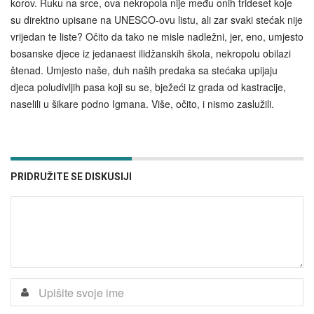
korov. Ruku na srce, ova nekropola nije među onih trideset koje
su direktno upisane na UNESCO-ovu listu, ali zar svaki stećak nije
vrijedan te liste? Očito da tako ne misle nadležni, jer, eno, umjesto
bosanske djece iz jedanaest ilidžanskih škola, nekropolu obilazi
štenad. Umjesto naše, duh naših predaka sa stećaka upijaju
djeca poludivljih pasa koji su se, bježeći iz grada od kastracije,
naselili u šikare podno Igmana. Više, očito, i nismo zaslužili.
PRIDRUŽITE SE DISKUSIJI