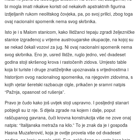
bi mogla imati nikakve koristi od nekakvih apstraktnih figurina
izdjeljanih rukom neolitskog čovjeka, pa, po svoj prilici, zbog toga
ovaj nacionalni spomenik nema svog skrbnika.
Isto je i s Malom stanicom, kako Ilidžanci tepaju zgradi željezničke
stanice izgrađenoj u vrijeme austrougarske okupacije, na kojoj su
se nekad čekali vozovi za jug. Ni ovaj nacionalni spomenik nema
svog skrbnika. Eno je, usred Ilidže, ruglo jedno, već dvadeset
godina stoji skršenog krova i rastočenih zidova. Umjesto table
koja bi turiste i druge znatiželjnike upoznavala s vrijednostima i
historijom ovog nacionalnog spomenika, na njegovim zidovima, s
kojih vjetar šeretski razbacuje cigle, prikačen je sramni natpis
“Pažnja, opasnost od rušenja”.
Pravo je čudo kako još uvijek stoji uspravno. I posljednji stanari
pobjegli su iz nje. S dijela zgrade na kojem i dalje, poput
raščupanog gavrana, čuči krovna konstrukcija više ne zove onaj
natpis: “Italijanska metraža na kilo.” To je znak da je i gospođa
Hasna Muzaferović, koja je ovdje provela više od dvadeset