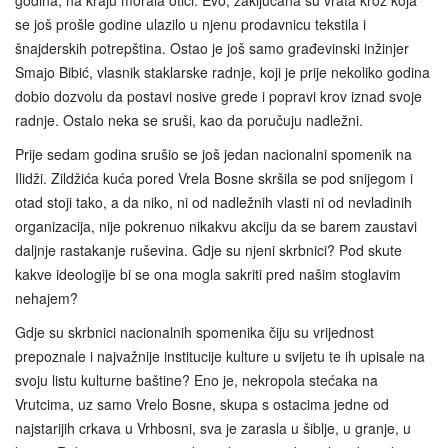
godina, na kraju morala otići. Evo, zaključana su vrata kroz koja
se još prošle godine ulazilo u njenu prodavnicu tekstila i
šnajderskih potrepština. Ostao je još samo građevinski inžinjer
Smajo Bibić, vlasnik staklarske radnje, koji je prije nekoliko godina
dobio dozvolu da postavi nosive grede i popravi krov iznad svoje
radnje. Ostalo neka se sruši, kao da poručuju nadležni.
Prije sedam godina srušio se još jedan nacionalni spomenik na
Ilidži. Zildžića kuća pored Vrela Bosne skršila se pod snijegom i
otad stoji tako, a da niko, ni od nadležnih vlasti ni od nevladinih
organizacija, nije pokrenuo nikakvu akciju da se barem zaustavi
daljnje rastakanje ruševina. Gdje su njeni skrbnici? Pod skute
kakve ideologije bi se ona mogla sakriti pred našim stoglavim
nehajem?
Gdje su skrbnici nacionalnih spomenika čiju su vrijednost
prepoznale i najvažnije institucije kulture u svijetu te ih upisale na
svoju listu kulturne baštine? Eno je, nekropola stećaka na
Vrutcima, uz samo Vrelo Bosne, skupa s ostacima jedne od
najstarijih crkava u Vrhbosni, sva je zarasla u šiblje, u granje, u