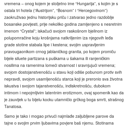
vremena – onog kojem je stoljetno ime “Hungarija”, s kojim je s
ostala tri hotela (“Austrijom”, “Bosnom” i “Hercegovinom”)
zaokruživao jednu historijsku priču i zatvarao jedno razdoblje
bosanske povijesti, prije nekoliko godina zamijenjeno s nesretnim
imenom “Crystal”; iskačući svojom raskošnom bjelinom iz
polupomračine koju krošnjama natkriljenim iza njegovih leđa
grade stotine stabala lipe i kestena; svojim uspravljenim
pravougaonikom crnog jablaničkog granita, po kojem promiču
bijele siluete partizana s puškama u šakama ili ranjeničkim
nosilima na ramenima lomeći stvarnost i sravnjujući vremena;
svojom dostojanstvenošću u stavu koji odiše pobunom protiv svih
nepravdi, svojom usamljenošću starca koji je preronio sva životna
iskustva i svojom tajanstvenošću, indiskretnošću, dubokom
intimom i nepojmljivim latentnim erotizmom, ovaj spomenik kao da
je zauvijek u tu bijelu kocku utamničio grčkog boga smrti, strašnog
Tanatosa.
Samo je tako i mogao privući najmlađe zaljubljene parove da
tajne o svojim prvim ljubavima povjere baš njemu. Stotinama