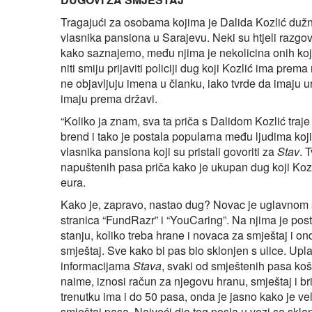
Tragajući za osobama kojima je Dalida Kozlić dužn
vlasnika pansiona u Sarajevu. Neki su htjeli razgovar
kako saznajemo, među njima je nekolicina onih koji 
niti smiju prijaviti policiji dug koji Kozlić ima prem
ne objavljuju imena u članku, iako tvrde da imaju u
imaju prema državi.
“Koliko ja znam, sva ta priča s Dalidom Kozlić traj
brend i tako je postala popularna među ljudima koj
vlasnika pansiona koji su pristali govoriti za
Stav
. 
napuštenih pasa priča kako je ukupan dug koji Koz
eura.
Kako je, zapravo, nastao dug? Novac je uglavnom s
stranica “FundRazr” i “YouCaring”. Na njima je post
stanju, koliko treba hrane i novaca za smještaj i on
smještaj. Sve kako bi pas bio sklonjen s ulice. Upl
informacijama
Stava
, svaki od smještenih pasa ko
naime, iznosi račun za njegovu hranu, smještaj i 
trenutku ima i do 50 pasa, onda je jasno kako je ve
smještaj pasa. Najveći dio tog posla u vezi sa skl