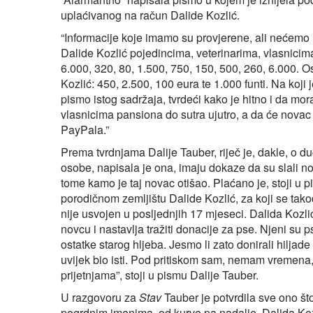
uplaćivanog na račun Dalide Kozlić.
“Informacije koje imamo su provjerene, ali nećemo
Dalide Kozlić pojedincima, veterinarima, vlasnici
6.000, 320, 80, 1.500, 750, 150, 500, 260, 6.000. 
Kozlić: 450, 2.500, 100 eura te 1.000 funti. Na koji
pismo istog sadržaja, tvrdeći kako je hitno i da mora
vlasnicima pansiona do sutra ujutro, a da će novac 
PayPala.”
Prema tvrdnjama Dalije Tauber, riječ je, dakle, o d
osobe, napisala je ona, imaju dokaze da su slali 
tome kamo je taj novac otišao. Plaćano je, stoji u p
porodičnom zemljištu Dalide Kozlić, za koji se tak
nije usvojen u posljednjih 17 mjeseci. Dalida Kozli
novcu i nastavlja tražiti donacije za pse. Njeni su 
ostatke starog hljeba. Jesmo li zato donirali hilja
uvijek bio isti. Pod pritiskom sam, nemam vremena,
prijetnjama”, stoji u pismu Dalije Tauber.
U razgovoru za
Stav
Tauber je potvrdila sve ono š
pogrdnim imenima, od kurve pa nadalje. Dalida Koz