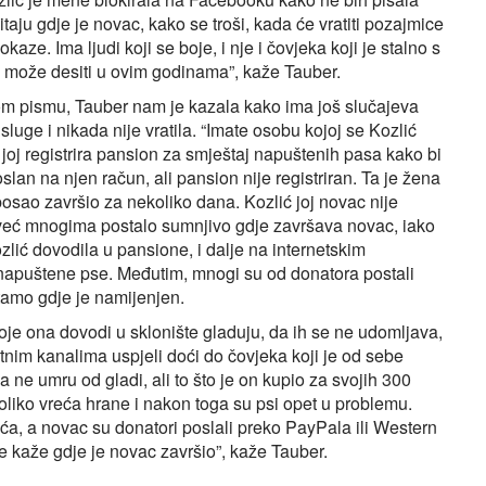
pitaju gdje je novac, kako se troši, kada će vratiti pozajmice
aze. Ima ljudi koji se boje, i nje i čovjeka koji je stalno s
se može desiti u ovim godinama”, kaže Tauber.
vom pismu, Tauber nam je kazala kako ima još slučajeva
sluge i nikada nije vratila. “Imate osobu kojoj se Kozlić
 joj registrira pansion za smještaj napuštenih pasa kako bi
an na njen račun, ali pansion nije registriran. Ta je žena
posao završio za nekoliko dana. Kozlić joj novac nije
je već mnogima postalo sumnjivo gdje završava novac, iako
zlić dovodila u pansione, i dalje na internetskim
 napuštene pse. Međutim, mnogi su od donatora postali
tamo gdje je namijenjen.
koje ona dovodi u sklonište gladuju, da ih se ne udomljava,
vatnim kanalima uspjeli doći do čovjeka koji je od sebe
 ne umru od gladi, ali to što je on kupio za svojih 300
liko vreća hrane i nakon toga su psi opet u problemu.
laća, a novac su donatori poslali preko PayPala ili Western
e kaže gdje je novac završio”, kaže Tauber.