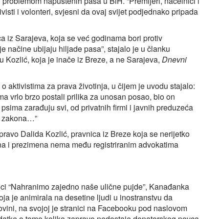
i problemom napuštenih pasa u BiH. “Premijeri, načelnici i
ivisti i volonteri, svjesni da ovaj svijet podjednako pripada
a iz Sarajeva, koja se već godinama bori protiv
načine ubijaju hiljade pasa”, stajalo je u članku
 Kozlić, koja je inače iz Breze, a ne Sarajeva,
Dnevni
o aktivistima za prava životinja, u čijem je uvodu stajalo:
a vrlo brzo postali prilika za unosan posao, bio on
 psima zarađuju svi, od privatnih firmi i javnih preduzeća
mo zakona…”
pravo Dalida Kozlić, pravnica iz Breze koja se nerijetko
mena i prezimena nema među registriranim advokatima
nici “Nahranimo zajedno naše ulične pujde”, Kanađanka
ja je animirala na desetine ljudi u inostranstvu da
vini, na svojoj je stranici na Facebooku pod naslovom
odatke o tome koliko zapravo nedostaje donatorskog novca