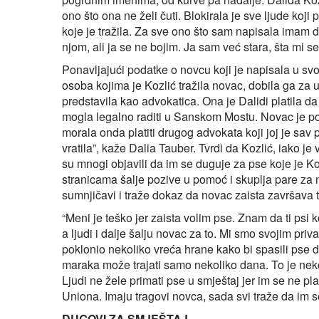
ono što ona ne želi čuti. Blokirala je sve ljude koji 
koje je tražila. Za sve ono što sam napisala imam dok
njom, ali ja se ne bojim. Ja sam već stara, šta mi 
Ponavljajući podatke o novcu koji je napisala u s
osoba kojima je Kozlić tražila novac, dobila ga za u
predstavila kao advokatica. Ona je Dalidi platila da
mogla legalno raditi u Sanskom Mostu. Novac je posl
morala onda platiti drugog advokata koji joj je sav 
vratila”, kaže Dalia Tauber. Tvrdi da Kozlić, iako 
su mnogi objavili da im se duguje za pse koje je Ko
stranicama šalje pozive u pomoć i skuplja pare za
sumnjičavi i traže dokaz da novac zaista završava 
“Meni je teško jer zaista volim pse. Znam da ti psi 
a ljudi i dalje šalju novac za to. Mi smo svojim pri
poklonio nekoliko vreća hrane kako bi spasili pse da
maraka može trajati samo nekoliko dana. To je neko
Ljudi ne žele primati pse u smještaj jer im se ne p
Uniona. Imaju tragovi novca, sada svi traže da im s
DUGOVI ZA SMJEŠTAJ