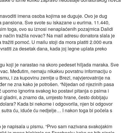
 navoditi imena osoba kojima se duguje. Ovo je dug
ma pansiona. Sve svote su iskazane u eurima. 11.440,
Osim toga, ovo su iznosi nenaplaćenih pozajmica Dalidi
 je način tražila novac? Na mail adresu donatora slala je
 tražiti pomoć. U mailu stoji da mora platiti 2.000 eura
vratiti za desetak dana, kada joj legne uplata preko
ugu koji je narastao na skoro pedeset hiljada maraka. Sve
novac. Međutim, nemaju nikakvu povratnu informaciju o
ismu, i za kupovinu zemlje u Brezi, najvjerovatnije na
ođer ne zna kako je potrošen. “Nijedan od njezinih pasa
ć uporno ignorira svakog ko postavi pitanja o psima i
psi gladni, a znamo da, umjesto hrane, često dobijaju
de dolara? Kada bi nekome i odgovorila, njen bi odgovor
 sutra ću, iduće ću nedjelje… I nakon toga bi počela s
to je napisala u pismu. “Prvo sam nazivana svakojakim
lić je mene blokirala na Facebooku kako ne bih pisala