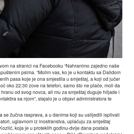
javom na stranici na Facebooku “Nahranimo zajedno naše
napuštenim psima. “Molim vas, ko je u kontaktu sa Dalidom
nih pasa koje je ona smjestila u smještaj, a koji od jučer
noć oko 22:30 zove na telefon, samo što ne plače, moli da
o hranu od svog novca, ali mu za smještaj duguje hiljade i
ntaktira sa njom”, stajalo je u objavi administratora te
e žučna rasprava, a u danima koji su uslijedili isplivali
natori, uglavnom iz inostranstva, uplaćuju za smještaj
 Kozlić, koja je u proteklih godinu-dvije dana postala