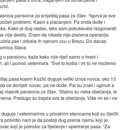
zlić.
vlasnica pansiona za smještaj pasa za
Stav
. “Isprva je sve
u počeli problemi. Kasni s plaćanjem. Pa onda dođe i
ka. Kako je dug rastao, tako sam pokušavala razgovarati
a se nije desilo. Znam da nikada nije plaćena operacija
uzela pse i odvela ih njenom ocu u Brezu. Do danas
vornica
Stava
.
 u pansionu, kaže kako nije riječ samo o hrani i
i, ali i pomoć veterinara. “Sve to košta i mi to ne možemo
eštaj pasa kojem Kozlić duguje veliki iznos novca, oko 13
a će donijeti novac, pa ne dođe. Psi su znali i uginuti a
vaj vlasnik pansiona za
Stav
. “Stalno su neka obećanja, te
a nema. Predugo su trajala sva ta obećanja. Više mi se i ne
uguje i veterinarima u privatnim stanicama koji su liječili
a potvrdio nam je da postoji dug prema njemu koji je,
vac koji je potrošio za liječenje i operiranje pasa. “Za