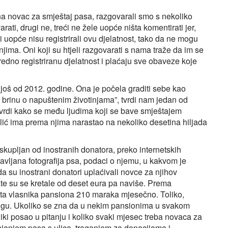
a novac za smještaj pasa, razgovarali smo s nekoliko
ati, drugi ne, treći ne žele uopće ništa komentirati jer,
uopće nisu registrirali ovu djelatnost, tako da ne mogu
a njima. Oni koji su htjeli razgovarati s nama traže da im se
redno registriranu djelatnost i plaćaju sve obaveze koje
e još od 2012. godine. Ona je počela graditi sebe kao
i brinu o napuštenim životinjama”, tvrdi nam jedan od
Tvrdi kako se među ljudima koji se bave smještajem
lić ima prema njima narastao na nekoliko desetina hiljada
kupljan od inostranih donatora, preko internetskih
avljana fotografija psa, podaci o njemu, u kakvom je
da su inostrani donatori uplaćivali novce za njihov
ate su se kretale od deset eura pa naviše. Prema
šta vlasnika pansiona 210 maraka mjesečno. Toliko,
brigu. Ukoliko se zna da u nekim pansionima u svakom
liki posao u pitanju i koliko svaki mjesec treba novaca za
anjanjem pasa s ulica, traganjem za donacijama i