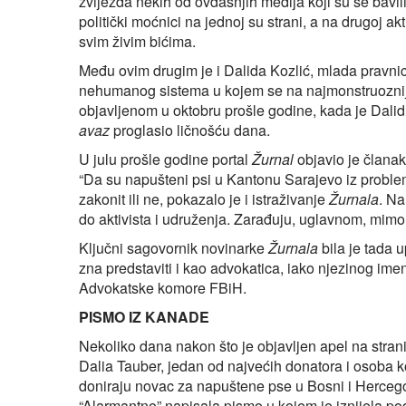
zvijezda nekih od ovdašnjih medija koji su se bavil
politički moćnici na jednoj su strani, a na drugoj akt
svim živim bićima.
Među ovim drugim je i Dalida Kozlić, mlada pravnic
nehumanog sistema u kojem se na najmonstruoznije 
objavljenom u oktobru prošle godine, kada je Dalidu
avaz
proglasio ličnošću dana.
U julu prošle godine portal
Žurnal
objavio je članak 
“Da su napušteni psi u Kantonu Sarajevo iz problem
zakonit ili ne, pokazalo je i istraživanje
Žurnala
. Na
do aktivista i udruženja. Zarađuju, uglavnom, mi
Ključni sagovornik novinarke
Žurnala
bila je tada u
zna predstaviti i kao advokatica, iako njezinog i
Advokatske komore FBiH.
PISMO IZ KANADE
Nekoliko dana nakon što je objavljen apel na stra
Dalia Tauber, jedan od najvećih donatora i osoba ko
doniraju novac za napuštene pse u Bosni i Hercego
“Alarmantno” napisala pismo u kojem je iznijela p