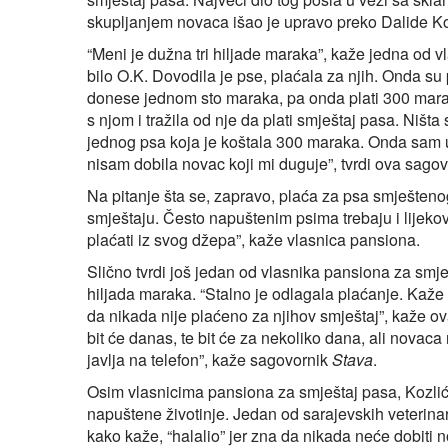
skupljanjem novaca išao je upravo preko Dalide Ko
“Meni je dužna tri hiljade maraka”, kaže jedna od 
bilo O.K. Dovodila je pse, plaćala za njih. Onda s
donese jednom sto maraka, pa onda plati 300 mara
s njom i tražila od nje da plati smještaj pasa. Ništ
jednog psa koja je koštala 300 maraka. Onda sam 
nisam dobila novac koji mi duguje”, tvrdi ova sago
Na pitanje šta se, zapravo, plaća za psa smještenog
smještaju. Često napuštenim psima trebaju i lijekov
plaćati iz svog džepa”, kaže vlasnica pansiona.
Slično tvrdi još jedan od vlasnika pansiona za smj
hiljada maraka. “Stalno je odlagala plaćanje. Kaže d
da nikada nije plaćeno za njihov smještaj”, kaže o
bit će danas, te bit će za nekoliko dana, ali novac
javlja na telefon”, kaže sagovornik
Stava
.
Osim vlasnicima pansiona za smještaj pasa, Kozlić d
napuštene životinje. Jedan od sarajevskih veterinar
kako kaže, “halalio” jer zna da nikada neće dobiti no