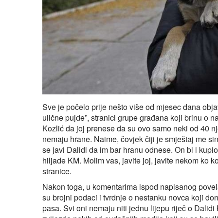
Sve je počelo prije nešto više od mjesec dana ob
ulične pujde”, stranici grupe građana koji brinu o 
Kozlić da joj prenese da su ovo samo neki od 40 nje
nemaju hrane. Naime, čovjek čiji je smještaj me si
se javi Dalidi da im bar hranu odnese. On bi i kupi
hiljade KM. Molim vas, javite joj, javite nekom ko ko
stranice.
Nakon toga, u komentarima ispod napisanog povela s
su brojni podaci i tvrdnje o nestanku novca koji do
pasa. Svi oni nemaju niti jednu lijepu riječ o Dalidi