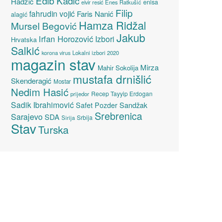
Edib Kadić
Hadžić
enisa
elvir resić
Enes Ratkušić
Filip
fahrudin vojić
Faris Nanić
alagić
Hamza Ridžal
Mursel Begović
Jakub
Irfan Horozović
Izbori
Hrvatska
Salkić
Lokalni izbori 2020
korona virus
magazin stav
Mirza
Mahir Sokolija
mustafa drnišlić
Skenderagić
Mostar
Nedim Hasić
Recep Tayyip Erdogan
prijedor
Sadik Ibrahimović
Sandžak
Safet Pozder
Srebrenica
Sarajevo
SDA
Srbija
Sirija
Stav
Turska