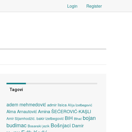
Login
Register
Tagovi
adem mehmedović
admir lisica
Alija Izetbegović
Amina ŠEĆEROVIĆ-KAŞLI
Alma Arnautović
bojan
BiH
Amir Sijamhodžić.
bakir izetbegović
Bihać
budimac
Bošnjaci
Damir
Bosanski jezik