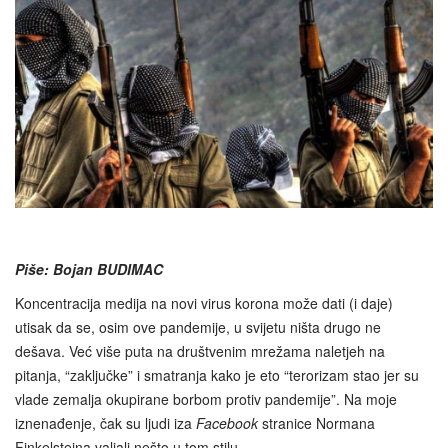
Piše: Bojan BUDIMAC
Koncentracija medija na novi virus korona može dati (i daje)
utisak da se, osim ove pandemije, u svijetu ništa drugo ne
dešava. Već više puta na društvenim mrežama naletjeh na
pitanja, “zaključke” i smatranja kako je eto “terorizam stao jer su
vlade zemalja okupirane borbom protiv pandemije”. Na moje
iznenađenje, čak su ljudi iza
Facebook
stranice Normana
Finkelsteina valjali nešto u tom stilu.