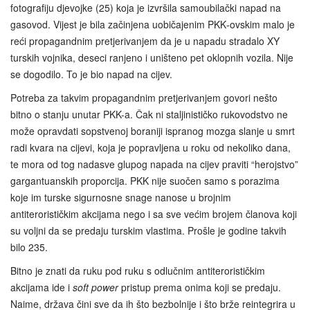
fotografiju djevojke (25) koja je izvršila samoubilački napad na
gasovod. Vijest je bila začinjena uobičajenim PKK‑ovskim malo je
reći propagandnim pretjerivanjem da je u napadu stradalo XY
turskih vojnika, deseci ranjeno i uništeno pet oklopnih vozila. Nije
se dogodilo. To je bio napad na cijev.
Potreba za takvim propagandnim pretjerivanjem govori nešto
bitno o stanju unutar PKK-a. Čak ni staljinističko rukovodstvo ne
može opravdati sopstvenoj boraniji ispranog mozga slanje u smrt
radi kvara na cijevi, koja je popravljena u roku od nekoliko dana,
te mora od tog nadasve glupog napada na cijev praviti “herojstvo”
gargantuanskih proporcija. PKK nije suočen samo s porazima
koje im turske sigurnosne snage nanose u brojnim
antiterorističkim akcijama nego i sa sve većim brojem članova koji
su voljni da se predaju turskim vlastima. Prošle je godine takvih
bilo 235.
Bitno je znati da ruku pod ruku s odlučnim antiterorističkim
akcijama ide i
soft power
pristup prema onima koji se predaju.
Naime, država čini sve da ih što bezbolnije i što brže reintegrira u