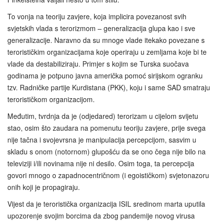
To vonja na teoriju zavjere, koja implicira povezanost svih
svjetskih vlada s terorizmom – generalizacija glupa kao i sve
generalizacije. Naravno da su mnoge vlade itekako povezane s
terorističkim organizacijama koje operiraju u zemljama koje bi te
vlade da destabiliziraju. Primjer s kojim se Turska suočava
godinama je potpuno javna američka pomoć sirijskom ogranku
tzv. Radničke partije Kurdistana (PKK), koju i same SAD smatraju
terorističkom organizacijom.
Međutim, tvrdnja da je (odjedared) terorizam u cijelom svijetu
stao, osim što zaudara na pomenutu teoriju zavjere, prije svega
nije tačna i svojevrsna je manipulacija percepcijom, sasvim u
skladu s onom (notornom) glupošću da se ono čega nije bilo na
televiziji i/ili novinama nije ni desilo. Osim toga, ta percepcija
govori mnogo o zapadnocentričnom (i egoističkom) svjetonazoru
onih koji je propagiraju.
Vijest da je teroristička organizacija ISIL sredinom marta uputila
upozorenje svojim borcima da zbog pandemije novog virusa