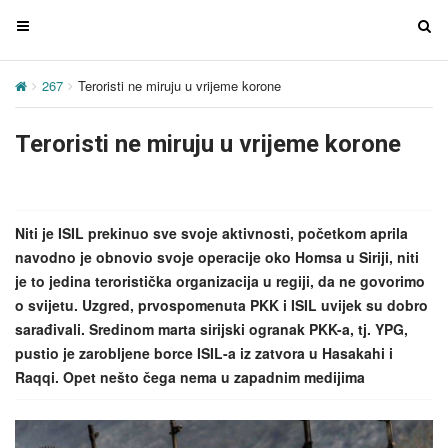
T
T
o
o
g
g
267
Teroristi ne miruju u vrijeme korone
g
g
l
l
Teroristi ne miruju u vrijeme korone
e
e
n
n
a
a
v
v
Niti je ISIL prekinuo sve svoje aktivnosti, početkom aprila
i
i
navodno je obnovio svoje operacije oko Homsa u Siriji, niti
g
g
je to jedina teroristička organizacija u regiji, da ne govorimo
a
a
o svijetu. Uzgred, prvospomenuta PKK i ISIL uvijek su dobro
t
t
sarađivali. Sredinom marta sirijski ogranak PKK-a, tj. YPG,
i
i
pustio je zarobljene borce ISIL-a iz zatvora u Hasakahi i
o
o
Raqqi. Opet nešto čega nema u zapadnim medijima
n
n