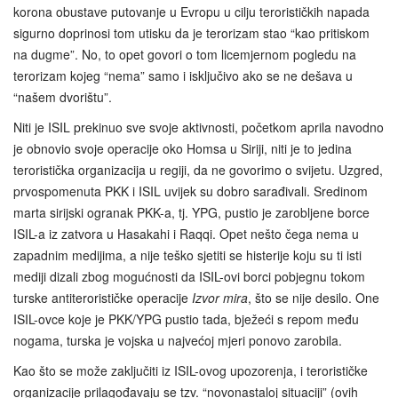
korona obustave putovanje u Evropu u cilju terorističkih napada
sigurno doprinosi tom utisku da je terorizam stao “kao pritiskom
na dugme”. No, to opet govori o tom licemjernom pogledu na
terorizam kojeg “nema” samo i isključivo ako se ne dešava u
“našem dvorištu”.
Niti je ISIL prekinuo sve svoje aktivnosti, početkom aprila navodno
je obnovio svoje operacije oko Homsa u Siriji, niti je to jedina
teroristička organizacija u regiji, da ne govorimo o svijetu. Uzgred,
prvospomenuta PKK i ISIL uvijek su dobro sarađivali. Sredinom
marta sirijski ogranak PKK-a, tj. YPG, pustio je zarobljene borce
ISIL-a iz zatvora u Hasakahi i Raqqi. Opet nešto čega nema u
zapadnim medijima, a nije teško sjetiti se histerije koju su ti isti
mediji dizali zbog mogućnosti da ISIL-ovi borci pobjegnu tokom
turske antiterorističke operacije
Izvor mira
, što se nije desilo. One
ISIL-ovce koje je PKK/YPG pustio tada, bježeći s repom među
nogama, turska je vojska u najvećoj mjeri ponovo zarobila.
Kao što se može zaključiti iz ISIL-ovog upozorenja, i terorističke
organizacije prilagođavaju se tzv. “novonastaloj situaciji” (ovih