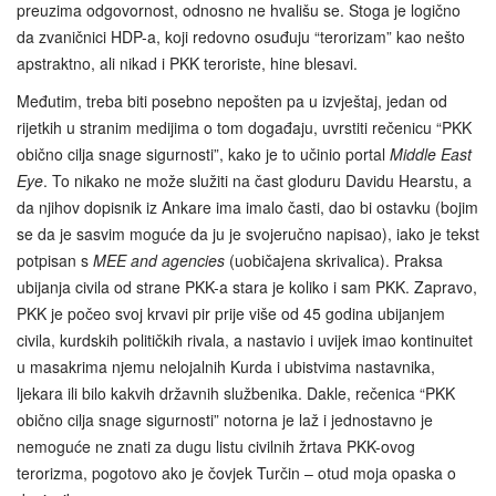
preuzima odgovornost, odnosno ne hvališu se. Stoga je logično
da zvaničnici HDP-a, koji redovno osuđuju “terorizam” kao nešto
apstraktno, ali nikad i PKK teroriste, hine blesavi.
Međutim, treba biti posebno nepošten pa u izvještaj, jedan od
rijetkih u stranim medijima o tom događaju, uvrstiti rečenicu “PKK
obično cilja snage sigurnosti”, kako je to učinio portal
Middle East
Eye
. To nikako ne može služiti na čast gloduru Davidu Hearstu, a
da njihov dopisnik iz Ankare ima imalo časti, dao bi ostavku (bojim
se da je sasvim moguće da ju je svojeručno napisao), iako je tekst
potpisan s
MEE and agencies
(uobičajena skrivalica). Praksa
ubijanja civila od strane PKK-a stara je koliko i sam PKK. Zapravo,
PKK je počeo svoj krvavi pir prije više od 45 godina ubijanjem
civila, kurdskih političkih rivala, a nastavio i uvijek imao kontinuitet
u masakrima njemu nelojalnih Kurda i ubistvima nastavnika,
ljekara ili bilo kakvih državnih službenika. Dakle, rečenica “PKK
obično cilja snage sigurnosti” notorna je laž i jednostavno je
nemoguće ne znati za dugu listu civilnih žrtava PKK-ovog
terorizma, pogotovo ako je čovjek Turčin – otud moja opaska o