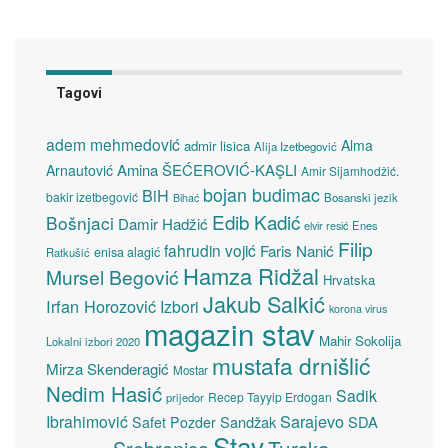
Tagovi
adem mehmedović
Alma
admir lisica
Alija Izetbegović
Amina ŠEĆEROVIĆ-KAŞLI
Arnautović
Amir Sijamhodžić.
bojan budimac
BiH
bakir izetbegović
Bosanski jezik
Bihać
Edib Kadić
Bošnjaci
Damir Hadžić
elvir resić
Enes
Filip
fahrudin vojić
Faris Nanić
enisa alagić
Ratkušić
Hamza Ridžal
Mursel Begović
Hrvatska
Jakub Salkić
Irfan Horozović
Izbori
korona virus
magazin stav
Mahir Sokolija
Lokalni izbori 2020
mustafa drnišlić
Mirza Skenderagić
Mostar
Nedim Hasić
Sadik
Recep Tayyip Erdogan
prijedor
Sarajevo
Ibrahimović
Sandžak
SDA
Safet Pozder
Stav