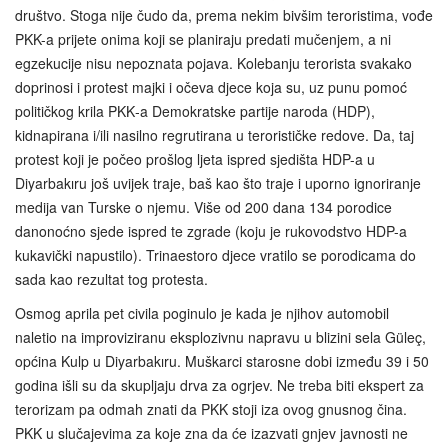
društvo. Stoga nije čudo da, prema nekim bivšim teroristima, vođe
PKK-a prijete onima koji se planiraju predati mučenjem, a ni
egzekucije nisu nepoznata pojava. Kolebanju terorista svakako
doprinosi i protest majki i očeva djece koja su, uz punu pomoć
političkog krila PKK‑a Demokratske partije naroda (HDP),
kidnapirana i/ili nasilno regrutirana u terorističke redove. Da, taj
protest koji je počeo prošlog ljeta ispred sjedišta HDP-a u
Diyarbakıru još uvijek traje, baš kao što traje i uporno ignoriranje
medija van Turske o njemu. Više od 200 dana 134 porodice
danonoćno sjede ispred te zgrade (koju je rukovodstvo HDP-a
kukavički napustilo). Trinaestoro djece vratilo se porodicama do
sada kao rezultat tog protesta.
Osmog aprila pet civila poginulo je kada je njihov automobil
naletio na improviziranu eksplozivnu napravu u blizini sela Güleç,
općina Kulp u Diyarbakıru. Muškarci starosne dobi između 39 i 50
godina išli su da skupljaju drva za ogrjev. Ne treba biti ekspert za
terorizam pa odmah znati da PKK stoji iza ovog gnusnog čina.
PKK u slučajevima za koje zna da će izazvati gnjev javnosti ne