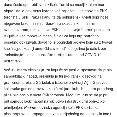
dana često upotrebljavani klišej). Turski su mediji krajem marta
objavili da je novi virus korona već zapažen u kampovima PKK
terorista u Siriji, Iraku i Iranu, te da nehigijenski uvjeti doprinose
njegovom brzom širenju. Sasvim u skladu s kriminalnim
svjetonazorom, rukovodstvo PKK-a, koje svoje “borce” posmatra
isključivo kao topovsko meso, činjenica koju nije potrebno
posebno dokazivati, dovoljno je pogledati brojeve koje su žrtvovali
kao “najpouzdaniji američki saveznici”, oboljelima je dalo izbor –
“volontirajte” za samoubilačke misije ili umrite od COVID-19
netretirani.
Već 31. marta eksplozija, za koju će se poslije ispostaviti da je bio
samoubilački napad, prekinula je tursko-iranski gasovod na
graničnom prelazu Gürbulak u istočnoj provinciji Ağrı. Gasovod
koji svake godine prevozi oko 10 milijardi kubnih metara prirodnog
plina nije prvi put meta PKK terorista. Međutim, čini se da je prvi
put samoubilački napad na isključivo infrastrukturni objekt bio
primijenjen.
Rudaw,
novinska agencija koju PKK koristi za
plasiranje svoje propagande, već je sljedećeg dana objavila ime i