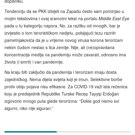
dopisniku.
Tendenciju da se PKK izbijeli na Zapadu često sam pominjao u
mojim tekstovima i ovaj sramotni tekst na portalu
Middle East Eye
pada u tu kategoriju napora. No, za razliku od mnogih, bar je
izvijestio o tom terorističkom nedjelu, pobijajući tezu raznih
pametnjakovića da je u vrijeme novog virusa korona terorizam
nekim čudom nestao s lica zemlje. Nije, ali (ne)opravdana
koncentracija medija na pandemiju može zavarati, odnosno ima
života (i smrti) i van pandemije.
Na kraju bih zaključio da pandemija i terorizam imaju dosta
zajedničkog. Nema dijela svijeta koji je imun. Selektivne borbe
protiv obiju pojava nisu efikasne. Za COVID-19 važi ista rečenica
koju je predsjednik Republike Turske Recep Tayyip Erdoğan
izgovorio mnogo puta glede terorizma: “Dokle god nismo svi
sigurni, niko nije siguran.”