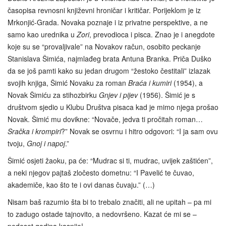
časopisa revnosni književni hroničar i kritičar. Porijeklom je iz
Mrkonjić-Grada. Novaka poznaje i iz privatne perspektive, a ne
samo kao urednika u
Zori
, prevodioca i pisca. Znao je i anegdote
koje su se “provaljivale” na Novakov račun, osobito peckanje
Stanislava Šimića, najmlađeg brata Antuna Branka. Priča Duško
da se još pamti kako su jedan drugom “žestoko čestitali” izlazak
svojih knjiga, Šimić Novaku za roman
Braća i kumiri
(1954), a
Novak Šimiću za stihozbirku
Gnjev i pijev
(1956). Šimić je s
društvom sjedio u Klubu Društva pisaca kad je mimo njega prošao
Novak. Šimić mu dovikne: “Novače, jedva ti pročitah roman…
Sračka i krompiri
?” Novak se osvrnu i hitro odgovori: “I ja sam ovu
tvoju,
Gnoj i napoj
.”
Šimić osjeti žaoku, pa će: “Mudrac si ti, mudrac, uvijek zaštićen”,
a neki njegov pajtaš zločesto dometnu: “I Pavelić te čuvao,
akademiče, kao što te i ovi danas čuvaju.” (…)
Nisam baš razumio šta bi to trebalo značiti, ali ne upitah – pa mi
to zadugo ostade tajnovito, a nedovršeno. Kazat će mi se –