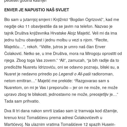
pedeset godina kasnije!
ENVER JE NAPUSTIO NAŠ SVIJET
Bio sam u jutarnjoj smjeni i Knjižnici “Bogdan Ogrizović”, kad me
negdje oko 11 obavijestiše da se javim na telefon. Nazvao je
tajnik Društva književnika Hrvatske Alojz Majetić. Veli mi da ima
jednu tužnu obavijest i jednu molbu u vezi s njom. “Recite,
Majetiću…”, rekoh. “Vidite, jutros je umro naš član Enver
Čolaković. Netko se, u ime Društva, mora na Mirogoju oprostiti od
njega. Zbog toga Vas zovem.” “Ali”, zamucah, “ja bih radije da to
predložite Nusretu Idrizoviću, oni se odavno poznaju, bliski su, a
Nusret je nedavno priredio po
Legendi o Ali-paši
radioroman,
netom emitiran…” Majetić me prekide: “Razgovarao sam s
Nusretom, on mi je Vas i preporučio – jer on ne može, ne može
upravo zbog te bliskosti, jednostavno ne može, preosjetljiv je…”
Tada sam prihvatio.
Dva ili tri dana nakon smrti izašao sam iz tramvaja kod džamije,
krenuo kroz Tomašićevu prema adresi Čolakovićevih u
Martićevoj. Na ulaznim vratima Tomašićeve 12 spazih Husein-