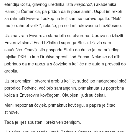
efendiju Đozu, glavnog urednika lista
Preporod
, i akademika
Hamdiju Ćemerlića, pa priđoh da ih poselamim. Usput im rekoh
za rahmetli Envera i pokop na koji sam se upravo uputio. “Nek’
mu je rahmet veliki”, rekoše, pa se i mi rukovasmo i raziđosmo.
Ulazna vrata Enverova stana bila su otvorena. Upravo su izlazili
Enverovi sinovi Esad i Zlatko i supruga Stella. Izjavio sam
saučešće. Obavijestio gospođu Stellu da ću se ja, na prijedlog
tajnika DKH, u ime Društva oprostiti od Enesa. Neko se od njih
pobrinuo da me upozna s čovjekom koji će me autom prevesti do
groblja.
Uz pripremljeni, otvoreni grob u koji je, sudeći po nadgrobnoj ploči
porodice Podvinc, već bilo sahranjenih, primaknuta su pogrebna
kolica s Enverovim kovčegom. Okupljeni ljudi su čekali.
Meni nepoznati čovjek, primaknut kovčegu, s papira je čitao
stihove.
Tada je lijes spušten i prekriven zemljom.