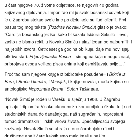
u čast njegove 70. životne obljetnice, te njegovih 40 godina
književnog djelovanja. Imponirao mi je svaki bosanski čovjek koji
je u Zagrebu stekao svoje ime po djelu koje su ljudi cijenili. Prvi
pasus tog mog teksta (
Pozdrav Novaku Simiću
) glasio je ovako:
“Čarolija bosanskog jezika, kako bi kazala Isidora Sekulić – evo,
zašto ne bismo rekli, u Novaku Simiću nalazi jedan od najburnijih i
najljepših izvora. Četrdeset ga godina oblikuje, daje mu novi sjaj,
otkriva stari.
Pripovijedačka Bosna
– sintagma koja mnogo znači,
pribrojava ovoga velikog pisca onima koji osmišljavaju svijet…”
Pročitao sam njegove knjige iz biblioteke posuđene– i
Brkiće iz
Bara
, i
Braću i kumire
, i
Voćnjak
, i knjige novela, među kojima su
antologijske
Nepoznata Bosna
i
Suton Tašlihana
.
“Novak Simić je rođen u Varešu, u siječnju 1906. U Zagrebu
upisuje i diplomira Visoku ekonomsko-komercijalnu školu, te je od
studentskih dana do današnjega, naš sugrađanin, neprestani
tumač dramatskih i lirskih virova života. Upečatljivošću svojega
kazivanja Novak Simić se ubraja u one čarobnjake riječi i
društvene analitičare kakvih smo malo imali u našim