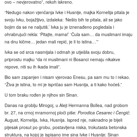
ovo – nevjerovatno”, rekoh iskreno.
“Nedugo nakon vjenčanja Ivke i Husnije, majka Kornelija pitala je
svoju Ivku, bojažljivo, izdaleka: ‘Nešto bih te pitala, ali se jako
bojim da se ne naljutiš.’ Ivka ju je iznenađeno pogledala i
ohrabrujući rekla: ‘Pitajte, mama!’ ‘Čula sam… da muslimani imaju
na dnu kičme… jedan mali repić, je li to istina…’”
Ivka se od srca nasmijala i odmah je utješila svoju dobru,
priprostu majku “da ni muslimani ni Bosanci nemaju nikakve
repove, niti su ih ikada imali”.
Bio sam zapanjen i nisam vjerovao Enesu, pa sam mu to i rekao.
“Živa je istina, to mi je ispričao sam Husnija, a ti kako hoćeš.”
U tom braku rođen je njihov sin Sinan.
Danas na groblju Mirogoj, u Aleji Hermanna Bollea, nad grobom
br. 27, na crnoj mramornoj ploči piše:
Porodica Cesarec i
Čengić
:
August, Kornelija, Ivka, Husnija. Ispred nje, naknadno je bijeli
pijesak prosut po grobu, postavljena niska, trokutasta betonska
struktura, na kojoj je ispisano ime sina Ivke i Husnije: Sinan