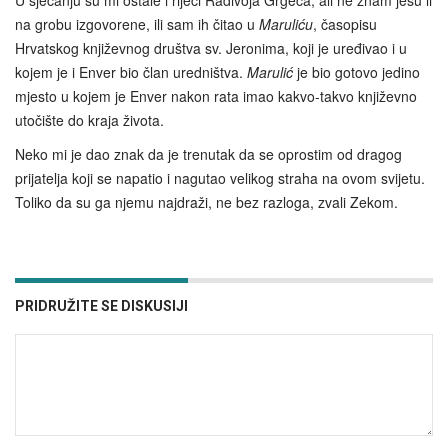
U sjećanju su mi ostale i riječi Radivoja Grgeca, ali ne znam jesu li
na grobu izgovorene, ili sam ih čitao u
Maruliću
, časopisu
Hrvatskog književnog društva sv. Jeronima, koji je uređivao i u
kojem je i Enver bio član uredništva.
Marulić
je bio gotovo jedino
mjesto u kojem je Enver nakon rata imao kakvo-takvo književno
utočište do kraja života.
Neko mi je dao znak da je trenutak da se oprostim od dragog
prijatelja koji se napatio i nagutao velikog straha na ovom svijetu.
Toliko da su ga njemu najdraži, ne bez razloga, zvali Zekom.
PRIDRUŽITE SE DISKUSIJI