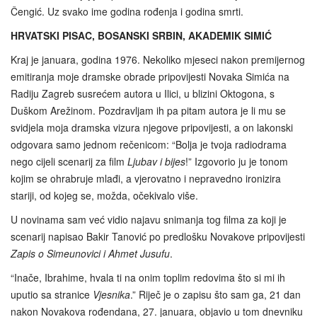
Čengić. Uz svako ime godina rođenja i godina smrti.
HRVATSKI PISAC, BOSANSKI SRBIN, AKADEMIK SIMIĆ
Kraj je januara, godina 1976. Nekoliko mjeseci nakon premijernog
emitiranja moje dramske obrade pripovijesti Novaka Simića na
Radiju Zagreb susrećem autora u Ilici, u blizini Oktogona, s
Duškom Arežinom. Pozdravljam ih pa pitam autora je li mu se
svidjela moja dramska vizura njegove pripovijesti, a on lakonski
odgovara samo jednom rečenicom: “Bolja je tvoja radiodrama
nego cijeli scenarij za film
Ljubav i bijes
!” Izgovorio ju je tonom
kojim se ohrabruje mlađi, a vjerovatno i nepravedno ironizira
stariji, od kojeg se, možda, očekivalo više.
U novinama sam već vidio najavu snimanja tog filma za koji je
scenarij napisao Bakir Tanović po predlošku Novakove pripovijesti
Zapis o Simeunovici i Ahmet Jusufu
.
“Inače, Ibrahime, hvala ti na onim toplim redovima što si mi ih
uputio sa stranice
Vjesnika
.” Riječ je o zapisu što sam ga, 21 dan
nakon Novakova rođendana, 27. januara, objavio u tom dnevniku