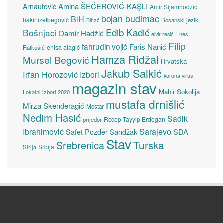
Amina ŠEĆEROVIĆ-KAŞLI
Arnautović
Amir Sijamhodžić.
bojan budimac
BiH
bakir izetbegović
Bosanski jezik
Bihać
Edib Kadić
Bošnjaci
Damir Hadžić
elvir resić
Enes
Filip
fahrudin vojić
Faris Nanić
enisa alagić
Ratkušić
Hamza Ridžal
Mursel Begović
Hrvatska
Jakub Salkić
Irfan Horozović
Izbori
korona virus
magazin stav
Mahir Sokolija
Lokalni izbori 2020
mustafa drnišlić
Mirza Skenderagić
Mostar
Nedim Hasić
Sadik
Recep Tayyip Erdogan
prijedor
Sarajevo
Ibrahimović
Sandžak
SDA
Safet Pozder
Stav
Turska
Srebrenica
Srbija
Sirija