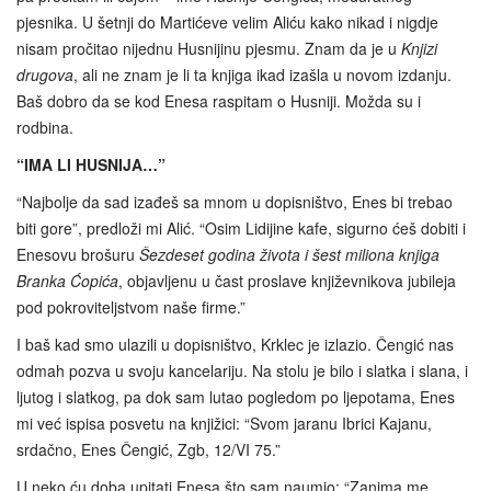
pjesnika. U šetnji do Martićeve velim Aliću kako nikad i nigdje
nisam pročitao nijednu Husnijinu pjesmu. Znam da je u
Knjizi
drugova
, ali ne znam je li ta knjiga ikad izašla u novom izdanju.
Baš dobro da se kod Enesa raspitam o Husniji. Možda su i
rodbina.
“IMA LI HUSNIJA…”
“Najbolje da sad izađeš sa mnom u dopisništvo, Enes bi trebao
biti gore”, predloži mi Alić. “Osim Lidijine kafe, sigurno ćeš dobiti i
Enesovu brošuru
Šezdeset godina života i šest miliona
knjiga
Branka Ćopića
, objavljenu u čast proslave književnikova jubileja
pod pokroviteljstvom naše firme.”
I baš kad smo ulazili u dopisništvo, Krklec je izlazio. Čengić nas
odmah pozva u svoju kancelariju. Na stolu je bilo i slatka i slana, i
ljutog i slatkog, pa dok sam lutao pogledom po ljepotama, Enes
mi već ispisa posvetu na knjižici: “Svom jaranu Ibrici Kajanu,
srdačno, Enes Čengić, Zgb, 12/VI 75.”
U neko ću doba upitati Enesa što sam naumio: “Zanima me,