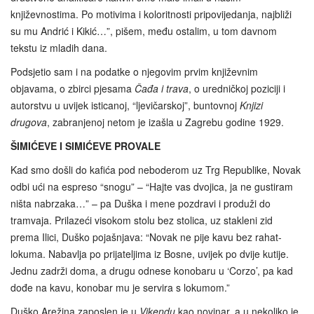
književnostima. Po motivima i koloritnosti pripovijedanja, najbliži
su mu Andrić i Kikić…”, pišem, među ostalim, u tom davnom
tekstu iz mladih dana.
Podsjetio sam i na podatke o njegovim prvim književnim
objavama, o zbirci pjesama
Čađa i trava
, o uredničkoj poziciji i
autorstvu u uvijek isticanoj, “ljevičarskoj”, buntovnoj
Knjizi
drugova
, zabranjenoj netom je izašla u Zagrebu godine 1929.
ŠIMIĆEVE I SIMIĆEVE PROVALE
Kad smo došli do kafića pod neboderom uz Trg Republike, Novak
odbi ući na espreso “snogu” – “Hajte vas dvojica, ja ne gustiram
ništa nabrzaka…” – pa Duška i mene pozdravi i produži do
tramvaja. Prilazeći visokom stolu bez stolica, uz stakleni zid
prema Ilici, Duško pojašnjava: “Novak ne pije kavu bez rahat-
lokuma. Nabavlja po prijateljima iz Bosne, uvijek po dvije kutije.
Jednu zadrži doma, a drugu odnese konobaru u ‘Corzo’, pa kad
dođe na kavu, konobar mu je servira s lokumom.”
Duško Arežina zaposlen je u
Vikendu
kao novinar, a u nekoliko je