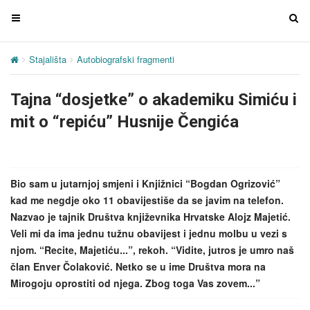
T
T
o
o
g
g
Stajališta
Autobiografski fragmenti
Tajna “dosjetke” o akademiku S
g
g
l
l
Tajna “dosjetke” o akademiku Simiću i
e
e
n
n
mit o “repiću” Husnije Čengića
a
a
v
v
i
i
g
g
Bio sam u jutarnjoj smjeni i Knjižnici “Bogdan Ogrizović”
a
a
kad me negdje oko 11 obavijestiše da se javim na telefon.
t
t
Nazvao je tajnik Društva književnika Hrvatske Alojz Majetić.
i
i
Veli mi da ima jednu tužnu obavijest i jednu molbu u vezi s
o
o
njom. “Recite, Majetiću...”, rekoh. “Vidite, jutros je umro naš
n
n
član Enver Čolaković. Netko se u ime Društva mora na
Mirogoju oprostiti od njega. Zbog toga Vas zovem...”