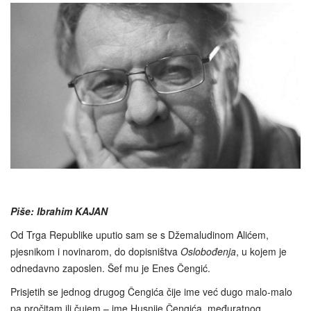
Piše: Ibrahim KAJAN
Od Trga Republike uputio sam se s Džemaludinom Alićem,
pjesnikom i novinarom, do dopisništva
Oslobođenja
, u kojem je
odnedavno zaposlen. Šef mu je Enes Čengić.
Prisjetih se jednog drugog Čengića čije ime već dugo malo-malo
pa pročitam ili čujem – ime Husnije Čengića, međuratnog