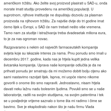
američkom tržištu. Ako želite svoj proizvod plasirati u SAD-u, onda
morate imati studiju provedenu na američkoj populaciji. U
suprotnom, njihove institucije ne dopuštaju dozvolu za plasman
proizvoda na njihovom tržištu. Za najviše dvije do tri godine imat
ćemo lijek u Evropi, u SAD će nam trebati nešto više vremena.
Tamo nam za studije i istraživanja treba dvadesetak miliona eura,
to je za nas ogroman novac.
Razgovaramo s nekim od najvećih farmaceutskih kompanija
svijeta koje su iskazale interes za nama. Prvu ponudu smo imali u
decembru 2017. godine, kada nas je htjela kupiti jedna velika
švicarska kompanija. Uprava naše kompanije odlučila je da ne
prihvati ponudu jer smatraju da mi možemo dobiti bolju cijenu ako
sami nastavimo razvijati lijek. Isprva, mi uopće nismo nikome
govorili o onome što smo napravili. Jednostavno, nisam htjela
davati neku lažnu nadu bolesnim ljudima. Povukli smo se u naše
laboratorije, radili na svojim studijama, na svojim patentima i tek
se u posljednje vrijeme saznalo o tome šta mi radimo i čime se
bavimo. Sve je eksplodiralo nakon što je našu firmu Vlada