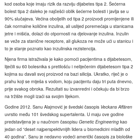
kod osoba koje imaju rizik da razviju dijabetes tipa 2. Šećerna
bolest tipa 2 daleko je najčešći oblik šećerne bolesti i javlja se u
90% slučajeva. Većina oboljelih od tipa 2 proizvodi promijenjene ili
čak normalne količine inzulina, ali uslijed poremećaja u stanicama
jetre i mišića, dolazi do otpornosti na djelovanje inzulina. Inzulin
se veže za stanične receptore, ali glukoza ne može ući u stanicu i
to je stanje poznato kao inzulinska rezistencija.
Njena firma istraživala je kako pomoći pacijentima s dijabetesom,
liječili su 60 bolesnika s pretilošću i neliječenim dijabetesom tipa 2
kojima su davali svoj proizvod na bazi silicija. Ukratko, riječ je o
prahu koji se miješa s vodom, koju pacijentu daju tri puta dnevno,
prije svakog obroka. Rezultati su izvanredni i očekuju da bi brzo
na tržište mogli izaći sa svojim lijekom.
Godine 2012. Sanu Alajmović je švedski časopis
Veckans Affären
uvrstio među 101 švedskog supertalenta. U maju ove godine
predstavljena je u naučnom časopisu
Genetic Engineering
kao
jedan od “deset najperspektivnijih lidera u biomedicini mlađih od
40 godina”. Sanu je nedavno vodeći američki časopis za biološke