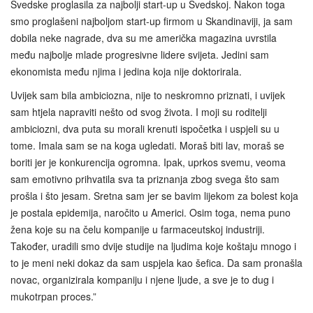
Švedske proglasila za najbolji start-up u Švedskoj. Nakon toga
smo proglašeni najboljom start-up firmom u Skandinaviji, ja sam
dobila neke nagrade, dva su me američka magazina uvrstila
među najbolje mlade progresivne lidere svijeta. Jedini sam
ekonomista među njima i jedina koja nije doktorirala.
Uvijek sam bila ambiciozna, nije to neskromno priznati, i uvijek
sam htjela napraviti nešto od svog života. I moji su roditelji
ambiciozni, dva puta su morali krenuti ispočetka i uspjeli su u
tome. Imala sam se na koga ugledati. Moraš biti lav, moraš se
boriti jer je konkurencija ogromna. Ipak, uprkos svemu, veoma
sam emotivno prihvatila sva ta priznanja zbog svega što sam
prošla i što jesam. Sretna sam jer se bavim lijekom za bolest koja
je postala epidemija, naročito u Americi. Osim toga, nema puno
žena koje su na čelu kompanije u farmaceutskoj industriji.
Također, uradili smo dvije studije na ljudima koje koštaju mnogo i
to je meni neki dokaz da sam uspjela kao šefica. Da sam pronašla
novac, organizirala kompaniju i njene ljude, a sve je to dug i
mukotrpan proces.”