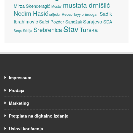
mustafa drnišlić
Mirza Skenderagić
Mostar
Nedim Hasić
Sadik
Recep Tayyip Erdogan
prijedor
Sarajevo
Ibrahimović
Sandžak
SDA
Safet Pozder
Stav
Turska
Srebrenica
Srbija
Sirija
Impressum
Prodaja
Marketing
Pretplata na digitalno izdanje
Uslovi korištenja