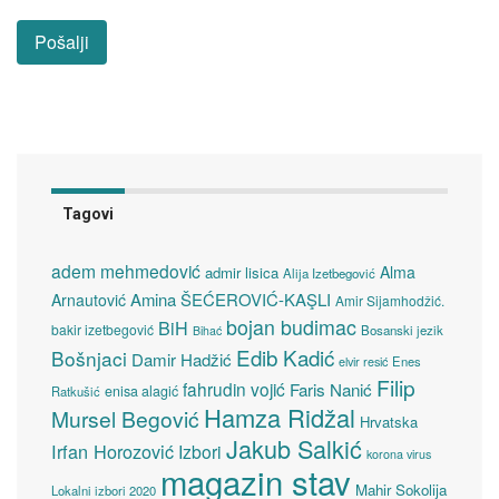
Tagovi
adem mehmedović
Alma
admir lisica
Alija Izetbegović
Amina ŠEĆEROVIĆ-KAŞLI
Arnautović
Amir Sijamhodžić.
bojan budimac
BiH
bakir izetbegović
Bosanski jezik
Bihać
Edib Kadić
Bošnjaci
Damir Hadžić
elvir resić
Enes
Filip
fahrudin vojić
Faris Nanić
enisa alagić
Ratkušić
Hamza Ridžal
Mursel Begović
Hrvatska
Jakub Salkić
Irfan Horozović
Izbori
korona virus
magazin stav
Mahir Sokolija
Lokalni izbori 2020