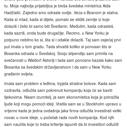
tu. Moja najbolja prijateljica je bivša švedska ministrica Aida
Hadžialić. Zajedno smo odrasle ovdje. Veza s Bosnom je stalna.
Kada si mlad, kada si dijete, pomalo se stidiš zemlje iz koje
dolaziš i želio bi samo biti Šveđanin. Međutim, kada odrasteš,
kada sazriš, onda bude drugačije. Recimo, u New Yorku je
potpuno nebitno ko si, šta si i odakle dolaziš. Taj sam osjećaj prvi
put imala u tom gradu. Tada shvatiš koliko si ponosan što si
Bosanka odrasla u Švedskoj. Svoju stipendiju sam primila na
svečanosti u Waldorf Astoriji i tada sam ponosno kazala kako sam
Bosanka sa švedskim državljanstvom i da sam u New Yorku
građanin svijeta.
Imala sam problem s leđima, trpjela strašne bolove. Kada sam
ozdravila, odlučila sam pokrenuti kompaniju koja će se baviti
lijekovima. Nisam izumitelj, ja sam ekonomistica koja je potražila
ljude koji mogu pomoći ideji. Vratila sam se u Stockholm upravo u
vrijeme kada je jedna ovdašnja jaka firma odlučila investirati veliki
novac u nove ideje, u početak rada novih kompanija. Kod njih
sam naučila koje to treba kriterije ispuniti da bi investitori odlučili