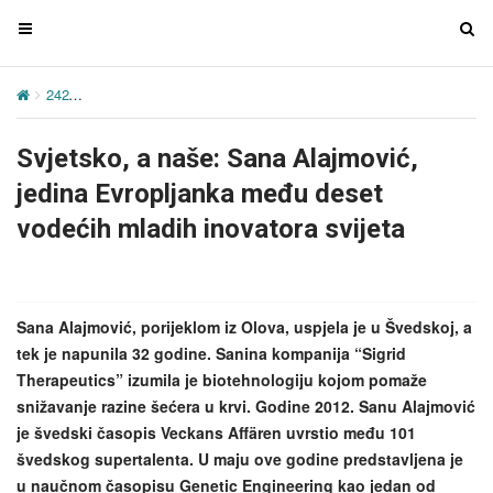
T
T
o
o
g
g
242
Svjetsko, a naše: Sana Alajmović, jedina Evropljanka među des
g
g
l
l
Svjetsko, a naše: Sana Alajmović,
e
e
n
n
jedina Evropljanka među deset
a
a
vodećih mladih inovatora svijeta
v
v
i
i
g
g
a
a
Sana Alajmović, porijeklom iz Olova, uspjela je u Švedskoj, a
t
t
tek je napunila 32 godine. Sanina kompanija “Sigrid
i
i
Therapeutics” izumila je biotehnologiju kojom pomaže
o
o
snižavanje razine šećera u krvi. Godine 2012. Sanu Alajmović
n
n
je švedski časopis Veckans Affären uvrstio među 101
švedskog supertalenta. U maju ove godine predstavljena je
u naučnom časopisu Genetic Engineering kao jedan od