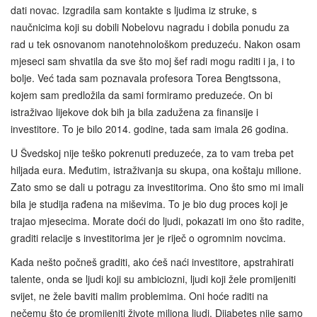
dati novac. Izgradila sam kontakte s ljudima iz struke, s
naučnicima koji su dobili Nobelovu nagradu i dobila ponudu za
rad u tek osnovanom nanotehnološkom preduzeću. Nakon osam
mjeseci sam shvatila da sve što moj šef radi mogu raditi i ja, i to
bolje. Već tada sam poznavala profesora Torea Bengtssona,
kojem sam predložila da sami formiramo preduzeće. On bi
istraživao lijekove dok bih ja bila zadužena za finansije i
investitore. To je bilo 2014. godine, tada sam imala 26 godina.
U Švedskoj nije teško pokrenuti preduzeće, za to vam treba pet
hiljada eura. Međutim, istraživanja su skupa, ona koštaju milione.
Zato smo se dali u potragu za investitorima. Ono što smo mi imali
bila je studija rađena na miševima. To je bio dug proces koji je
trajao mjesecima. Morate doći do ljudi, pokazati im ono što radite,
graditi relacije s investitorima jer je riječ o ogromnim novcima.
Kada nešto počneš graditi, ako ćeš naći investitore, apstrahirati
talente, onda se ljudi koji su ambiciozni, ljudi koji žele promijeniti
svijet, ne žele baviti malim problemima. Oni hoće raditi na
nečemu što će promijeniti živote miliona ljudi. Dijabetes nije samo