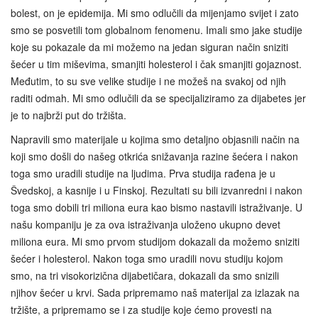
bolest, on je epidemija. Mi smo odlučili da mijenjamo svijet i zato
smo se posvetili tom globalnom fenomenu. Imali smo jake studije
koje su pokazale da mi možemo na jedan siguran način sniziti
šećer u tim miševima, smanjiti holesterol i čak smanjiti gojaznost.
Međutim, to su sve velike studije i ne možeš na svakoj od njih
raditi odmah. Mi smo odlučili da se specijaliziramo za dijabetes jer
je to najbrži put do tržišta.
Napravili smo materijale u kojima smo detaljno objasnili način na
koji smo došli do našeg otkrića snižavanja razine šećera i nakon
toga smo uradili studije na ljudima. Prva studija rađena je u
Švedskoj, a kasnije i u Finskoj. Rezultati su bili izvanredni i nakon
toga smo dobili tri miliona eura kao bismo nastavili istraživanje. U
našu kompaniju je za ova istraživanja uloženo ukupno devet
miliona eura. Mi smo prvom studijom dokazali da možemo sniziti
šećer i holesterol. Nakon toga smo uradili novu studiju kojom
smo, na tri visokorizična dijabetičara, dokazali da smo snizili
njihov šećer u krvi. Sada pripremamo naš materijal za izlazak na
tržište, a pripremamo se i za studije koje ćemo provesti na