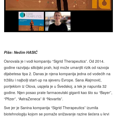
Piše: Nedim HASIĆ
Osnovala je i vodi kompaniju “Sigrid Therapeutics”. Od 2014.
godine razvijaju silicijski prah, koji može umanjiti rizik od razvoja
dijabetesa tipa 2. Danas je njena kompanija jedna od vodećih na
tržištu i najbolji start-up na sjeveru Evrope. Sana Alajmović,
porijeklom iz Olova, uspjela je u Švedskoj, a tek je napunila 32
godine. Njen posao prate farmaceutski giganti kao što su “Bayer”,
“Pfizer”, “AstraZeneca” ili “Novartis”.
Sve jer je Sanina kompanija “Sigrid Therapeutics” izumila
biotehnologiju kojom se pomaže snižavanje razine šećera u krvi