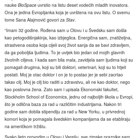
nauke
BioSpace
uvrstio na listu deset vodećih mladih inovatora.
Ona je jedina Evropljanka koja je uvrštena na ovu listu. O svemu
tome Sana Alajmović govori za
Stav
.
“Imam 32 godine. Rođena sam u Olovu i u Švedsku sam došla
kao petogodišnjakinja, kao izbjeglica. Energična sam, znatiželjna,
strastvena osoba koja cijeli svoj život sanja da se bavi zdravljem,
da ga poboljša ljudima. To je uvijek bio jedan od mojih glavnih
životnih ciljeva. I kada sam bila mala, zavidjela sam ljudima koji su
pomagali drugima, koji su bili doktori, veterinari, koji su to htjeli
postati. Moj je otac doktor i on je to postao jer je sebi zacrtao
takav cilj. Moj je cilj bio raditi u zdravstvu, ali ne kao doktor, nego
kao poslovna žena. Zato sam i upisala Ekonomski fakultet,
Stockholm School of Economics, jednu od najboljih škola u Evropi,
što je odlična baza za rad u različitim industrijama. Nakon tri
godine sam dobila stipendiju za rad u New Yorku, u privrednoj
komori koja je pomagala švedskim kompanijama da se etabliraju
na američkom tržištu.
Svako ljeto provodim u Olovu i Varešu, sve zimske praznike sam