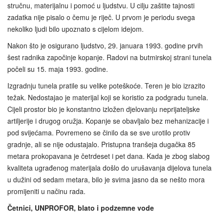
stručnu, materijalnu i pomoć u ljudstvu. U cilju zaštite tajnosti
zadatka nije pisalo o čemu je riječ. U prvom je periodu svega
nekoliko ljudi bilo upoznato s cijelom idejom.
Nakon što je osigurano ljudstvo, 29. januara 1993. godine prvih
šest radnika započinje kopanje. Radovi na butmirskoj strani tunela
počeli su 15. maja 1993. godine.
Izgradnju tunela pratile su velike poteškoće. Teren je bio izrazito
težak. Nedostajao je materijal koji se koristio za podgradu tunela.
Cijeli prostor bio je konstantno izložen djelovanju neprijateljske
artiljerije i drugog oružja. Kopanje se obavljalo bez mehanizacije i
pod svijećama. Povremeno se činilo da se sve urotilo protiv
gradnje, ali se nije odustajalo. Pristupna tranšeja dugačka 85
metara prokopavana je četrdeset i pet dana. Kada je zbog slabog
kvaliteta ugrađenog materijala došlo do urušavanja dijelova tunela
u dužini od sedam metara, bilo je svima jasno da se nešto mora
promijeniti u načinu rada.
Četnici, UNPROFOR, blato i podzemne vode