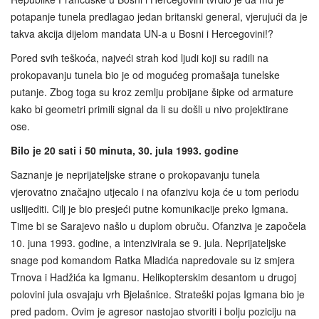
potapanje tunela predlagao jedan britanski general, vjerujući da je
takva akcija dijelom mandata UN-a u Bosni i Hercegovini!?
Pored svih teškoća, najveći strah kod ljudi koji su radili na
prokopavanju tunela bio je od mogućeg promašaja tunelske
putanje. Zbog toga su kroz zemlju probijane šipke od armature
kako bi geometri primili signal da li su došli u nivo projektirane
ose.
Bilo je 20 sati i 50 minuta, 30. jula 1993. godine
Saznanje je neprijateljske strane o prokopavanju tunela
vjerovatno značajno utjecalo i na ofanzivu koja će u tom periodu
uslijediti. Cilj je bio presjeći putne komunikacije preko Igmana.
Time bi se Sarajevo našlo u duplom obruču. Ofanziva je započela
10. juna 1993. godine, a intenzivirala se 9. jula. Neprijateljske
snage pod komandom Ratka Mladića napredovale su iz smjera
Trnova i Hadžića ka Igmanu. Helikopterskim desantom u drugoj
polovini jula osvajaju vrh Bjelašnice. Strateški pojas Igmana bio je
pred padom. Ovim je agresor nastojao stvoriti i bolju poziciju na