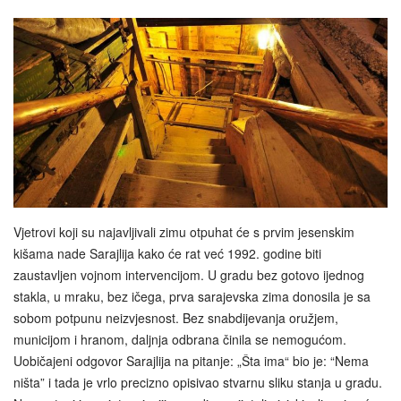
Vjetrovi koji su najavljivali zimu otpuhat će s prvim jesenskim
kišama nade Sarajlija kako će rat već 1992. godine biti
zaustavljen vojnom intervencijom. U gradu bez gotovo ijednog
stakla, u mraku, bez ičega, prva sarajevska zima donosila je sa
sobom potpunu neizvjesnost. Bez snabdijevanja oružjem,
municijom i hranom, daljnja odbrana činila se nemogućom.
Uobičajeni odgovor Sarajlija na pitanje: „Šta ima“ bio je: “Nema
ništa” i tada je vrlo precizno opisivao stvarnu sliku stanja u gradu.