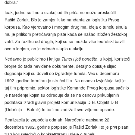
dobra.”
Ipak, jedno se ime u svakoj od tih priča ne može preskočiti –
Rašid Zorlak. Bio je zamjenik komandanta za logistiku Prvog
korpusa. Kao vjerovatno i mnogim drugima, ideja o tunelu sinula
mu je prilikom pretrčavanja piste kada se našao izložen žestokoj
vatri. Za razliku od drugih, koji su se možda više teoretski bavili
ovom idejom, on je odmah stupio u akciju.
Nedavno je publicirao i knjigu
Tunel i još ponešto
, u kojoj, koristeći
brojne do tada neviđene dokumente, detaljno opisuje slijed
događaja koji su doveli do izgradnje tunela. Već u decembru
1992. godine formiran je stručni tim. Na osnovu izvještaja koji je
taj tim pripremio, sektor logistike Komande Prvog korpusa sačinio
je naređenje kojim su određuje da se na osnovu prikupljenih
podataka izradi glavni projekt komunikacije D-B. Objekt D­‑B
(Dobrinja – Butmir) to će ime zadržati sve vrijeme opsade.
Realizacija je započela odmah. Naređenje napisano 22.
decembra 1992. godine potpisao je Rašid Zorlak i to je prvi pisani
trag koji svjedoči o konkretiziranju ideje o tunelu.