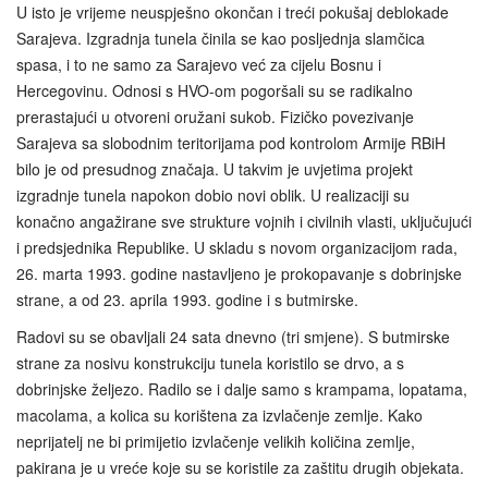
U isto je vrijeme neuspješno okončan i treći pokušaj deblokade
Sarajeva. Izgradnja tunela činila se kao posljednja slamčica
spasa, i to ne samo za Sarajevo već za cijelu Bosnu i
Hercegovinu. Odnosi s HVO-om pogoršali su se radikalno
prerastajući u otvoreni oružani sukob. Fizičko povezivanje
Sarajeva sa slobodnim teritorijama pod kontrolom Armije RBiH
bilo je od presudnog značaja. U takvim je uvjetima projekt
izgradnje tunela napokon dobio novi oblik. U realizaciji su
konačno angažirane sve strukture vojnih i civilnih vlasti, uključujući
i predsjednika Republike. U skladu s novom organizacijom rada,
26. marta 1993. godine nastavljeno je prokopavanje s dobrinjske
strane, a od 23. aprila 1993. godine i s butmirske.
Radovi su se obavljali 24 sata dnevno (tri smjene). S butmirske
strane za nosivu konstrukciju tunela koristilo se drvo, a s
dobrinjske željezo. Radilo se i dalje samo s krampama, lopatama,
macolama, a kolica su korištena za izvlačenje zemlje. Kako
neprijatelj ne bi primijetio izvlačenje velikih količina zemlje,
pakirana je u vreće koje su se koristile za zaštitu drugih objekata.