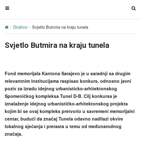
T
T
o
o
g
g
Društvo
Svjetlo Butmira na kraju tunela
g
g
l
l
Svjetlo Butmira na kraju tunela
e
e
n
n
a
a
v
v
Fond memorijala Kantona Sarajevo je u saradnji sa drugim
i
i
relevantnim institucijama raspisao konkurs, odnosno javni
g
g
poziv za izradu idejnog urbanisticko-arhitektonskog
a
a
Spomeničkog kompleksa Tunel D-B. Cilj konkursa je
t
t
iznalaženje idejnog urbanističko-arhitektonskog projekta
i
i
kojim bi se ovaj kompleks pretvorio u savremeni memorijalni
o
o
centar, budući da značaj Tunela odavno nadilazi okvire
n
n
lokalnog sjećanja i prerasta u temu od međunarodnog
značaja.