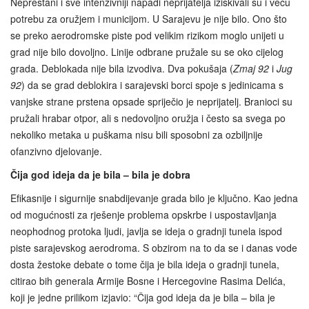
Neprestani i sve intenzivniji napadi neprijatelja iziskivali su i veću
potrebu za oružjem i municijom. U Sarajevu je nije bilo. Ono što
se preko aerodromske piste pod velikim rizikom moglo unijeti u
grad nije bilo dovoljno. Linije odbrane pružale su se oko cijelog
grada. Deblokada nije bila izvodiva. Dva pokušaja (
Zmaj 92
i
Jug
92
) da se grad deblokira i sarajevski borci spoje s jedinicama s
vanjske strane prstena opsade spriječio je neprijatelj. Branioci su
pružali hrabar otpor, ali s nedovoljno oružja i često sa svega po
nekoliko metaka u puškama nisu bili sposobni za ozbiljnije
ofanzivno djelovanje.
Čija god ideja da je bila – bila je dobra
Efikasnije i sigurnije snabdijevanje grada bilo je ključno. Kao jedna
od mogućnosti za rješenje problema opskrbe i uspostavljanja
neophodnog protoka ljudi, javlja se ideja o gradnji tunela ispod
piste sarajevskog aerodroma. S obzirom na to da se i danas vode
dosta žestoke debate o tome čija je bila ideja o gradnji tunela,
citirao bih generala Armije Bosne i Hercegovine Rasima Delića,
koji je jedne prilikom izjavio: “Čija god ideja da je bila – bila je