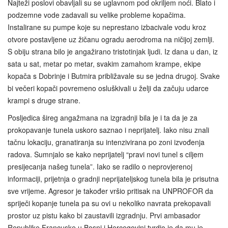
Najteži poslovi obavljali su se uglavnom pod okriljem noći. Blato i
podzemne vode zadavali su velike probleme kopačima.
Instalirane su pumpe koje su neprestano izbacivale vodu kroz
otvore postavljene uz žičanu ogradu aerodroma na ničijoj zemlji.
S obiju strana bilo je angažirano tristotinjak ljudi. Iz dana u dan, iz
sata u sat, metar po metar, svakim zamahom krampe, ekipe
kopača s Dobrinje i Butmira približavale su se jedna drugoj. Svake
bi večeri kopači povremeno osluškivali u želji da začuju udarce
krampi s druge strane.
Posljedica šireg angažmana na izgradnji bila je i ta da je za
prokopavanje tunela uskoro saznao i neprijatelj. Iako nisu znali
tačnu lokaciju, granatiranja su intenzivirana po zoni izvođenja
radova. Sumnjalo se kako neprijatelj “pravi novi tunel s ciljem
presijecanja našeg tunela”. Iako se radilo o neprovjerenoj
informaciji, prijetnja o gradnji neprijateljskog tunela bila je prisutna
sve vrijeme. Agresor je također vršio pritisak na UNPROFOR da
spriječi kopanje tunela pa su ovi u nekoliko navrata prekopavali
prostor uz pistu kako bi zaustavili izgradnju. Prvi ambasador
Republike Francuske u Bosni i Hercegovini tvrdio je da mu je