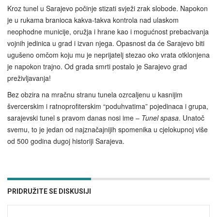
Kroz tunel u Sarajevo počinje stizati svježi zrak slobode. Napokon
je u rukama branioca kakva-takva kontrola nad ulaskom
neophodne municije, oružja i hrane kao i mogućnost prebacivanja
vojnih jedinica u grad i izvan njega. Opasnost da će Sarajevo biti
ugušeno omčom koju mu je neprijatelj stezao oko vrata otklonjena
je napokon trajno. Od grada smrti postalo je Sarajevo grad
preživljavanja!
Bez obzira na mračnu stranu tunela ozrcaljenu u kasnijim
švercerskim i ratnoprofiterskim “poduhvatima” pojedinaca i grupa,
sarajevski tunel s pravom danas nosi ime –
Tunel spasa
. Unatoč
svemu, to je jedan od najznačajnijih spomenika u cjelokupnoj više
od 500 godina dugoj historiji Sarajeva.
PRIDRUŽITE SE DISKUSIJI