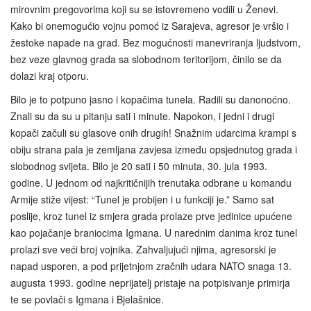
mirovnim pregovorima koji su se istovremeno vodili u Ženevi.
Kako bi onemogućio vojnu pomoć iz Sarajeva, agresor je vršio i
žestoke napade na grad. Bez mogućnosti manevriranja ljudstvom,
bez veze glavnog grada sa slobodnom teritorijom, činilo se da
dolazi kraj otporu.
Bilo je to potpuno jasno i kopačima tunela. Radili su danonoćno.
Znali su da su u pitanju sati i minute. Napokon, i jedni i drugi
kopači začuli su glasove onih drugih! Snažnim udarcima krampi s
obiju strana pala je zemljana zavjesa između opsjednutog grada i
slobodnog svijeta. Bilo je 20 sati i 50 minuta, 30. jula 1993.
godine. U jednom od najkritičnijih trenutaka odbrane u komandu
Armije stiže vijest: “Tunel je probijen i u funkciji je.” Samo sat
poslije, kroz tunel iz smjera grada prolaze prve jedinice upućene
kao pojačanje braniocima Igmana. U narednim danima kroz tunel
prolazi sve veći broj vojnika. Zahvaljujući njima, agresorski je
napad usporen, a pod prijetnjom zračnih udara NATO snaga 13.
augusta 1993. godine neprijatelj pristaje na potpisivanje primirja
te se povlači s Igmana i Bjelašnice.