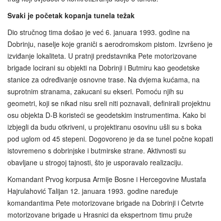
Svaki je početak kopanja tunela težak
Dio stručnog tima došao je već 6. januara 1993. godine na
Dobrinju, naselje koje graniči s aerodromskom pistom. Izvršeno je
izviđanje lokaliteta. U pratnji predstavnika Pete motorizovane
brigade locirani su objekti na Dobrinji i Butmiru kao geodetske
stanice za određivanje osnovne trase. Na dvjema kućama, na
suprotnim stranama, zakucani su ekseri. Pomoću njih su
geometri, koji se nikad nisu sreli niti poznavali, definirali projektnu
osu objekta D-B koristeći se geodetskim instrumentima. Kako bi
izbjegli da budu otkriveni, u projektiranu osovinu ušli su s boka
pod uglom od 45 stepeni. Dogovoreno je da se tunel počne kopati
istovremeno s dobrinjske i butmirske strane. Aktivnosti su
obavljane u strogoj tajnosti, što je usporavalo realizaciju.
Komandant Prvog korpusa Armije Bosne i Hercegovine Mustafa
Hajrulahović Talijan 12. januara 1993. godine naređuje
komandantima Pete motorizovane brigade na Dobrinji i Četvrte
motorizovane brigade u Hrasnici da ekspertnom timu pruže