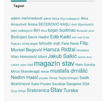
Tagovi
adem mehmedović
Alma
admir lisica
Alija Izetbegović
Amina ŠEĆEROVIĆ-KAŞLI
Arnautović
Amir Sijamhodžić.
bojan budimac
BiH
bakir izetbegović
Bosanski jezik
Bihać
Edib Kadić
Bošnjaci
Damir Hadžić
elvir resić
Enes
Filip
fahrudin vojić
Faris Nanić
enisa alagić
Ratkušić
Hamza Ridžal
Mursel Begović
Hrvatska
Jakub Salkić
Irfan Horozović
Izbori
korona virus
magazin stav
Mahir Sokolija
Lokalni izbori 2020
mustafa drnišlić
Mirza Skenderagić
Mostar
Nedim Hasić
Sadik
Recep Tayyip Erdogan
prijedor
Sarajevo
Ibrahimović
Sandžak
SDA
Safet Pozder
Stav
Turska
Srebrenica
Srbija
Sirija