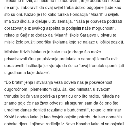
“Nećemo mrziti, ali nećemo ni zaboraviti”, te je dodao da nikada
ne smiju zaboraviti da ovaj svijet treba dobro odgojene ljude kao
što su oni. Kazao je i to kako turska Fondacija “Maarif” u svijetu
ima 320 škola, a djeluje u 35 zemalja. “Naša je obaveza podržati
obrazovanje iz svakog aspekta te podijeliti naše mogućnosti”,
rekao je Sağir te dodao da “Maarif” škole Sarajevo u okviru te
misije žele pružiti podršku školama koje se nalaze u lošijoj poziciji.
Ministar Krivić istaknuo je kako mu je drago što može
prisustvovati činu potpisivanja protokola o saradnji između ovih
obrazovnih institucija jer vjeruje da će se “ovaj trenutak spominjati
u godinama koje dolaze”.
“Do bratimljenja i stvaranja veza dovela nas je posvećenost
dugoročnom i plemenitom cilju. Ja, kao ministar, u svakom
trenutku bit ću vam podrška i pratit ću ono što radite. Nikada ne
znamo gdje će nas život odvesti, ali siguran sam da će ono što
uradimo danas donijeti rezultate u budućnosti”, rekao je ministar
Krivić i dodao kako je kao čovjek osjetio potrebu da kao domaćin
dočeka djecu i njihove roditelje iz Nove Kasabe kako bi se osjećali