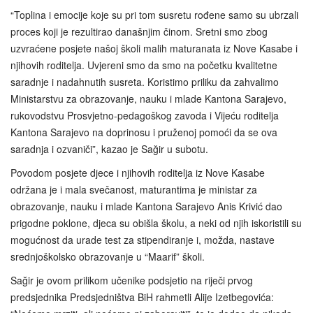
“Toplina i emocije koje su pri tom susretu rođene samo su ubrzali
proces koji je rezultirao današnjim činom. Sretni smo zbog
uzvraćene posjete našoj školi malih maturanata iz Nove Kasabe i
njihovih roditelja. Uvjereni smo da smo na početku kvalitetne
saradnje i nadahnutih susreta. Koristimo priliku da zahvalimo
Ministarstvu za obrazovanje, nauku i mlade Kantona Sarajevo,
rukovodstvu Prosvjetno-pedagoškog zavoda i Vijeću roditelja
Kantona Sarajevo na doprinosu i pruženoj pomoći da se ova
saradnja i ozvaniči”, kazao je Sağir u subotu.
Povodom posjete djece i njihovih roditelja iz Nove Kasabe
održana je i mala svečanost, maturantima je ministar za
obrazovanje, nauku i mlade Kantona Sarajevo Anis Krivić dao
prigodne poklone, djeca su obišla školu, a neki od njih iskoristili su
mogućnost da urade test za stipendiranje i, možda, nastave
srednjoškolsko obrazovanje u “Maarif” školi.
Sağir je ovom prilikom učenike podsjetio na riječi prvog
predsjednika Predsjedništva BiH rahmetli Alije Izetbegovića: