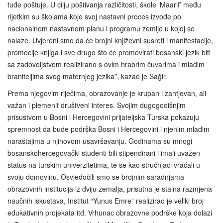
tuđe poštuje. U cilju poštivanja različitosti, škole ‘Maarif’ među
rijetkim su školama koje svoj nastavni proces izvode po
nacionalnom nastavnom planu i programu zemlje u kojoj se
nalaze. Uvjereni smo da će brojni književni susreti i manifestacije,
promocije knjiga i sve drugo što će promovirati bosanski jezik biti
sa zadovoljstvom realizirano s ovim hrabrim čuvarima i mladim
braniteljima svog maternjeg jezika”, kazao je Sağir.
Prema njegovim riječima, obrazovanje je krupan i zahtjevan, ali
važan i plemenit društveni interes. Svojim dugogodišnjim
prisustvom u Bosni i Hercegovini prijateljska Turska pokazuju
spremnost da bude podrška Bosni i Hercegovini i njenim mladim
naraštajima u njihovom usavršavanju. Godinama su mnogi
bosanskohercegovački studenti bili stipendirani i imali uvažen
status na turskim univerzitetima, te se kao stručnjaci vraćali u
svoju domovinu. Osvjedočili smo se brojnim saradnjama
obrazovnih institucija iz dviju zemalja, prisutna je stalna razmjena
naučnih iskustava, Institut “Yunus Emre” realizirao je veliki broj
edukativnih projekata itd. Vrhunac obrazovne podrške koja dolazi