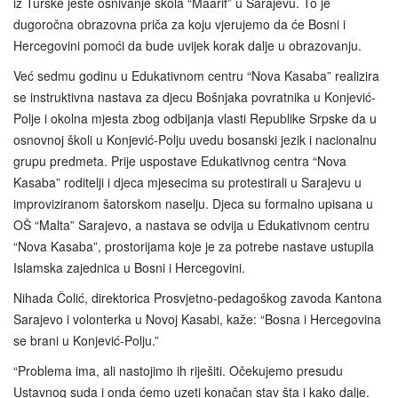
iz Turske jeste osnivanje škola “Maarif” u Sarajevu. To je
dugoročna obrazovna priča za koju vjerujemo da će Bosni i
Hercegovini pomoći da bude uvijek korak dalje u obrazovanju.
Već sedmu godinu u Edukativnom centru “Nova Kasaba” realizira
se instruktivna nastava za djecu Bošnjaka povratnika u Konjević-
Polje i okolna mjesta zbog odbijanja vlasti Republike Srpske da u
osnovnoj školi u Konjević-Polju uvedu bosanski jezik i nacionalnu
grupu predmeta. Prije uspostave Edukativnog centra “Nova
Kasaba” roditelji i djeca mjesecima su protestirali u Sarajevu u
improviziranom šatorskom naselju. Djeca su formalno upisana u
OŠ “Malta” Sarajevo, a nastava se odvija u Edukativnom centru
“Nova Kasaba”, prostorijama koje je za potrebe nastave ustupila
Islamska zajednica u Bosni i Hercegovini.
Nihada Čolić, direktorica Prosvjetno-pedagoškog zavoda Kantona
Sarajevo i volonterka u Novoj Kasabi, kaže: “Bosna i Hercegovina
se brani u Konjević-Polju.”
“Problema ima, ali nastojimo ih riješiti. Očekujemo presudu
Ustavnog suda i onda ćemo uzeti konačan stav šta i kako dalje.