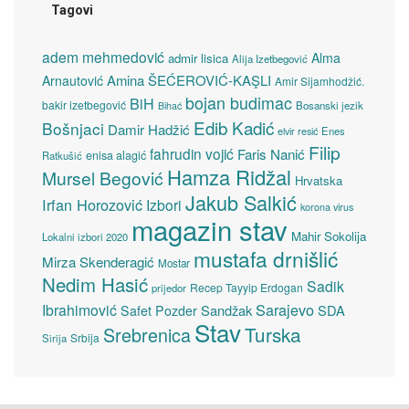
Tagovi
adem mehmedović
Alma
admir lisica
Alija Izetbegović
Amina ŠEĆEROVIĆ-KAŞLI
Arnautović
Amir Sijamhodžić.
bojan budimac
BiH
bakir izetbegović
Bosanski jezik
Bihać
Edib Kadić
Bošnjaci
Damir Hadžić
elvir resić
Enes
Filip
fahrudin vojić
Faris Nanić
enisa alagić
Ratkušić
Hamza Ridžal
Mursel Begović
Hrvatska
Jakub Salkić
Irfan Horozović
Izbori
korona virus
magazin stav
Mahir Sokolija
Lokalni izbori 2020
mustafa drnišlić
Mirza Skenderagić
Mostar
Nedim Hasić
Sadik
Recep Tayyip Erdogan
prijedor
Sarajevo
Ibrahimović
Sandžak
SDA
Safet Pozder
Stav
Turska
Srebrenica
Srbija
Sirija