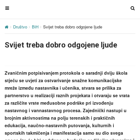
T
T
o
o
g
g
Društvo
BiH
Svijet treba dobro odgojene ljude
g
g
l
l
Svijet treba dobro odgojene ljude
e
e
n
n
a
a
v
v
Zvaničnim potpisivanjem protokola o saradnji dviju škola
i
i
stječu se uvjeti za ostvarivanje snažne komunikacijske
g
g
mreže između nastavnika i učenika, stvara se prilika za
a
a
partnerstvo u realizaciji raznih projekata i otvaraju se vrata
t
t
za različite vrste međusobne podrške pri izvođenju
i
i
nastavnog i vannastavnog procesa. Zajednički nastupi u
o
o
brojnim aktivnostima na polju terenskih i praktičnih
n
n
edukacija, naučno-nastavnih putovanja, kulturnih i
sportskih takmičenja i manifestacija samo su dio svega