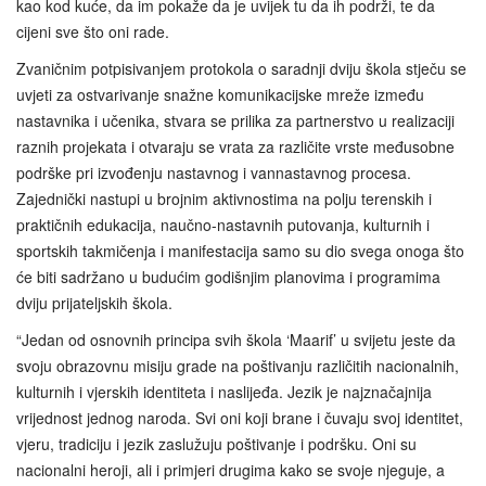
kao kod kuće, da im pokaže da je uvijek tu da ih podrži, te da
cijeni sve što oni rade.
Zvaničnim potpisivanjem protokola o saradnji dviju škola stječu se
uvjeti za ostvarivanje snažne komunikacijske mreže između
nastavnika i učenika, stvara se prilika za partnerstvo u realizaciji
raznih projekata i otvaraju se vrata za različite vrste međusobne
podrške pri izvođenju nastavnog i vannastavnog procesa.
Zajednički nastupi u brojnim aktivnostima na polju terenskih i
praktičnih edukacija, naučno-nastavnih putovanja, kulturnih i
sportskih takmičenja i manifestacija samo su dio svega onoga što
će biti sadržano u budućim godišnjim planovima i programima
dviju prijateljskih škola.
“Jedan od osnovnih principa svih škola ‘Maarif’ u svijetu jeste da
svoju obrazovnu misiju grade na poštivanju različitih nacionalnih,
kulturnih i vjerskih identiteta i naslijeđa. Jezik je najznačajnija
vrijednost jednog naroda. Svi oni koji brane i čuvaju svoj identitet,
vjeru, tradiciju i jezik zaslužuju poštivanje i podršku. Oni su
nacionalni heroji, ali i primjeri drugima kako se svoje njeguje, a