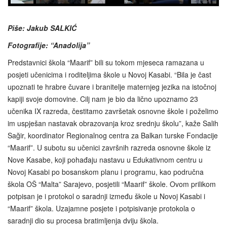
Piše: Jakub SALKIĆ
Fotografije: “Anadolija”
Predstavnici škola “Maarif” bili su tokom mjeseca ramazana u
posjeti učenicima i roditeljima škole u Novoj Kasabi. “Bila je čast
upoznati te hrabre čuvare i branitelje maternjeg jezika na istočnoj
kapiji svoje domovine. Cilj nam je bio da lično upoznamo 23
učenika IX razreda, čestitamo završetak osnovne škole i poželimo
im uspješan nastavak obrazovanja kroz srednju školu”, kaže Salih
Sağir, koordinator Regionalnog centra za Balkan turske Fondacije
“Maarif”. U subotu su učenici završnih razreda osnovne škole iz
Nove Kasabe, koji pohađaju nastavu u Edukativnom centru u
Novoj Kasabi po bosanskom planu i programu, kao područna
škola OŠ “Malta” Sarajevo, posjetili “Maarif” škole. Ovom prilikom
potpisan je i protokol o saradnji između škole u Novoj Kasabi i
“Maarif” škola. Uzajamne posjete i potpisivanje protokola o
saradnji dio su procesa bratimljenja dviju škola.