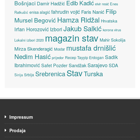
Edib Kadić
Bošnjaci
Damir Hadžić
elvir resić
Enes
Filip
fahrudin vojić
Faris Nanić
enisa alagić
Ratkušić
Hamza Ridžal
Mursel Begović
Hrvatska
Jakub Salkić
Irfan Horozović
Izbori
korona virus
magazin stav
Mahir Sokolija
Lokalni izbori 2020
mustafa drnišlić
Mirza Skenderagić
Mostar
Nedim Hasić
Sadik
Recep Tayyip Erdogan
prijedor
Sarajevo
Ibrahimović
Sandžak
SDA
Safet Pozder
Stav
Turska
Srebrenica
Srbija
Sirija
Impressum
Prodaja