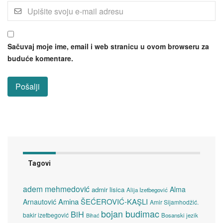
Sačuvaj moje ime, email i web stranicu u ovom browseru za
buduće komentare.
Tagovi
adem mehmedović
Alma
admir lisica
Alija Izetbegović
Amina ŠEĆEROVIĆ-KAŞLI
Arnautović
Amir Sijamhodžić.
bojan budimac
BiH
bakir izetbegović
Bosanski jezik
Bihać