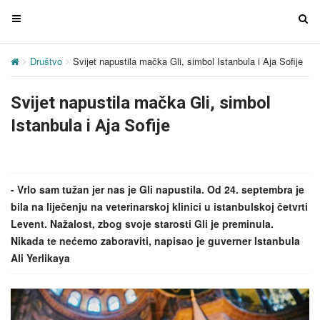
T
T
o
o
g
g
Društvo
Svijet napustila mačka Gli, simbol Istanbula i Aja Sofije
g
g
l
l
Svijet napustila mačka Gli, simbol
e
e
n
n
Istanbula i Aja Sofije
a
a
v
v
i
i
g
g
- Vrlo sam tužan jer nas je Gli napustila. Od 24. septembra je
a
a
bila na liječenju na veterinarskoj klinici u istanbulskoj četvrti
t
t
Levent. Nažalost, zbog svoje starosti Gli je preminula.
i
i
Nikada te nećemo zaboraviti, napisao je guverner Istanbula
o
o
Ali Yerlikaya
n
n