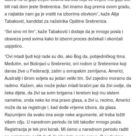
biti naš dom jeste Srebrenica. Svi imamo dug prema ovom gradu,
a najlakše nam ga je vratiti na izborima olovkom”, kaže Alija
Tabaković, kandidat za načelnika Opštine Srebrenica.
“Svi smo mi tim”, kaže Tabaković i dodaje da je mnogo posla i
obaveza pred svima kako bi izborni proces dočekali i okončali
uspješno.
“Ovi mladi ljudi koji rade su dio, ako Bog da, pobjedničkog tima.
Međutim, svi Bošnjaci u Srebrenici, oni rodom iz Srebrenice koji
danas žive u Federaciji, zatim u evropskim zemljama, Americi,
Australiji i širom svijeta su jedan veliki tim. Svi zajedno moramo da
radimo. Kažem, ako može jedan mladi bračni par da živi ovdje, da
čeka dijete, da živi sa svim brigama i teretom koji mu sistem
nametne, onda neko ko ima pravo glasa, a živi u, recimo, Americi
može da se registruje i, kad dođe vrijeme izbora, da glasa.
Razumijem da svako ima svoje neke argumente, ali treba težiti
višem cilju. U narednom periodu će biti također mnogo posla.
Registracija je tek prvi korak. Mi ćemo u narednom periodu raditi