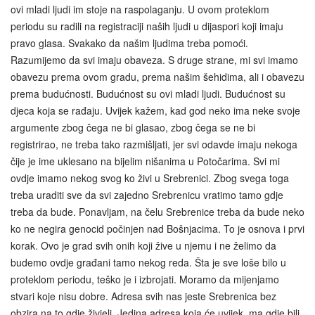
ovi mladi ljudi im stoje na raspolaganju. U ovom proteklom
periodu su radili na registraciji naših ljudi u dijaspori koji imaju
pravo glasa. Svakako da našim ljudima treba pomoći.
Razumijemo da svi imaju obaveza. S druge strane, mi svi imamo
obavezu prema ovom gradu, prema našim šehidima, ali i obavezu
prema budućnosti. Budućnost su ovi mladi ljudi. Budućnost su
djeca koja se rađaju. Uvijek kažem, kad god neko ima neke svoje
argumente zbog čega ne bi glasao, zbog čega se ne bi
registrirao, ne treba tako razmišljati, jer svi odavde imaju nekoga
čije je ime uklesano na bijelim nišanima u Potočarima. Svi mi
ovdje imamo nekog svog ko živi u Srebrenici. Zbog svega toga
treba uraditi sve da svi zajedno Srebrenicu vratimo tamo gdje
treba da bude. Ponavljam, na čelu Srebrenice treba da bude neko
ko ne negira genocid počinjen nad Bošnjacima. To je osnova i prvi
korak. Ovo je grad svih onih koji žive u njemu i ne želimo da
budemo ovdje građani tamo nekog reda. Šta je sve loše bilo u
proteklom periodu, teško je i izbrojati. Moramo da mijenjamo
stvari koje nisu dobre. Adresa svih nas jeste Srebrenica bez
obzira na to gdje živjeli. Jedina adresa koja će uvijek, ma gdje bili,