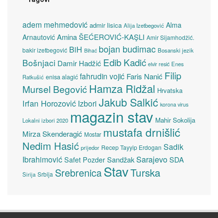
adem mehmedović
Alma
admir lisica
Alija Izetbegović
Amina ŠEĆEROVIĆ-KAŞLI
Arnautović
Amir Sijamhodžić.
bojan budimac
BiH
bakir izetbegović
Bosanski jezik
Bihać
Edib Kadić
Bošnjaci
Damir Hadžić
elvir resić
Enes
Filip
fahrudin vojić
Faris Nanić
enisa alagić
Ratkušić
Hamza Ridžal
Mursel Begović
Hrvatska
Jakub Salkić
Irfan Horozović
Izbori
korona virus
magazin stav
Mahir Sokolija
Lokalni izbori 2020
mustafa drnišlić
Mirza Skenderagić
Mostar
Nedim Hasić
Sadik
Recep Tayyip Erdogan
prijedor
Sarajevo
Ibrahimović
Sandžak
SDA
Safet Pozder
Stav
Turska
Srebrenica
Srbija
Sirija