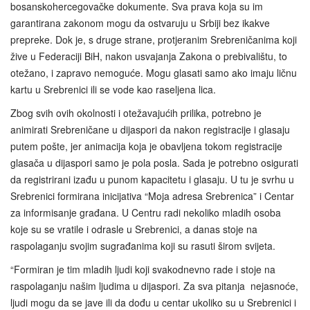
bosanskohercegovačke dokumente. Sva prava koja su im
garantirana zakonom mogu da ostvaruju u Srbiji bez ikakve
prepreke. Dok je, s druge strane, protjeranim Srebreničanima koji
žive u Federaciji BiH, nakon usvajanja Zakona o prebivalištu, to
otežano, i zapravo nemoguće. Mogu glasati samo ako imaju ličnu
kartu u Srebrenici ili se vode kao raseljena lica.
Zbog svih ovih okolnosti i otežavajućih prilika, potrebno je
animirati Srebreničane u dijaspori da nakon registracije i glasaju
putem pošte, jer animacija koja je obavljena tokom registracije
glasača u dijaspori samo je pola posla. Sada je potrebno osigurati
da registrirani izađu u punom kapacitetu i glasaju. U tu je svrhu u
Srebrenici formirana inicijativa “Moja adresa Srebrenica” i Centar
za informisanje građana. U Centru radi nekoliko mladih osoba
koje su se vratile i odrasle u Srebrenici, a danas stoje na
raspolaganju svojim sugrađanima koji su rasuti širom svijeta.
“Formiran je tim mladih ljudi koji svakodnevno rade i stoje na
raspolaganju našim ljudima u dijaspori. Za sva pitanja nejasnoće,
ljudi mogu da se jave ili da dođu u centar ukoliko su u Srebrenici i