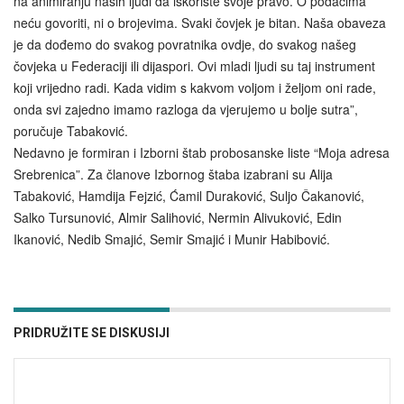
na animiranju naših ljudi da iskoriste svoje pravo. O podacima
neću govoriti, ni o brojevima. Svaki čovjek je bitan. Naša obaveza
je da dođemo do svakog povratnika ovdje, do svakog našeg
čovjeka u Federaciji ili dijaspori. Ovi mladi ljudi su taj instrument
koji vrijedno radi. Kada vidim s kakvom voljom i željom oni rade,
onda svi zajedno imamo razloga da vjerujemo u bolje sutra”,
poručuje Tabaković.
Nedavno je formiran i Izborni štab probosanske liste “Moja adresa
Srebrenica”. Za članove Izbornog štaba izabrani su Alija
Tabaković, Hamdija Fejzić, Ćamil Duraković, Suljo Čakanović,
Salko Tursunović, Almir Salihović, Nermin Alivuković, Edin
Ikanović, Nedib Smajić, Semir Smajić i Munir Habibović.
PRIDRUŽITE SE DISKUSIJI