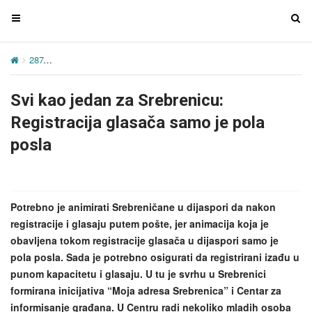
T
T
o
o
g
g
287
Svi kao jedan za Srebrenicu: Registracija glasača samo je pola
g
g
l
l
Svi kao jedan za Srebrenicu:
e
e
n
n
Registracija glasača samo je pola
a
a
posla
v
v
i
i
g
g
a
a
Potrebno je animirati Srebreničane u dijaspori da nakon
t
t
registracije i glasaju putem pošte, jer animacija koja je
i
i
obavljena tokom registracije glasača u dijaspori samo je
o
o
pola posla. Sada je potrebno osigurati da registrirani izađu u
n
n
punom kapacitetu i glasaju. U tu je svrhu u Srebrenici
formirana inicijativa “Moja adresa Srebrenica” i Centar za
informisanje građana. U Centru radi nekoliko mladih osoba