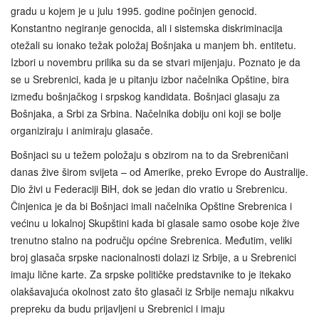
gradu u kojem je u julu 1995. godine počinjen genocid.
Konstantno negiranje genocida, ali i sistemska diskriminacija
otežali su ionako težak položaj Bošnjaka u manjem bh. entitetu.
Izbori u novembru prilika su da se stvari mijenjaju. Poznato je da
se u Srebrenici, kada je u pitanju izbor načelnika Opštine, bira
između bošnjačkog i srpskog kandidata. Bošnjaci glasaju za
Bošnjaka, a Srbi za Srbina. Načelnika dobiju oni koji se bolje
organiziraju i animiraju glasače.
Bošnjaci su u težem položaju s obzirom na to da Srebreničani
danas žive širom svijeta – od Amerike, preko Evrope do Australije.
Dio živi u Federaciji BiH, dok se jedan dio vratio u Srebrenicu.
Činjenica je da bi Bošnjaci imali načelnika Opštine Srebrenica i
većinu u lokalnoj Skupštini kada bi glasale samo osobe koje žive
trenutno stalno na području općine Srebrenica. Međutim, veliki
broj glasača srpske nacionalnosti dolazi iz Srbije, a u Srebrenici
imaju lične karte. Za srpske političke predstavnike to je itekako
olakšavajuća okolnost zato što glasači iz Srbije nemaju nikakvu
prepreku da budu prijavljeni u Srebrenici i imaju