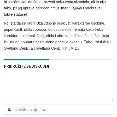
bi se očekivati da će to izazvati neku vrstu skandala, ali to nije
tako, jer joj upravo određeni “muslimani”
lajkuju
i odobravaju
takve statuse!
No, šta da se radi? Uzaludno je očekivati karakterne osobine,
poput časti, stida i obraza, od osoba koje nemaju kako treba ni
karaktera, a kamoli časti, stida i obraza, baš kao što je žabi koja
živi na dnu bunara besmisleno pričati o okeanu. Takvi i zaslužuju
Svetlanu Cenić, a i Svetlana Cenić njih. /M.D./
PRIDRUŽITE SE DISKUSIJI