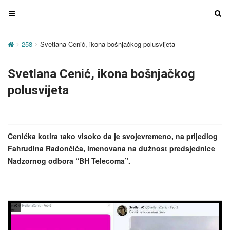
T
T
o
o
g
g
258
Svetlana Cenić, ikona bošnjačkog polusvijeta
g
g
l
l
Svetlana Cenić, ikona bošnjačkog
e
e
n
n
polusvijeta
a
a
v
v
i
i
g
g
Cenićka kotira tako visoko da je svojevremeno, na prijedlog
a
a
Fahrudina Radončića, imenovana na dužnost predsjednice
t
t
Nadzornog odbora “BH Telecoma”.
i
i
o
o
n
n