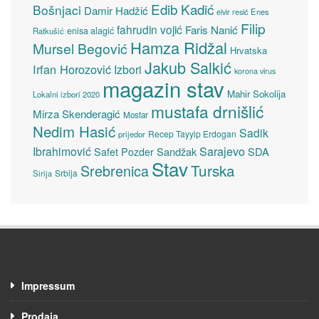
Edib Kadić
Bošnjaci
Damir Hadžić
elvir resić
Enes
Filip
fahrudin vojić
Faris Nanić
enisa alagić
Ratkušić
Hamza Ridžal
Mursel Begović
Hrvatska
Jakub Salkić
Irfan Horozović
Izbori
korona virus
magazin stav
Mahir Sokolija
Lokalni izbori 2020
mustafa drnišlić
Mirza Skenderagić
Mostar
Nedim Hasić
Sadik
Recep Tayyip Erdogan
prijedor
Sarajevo
Ibrahimović
Sandžak
SDA
Safet Pozder
Stav
Turska
Srebrenica
Srbija
Sirija
Impressum
Prodaja