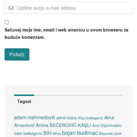
Sačuvaj moje ime, email i web stranicu u ovom browseru za
buduće komentare.
Tagovi
adem mehmedović
Alma
admir lisica
Alija Izetbegović
Amina ŠEĆEROVIĆ-KAŞLI
Arnautović
Amir Sijamhodžić.
bojan budimac
BiH
bakir izetbegović
Bosanski jezik
Bihać