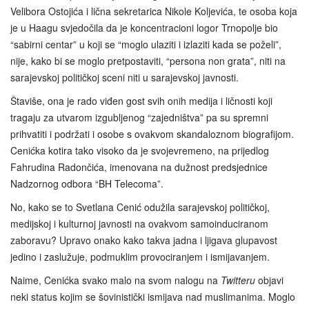
Velibora Ostojića i lična sekretarica Nikole Koljevića, te osoba koja
je u Haagu svjedočila da je koncentracioni logor Trnopolje bio
“sabirni centar” u koji se “moglo ulaziti i izlaziti kada se poželi”,
nije, kako bi se moglo pretpostaviti, “persona non grata”, niti na
sarajevskoj političkoj sceni niti u sarajevskoj javnosti.
Štaviše, ona je rado viđen gost svih onih medija i ličnosti koji
tragaju za utvarom izgubljenog “zajedništva” pa su spremni
prihvatiti i podržati i osobe s ovakvom skandaloznom biografijom.
Cenićka kotira tako visoko da je svojevremeno, na prijedlog
Fahrudina Radončića, imenovana na dužnost predsjednice
Nadzornog odbora “BH Telecoma”.
No, kako se to Svetlana Cenić odužila sarajevskoj političkoj,
medijskoj i kulturnoj javnosti na ovakvom samoinduciranom
zaboravu? Upravo onako kako takva jadna i ljigava glupavost
jedino i zaslužuje, podmuklim provociranjem i ismijavanjem.
Naime, Cenićka svako malo na svom nalogu na
Twitteru
objavi
neki status kojim se šovinistički ismijava nad muslimanima. Moglo