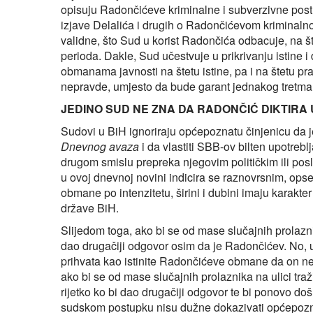
opisuju Radončićeve kriminalne i subverzivne post
izjave Delalića i drugih o Radončićevom kriminaln
validne, što Sud u korist Radončića odbacuje, na št
perioda. Dakle, Sud učestvuje u prikrivanju istin
obmanama javnosti na štetu istine, pa i na štetu pr
nepravde, umjesto da bude garant jednakog tretma
JEDINO SUD NE ZNA DA RADONČIĆ DIKTIRA
Sudovi u BiH ignoriraju općepoznatu činjenicu da j
Dnevnog avaza
i da vlastiti SBB-ov bilten upotrebl
drugom smislu prepreka njegovim političkim ili pos
u ovoj dnevnoj novini indicira se raznovrsnim, o
obmane po intenzitetu, širini i dubini imaju karakte
države BiH.
Slijedom toga, ako bi se od mase slučajnih prolaznik
dao drugačiji odgovor osim da je Radončićev. No, u 
prihvata kao istinite Radončićeve obmane da on n
ako bi se od mase slučajnih prolaznika na ulici traž
rijetko ko bi dao drugačiji odgovor te bi ponovo d
sudskom postupku nisu dužne dokazivati općepozna