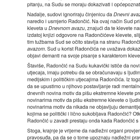
pitanju, na Sudu se moraju dokazivati i općepoznat
Nadalje, sudovi ignoriraju činjenicu da
Dnevni ava
naredio i usmjerio Radončić. Na ovaj način Sud p
kleveta u
Dnevnom avazu
, znajući da te klevete 
izdatoj knjizi odgovore na Radončićeve klevete, sl
tim tužbama Sud se očito stavlja na stranu Radonč
avazom
. Sud u korist Radončića ne uvažava doka
objavi demanti na svoje pisanje s karakterom kleve
Štaviše, Radončić na Sudu kukavički ističe da nov
utjecaja, imaju potrebu da se obračunavaju s ljudim
medijskim i političkim utjecajima Radončića. Iz toga 
da se upustimo u njihovo postavljanje radi mentaln
dnevnih novina motiv da pišu ekstremne klevete pr
novinarima motiv da pišu ekstremne klevete o ljudi
novinarima motiv da nikada ne objavljuju demantij
kojima se politički i lično sukobljava Radončić? Ot
Radončić u zavadi prestaju onda kada Radončić s n
Stoga, krajnje je vrijeme da nadležni organi provje
pravosuđa, pa da se o tome upoznaju nadležni pravo