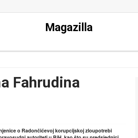
Magazilla
ma Fahrudina
činjenice o Radončićevoj korupcijskoj zloupotrebi
ravosudni autoriteti u BiH, kao što su predsjednici