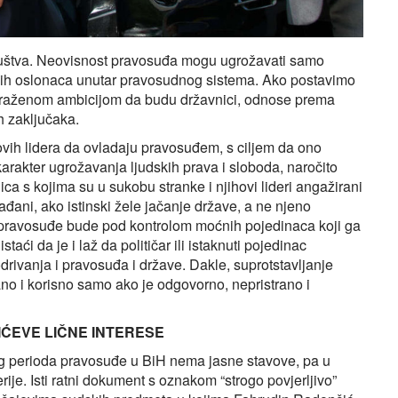
društva. Neovisnost pravosuđa mogu ugrožavati samo
jskih oslonaca unutar pravosudnog sistema. Ako postavimo
s izraženom ambicijom da budu državnici, odnose prema
h zaključaka.
hovih lidera da ovladaju pravosuđem, s ciljem da ono
karakter ugrožavanja ljudskih prava i sloboda, naročito
ica s kojima su u sukobu stranke i njihovi lideri angažirani
građani, ako istinski žele jačanje države, a ne njeno
a pravosuđe bude pod kontrolom moćnih pojedinaca koji ga
ći da je i laž da političar ili istaknuti pojedinac
rivanja i pravosuđa i države. Dakle, suprotstavljanje
no i korisno samo ako je odgovorno, nepristrano i
ĆEVE LIČNE INTERESE
og perioda pravosuđe u BiH nema jasne stavove, pa u
rije. Isti ratni dokument s oznakom “strogo povjerljivo”