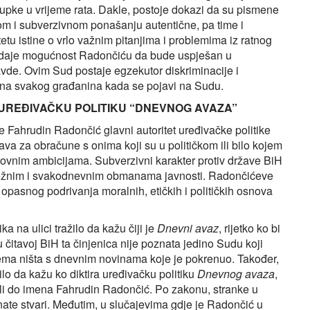
upke u vrijeme rata. Dakle, postoje dokazi da su pismene
om i subverzivnom ponašanju autentične, pa time i
etu istine o vrlo važnim pitanjima i problemima iz ratnog
e i daje mogućnost Radončiću da bude uspješan u
avde. Ovim Sud postaje egzekutor diskriminacije i
na svakog građanina kada se pojavi na Sudu.
 UREĐIVAČKU POLITIKU “DNEVNOG AVAZA”
e Fahrudin Radončić glavni autoritet uređivačke politike
java za obračune s onima koji su u političkom ili bilo kojem
lovnim ambicijama. Subverzivni karakter protiv države BiH
psežnim i svakodnevnim obmanama javnosti. Radončićeve
r opasnog podrivanja moralnih, etičkih i političkih osnova
a na ulici tražilo da kažu čiji je
Dnevni avaz
, rijetko ko bi
čitavoj BiH ta činjenica nije poznata jedino Sudu koji
ema ništa s dnevnim novinama koje je pokrenuo. Također,
ilo da kažu ko diktira uređivačku politiku
Dnevnog avaza
,
ošli do imena Fahrudin Radončić. Po zakonu, stranke u
te stvari. Međutim, u slučajevima gdje je Radončić u