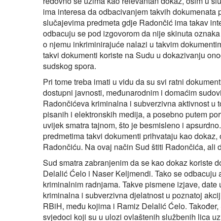
redovno se uzima kao relevantan dokaz, osim u sl
ima interesa da odbacivanjem takvih dokumenata prik
slučajevima predmeta gdje Radončić ima takav int
odbacuju se pod izgovorom da nije skinuta oznaka 
o njemu inkriminirajuće nalazi u takvim dokumenti
takvi dokumenti koriste na Sudu u dokazivanju ono
sudskog spora.
Pri tome treba imati u vidu da su svi ratni dokument
dostupni javnosti, međunarodnim i domaćim sudov
Radončićeva kriminalna i subverzivna aktivnost u t
pisanih i elektronskih medija, a posebno putem po
uvijek smatra tajnom, što je besmisleno i apsurdn
predmetima takvi dokumenti prihvataju kao dokaz, 
Radončiću. Na ovaj način Sud štiti Radončića, ali
Sud smatra zabranjenim da se kao dokaz koriste 
Delalić Ćelo i Naser Keljmendi. Tako se odbacuju
kriminalnim radnjama. Takve pismene izjave, date u
kriminalna i subverzivna djelatnost u poznatoj akciji
RBiH, među kojima i Ramiz Delalić Ćelo. Također
svjedoci koji su u ulozi ovlaštenih službenih lica u