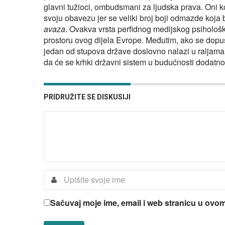
glavni tužioci, ombudsmani za ljudska prava. Oni koji
svoju obavezu jer se veliki broj boji odmazde koja b
avaza
. Ovakva vrsta perfidnog medijskog psihološko
prostoru ovog dijela Evrope. Međutim, ako se dopu
jedan od stupova države doslovno nalazi u raljama 
da će se krhki državni sistem u budućnosti dodatno 
PRIDRUŽITE SE DISKUSIJI
Sačuvaj moje ime, email i web stranicu u ov