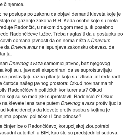
e činjenice.
z
ne postupa po zakonu da objavi demanti kleveta koje je
ristaje na gaženje zakona BiH. Kada osobe koje su meta
naređuje Radončić, u nekom drugom mediju ili posebno
ijede Radončićeve tužbe. Treba naglasiti da u postupku po
ićevih obmana javnosti da on nema ništa s
Dnevnim
ze da
Dnevni avaz
ne ispunjava zakonsku obavezu da
tanja.
inari
Dnevnog avaza
samoinicijativno, bez njegovog
a koji su u javnosti eksponirani da se suprotstavljaju
se postavljaju razna pitanja koja su izlišna, ali reda radi
e čistoće našeg javnog prostora: Otkud novinarima tih
otiv Radončićevih političkih konkurenata? Otkud
ma koji su se medijski suprotstavili Radončiću? Otkud
e na klevete lansirane putem
Dnevnog avaza
protiv ljudi s
kud koincidencija da klevete protiv osoba s kojima je
jima popravi političke i lične odnose?
re činjenice o Radončićevoj korupcijskoj zloupotrebi
sudni autoriteti u BiH, kao što su predsjednici sudova,