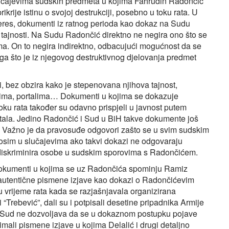
učajevima sudskih predmeta u kojima Fahrudin Radončić
rije istinu o svojoj destrukciji, posebno u toku rata. U
eres, dokumenti iz ratnog perioda kao dokaz na Sudu
tajnosti. Na Sudu Radončić direktno ne negira ono što se
ma. On to negira indirektno, odbacujući mogućnost da se
ga što je iz njegovog destruktivnog djelovanja predmet
i, bez obzira kako je stepenovana njihova tajnost,
ima, portalima… Dokumenti u kojima se dokazuje
oku rata također su odavno prispjeli u javnost putem
rtala. Jedino Radončić i Sud u BiH takve dokumente još
o. Važno je da pravosuđe odgovori zašto se u svim sudskim
osim u slučajevima ako takvi dokazi ne odgovaraju
 diskriminira osobe u sudskim sporovima s Radončićem.
dokumenti u kojima se uz Radončića spominju Ramiz
 autentične pismene izjave kao dokazi o Radončićevim
 vrijeme rata kada se razjašnjavala organizirana
 “Trebević”, dali su i potpisali desetine pripadnika Armije
, Sud ne dozvoljava da se u dokaznom postupku pojave
zimali pismene izjave u kojima Delalić i drugi detaljno