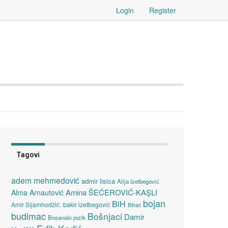
Login
Register
Tagovi
adem mehmedović
admir lisica
Alija Izetbegović
Amina ŠEĆEROVIĆ-KAŞLI
Alma Arnautović
bojan
BiH
Amir Sijamhodžić.
bakir izetbegović
Bihać
budimac
Bošnjaci
Damir
Bosanski jezik