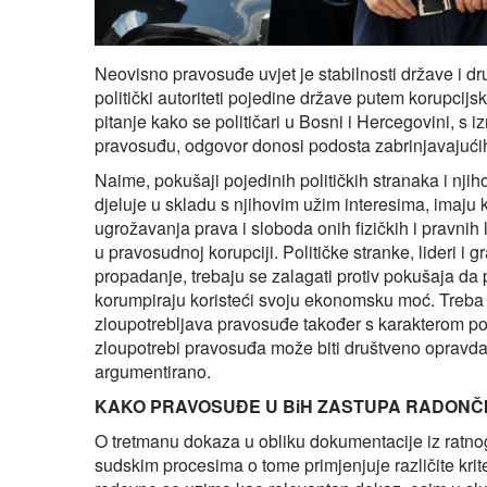
Neovisno pravosuđe uvjet je stabilnosti države i 
politički autoriteti pojedine države putem korupci
pitanje kako se političari u Bosni i Hercegovini, 
pravosuđu, odgovor donosi podosta zabrinjavajući
Naime, pokušaji pojedinih političkih stranaka i nji
djeluje u skladu s njihovim užim interesima, imaju 
ugrožavanja prava i sloboda onih fizičkih i pravnih l
u pravosudnoj korupciji. Političke stranke, lideri i 
propadanje, trebaju se zalagati protiv pokušaja d
korumpiraju koristeći svoju ekonomsku moć. Treba ista
zloupotrebljava pravosuđe također s karakterom pod
zloupotrebi pravosuđa može biti društveno opravda
argumentirano.
KAKO PRAVOSUĐE U BiH ZASTUPA RADONČI
O tretmanu dokaza u obliku dokumentacije iz ratn
sudskim procesima o tome primjenjuje različite krite