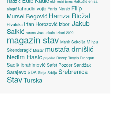
Edib Kadić
Hadžić
enisa
elvir resić
Enes Ratkušić
Filip
fahrudin vojić
Faris Nanić
alagić
Hamza Ridžal
Mursel Begović
Jakub
Irfan Horozović
Izbori
Hrvatska
Salkić
Lokalni izbori 2020
korona virus
magazin stav
Mirza
Mahir Sokolija
mustafa drnišlić
Skenderagić
Mostar
Nedim Hasić
Recep Tayyip Erdogan
prijedor
Sadik Ibrahimović
Sandžak
Safet Pozder
Srebrenica
Sarajevo
SDA
Srbija
Sirija
Stav
Turska