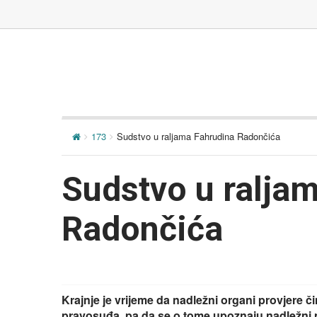
173
Sudstvo u raljama Fahrudina Radončića
Sudstvo u ralja
Radončića
Krajnje je vrijeme da nadležni organi provjere 
pravosuđa, pa da se o tome upoznaju nadležni p