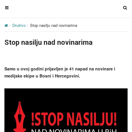
T
T
o
o
g
g
Društvo
Stop nasilju nad novinarima
g
g
l
l
Stop nasilju nad novinarima
e
e
n
n
a
a
v
v
Samo u ovoj godini prijavljen je 41 napad na novinare i
i
i
medijske ekipe u Bosni i Hercegovini.
g
g
a
a
t
t
i
i
o
o
n
n