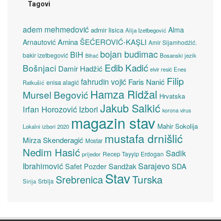
Tagovi
adem mehmedović
Alma
admir lisica
Alija Izetbegović
Amina ŠEĆEROVIĆ-KAŞLI
Arnautović
Amir Sijamhodžić.
bojan budimac
BiH
bakir izetbegović
Bosanski jezik
Bihać
Edib Kadić
Bošnjaci
Damir Hadžić
elvir resić
Enes
Filip
fahrudin vojić
Faris Nanić
enisa alagić
Ratkušić
Hamza Ridžal
Mursel Begović
Hrvatska
Jakub Salkić
Irfan Horozović
Izbori
korona virus
magazin stav
Mahir Sokolija
Lokalni izbori 2020
mustafa drnišlić
Mirza Skenderagić
Mostar
Nedim Hasić
Sadik
Recep Tayyip Erdogan
prijedor
Sarajevo
Ibrahimović
Sandžak
SDA
Safet Pozder
Stav
Turska
Srebrenica
Srbija
Sirija