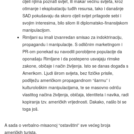
cijeli njima poznati svijet, ili makar većinu svijeta, kroz
otimanje i eksploataciju tuđih resursa, tako i današnje
SAD pokušavaju da skoro cijeli svijet prilagode sebi i
svojim interesima, bilo silom ili diplomatsko‑finansijskom
manipulacijom.
Rimljani su imali izvanredan smisao za indoktrinaciju,
propagandu i manipulacije. S odličnim marketingom i
PR-om ponekad su navodili porobljene populacije da
oponašaju Rimljane i da postepeno usvajaju rimske
zakone, običaje i način življenja. Isto se danas događa s
Amerikom. Ljudi širom svijeta, bez fizičke prisile,
podliježu američkom propagandnom “šarmu” i
kulturološkim manipulacijama, te se masovno odriču
vlastitog načina življenja, običaja, identiteta i navika, radi
kopiranja tzv. američkih vrijednosti. Dakako, našlo bi se
toga još.
A sada o verbalno-misaonoj “ostavštini” sve većeg broja
američkih turista.