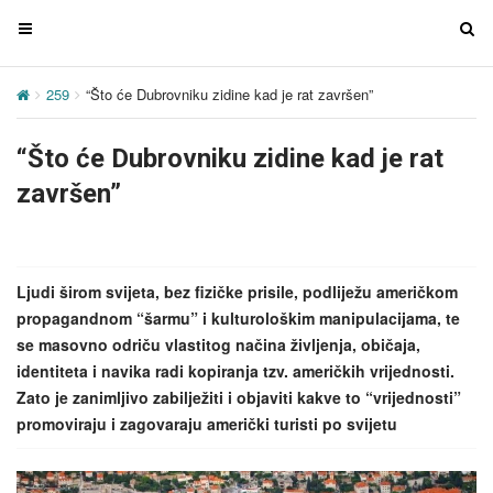
T
T
o
o
g
g
259
“Što će Dubrovniku zidine kad je rat završen”
g
g
l
l
“Što će Dubrovniku zidine kad je rat
e
e
n
n
završen”
a
a
v
v
i
i
g
g
Ljudi širom svijeta, bez fizičke prisile, podliježu američkom
a
a
propagandnom “šarmu” i kulturološkim manipulacijama, te
t
t
se masovno odriču vlastitog načina življenja, običaja,
i
i
identiteta i navika radi kopiranja tzv. američkih vrijednosti.
o
o
Zato je zanimljivo zabilježiti i objaviti kakve to “vrijednosti”
n
n
promoviraju i zagovaraju američki turisti po svijetu