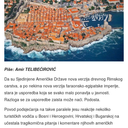
Piše: Amir TELIBEĆIROVIĆ
Da su Sjedinjene Američke Države nova verzija drevnog Rimskog
carstva, a po nekima nova verzija faraonsko-egipatske imperije,
stara je usporedba koja se svako malo ponavlja u javnosti.
Razloga se za usporedbe zaista može naći. Podosta.
Povod podsjećanja na takve paralele jesu reakcije nekoliko
turističkih vodiča u Bosni i Hercegovini, Hrvatskoj i Bugarskoj na
učestala tragikomična pitanja i komentare njihovih američkih