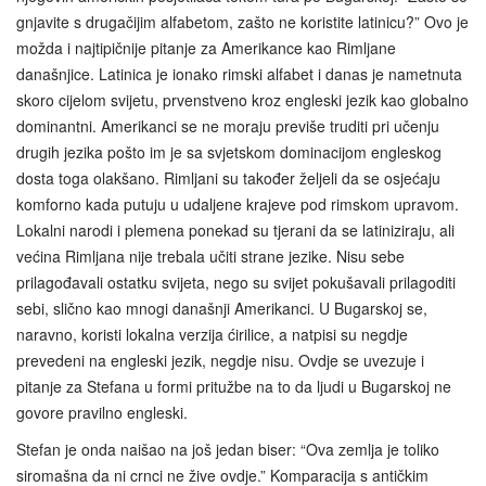
gnjavite s drugačijim alfabetom, zašto ne koristite latinicu?” Ovo je
možda i najtipičnije pitanje za Amerikance kao Rimljane
današnjice. Latinica je ionako rimski alfabet i danas je nametnuta
skoro cijelom svijetu, prvenstveno kroz engleski jezik kao globalno
dominantni. Amerikanci se ne moraju previše truditi pri učenju
drugih jezika pošto im je sa svjetskom dominacijom engleskog
dosta toga olakšano. Rimljani su također željeli da se osjećaju
komforno kada putuju u udaljene krajeve pod rimskom upravom.
Lokalni narodi i plemena ponekad su tjerani da se latiniziraju, ali
većina Rimljana nije trebala učiti strane jezike. Nisu sebe
prilagođavali ostatku svijeta, nego su svijet pokušavali prilagoditi
sebi, slično kao mnogi današnji Amerikanci. U Bugarskoj se,
naravno, koristi lokalna verzija ćirilice, a natpisi su negdje
prevedeni na engleski jezik, negdje nisu. Ovdje se uvezuje i
pitanje za Stefana u formi pritužbe na to da ljudi u Bugarskoj ne
govore pravilno engleski.
Stefan je onda naišao na još jedan biser: “Ova zemlja je toliko
siromašna da ni crnci ne žive ovdje.” Komparacija s antičkim