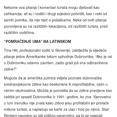
Nekome ova pitanja i komentari turista mogu djelovati kao
zafrkancija, ali su i vodiči i drugi svjedoci potvrdili, kao i neki od
samih putnika, da nije riječ o pošalicama. Neka od ovih pitanja
ponovljena su na različitim lokacijama, od različitih turista, pred
različitim vodičima.
“POMRAČENJE UMA” NA LATINSKOM
Tina Hiti, profesionalni vodič iz Slovenije, zabilježila je sljedeće
pitanje jedne Amerikanke tokom ophodnje Dubrovnika: “Ako je rat
u Dubrovniku odavno završen, zašto grad još ima odbrambene
zidine?”
Moguće da je američka putnica vidjela poznate dubrovačke
srednjovjekovne zidine kao beskorisne ili neprofitabilne, osim u
ratnim okolnostima. Možda je pomislila da su zidine pravljene kao
zaštita pri opsadi Dubrovnika iz 1991. godine, ko zna. Vjerovatno
u tom trenutku nije znala kako zidovi jesu profitabilni jer privlače
milione turista, a naplaćuju se karte za ulaz i hod po njima. Stari
Rimljani navodno su bili prilično paranoični, pa bi se osjećali