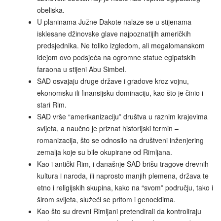
obeliska.
U planinama Južne Dakote nalaze se u stijenama
isklesane džinovske glave najpoznatijih američkih
predsjednika. Ne toliko izgledom, ali megalomanskom
idejom ovo podsjeća na ogromne statue egipatskih
faraona u stijeni Abu Simbel.
SAD osvajaju druge države i gradove kroz vojnu,
ekonomsku ili finansijsku dominaciju, kao što je činio i
stari Rim.
SAD vrše “amerikanizaciju” društva u raznim krajevima
svijeta, a naučno je priznat historijski termin –
romanizacija, što se odnosilo na društveni inženjering
zemalja koje su bile okupirane od Rimljana.
Kao i antički Rim, i današnje SAD brišu tragove drevnih
kultura i naroda, ili naprosto manjih plemena, država te
etno i religijskih skupina, kako na “svom” području, tako i
širom svijeta, služeći se pritom i genocidima.
Kao što su drevni Rimljani pretendirali da kontroliraju