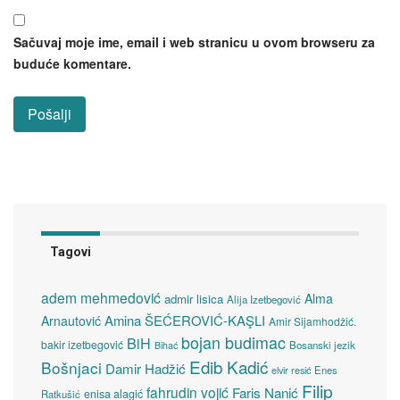
Sačuvaj moje ime, email i web stranicu u ovom browseru za
buduće komentare.
Tagovi
adem mehmedović
Alma
admir lisica
Alija Izetbegović
Amina ŠEĆEROVIĆ-KAŞLI
Arnautović
Amir Sijamhodžić.
bojan budimac
BiH
bakir izetbegović
Bosanski jezik
Bihać
Edib Kadić
Bošnjaci
Damir Hadžić
elvir resić
Enes
Filip
fahrudin vojić
Faris Nanić
enisa alagić
Ratkušić