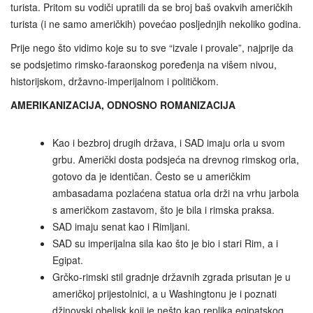
turista. Pritom su vodiči upratili da se broj baš ovakvih američkih
turista (i ne samo američkih) povećao posljednjih nekoliko godina.
Prije nego što vidimo koje su to sve “izvale i provale”, najprije da
se podsjetimo rimsko‑faraonskog poređenja na višem nivou,
historijskom, državno-imperijalnom i političkom.
AMERIKANIZACIJA, ODNOSNO ROMANIZACIJA
Kao i bezbroj drugih država, i SAD imaju orla u svom
grbu. Američki dosta podsjeća na drevnog rimskog orla,
gotovo da je identičan. Često se u američkim
ambasadama pozlaćena statua orla drži na vrhu jarbola
s američkom zastavom, što je bila i rimska praksa.
SAD imaju senat kao i Rimljani.
SAD su imperijalna sila kao što je bio i stari Rim, a i
Egipat.
Grčko-rimski stil gradnje državnih zgrada prisutan je u
američkoj prijestolnici, a u Washingtonu je i poznati
džinovski obelisk koji je nešto kao replika egipatskog