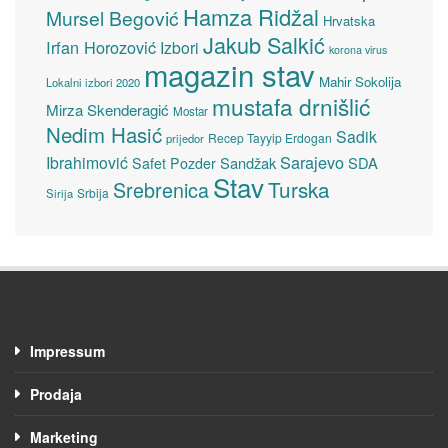
Hamza Ridžal
Mursel Begović
Hrvatska
Jakub Salkić
Irfan Horozović
Izbori
korona virus
magazin stav
Mahir Sokolija
Lokalni izbori 2020
mustafa drnišlić
Mirza Skenderagić
Mostar
Nedim Hasić
Sadik
Recep Tayyip Erdogan
prijedor
Sarajevo
Ibrahimović
Sandžak
SDA
Safet Pozder
Stav
Turska
Srebrenica
Srbija
Sirija
Impressum
Prodaja
Marketing