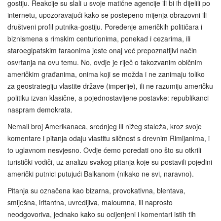
gostiju. Reakcije su slali u svoje matične agencije ili bi ih dijelili po
internetu, upozoravajući kako se postepeno mijenja obrazovni ili
društveni profil putnika-gostiju. Poređenje američkih političara i
biznismena s rimskim centurionima, ponekad i cezarima, ili
staroegipatskim faraonima jeste onaj već prepoznatljivi način
osvrtanja na ovu temu. No, ovdje je riječ o takozvanim običnim
američkim građanima, onima koji se možda i ne zanimaju toliko
za geostrategiju vlastite države (imperije), ili ne razumiju američku
politiku izvan klasične, a pojednostavljene postavke: republikanci
naspram demokrata.
Nemali broj Amerikanaca, srednjeg ili nižeg staleža, kroz svoje
komentare i pitanja odaju vlastitu sličnost s drevnim Rimljanima, i
to uglavnom nesvjesno. Ovdje ćemo poredati ono što su otkrili
turistički vodiči, uz analizu svakog pitanja koje su postavili pojedini
američki putnici putujući Balkanom (nikako ne svi, naravno).
Pitanja su označena kao bizarna, provokativna, blentava,
smiješna, iritantna, uvredljiva, maloumna, ili naprosto
neodgovoriva, jednako kako su ocijenjeni i komentari istih tih