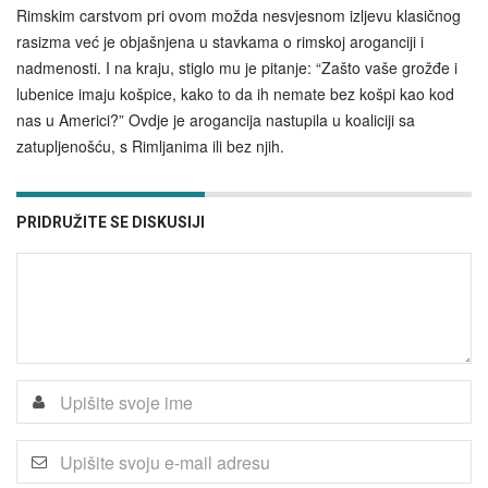
Rimskim carstvom pri ovom možda nesvjesnom izljevu klasičnog
rasizma već je objašnjena u stavkama o rimskoj aroganciji i
nadmenosti. I na kraju, stiglo mu je pitanje: “Zašto vaše grožđe i
lubenice imaju košpice, kako to da ih nemate bez košpi kao kod
nas u Americi?” Ovdje je arogancija nastupila u koaliciji sa
zatupljenošću, s Rimljanima ili bez njih.
PRIDRUŽITE SE DISKUSIJI