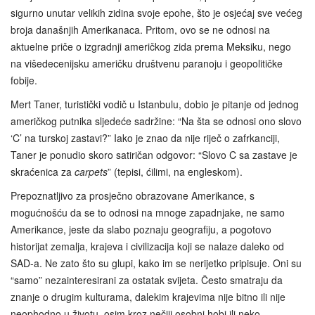
sigurno unutar velikih zidina svoje epohe, što je osjećaj sve većeg
broja današnjih Amerikanaca. Pritom, ovo se ne odnosi na
aktuelne priče o izgradnji američkog zida prema Meksiku, nego
na višedecenijsku američku društvenu paranoju i geopolitičke
fobije.
Mert Taner, turistički vodič u Istanbulu, dobio je pitanje od jednog
američkog putnika sljedeće sadržine: “Na šta se odnosi ono slovo
‘C’ na turskoj zastavi?” Iako je znao da nije riječ o zafrkanciji,
Taner je ponudio skoro satiričan odgovor: “Slovo C sa zastave je
skraćenica za
carpets
” (tepisi, ćilimi, na engleskom).
Prepoznatljivo za prosječno obrazovane Amerikance, s
mogućnošću da se to odnosi na mnoge zapadnjake, ne samo
Amerikance, jeste da slabo poznaju geografiju, a pogotovo
historijat zemalja, krajeva i civilizacija koji se nalaze daleko od
SAD-a. Ne zato što su glupi, kako im se nerijetko pripisuje. Oni su
“samo” nezainteresirani za ostatak svijeta. Često smatraju da
znanje o drugim kulturama, dalekim krajevima nije bitno ili nije
neophodno u životu, osim kroz nečiji osobni hobi ili neko