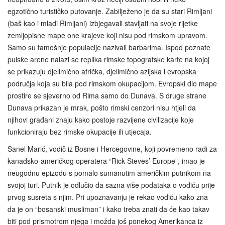
egzotično turističko putovanje. Zabilježeno je da su stari Rimljani
(baš kao i mladi Rimljani) izbjegavali stavljati na svoje rijetke
zemljopisne mape one krajeve koji nisu pod rimskom upravom.
Samo su tamošnje populacije nazivali barbarima. Ispod poznate
pulske arene nalazi se replika rimske topografske karte na kojoj
se prikazuju djelimično afrička, djelimično azijska i evropska
područja koja su bila pod rimskom okupacijom. Evropski dio mape
prostire se sjeverno od Rima samo do Dunava. S druge strane
Dunava prikazan je mrak, pošto rimski cenzori nisu htjeli da
njihovi građani znaju kako postoje razvijene civilizacije koje
funkcioniraju bez rimske okupacije ili utjecaja.
Sanel Marić, vodič iz Bosne i Hercegovine, koji povremeno radi za
kanadsko-američkog operatera “Rick Steves’ Europe”, imao je
neugodnu epizodu s pomalo sumanutim američkim putnikom na
svojoj turi. Putnik je odlučio da sazna više podataka o vodiču prije
prvog susreta s njim. Pri upoznavanju je rekao vodiču kako zna
da je on “bosanski musliman” i kako treba znati da će kao takav
biti pod prismotrom njega i možda još ponekog Amerikanca iz