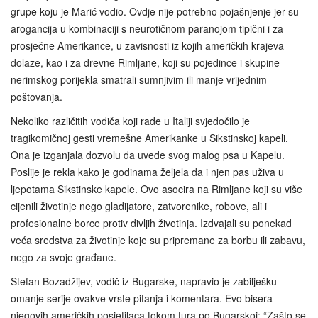
grupe koju je Marić vodio. Ovdje nije potrebno pojašnjenje jer su
arogancija u kombinaciji s neurotičnom paranojom tipični i za
prosječne Amerikance, u zavisnosti iz kojih američkih krajeva
dolaze, kao i za drevne Rimljane, koji su pojedince i skupine
nerimskog porijekla smatrali sumnjivim ili manje vrijednim
poštovanja.
Nekoliko različitih vodiča koji rade u Italiji svjedočilo je
tragikomičnoj gesti vremešne Amerikanke u Sikstinskoj kapeli.
Ona je izganjala dozvolu da uvede svog malog psa u Kapelu.
Poslije je rekla kako je godinama željela da i njen pas uživa u
ljepotama Sikstinske kapele. Ovo asocira na Rimljane koji su više
cijenili životinje nego gladijatore, zatvorenike, robove, ali i
profesionalne borce protiv divljih životinja. Izdvajali su ponekad
veća sredstva za životinje koje su pripremane za borbu ili zabavu,
nego za svoje građane.
Stefan Bozadžijev, vodič iz Bugarske, napravio je zabilješku
omanje serije ovakve vrste pitanja i komentara. Evo bisera
njegovih američkih posjetilaca tokom tura po Bugarskoj: “Zašto se