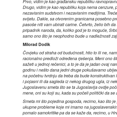
Prvo, vidim je kao građansku republiku ravnopravni
Drugo, vidim je kao republiku koja nema cenzure, pol
nezavisnim sudstvom i nezavisnim medijima. Treće,
svijetu. Dakle, sa otvorenim granicama posebno pre
pasoše niti vam ubirati carine. Četvrto, želio bih 
pripadnik naroda, da, koliko god je to moguće, Srb
samo ono što je neophodno bude u nadležnosti zajed
Milorad Dodik
Čovjeku od straha od budućnosti, htio to ili ne, na
racionalno predloži određena rješenja. Meni ono 
sažeti u jednoj rečenici, a to je da je jadan ovaj 
godinu i nešto dana jedni druge pokušavamo ubijedit
na početnu tvrdnju da treba da bude konstruktivan 
i pojasni ili da sagleda iz nekog drugog ugla, iz 
Jugoslavenu smeta što se ta Jugoslavija ovdje počes
mene, oni su koji su, kada su počeli politički da se
Smeta mi što pojedina gospoda, recimo, kao što je 
ukupne probleme koje mi imamo na jugoslavenskim p
pomalo samokritike pa da se kaže da, recimo, u Hrv