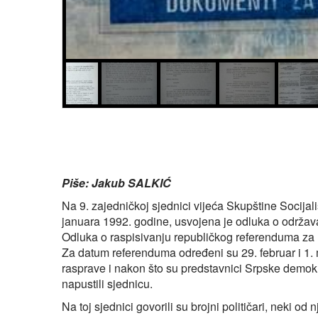
Piše: Jakub SALKIĆ
Na 9. zajedničkoj sjednici vijeća Skupštine Socija
januara 1992. godine, usvojena je odluka o održa
Odluka o raspisivanju republičkog referenduma za 
Za datum referenduma određeni su 29. februar i 1.
rasprave i nakon što su predstavnici Srpske demokr
napustili sjednicu.
Na toj sjednici govorili su brojni političari, neki od