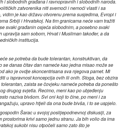
h i slobodnih građana i ravnopravnih i slobodnih naroda.
itičkih zatvorenika niti svemoći i nemoći vlasti i sa
 vidim je kao državu otvorenu prema susjedima, Evropi i
ma Srbiji i Hrvatskoj. Na tim granicama neće vam tražiti
da se svaki građanin osjeća slobodnim, a posebno svaki
in upravlja sam sobom, Hrvat i Musliman također, a da
ničkih institucija.
meće se potreba da bude tolerantan, konstruktivan, da
što se danas čitav dan nameće kao jedna misao može se
narod ako je ovdje skoncentrisana sva njegova pamet. Mi
i u ispravnost koncepcija ovih ili onih. Stoga, bez obzira
i tolerantan, zaista se čovjeku nameće potreba da ponešto
nekog drugog svjetla. Recimo, meni kao po ubjeđenju
to naziva bivšom. Svi oni koji to čine, po meni i za
 angažuju, upravo htjeli da ona bude bivša, i to se uspjelo.
gospodin Šarac u svojoj poslijepodnevnoj diskusiji, za
rostorima krivi samo jednu stranu. Ja bih volio da ima
atskoj sukobi nisu otpočeli samo zato što je