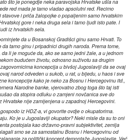
to što je ponegdje neka paravojska Hrvatske ušla na
uvede red mada je tamo vladao apsolutni red. Recimo
 stavove i priča žalopojke o popaljenim samo hrvatskim
rvatskoj gore i neka druga sela i tamo ljudi isto pate. I
udi iz hrvatskih sela.
apominjete da u Bosanskoj Gradišci ginu samo Hrvati. To
vidite da tamo ginu i pripadnici drugih naroda. Prema tome,
 da li je moguće da, ako se samo jedni žale, a u jednom
m nekom budućem životu, odnosno suživotu sa drugim
zagovornicima koncepcija u bivšoj Jugoslaviji da se ovaj
 ovaj narod odveden u sukob, u rat, u bijedu, u haos i sve
ne koncepcije kako je neko za Bosnu i Hercegovinu itd.,
rnera Narodne banke, vjerovatno zbog toga što taj isti
okušao da stopira odluku o zamjeni novčanica sve do
 Hrvatske nije zamijenjena u zapadnoj Hercegovini.
 gospodo iz HDZ-a, vi govorite ovdje o okupatorima.
jaju. Ko je u Jugoslaviji okupator? Neki misle da su to oni
menta postojala kao državno-pravni subjektivitet, zemlja
zalagali smo se za samostalnu Bosnu i Hercegovinu od
zalaganje za politički koncept demontaže Jugoslavije. Već