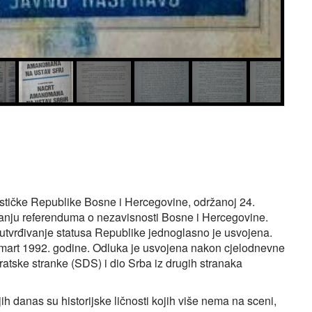
lističke Republike Bosne i Hercegovine, održanoj 24.
vanju referenduma o nezavisnosti Bosne i Hercegovine.
utvrđivanje statusa Republike jednoglasno je usvojena.
 mart 1992. godine. Odluka je usvojena nakon cjelodnevne
atske stranke (SDS) i dio Srba iz drugih stranaka
 njih danas su historijske ličnosti kojih više nema na sceni,