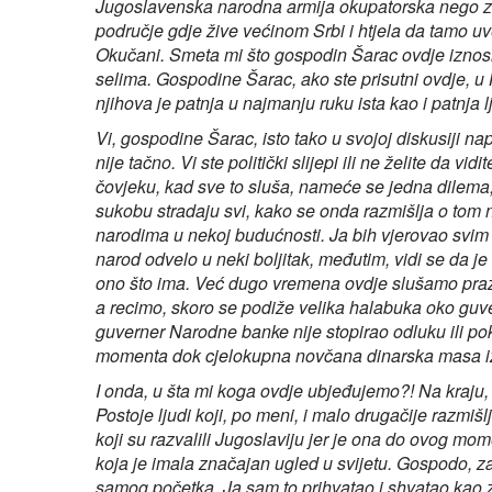
Jugoslavenska narodna armija okupatorska nego za
područje gdje žive većinom Srbi i htjela da tamo 
Okučani. Smeta mi što gospodin Šarac ovdje iznosi
selima. Gospodine Šarac, ako ste prisutni ovdje, u H
njihova je patnja u najmanju ruku ista kao i patnja lj
Vi, gospodine Šarac, isto tako u svojoj diskusiji n
nije tačno. Vi ste politički slijepi ili ne želite da 
čovjeku, kad sve to sluša, nameće se jedna dilema,
sukobu stradaju svi, kako se onda razmišlja o to
narodima u nekoj budućnosti. Ja bih vjerovao svim 
narod odvelo u neki boljitak, međutim, vidi se da je
ono što ima. Već dugo vremena ovdje slušamo praz
a recimo, skoro se podiže velika halabuka oko guve
guverner Narodne banke nije stopirao odluku ili p
momenta dok cjelokupna novčana dinarska masa iz
I onda, u šta mi koga ovdje ubjeđujemo?! Na kraju,
Postoje ljudi koji, po meni, i malo drugačije razmišl
koji su razvalili Jugoslaviju jer je ona do ovog mo
koja je imala značajan ugled u svijetu. Gospodo, 
samog početka. Ja sam to prihvatao i shvatao kao 