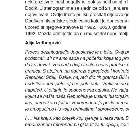
neki pozitivne, neki negativne, dok su neki od njih i
Dodik. U stenogramima sa sjednice od 24. januara z
objavljivani. Ovdje imate priliku pročitati dijelove
Dodika s historijske sjednice na kojoj je donesena
uporedite njegove stavove iz 1992. i 2020. godine. 
1992. Možda primijetite da su mu smrtni neprijatelji d
Alija Izetbegović
Proces dezintegracije Jugoslavije je u toku. Ovaj pr
podsticali, ali mi smo sada na početku kraja tog pr
da se dovrši. Već sada dvije trećine naše granice,
granica. S obzirom na rigorozne preglede i kontrole
Republici Srbiji. Dakle, najveći dio tih granica Bi
nedefiniranom položaju na pola puta. Vratiti se 
naprijed. U pitanju je sudbonosna odluka. Ne valja s
kojim se našla naša Republika je uistinu historijsk
tiče, narod kao cjelina. Referendum je poziv narodu d
to omogućimo i tu volju prihvatimo i sprovedemo, 
(…) Na kraju, kao čovjek koji vjeruje u nezavisnu Bo
predloženom referendumu glasati za tu opciju, že