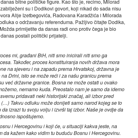
 danas bitne političke figure. Kao što je, recimo, Milorad
abilježeni su i Dodikovi govori, koji nikad do sada nisu
 govora Alije Izetbegovića, Radovana Karadžića i Milorada
 odluka o održavanju referenduma. Pažljivo čitajte Dodika,
Možda primijetite da danas radi ono protiv čega je bio
anas postali politički prijatelji.
oces mi, građani BiH, niti smo inicirali niti smo ga
ocesa. Također, proces konstituiranja novih država mora
 one na sjeveru i na zapadu prema Hrvatskoj, državna je
 na Drini, isto se može reći i za našu granicu prema
H su već državne granice. Bosna ne može ostati u ovako
ne možemo, nemamo kuda. Preostalo nam je samo da idemo
vemu pridavati neki historijski značaj, ali izbor pred
i. (…) Takvu odluku može donijeti samo narod kojeg se to
a izrazi tu svoju volju i izvrši taj izbor. Naše je ovdje da
odnosno ispoštujemo.
snu i Hercegovinu i koji će, u situaciji kakva jeste, na
lim da kažem kako vidim tu buduću Bosnu i Hercegovinu.