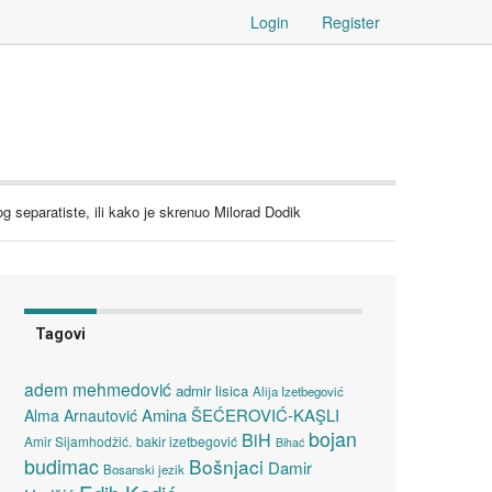
Login
Register
g separatiste, ili kako je skrenuo Milorad Dodik
Tagovi
adem mehmedović
admir lisica
Alija Izetbegović
Amina ŠEĆEROVIĆ-KAŞLI
Alma Arnautović
bojan
BiH
Amir Sijamhodžić.
bakir izetbegović
Bihać
budimac
Bošnjaci
Damir
Bosanski jezik