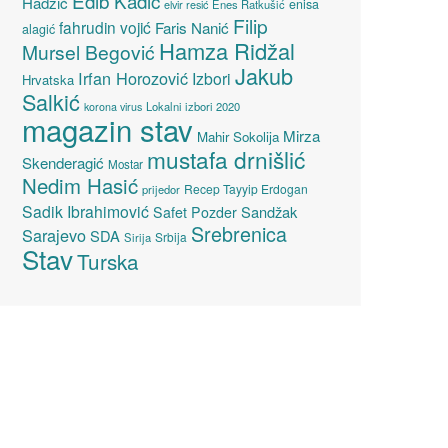
Edib Kadić
Hadžić
enisa
elvir resić
Enes Ratkušić
Filip
fahrudin vojić
Faris Nanić
alagić
Hamza Ridžal
Mursel Begović
Jakub
Irfan Horozović
Izbori
Hrvatska
Salkić
Lokalni izbori 2020
korona virus
magazin stav
Mirza
Mahir Sokolija
mustafa drnišlić
Skenderagić
Mostar
Nedim Hasić
Recep Tayyip Erdogan
prijedor
Sadik Ibrahimović
Sandžak
Safet Pozder
Srebrenica
Sarajevo
SDA
Srbija
Sirija
Stav
Turska