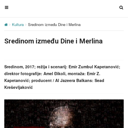
T
T
o
o
g
g
Kultura
Sredinom između Dine i Merlina
g
g
l
l
Sredinom između Dine i Merlina
e
e
n
n
a
a
v
v
Sredinom, 2017; režija i scenarij: Emir Zumbul Kapetanović;
i
i
direktor fotografije: Amel Đikoli, montaža: Emir Z.
g
g
Kapetanović; producent / Al Jazeera Balkans: Sead
a
a
Kreševljaković
t
t
i
i
o
o
n
n