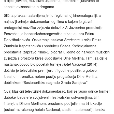
o djetinjstvima, muzičkim usponima, nesretnim ljubavima te
kobnim ovisnostima o drogama.
Slična praksa nastavljena je i u regionalnoj kinematografiji, a
najnoviji primjer dokumentarnog filma u kojem je glavni
protagonist muzička zvijezda dolazi iz Al Jazeerine produkcije.
Posvećen je bosanskohercegovačkom kantautoru Edinu
Dervišhalidoviću. Ostvarenje naslova
Sredinom
u režiji Emira
Zumbula Kapetanovića i produkciji Seada Kreševljakovića,
predstavlja, zapravo, filmsku biografiju jedne od najvećih muzičkih
zvijezda s prostora bivše Jugoslavije Dine Merlina. Film, za čiji je
nastanak povod bio početak turneje
Hotel Nacional
(2014),
doživio je televizijsku premijeru tri godine poslije, u gotovo
idealnom trenutku, netom poslije proglašenja Dine Merlina
dobitnikom “Šestoaprilske nagrade Grada Sarajeva”.
Ovaj klasični televizijski dokumentarac, koji se jasno odriče forme i
duboke ideosfere svojstvenih festivalskim ostvarenjima, čini
intervju s Dinom Merlinom, prostorno podijeljen na tri lokacije
(ostaci razrušenog hotela Nacional, stadion, automobil), tonska