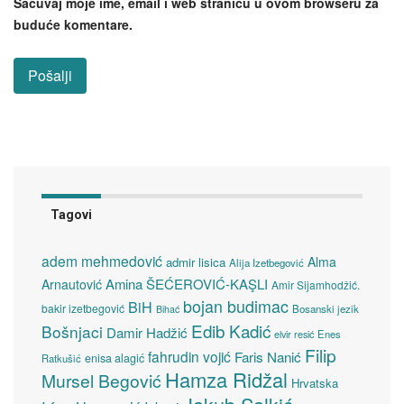
Sačuvaj moje ime, email i web stranicu u ovom browseru za
buduće komentare.
Tagovi
adem mehmedović
Alma
admir lisica
Alija Izetbegović
Amina ŠEĆEROVIĆ-KAŞLI
Arnautović
Amir Sijamhodžić.
bojan budimac
BiH
bakir izetbegović
Bosanski jezik
Bihać
Edib Kadić
Bošnjaci
Damir Hadžić
elvir resić
Enes
Filip
fahrudin vojić
Faris Nanić
enisa alagić
Ratkušić
Hamza Ridžal
Mursel Begović
Hrvatska