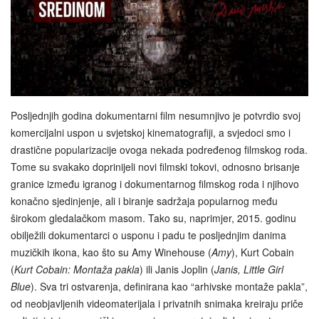
Posljednjih godina dokumentarni film nesumnjivo je potvrdio svoj
komercijalni uspon u svjetskoj kinematografiji, a svjedoci smo i
drastične popularizacije ovoga nekada podređenog filmskog roda.
Tome su svakako doprinijeli novi filmski tokovi, odnosno brisanje
granice između igranog i dokumentarnog filmskog roda i njihovo
konačno sjedinjenje, ali i biranje sadržaja popularnog među
širokom gledalačkom masom. Tako su, naprimjer, 2015. godinu
obilježili dokumentarci o usponu i padu te posljednjim danima
muzičkih ikona, kao što su Amy Winehouse (
Amy
), Kurt Cobain
(
Kurt Cobain: Montaža pakla
) ili Janis Joplin (
Janis, Little Girl
Blue
). Sva tri ostvarenja, definirana kao “arhivske montaže pakla”,
od neobjavljenih videomaterijala i privatnih snimaka kreiraju priče