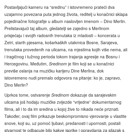
Postavljajući kameru na “sredinu” i istovremeno prateći dva
uzajamno povezana puta jednog života, reditelj u konačnici sklapa
pojedinačne fotografije u album naslovljen imenom – Dino Merlin.
Prelistavajući taj album, gledatelji se zajedno s Merlinom
prisjećaju i svojih radosnih trenutaka iz mladosti – koncerata u
Zetri, starih pjesama, košarkaških utakmica Bosne, Sarajeva,
trenutaka provedenih na ulicama, na mjestima kojih više nema, ali
i tragičnog i tužnog perioda tokom trajanja agresije na Bosnu i
Hercegovinu. Međutim,
Sredinom
je film koji se u konačnici
previše oslanja na muzičku karijeru Dine Merlina, dok
istovremeno nudi premalo odgovora na pitanje: ko je, zapravo,
Dino Merlin?
Uprkos tome, ostvarenje
Sredinom
dokazuje da sarajevskim
ulicama još hodaju muzičke zvijezde “vrijedne” dokumentarnog
filma, ali i to da im sredina u kojoj žive to nikada neće priznati.
Također, ovaj film prikazuje beskompromisno vjerovanje u vlastite
snove, koji su, uz pomoć ljubavi, predanosti i upornosti, postali
stvarnost te odbacuje bilo kakve isprike i opravdanja za silazak s