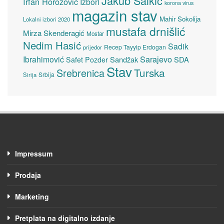
Jakub Salkić
Irfan Horozović
Izbori
korona virus
magazin stav
Mahir Sokolija
Lokalni izbori 2020
mustafa drnišlić
Mirza Skenderagić
Mostar
Nedim Hasić
Sadik
Recep Tayyip Erdogan
prijedor
Sarajevo
Ibrahimović
Sandžak
SDA
Safet Pozder
Stav
Turska
Srebrenica
Srbija
Sirija
Impressum
Prodaja
Marketing
Pretplata na digitalno izdanje