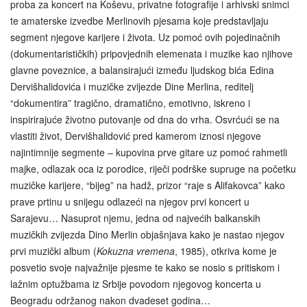
proba za koncert na Koševu, privatne fotografije i arhivski snimci
te amaterske izvedbe Merlinovih pjesama koje predstavljaju
segment njegove karijere i života. Uz pomoć ovih pojedinačnih
(dokumentarističkih) pripovjednih elemenata i muzike kao njihove
glavne poveznice, a balansirajući između ljudskog bića Edina
Dervišhalidovića i muzičke zvijezde Dine Merlina, reditelj
“dokumentira” tragično, dramatično, emotivno, iskreno i
inspirirajuće životno putovanje od dna do vrha. Osvrćući se na
vlastiti život, Dervišhalidović pred kamerom iznosi njegove
najintimnije segmente – kupovina prve gitare uz pomoć rahmetli
majke, odlazak oca iz porodice, riječi podrške supruge na početku
muzičke karijere, “bijeg” na hadž, prizor “raje s Alifakovca” kako
prave prtinu u snijegu odlazeći na njegov prvi koncert u
Sarajevu… Nasuprot njemu, jedna od najvećih balkanskih
muzičkih zvijezda Dino Merlin objašnjava kako je nastao njegov
prvi muzički album (
Kokuzna vremena
, 1985), otkriva kome je
posvetio svoje najvažnije pjesme te kako se nosio s pritiskom i
lažnim optužbama iz Srbije povodom njegovog koncerta u
Beogradu održanog nakon dvadeset godina…