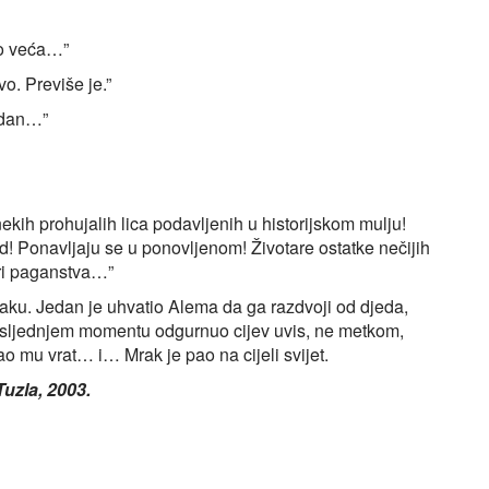
go veća…”
o. Previše je.”
edan…”
 nekih prohujalih lica podavljenih u historijskom mulju!
d! Ponavljaju se u ponovljenom! Životare ostatke nečijih
ari paganstva…”
 traku. Jedan je uhvatio Alema da ga razdvoji od djeda,
 posljednjem momentu odgurnuo cijev uvis, ne metkom,
o mu vrat… i… Mrak je pao na cijeli svijet.
uzla, 2003.