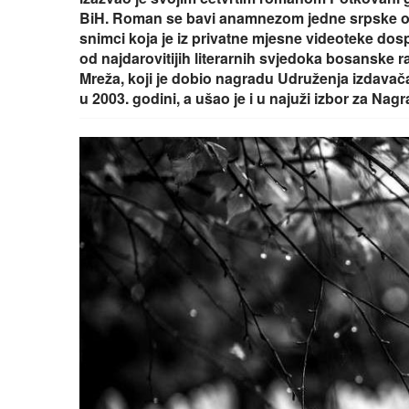
BiH. Roman se bavi anamnezom jedne srpske obite
snimci koja je iz privatne mjesne videoteke dosp
od najdarovitijih literarnih svjedoka bosanske r
Mreža, koji je dobio nagradu Udruženja izdavača
u 2003. godini, a ušao je i u najuži izbor za Na