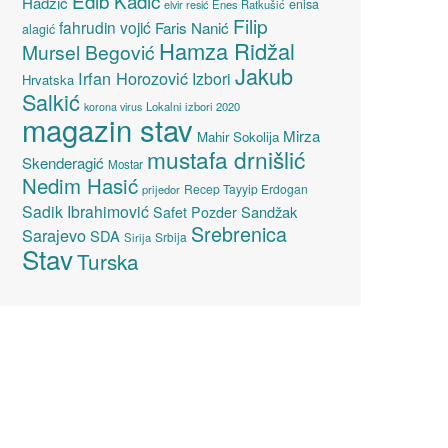
Edib Kadić
Hadžić
enisa
elvir resić
Enes Ratkušić
Filip
fahrudin vojić
Faris Nanić
alagić
Hamza Ridžal
Mursel Begović
Jakub
Irfan Horozović
Izbori
Hrvatska
Salkić
Lokalni izbori 2020
korona virus
magazin stav
Mirza
Mahir Sokolija
mustafa drnišlić
Skenderagić
Mostar
Nedim Hasić
Recep Tayyip Erdogan
prijedor
Sadik Ibrahimović
Sandžak
Safet Pozder
Srebrenica
Sarajevo
SDA
Srbija
Sirija
Stav
Turska