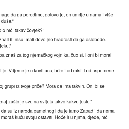
age da ga porodimo, gotovo je, on umrije u nama i više
 duše.”
olo nići takav čovjek?”
ali ili nisu imali dovoljno hrabrosti da ga oslobode.
jeku.”
 pa znaš za tog njemačkog vojnika, čuo si. I oni bi morali
 je. Vrijeme je u kovitlacu, brže i od misli i od uspomene.
oj grupi iz tvoje priče? Mora da ima takvih. Oni bi se
naj zašto je sve na svijetu takvo kakvo jeste.”
ih da su iz naroda pametnog i da je tamo Zapad i da nema
oraš kuću svoju ostaviti. Hoće li u njima, djede, nići