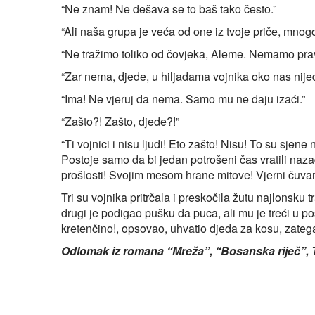
“Ne znam! Ne dešava se to baš tako često.”
“Ali naša grupa je veća od one iz tvoje priče, mno
“Ne tražimo toliko od čovjeka, Aleme. Nemamo prav
“Zar nema, djede, u hiljadama vojnika oko nas nij
“Ima! Ne vjeruj da nema. Samo mu ne daju izaći.”
“Zašto?! Zašto, djede?!”
“Ti vojnici i nisu ljudi! Eto zašto! Nisu! To su sjene
Postoje samo da bi jedan potrošeni čas vratili naza
prošlosti! Svojim mesom hrane mitove! Vjerni čuv
Tri su vojnika pritrčala i preskočila žutu najlonsku
drugi je podigao pušku da puca, ali mu je treći u
kretenčino!, opsovao, uhvatio djeda za kosu, zatega
Odlomak iz romana “Mreža”, “Bosanska riječ”, T