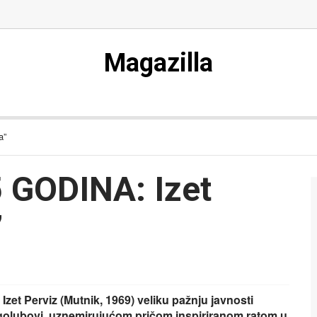
Magazilla
a”
 GODINA: Izet
”
et Perviz (Mutnik, 1969) veliku pažnju javnosti
golubovi, uznemirujućom pričom inspiriranom ratom u