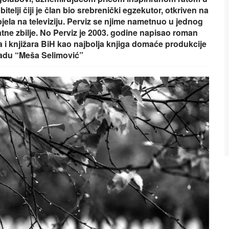
lji čiji je član bio srebrenički egzekutor, otkriven na
jela na televiziju. Perviz se njime nametnuo u jednog
atne zbilje. No Perviz je 2003. godine napisao roman
 i knjižara BiH kao najbolja knjiga domaće produkcije
gradu “Meša Selimović”