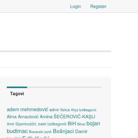
Login
Register
Tagovi
adem mehmedović
admir lisica
Alija Izetbegović
Amina ŠEĆEROVIĆ-KAŞLI
Alma Arnautović
bojan
BiH
Amir Sijamhodžić.
bakir izetbegović
Bihać
budimac
Bošnjaci
Damir
Bosanski jezik