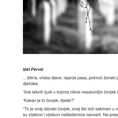
Izet Perviz
…tišina, vriska djece, lajanje pasa, potmuli ženski p
dječaka.
“Ima takvih ljudi u kojima nikne nesalomljiv čovjek 
“Kakav je to čovjek, djede?”
“To je onaj istinski čovjek, onaj što leži sakriven 
su vijekovi i vijekovi neštedemice nanosili. Ne prepo