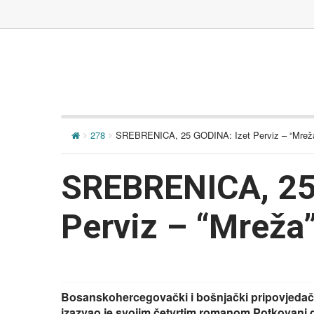
278
SREBRENICA, 25 GODINA: Izet Perviz – “Mrež
SREBRENICA, 25
Perviz – “Mreža
Bosanskohercegovački i bošnjački pripovjedač Iz
izazvao je svojim četvrtim romanom Potkovani 