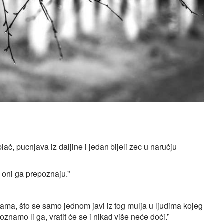
lač, pucnjava iz daljine i jedan bijeli zec u naručju
i oni ga prepoznaju.”
u nama, što se samo jednom javi iz tog mulja u ljudima kojeg
znamo li ga, vratit će se i nikad više neće doći.”