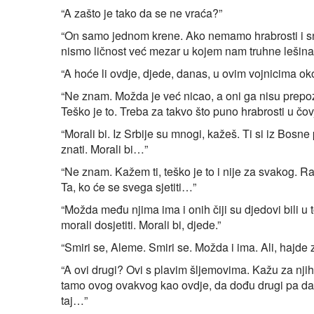
“A zašto je tako da se ne vraća?”
“On samo jednom krene. Ako nemamo hrabrosti i sn
nismo ličnost već mezar u kojem nam truhne lešina
“A hoće li ovdje, djede, danas, u ovim vojnicima ok
“Ne znam. Možda je već nicao, a oni ga nisu prepozn
Teško je to. Treba za takvo što puno hrabrosti u čov
“Morali bi. Iz Srbije su mnogi, kažeš. Ti si iz Bosne
znati. Morali bi…”
“Ne znam. Kažem ti, teško je to i nije za svakog. Rat
Ta, ko će se svega sjetiti…”
“Možda među njima ima i onih čiji su djedovi bili u t
morali dosjetiti. Morali bi, djede.”
“Smiri se, Aleme. Smiri se. Možda i ima. Ali, hajde z
“A ovi drugi? Ovi s plavim šljemovima. Kažu za nj
tamo ovog ovakvog kao ovdje, da dođu drugi pa da m
taj…”