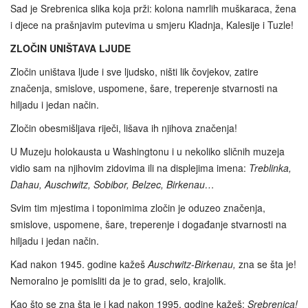
Sad je Srebrenica slika koja prži: kolona namrlih muškaraca, žena
i djece na prašnjavim putevima u smjeru Kladnja, Kalesije i Tuzle!
ZLOČIN UNIŠTAVA LJUDE
Zločin uništava ljude i sve ljudsko, ništi lik čovjekov, zatire
značenja, smislove, uspomene, šare, treperenje stvarnosti na
hiljadu i jedan način.
Zločin obesmišljava riječi, lišava ih njihova značenja!
U Muzeju holokausta u Washingtonu i u nekoliko sličnih muzeja
vidio sam na njihovim zidovima ili na displejima imena:
Treblinka,
Dahau, Auschwitz, Sobibor, Belzec, Birkenau…
Svim tim mjestima i toponimima zločin je oduzeo značenja,
smislove, uspomene, šare, treperenje i događanje stvarnosti na
hiljadu i jedan način.
Kad nakon 1945. godine kažeš
Auschwitz-Birkenau,
zna se šta je!
Nemoralno je pomisliti da je to grad, selo, krajolik.
Kao što se zna šta je i kad nakon 1995. godine kažeš:
Srebrenica!