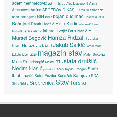
adem mehmedović
Alma
admir lisica
Alija Izetbegović
Amina ŠEĆEROVIĆ-KAŞLI
Arnautović
Amir Sijamhodžić.
bojan budimac
BiH
bakir izetbegović
Bosanski jezik
Bihać
Edib Kadić
Bošnjaci
Damir Hadžić
elvir resić
Enes
Filip
fahrudin vojić
Faris Nanić
enisa alagić
Ratkušić
Hamza Ridžal
Mursel Begović
Hrvatska
Jakub Salkić
Irfan Horozović
Izbori
korona virus
magazin stav
Mahir Sokolija
Lokalni izbori 2020
mustafa drnišlić
Mirza Skenderagić
Mostar
Nedim Hasić
Sadik
Recep Tayyip Erdogan
prijedor
Sarajevo
Ibrahimović
Sandžak
SDA
Safet Pozder
Stav
Turska
Srebrenica
Srbija
Sirija