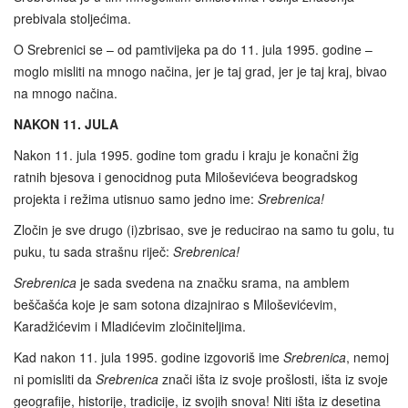
prebivala stoljećima.
O Srebrenici se – od pamtivijeka pa do 11. jula 1995. godine –
moglo misliti na mnogo načina, jer je taj grad, jer je taj kraj, bivao
na mnogo načina.
NAKON 11. JULA
Nakon 11. jula 1995. godine tom gradu i kraju je konačni žig
ratnih bjesova i genocidnog puta Miloševićeva beogradskog
projekta i režima utisnuo samo jedno ime:
Srebrenica!
Zločin je sve drugo (i)zbrisao, sve je reducirao na samo tu golu, tu
puku, tu sada strašnu riječ:
Srebrenica!
Srebrenica
je sada svedena na značku srama, na amblem
beščašća koje je sam sotona dizajnirao s Miloševićevim,
Karadžićevim i Mladićevim zločiniteljima.
Kad nakon 11. jula 1995. godine izgovoriš ime
Srebrenica
, nemoj
ni pomisliti da
Srebrenica
znači išta iz svoje prošlosti, išta iz svoje
geografije, historije, tradicije, iz svojih snova! Niti išta iz desetina