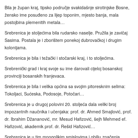
Bila je župan kraj, tipsko područje svakidašnje sirotinjske Bosne,
žensko ime posuđeno za lijep toponim, mjesto banja, mala
postojbina plemenitih metala…
Srebrenica je stoljećima bila rudarsko naselje. Pružila je zavičaj
Sasima. Postala je i zborištem ponekoj dubrovačkoj i drugim
kolonijama.
Srebrenica je bila i težački i stočarski kraj, i to stoljećima.
Srebrenički grad i kraj svoje su ime darovali cijeloj bosanskoj
provinciji bosanskih franjevaca.
Srebrenica je bila i velika općina sa svojim pitoresknim selima:
Tokoljaci, Sućeska, Podosoje, Potočari…
Srebrenica je u drugoj polovini 20. stoljeća dala veliki broj
impozantnih naučnika i učenjaka: prof. dr. Ahmed Smajlović, prof.
dr. Ibrahim Džananović, mr. Mesud Hafizović, šejh Mehmed ef.
Hafizović, akademik prof. dr. Rešid Hafizović…
Srebrenica je u tim mnogolikim smislovima i obilju značenja