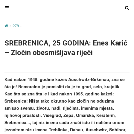
T
T
o
o
g
g
278
SREBRENICA, 25 GODINA: Enes Karić – Zločin obesmišljava ri
g
g
l
l
SREBRENICA, 25 GODINA: Enes Karić
e
e
n
n
– Zločin obesmišljava riječi
a
a
v
v
i
i
g
g
Kad nakon 1945. godine kažeš Auschwitz-Birkenau, zna se
a
a
šta je! Nemoralno je pomisliti da je to grad, selo, krajolik.
t
t
Kao što se zna šta je i kad nakon 1995. godine kažeš:
i
i
Srebrenica! Ništa tako okrutno kao zločin ne oduzima
o
o
smisao svemu: životu, nadi, riječima, imenima mjesta,
n
n
njihovoj prošlosti. Višegrad, Žepa, Omarska, Keraterm,
Srebrenica..., taj niz imena sada znači isto ili nalično onom
jezovitom nizu imena Treblinka, Dahau, Auschwitz, Sobibor,