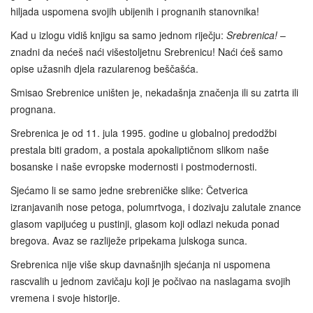
hiljada uspomena svojih ubijenih i prognanih stanovnika!
Kad u izlogu vidiš knjigu sa samo jednom riječju:
Srebrenica!
–
znadni da nećeš naći višestoljetnu Srebrenicu! Naći ćeš samo
opise užasnih djela razularenog beščašća.
Smisao Srebrenice uništen je, nekadašnja značenja ili su zatrta ili
prognana.
Srebrenica je od 11. jula 1995. godine u globalnoj predodžbi
prestala biti gradom, a postala apokaliptičnom slikom naše
bosanske i naše evropske modernosti i postmodernosti.
Sjećamo li se samo jedne srebreničke slike: Četverica
izranjavanih nose petoga, polumrtvoga, i dozivaju zalutale znance
glasom vapijućeg u pustinji, glasom koji odlazi nekuda ponad
bregova. Avaz se razliježe pripekama julskoga sunca.
Srebrenica nije više skup davnašnjih sjećanja ni uspomena
rascvalih u jednom zavičaju koji je počivao na naslagama svojih
vremena i svoje historije.