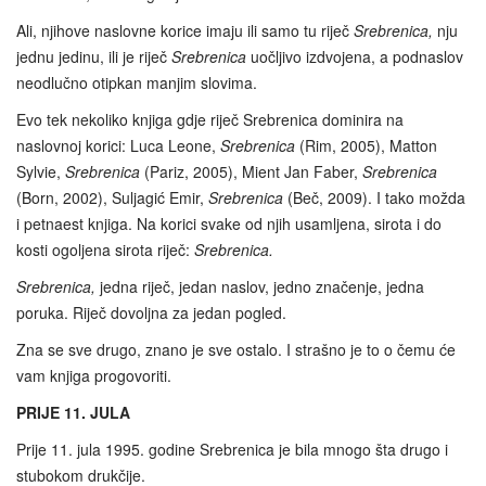
Ali, njihove naslovne korice imaju ili samo tu riječ
Srebrenica,
nju
jednu jedinu, ili je riječ
Srebrenica
uočljivo izdvojena, a podnaslov
neodlučno otipkan manjim slovima.
Evo tek nekoliko knjiga gdje riječ Srebrenica dominira na
naslovnoj korici: Luca Leone,
Srebrenica
(Rim, 2005), Matton
Sylvie,
Srebrenica
(Pariz, 2005), Mient Jan Faber,
Srebrenica
(Born, 2002), Suljagić Emir,
Srebrenica
(Beč, 2009). I tako možda
i petnaest knjiga. Na korici svake od njih usamljena, sirota i do
kosti ogoljena sirota riječ:
Srebrenica.
Srebrenica,
jedna riječ, jedan naslov, jedno značenje, jedna
poruka. Riječ dovoljna za jedan pogled.
Zna se sve drugo, znano je sve ostalo. I strašno je to o čemu će
vam knjiga progovoriti.
PRIJE 11. JULA
Prije 11. jula 1995. godine Srebrenica je bila mnogo šta drugo i
stubokom drukčije.