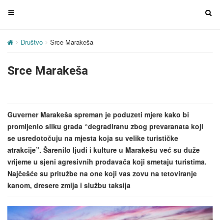
T
T
o
o
g
g
Društvo
Srce Marakeša
g
g
l
l
Srce Marakeša
e
e
n
n
a
a
v
v
Guverner Marakeša spreman je poduzeti mjere kako bi
i
i
promijenio sliku grada “degradiranu zbog prevaranata koji
g
g
se usredotočuju na mjesta koja su velike turističke
a
a
atrakcije”. Šarenilo ljudi i kulture u Marakešu već su duže
t
t
vrijeme u sjeni agresivnih prodavača koji smetaju turistima.
i
i
Najčešće su pritužbe na one koji vas zovu na tetoviranje
o
o
kanom, dresere zmija i službu taksija
n
n