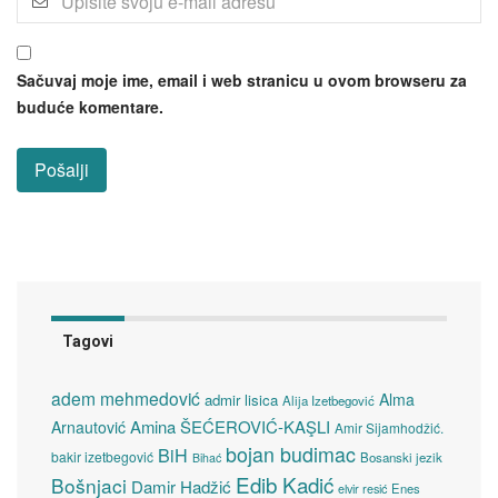
Sačuvaj moje ime, email i web stranicu u ovom browseru za
buduće komentare.
Tagovi
adem mehmedović
Alma
admir lisica
Alija Izetbegović
Amina ŠEĆEROVIĆ-KAŞLI
Arnautović
Amir Sijamhodžić.
bojan budimac
BiH
bakir izetbegović
Bosanski jezik
Bihać
Edib Kadić
Bošnjaci
Damir Hadžić
elvir resić
Enes