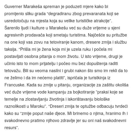
Guverner Marakeša spreman je poduzeti mjere kako bi
promijenio sliku grada “degradiranu zbog prevaranata koji se
usredotočuju na mjesta koja su velike turističke atrakcije”.
Šarenilo ljudi i kulture u Marakešu već su duže vrijeme u sjeni
agresivnih prodavača koji smetaju turistima. Najčešće su pritužbe
na one koji vas zovu na tetoviranje kanom, dresere zmija i službu
taksija. “Prišla mi je žena koja mi je uzela ruku i počela mi
postavljati osobna pitanja o mom životu. U isto vrijeme, drugi je
učinio isto to mom prijatelju i počeo mu bez dopuštenja raditi
tetovažu. Bili su veoma nasilni i grubi nakon što smo im rekli da to
ne želimo i da im nećemo platiti”, ispričala je turistkinja iz
Francuske. Kada su zmije u pitanju, organizacije za zaštitu okoliša
već duže vrijeme vode kampanju za bojkotiranje ”praksi koje se
temelje na zlostavljanju životinja i iskorištavanju biološke
raznolikosti u Maroku”. “Dreseri zmija te optužbe odbacuju tvrdeći
kako su “zmije poput naše djece. Mi brinemo o njima, hranimo ih i
svakodnevno pratimo njihovo zdravlje jer su oni naš svakodnevni
resurs”.