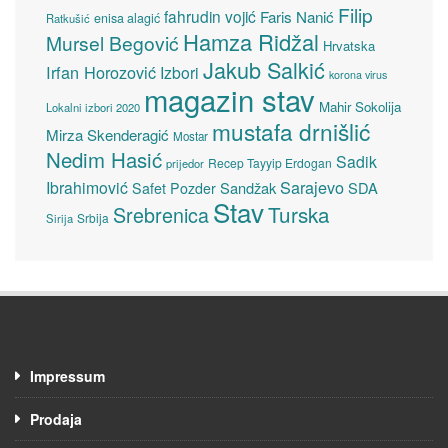
Filip
fahrudin vojić
Faris Nanić
enisa alagić
Ratkušić
Hamza Ridžal
Mursel Begović
Hrvatska
Jakub Salkić
Irfan Horozović
Izbori
korona virus
magazin stav
Mahir Sokolija
Lokalni izbori 2020
mustafa drnišlić
Mirza Skenderagić
Mostar
Nedim Hasić
Sadik
Recep Tayyip Erdogan
prijedor
Sarajevo
Ibrahimović
Sandžak
SDA
Safet Pozder
Stav
Turska
Srebrenica
Srbija
Sirija
Impressum
Prodaja