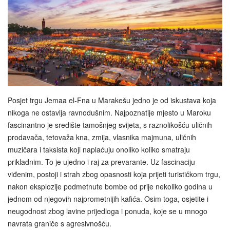
Posjet trgu Jemaa el-Fna u Marakešu jedno je od iskustava koja
nikoga ne ostavlja ravnodušnim. Najpoznatije mjesto u Maroku
fascinantno je središte tamošnjeg svijeta, s raznolikošću uličnih
prodavača, tetovaža kna, zmija, vlasnika majmuna, uličnih
muzičara i taksista koji naplaćuju onoliko koliko smatraju
prikladnim. To je ujedno i raj za prevarante. Uz fascinaciju
viđenim, postoji i strah zbog opasnosti koja prijeti turističkom trgu,
nakon eksplozije podmetnute bombe od prije nekoliko godina u
jednom od njegovih najprometnijih kafića. Osim toga, osjetite i
neugodnost zbog lavine prijedloga i ponuda, koje se u mnogo
navrata graniče s agresivnošću.