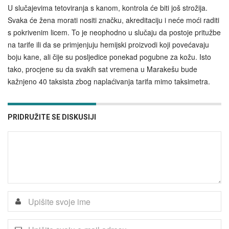
U slučajevima tetoviranja s kanom, kontrola će biti još strožija.
Svaka će žena morati nositi značku, akreditaciju i neće moći raditi
s pokrivenim licem. To je neophodno u slučaju da postoje pritužbe
na tarife ili da se primjenjuju hemijski proizvodi koji povećavaju
boju kane, ali čije su posljedice ponekad pogubne za kožu. Isto
tako, procjene su da svakih sat vremena u Marakešu bude
kažnjeno 40 taksista zbog naplaćivanja tarifa mimo taksimetra.
PRIDRUŽITE SE DISKUSIJI