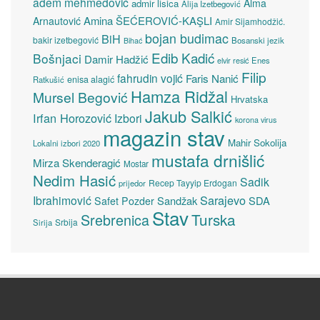
adem mehmedović
Alma
admir lisica
Alija Izetbegović
Amina ŠEĆEROVIĆ-KAŞLI
Arnautović
Amir Sijamhodžić.
bojan budimac
BiH
bakir izetbegović
Bosanski jezik
Bihać
Edib Kadić
Bošnjaci
Damir Hadžić
elvir resić
Enes
Filip
fahrudin vojić
Faris Nanić
enisa alagić
Ratkušić
Hamza Ridžal
Mursel Begović
Hrvatska
Jakub Salkić
Irfan Horozović
Izbori
korona virus
magazin stav
Mahir Sokolija
Lokalni izbori 2020
mustafa drnišlić
Mirza Skenderagić
Mostar
Nedim Hasić
Sadik
Recep Tayyip Erdogan
prijedor
Sarajevo
Ibrahimović
Sandžak
SDA
Safet Pozder
Stav
Turska
Srebrenica
Srbija
Sirija