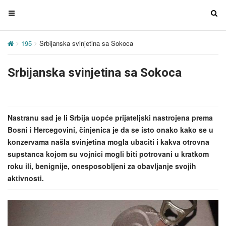
T
T
o
o
g
g
195
Srbijanska svinjetina sa Sokoca
g
g
l
l
Srbijanska svinjetina sa Sokoca
e
e
n
n
a
a
v
v
Nastranu sad je li Srbija uopće prijateljski nastrojena prema
i
i
Bosni i Hercegovini, činjenica je da se isto onako kako se u
g
g
konzervama našla svinjetina mogla ubaciti i kakva otrovna
a
a
supstanca kojom su vojnici mogli biti potrovani u kratkom
t
t
roku ili, benignije, onesposobljeni za obavljanje svojih
i
i
aktivnosti.
o
o
n
n