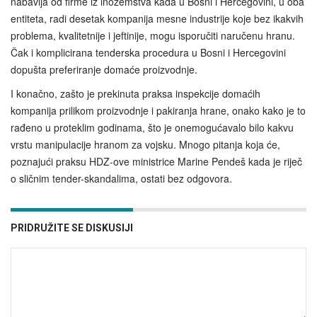
nabavlja od firme iz inozemstva kada u Bosni i Hercegovini, u oba
entiteta, radi desetak kompanija mesne industrije koje bez ikakvih
problema, kvalitetnije i jeftinije, mogu isporučiti naručenu hranu.
Čak i komplicirana tenderska procedura u Bosni i Hercegovini
dopušta preferiranje domaće proizvodnje.
I konačno, zašto je prekinuta praksa inspekcije domaćih
kompanija prilikom proizvodnje i pakiranja hrane, onako kako je to
rađeno u proteklim godinama, što je onemogućavalo bilo kakvu
vrstu manipulacije hranom za vojsku. Mnogo pitanja koja će,
poznajući praksu HDZ-ove ministrice Marine Pendeš kada je riječ
o sličnim tender-skandalima, ostati bez odgovora.
PRIDRUŽITE SE DISKUSIJI