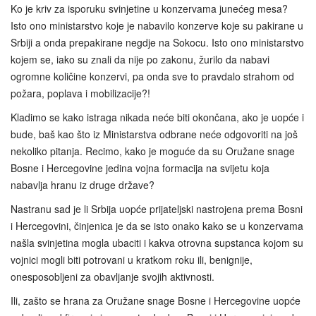
Ko je kriv za isporuku svinjetine u konzervama junećeg mesa?
Isto ono ministarstvo koje je nabavilo konzerve koje su pakirane u
Srbiji a onda prepakirane negdje na Sokocu. Isto ono ministarstvo
kojem se, iako su znali da nije po zakonu, žurilo da nabavi
ogromne količine konzervi, pa onda sve to pravdalo strahom od
požara, poplava i mobilizacije?!
Kladimo se kako istraga nikada neće biti okončana, ako je uopće i
bude, baš kao što iz Ministarstva odbrane neće odgovoriti na još
nekoliko pitanja. Recimo, kako je moguće da su Oružane snage
Bosne i Hercegovine jedina vojna formacija na svijetu koja
nabavlja hranu iz druge države?
Nastranu sad je li Srbija uopće prijateljski nastrojena prema Bosni
i Hercegovini, činjenica je da se isto onako kako se u konzervama
našla svinjetina mogla ubaciti i kakva otrovna supstanca kojom su
vojnici mogli biti potrovani u kratkom roku ili, benignije,
onesposobljeni za obavljanje svojih aktivnosti.
Ili, zašto se hrana za Oružane snage Bosne i Hercegovine uopće