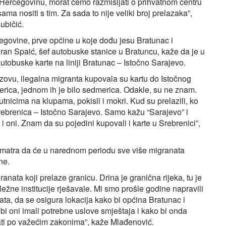
 Hercegovinu, morat ćemo razmišljati o prihvatnom centru
ma nositi s tim. Za sada to nije veliki broj prelazaka”,
ubičić.
egovine, prve općine u koje dođu jesu Bratunac i
ran Spaić, šef autobuske stanice u Bratuncu, kaže da je u
autobuske karte na liniji Bratunac – Istočno Sarajevo.
 ih zovu, ilegalna migranta kupovala su kartu do Istočnog
etverica, jednom ih je bilo sedmerica. Odakle, su ne znam.
utnicima na klupama, pokisli i mokri. Kud su prelazili, ko
 Srebrenica – Istočno Sarajevo. Samo kažu “Sarajevo” i
 i oni. Znam da su pojedini kupovali i karte u Srebrenici”,
matra da će u narednom periodu sve više migranata
ne.
ata koji prelaze granicu. Drina je granična rijeka, tu je
žne institucije rješavale. Mi smo prošle godine napravili
ata, da se osigura lokacija kako bi općina Bratunac i
 bi oni imali potrebne uslove smještaja i kako bi onda
pati po važećim zakonima”, kaže Mlađenović.