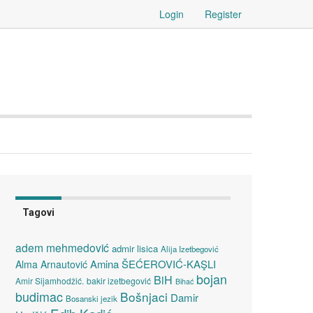
Login
Register
Tagovi
adem mehmedović
admir lisica
Alija Izetbegović
Amina ŠEĆEROVIĆ-KAŞLI
Alma Arnautović
bojan
BiH
Amir Sijamhodžić.
bakir izetbegović
Bihać
budimac
Bošnjaci
Damir
Bosanski jezik