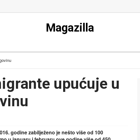
Magazilla
egovinu
migrante upućuje u
vinu
16. godine zabilježeno je nešto više od 100
amo u januaru i februaru ove godine više od 450