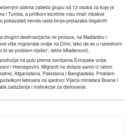
ečernjim satima zatekla grupu od 12 osoba za koje je
oka i Tunisa, a prilikom kontrole nisu imali nikakve
 pokazatelj trenda rasta broja prelazaka ilegalnih
na drugim destinacijama ne prolaze, na Mađarsku i
 sve više migranata ovdje na Drini, tako da se u narednom
bi se problem riješio”, ističe Mlađenović.
o područje na putu prema zemljama Evropske unije.
osni i Hercegovini. Migranti ne dolaze samo iz ratom
alestine, Afganistana, Pakistana i Bangladeša. Problem
 početkom februara na sjednici Vijeća ministara Bosne i
ta zaduženja i instrukcije za djelovanje.