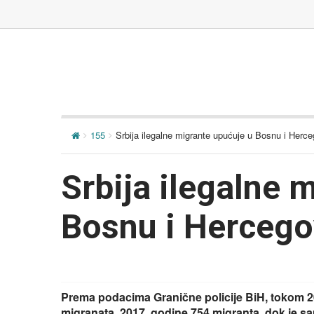
155
Srbija ilegalne migrante upućuje u Bosnu i Herc
Srbija ilegalne 
Bosnu i Hercego
Prema podacima Granične policije BiH, tokom 20
migranata, 2017. godine 754 migranta, dok je s