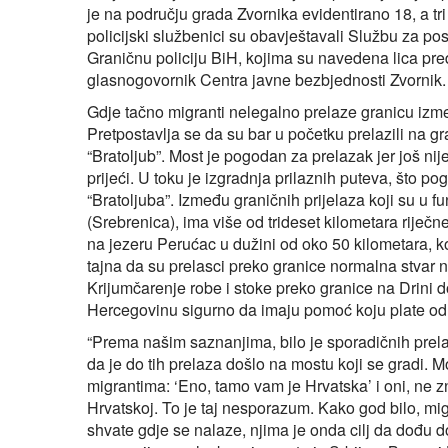
je na području grada Zvornika evidentirano 18, a tr
policijski službenici su obavještavali Službu za pos
Graničnu policiju BiH, kojima su navedena lica pre
glasnogovornik Centra javne bezbjednosti Zvornik.
Gdje tačno migranti nelegalno prelaze granicu izme
Pretpostavlja se da su bar u početku prelazili na gr
“Bratoljub”. Most je pogodan za prelazak jer još ni
prijeći. U toku je izgradnja prilaznih puteva, što 
“Bratoljuba”. Između graničnih prijelaza koji su u 
(Srebrenica), ima više od trideset kilometara riječn
na jezeru Perućac u dužini od oko 50 kilometara, k
tajna da su prelasci preko granice normalna stvar
Krijumčarenje robe i stoke preko granice na Drini 
Hercegovinu sigurno da imaju pomoć koju plate 
“Prema našim saznanjima, bilo je sporadičnih prel
da je do tih prelaza došlo na mostu koji se gradi. Most
migrantima: ‘Eno, tamo vam je Hrvatska’ i oni, ne 
Hrvatskoj. To je taj nesporazum. Kako god bilo, mi
shvate gdje se nalaze, njima je onda cilj da dođu 