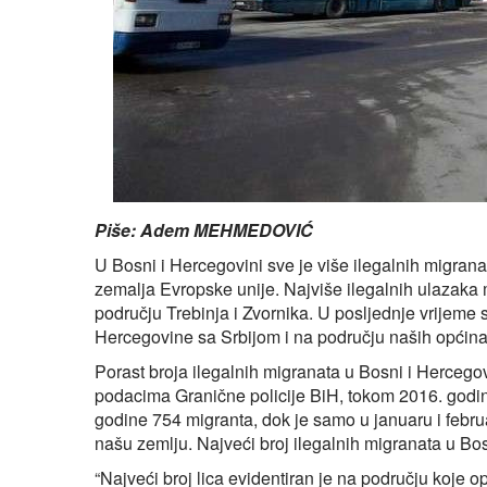
Piše: Adem MEHMEDOVIĆ
U Bosni i Hercegovini sve je više ilegalnih migrana
zemalja Evropske unije. Najviše ilegalnih ulazaka
području Trebinja i Zvornika. U posljednje vrijeme 
Hercegovine sa Srbijom i na području naših općina
Porast broja ilegalnih migranata u Bosni i Herceg
podacima Granične policije BiH, tokom 2016. godin
godine 754 migranta, dok je samo u januaru i febru
našu zemlju. Najveći broj ilegalnih migranata u Bo
“Najveći broj lica evidentiran je na području koje o