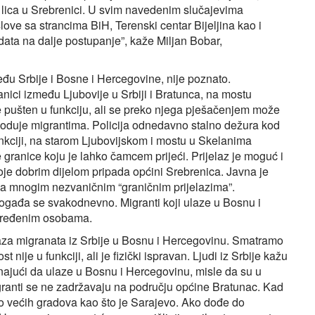
i lica u Srebrenici. U svim navedenim slučajevima
love sa strancima BiH, Terenski centar Bijeljina kao i
data na dalje postupanje”, kaže Miljan Bobar,
đu Srbije i Bosne i Hercegovine, nije poznato.
anici između Ljubovije u Srbiji i Bratunca, na mostu
je pušten u funkciju, ali se preko njega pješačenjem može
pogoduje migrantima. Policija odnedavno stalno dežura kod
funkciji, na starom Ljubovijskom i mostu u Skelanima
e granice koju je lahko čamcem prijeći. Prijelaz je moguć i
oje dobrim dijelom pripada općini Srebrenica. Javna je
 na mnogim nezvaničnim “graničnim prijelazima”.
događa se svakodnevno. Migranti koji ulaze u Bosnu i
određenim osobama.
aza migranata iz Srbije u Bosnu i Hercegovinu. Smatramo
 nije u funkciji, ali je fizički ispravan. Ljudi iz Srbije kažu
znajući da ulaze u Bosnu i Hercegovinu, misle da su u
granti se ne zadržavaju na području općine Bratunac. Kad
do većih gradova kao što je Sarajevo. Ako dođe do