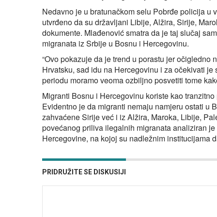
Nedavno je u bratunačkom selu Pobrđe policija u v
utvrđeno da su državljani Libije, Alžira, Sirije, Mar
dokumente. Mlađenović smatra da je taj slučaj samo
migranata iz Srbije u Bosnu i Hercegovinu.
“Ovo pokazuje da je trend u porastu jer očigledno 
Hrvatsku, sad idu na Hercegovinu i za očekivati je
periodu moramo veoma ozbiljno posvetiti tome kako 
Migranti Bosnu i Hercegovinu koriste kao tranzitn
Evidentno je da migranti nemaju namjeru ostati u B
zahvaćene Sirije već i iz Alžira, Maroka, Libije, P
povećanog priliva ilegalnih migranata analiziran je
Hercegovine, na kojoj su nadležnim institucijama da
PRIDRUŽITE SE DISKUSIJI