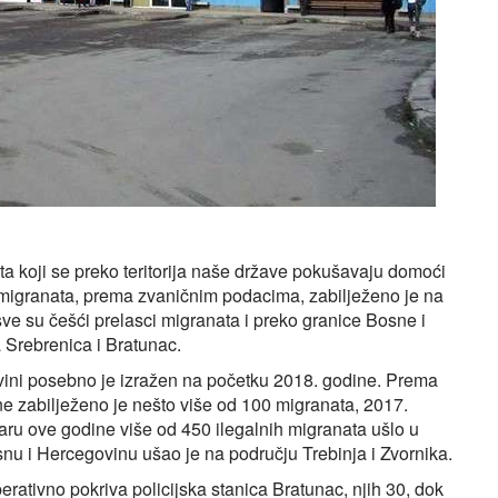
ta koji se preko teritorija naše države pokušavaju domoći
 migranata, prema zvaničnim podacima, zabilježeno je na
sve su češći prelasci migranata i preko granice Bosne i
 Srebrenica i Bratunac.
ovini posebno je izražen na početku 2018. godine. Prema
e zabilježeno je nešto više od 100 migranata, 2017.
aru ove godine više od 450 ilegalnih migranata ušlo u
snu i Hercegovinu ušao je na području Trebinja i Zvornika.
perativno pokriva policijska stanica Bratunac, njih 30, dok