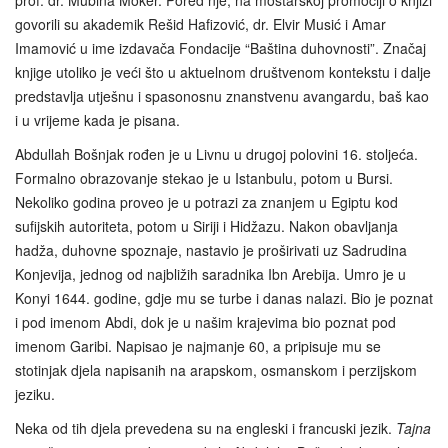
govorili su akademik Rešid Hafizović, dr. Elvir Musić i Amar
Imamović u ime izdavača Fondacije “Baština duhovnosti”. Značaj
knjige utoliko je veći što u aktuelnom društvenom kontekstu i dalje
predstavlja utješnu i spasonosnu znanstvenu avangardu, baš kao
i u vrijeme kada je pisana.
Abdullah Bošnjak rođen je u Livnu u drugoj polovini 16. stoljeća.
Formalno obrazovanje stekao je u Istanbulu, potom u Bursi.
Nekoliko godina proveo je u potrazi za znanjem u Egiptu kod
sufijskih autoriteta, potom u Siriji i Hidžazu. Nakon obavljanja
hadža, duhovne spoznaje, nastavio je proširivati uz Sadrudina
Konjevija, jednog od najbližih saradnika Ibn Arebija. Umro je u
Konyi 1644. godine, gdje mu se turbe i danas nalazi. Bio je poznat
i pod imenom Abdi, dok je u našim krajevima bio poznat pod
imenom Garibi. Napisao je najmanje 60, a pripisuje mu se
stotinjak djela napisanih na arapskom, osmanskom i perzijskom
jeziku.
Neka od tih djela prevedena su na engleski i francuski jezik.
Tajna