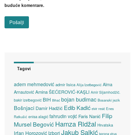
buduće komentare.
Tagovi
adem mehmedović
Alma
admir lisica
Alija Izetbegović
Amina ŠEĆEROVIĆ-KAŞLI
Arnautović
Amir Sijamhodžić.
bojan budimac
BiH
bakir izetbegović
Bosanski jezik
Bihać
Edib Kadić
Bošnjaci
Damir Hadžić
elvir resić
Enes
Filip
fahrudin vojić
Faris Nanić
enisa alagić
Ratkušić
Hamza Ridžal
Mursel Begović
Hrvatska
Jakub Salkić
Irfan Horozović
Izbori
korona virus