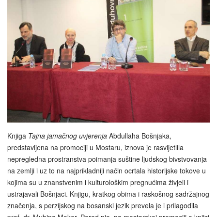
Knjiga
Tajna jamačnog uvjerenja
Abdullaha Bošnjaka,
predstavljena na promociji u Mostaru, iznova je rasvijetlila
nepregledna prostranstva poimanja suštine ljudskog bivstvovanja
na zemlji i uz to na najprikladniji način ocrtala historijske tokove u
kojima su u znanstvenim i kulturološkim pregnućima živjeli i
ustrajavali Bošnjaci. Knjigu, kratkog obima i raskošnog sadržajnog
značenja, s perzijskog na bosanski jezik prevela je i prilagodila
prof. dr. Mubina Moker. Pored nje, na mostarskoj promociji o knjizi