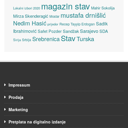
magazin stav
Mahir Sokolija
Lokalni izbori 2020
mustafa drnišlić
Mirza Skenderagić
Mostar
Nedim Hasić
Sadik
Recep Tayyip Erdogan
prijedor
Sarajevo
Ibrahimović
Sandžak
SDA
Safet Pozder
Stav
Turska
Srebrenica
Srbija
Sirija
Impressum
Prodaja
Marketing
Pretplata na digitalno izdanje