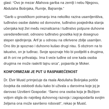
glasi: “Ovo je mezar Allahova gariba na zemlji i nebu Njegovu,
Abdulaha Bošnjaka, Rumije, Bajramije.”
“Garib u gnostičkom poimanju ima nekoliko razina usamljeništva,
tuđinstvo osobe daleko od domovine, tuđinstvo posjednika stanja
učenjaka koji živi među neznalicama i tuđinstvo potpune duhovne
usredsređenosti, odnosno tuđinstvo gnostika koji je dosegnuo
stepen sjedinjenja. Arif je u odnosu na otkrivene zbilje usamljen.
Ono što je spoznao i duhovno kušao drugi nisu. S obzirom na to
iskustvo, on je tuđinac. Svoje spoznaje htio bi podijeliti s drugima,
ali ih oni ne prihvataju. Ima li veće tuđine od one kada osoba
drugima ne može raskriti tajnu srca”, pojasnila je Moker.
KONFORMIZAM JE PUT U RASPAMEĆENOST
Dr. Elvir Musić primjećuje da risala Abdullaha Bošnjaka potiče
čovjeka da oslobodi dušu kako bi uživala u darovima koje joj je
darovao Uzvišeni Gospodar. “Samo ona osoba koja je Božijom
voljom stigla do najvišeg duhovnog razvoja i zagospodarila svojim
željama ona može savršeno robovati”, rekao je Musić.