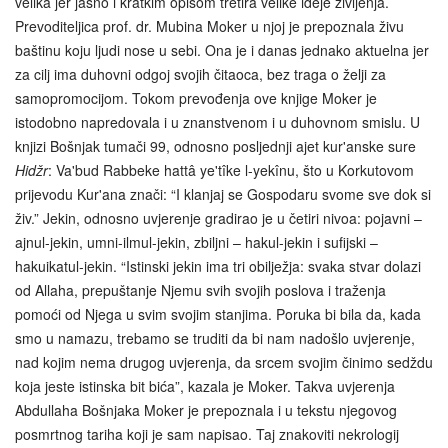
velika jer jasno i kratkim opisom tretira velike ideje življenja.
Prevoditeljica prof. dr. Mubina Moker u njoj je prepoznala živu
baštinu koju ljudi nose u sebi. Ona je i danas jednako aktuelna jer
za cilj ima duhovni odgoj svojih čitaoca, bez traga o želji za
samopromocijom. Tokom prevođenja ove knjige Moker je
istodobno napredovala i u znanstvenom i u duhovnom smislu. U
knjizi Bošnjak tumači 99, odnosno posljednji ajet kur'anske sure
Hidžr
: Va'bud Rabbeke hattâ ye'tîke l-yekînu, što u Korkutovom
prijevodu Kur'ana znači: “I klanjaj se Gospodaru svome sve dok si
živ.” Jekin, odnosno uvjerenje gradirao je u četiri nivoa: pojavni –
ajnul-jekin, umni-ilmul-jekin, zbiljni – hakul-jekin i sufijski –
hakuikatul-jekin. “Istinski jekin ima tri obilježja: svaka stvar dolazi
od Allaha, prepuštanje Njemu svih svojih poslova i traženja
pomoći od Njega u svim svojim stanjima. Poruka bi bila da, kada
smo u namazu, trebamo se truditi da bi nam nadošlo uvjerenje,
nad kojim nema drugog uvjerenja, da srcem svojim činimo sedždu
koja jeste istinska bit bića”, kazala je Moker. Takva uvjerenja
Abdullaha Bošnjaka Moker je prepoznala i u tekstu njegovog
posmrtnog tariha koji je sam napisao. Taj znakoviti nekrologij