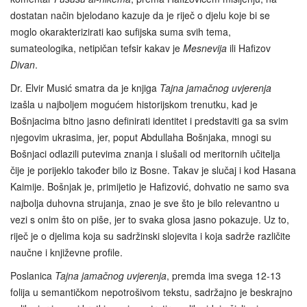
dostatan način bjelodano kazuje da je riječ o djelu koje bi se
moglo okarakterizirati kao sufijska suma svih tema,
sumateologika, netipičan tefsir kakav je
Mesnevija
ili Hafizov
Divan
.
Dr. Elvir Musić smatra da je knjiga
Tajna jamačnog uvjerenja
izašla u najboljem mogućem historijskom trenutku, kad je
Bošnjacima bitno jasno definirati identitet i predstaviti ga sa svim
njegovim ukrasima, jer, poput Abdullaha Bošnjaka, mnogi su
Bošnjaci odlazili putevima znanja i slušali od meritornih učitelja
čije je porijeklo također bilo iz Bosne. Takav je slučaj i kod Hasana
Kaimije. Bošnjak je, primijetio je Hafizović, dohvatio ne samo sva
najbolja duhovna strujanja, znao je sve što je bilo relevantno u
vezi s onim što on piše, jer to svaka glosa jasno pokazuje. Uz to,
riječ je o djelima koja su sadržinski slojevita i koja sadrže različite
naučne i književne profile.
Poslanica
Tajna jamačnog uvjerenja
, premda ima svega 12-13
folija u semantičkom nepotrošivom tekstu, sadržajno je beskrajno