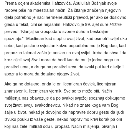
Prema ocjeni akademika Hafizovića, Abulullah Bošnjak svoje
radove piše na maestralan način. Za čitanje značenja njegovih
djela potrebno je naći hermeneutički prijevod, jer ako se doslovno
gleda u tekst, čini se nejasnim. Hafizović je 99. ajet sure
Hidžre
preveo: “Klanjaj se Gospodaru svome duhom beskrajne
spoznaje.” “Musliman kad stupi u ovaj život, kad osmotri svijet oko
sebe, kad postane svjestan kakvu popudbinu mu je Bog dao, kad
prepozna talenat zašto je poslan na ovaj svijet, treba da shvati da
kroz cijeli svoj život mora da hodi kao da mu je jedna noga na
prostirci uma, a druga na prostirci srca, da svaki put kad otkrije i
spozna to mora da dotakne njegov život.
Ako ga ne dotakne, onda je on licemjeran čovjek, licemjeran
znanstvenik, licemjeran vjernik. Sve se to može biti. Način
mišljenja nas obavezuje da po svakoj svježoj spoznaji oblikujemo
svoj život, svoju svakodnevicu. Nikad ne znate koga vam Bog
šalje u život, nekad je dovoljno da napravite dobru gestu da ljudi
izvuku pouku iz vaše geste, nekad napravimo krivi korak pa oni
koji nas žele imitirati odu u propast. Način mišljenja, bivanja i