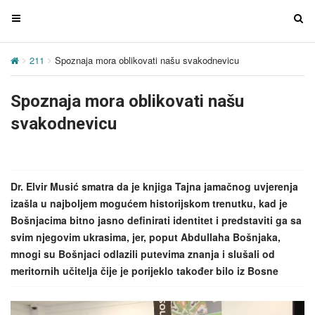
T
T
o
o
g
g
211
Spoznaja mora oblikovati našu svakodnevicu
g
g
l
l
Spoznaja mora oblikovati našu
e
e
n
n
svakodnevicu
a
a
v
v
i
i
g
g
Dr. Elvir Musić smatra da je knjiga Tajna jamačnog uvjerenja
a
a
izašla u najboljem mogućem historijskom trenutku, kad je
t
t
Bošnjacima bitno jasno definirati identitet i predstaviti ga sa
i
i
svim njegovim ukrasima, jer, poput Abdullaha Bošnjaka,
o
o
mnogi su Bošnjaci odlazili putevima znanja i slušali od
n
n
meritornih učitelja čije je porijeklo također bilo iz Bosne