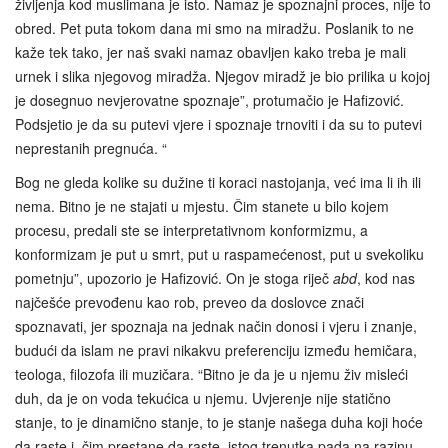
življenja kod muslimana je isto. Namaz je spoznajni proces, nije to
obred. Pet puta tokom dana mi smo na miradžu. Poslanik to ne
kaže tek tako, jer naš svaki namaz obavljen kako treba je mali
urnek i slika njegovog miradža. Njegov miradž je bio prilika u kojoj
je dosegnuo nevjerovatne spoznaje”, protumačio je Hafizović.
Podsjetio je da su putevi vjere i spoznaje trnoviti i da su to putevi
neprestanih pregnuća. “
Bog ne gleda kolike su dužine ti koraci nastojanja, već ima li ih ili
nema. Bitno je ne stajati u mjestu. Čim stanete u bilo kojem
procesu, predali ste se interpretativnom konformizmu, a
konformizam je put u smrt, put u raspamećenost, put u svekoliku
pometnju”, upozorio je Hafizović. On je stoga riječ
abd
, kod nas
najčešće prevođenu kao rob, preveo da doslovce znači
spoznavati, jer spoznaja na jednak način donosi i vjeru i znanje,
budući da islam ne pravi nikakvu preferenciju između hemičara,
teologa, filozofa ili muzičara. “Bitno je da je u njemu živ misleći
duh, da je on voda tekućica u njemu. Uvjerenje nije statično
stanje, to je dinamično stanje, to je stanje našega duha koji hoće
da raste i, čim prestane da raste, istog trenutka pada na razinu