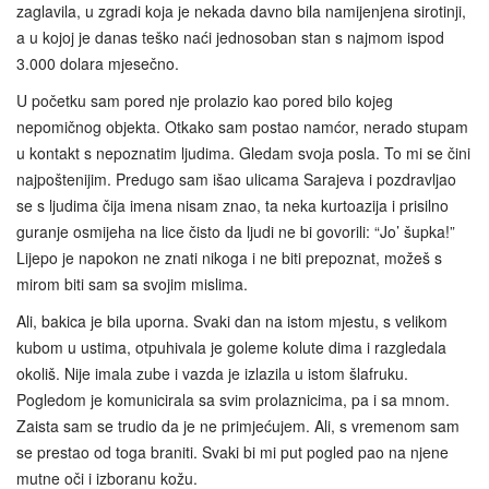
zaglavila, u zgradi koja je nekada davno bila namijenjena sirotinji,
a u kojoj je danas teško naći jednosoban stan s najmom ispod
3.000 dolara mjesečno.
U početku sam pored nje prolazio kao pored bilo kojeg
nepomičnog objekta. Otkako sam postao namćor, nerado stupam
u kontakt s nepoznatim ljudima. Gledam svoja posla. To mi se čini
najpoštenijim. Predugo sam išao ulicama Sarajeva i pozdravljao
se s ljudima čija imena nisam znao, ta neka kurtoazija i prisilno
guranje osmijeha na lice čisto da ljudi ne bi govorili: “Jo’ šupka!”
Lijepo je napokon ne znati nikoga i ne biti prepoznat, možeš s
mirom biti sam sa svojim mislima.
Ali, bakica je bila uporna. Svaki dan na istom mjestu, s velikom
kubom u ustima, otpuhivala je goleme kolute dima i razgledala
okoliš. Nije imala zube i vazda je izlazila u istom šlafruku.
Pogledom je komunicirala sa svim prolaznicima, pa i sa mnom.
Zaista sam se trudio da je ne primjećujem. Ali, s vremenom sam
se prestao od toga braniti. Svaki bi mi put pogled pao na njene
mutne oči i izboranu kožu.