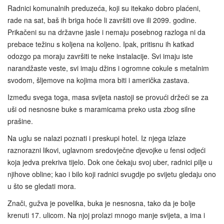
Radnici komunalnih preduzeća, koji su itekako dobro plaćeni,
rade na sat, baš ih briga hoće li završiti ove ili 2099. godine.
Prikačeni su na državne jasle i nemaju posebnog razloga ni da
prebace težinu s koljena na koljeno. Ipak, pritisnu ih katkad
odozgo pa moraju završiti te neke instalacije. Svi imaju iste
narandžaste veste, svi imaju džins i ogromne cokule s metalnim
svodom, šljemove na kojima mora biti i američka zastava.
Između svega toga, masa svijeta nastoji se provući držeći se za
uši od nesnosne buke s maramicama preko usta zbog silne
prašine.
Na uglu se nalazi poznati i preskupi hotel. Iz njega izlaze
raznorazni likovi, uglavnom sredovječne djevojke u fensi odjeći
koja jedva prekriva tijelo. Dok one čekaju svoj uber, radnici pilje u
njihove obline; kao i bilo koji radnici svugdje po svijetu gledaju ono
u što se gledati mora.
Znači, gužva je povelika, buka je nesnosna, tako da je bolje
krenuti 17. ulicom. Na njoj prolazi mnogo manje svijeta, a ima i