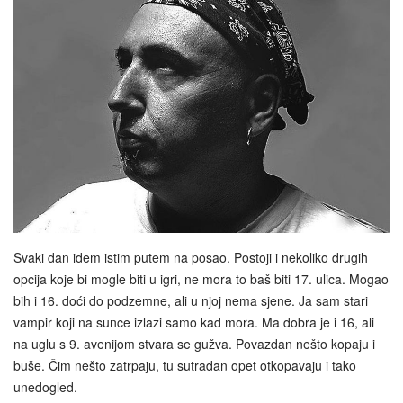
Svaki dan idem istim putem na posao. Postoji i nekoliko drugih
opcija koje bi mogle biti u igri, ne mora to baš biti 17. ulica. Mogao
bih i 16. doći do podzemne, ali u njoj nema sjene. Ja sam stari
vampir koji na sunce izlazi samo kad mora. Ma dobra je i 16, ali
na uglu s 9. avenijom stvara se gužva. Povazdan nešto kopaju i
buše. Čim nešto zatrpaju, tu sutradan opet otkopavaju i tako
unedogled.