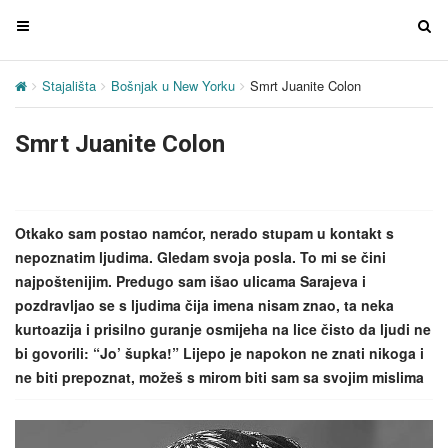
T
T
o
o
g
g
Stajališta
Bošnjak u New Yorku
Smrt Juanite Colon
g
g
l
l
Smrt Juanite Colon
e
e
n
n
a
a
v
v
Otkako sam postao namćor, nerado stupam u kontakt s
i
i
nepoznatim ljudima. Gledam svoja posla. To mi se čini
g
g
najpoštenijim. Predugo sam išao ulicama Sarajeva i
a
a
pozdravljao se s ljudima čija imena nisam znao, ta neka
t
t
kurtoazija i prisilno guranje osmijeha na lice čisto da ljudi ne
i
i
bi govorili: “Jo’ šupka!” Lijepo je napokon ne znati nikoga i
o
o
ne biti prepoznat, možeš s mirom biti sam sa svojim mislima
n
n