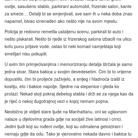
ovdje, sasušeno stablo, parkirani automobil, frizerski salon, kante
za smeće… Detalji bi se smjenjivali, sve sam ih u neka doba znao
napamet, bivao iznenađen ako nešto nije na svom mjestu.
Policija je redovno remetila ustaljenu scenu, parkirali bi auto i
nešto piskarali. Nešto bi rjeđe iz frizerskog salona izbacili na ulicu
kofu punu prljave vode, ostao bi neki komad namještaja koji
smetljari nisu pokupili.
U svim tim primjećivanjima i memoriziranju detalja štrčala je samo
jedna stvar. Stara bakica u svojim devedesetim. Čim bi to vrijeme
dopustilo, čim bi proljeće zaživjelo, a snijeg i hladnoća izašli iz
kostiju, eto i bakice napolje. Sjedne na stepenice i gleda ko
prolazi. Nekad stoji pokraj debelog stabla i drži se za njega kao da
je riječ o nekoj dugotrajnoj vezi o kojoj nemam pojma.
Neobično je vidjeti stare ljude na Manhattanu, oni se uglavnom
nalaze u dijelovima grada gdje na socijali žive latinosi i crnci.
Jedini ljudi koji su rođeni ovdje, koji su odmalena getoizirani i
nemaju gdje da odu. Tako je vjerovatno nekada davno i bakica tu