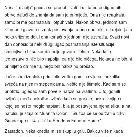
Naša “relacija” počela se produbljivati. Tu i tamo podigao bih
obrve dajući do znanja da sam je primijetio. Ona nije reagirala,
samo bi me posmatrala i otpuhivala. Nakon obrva, jednom sam
klimnuo i glavom u znak poštovanja, a ona opet ništa. Trajalo je to
neko vrijeme dok i ona konačno jednom nije uzvratila. Svaki novi
dan donosio bi neki drugi ugao posmatranja iste situacije,
smjenjivale bi se kombinacije govora tijelom. Nekada je
jednostavno nije bilo napolju, pa nije bilo ničega. Nekada ne bih ni
primijetio da nije tu, nego bih nabrzinu prošao.
Jučer sam izdaleka primijetio veliku gomilu cvijeća i nekoliko
svijeća na njenim stepenicama. Nešto nije štimalo. Kad sam se
približio, ugledao sam povelik natpis na vratima. U toj gomili
cvijeća, među nekoliko svijeća koje su gorjele, pokraj knjige u
kojoj se nešto moglo napisati, bila je postavljena njena slika, a na
natpisu je stajalo: “Juanita Colon – Služba će se održati u crkvi
Guadalupe u 14. ulici i u Reddens Funeral Home.”
Zastadoh. Neka knedla mi se skupi u grlu. Bakicu više nikada