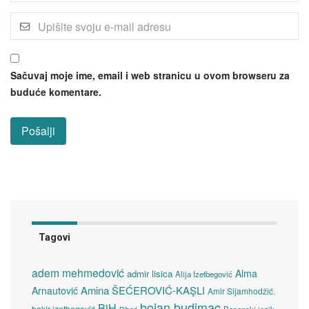
Sačuvaj moje ime, email i web stranicu u ovom browseru za
buduće komentare.
Tagovi
adem mehmedović
Alma
admir lisica
Alija Izetbegović
Amina ŠEĆEROVIĆ-KAŞLI
Arnautović
Amir Sijamhodžić.
bojan budimac
BiH
bakir izetbegović