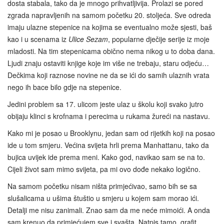
dosta stabala, tako da je mnogo prihvatljivija. Prolazi se pored
zgrada napravljenih na samom početku 20. stoljeća. Sve odreda
imaju ulazne stepenice na kojima se eventualno može sjesti, baš
kao i u scenama iz
Ulice Sezam
, popularne dječije serije iz moje
mladosti. Na tim stepenicama obično nema nikog u to doba dana.
Ljudi znaju ostaviti knjige koje im više ne trebaju, staru odjeću…
Dečkima koji raznose novine ne da se ići do samih ulaznih vrata
nego ih bace bilo gdje na stepenice.
Jedini problem sa 17. ulicom jeste ulaz u školu koji svako jutro
obijaju klinci s krofnama i perecima u rukama žureći na nastavu.
Kako mi je posao u Brooklynu, jedan sam od rijetkih koji na posao
ide u tom smjeru. Većina svijeta hrli prema Manhattanu, tako da
bujica uvijek ide prema meni. Kako god, navikao sam se na to.
Cijeli život sam mimo svijeta, pa mi ovo dođe nekako logično.
Na samom početku nisam ništa primjećivao, samo bih se sa
slušalicama u ušima štuštio u smjeru u kojem sam morao ići.
Detalji me nisu zanimali. Znao sam da me neće mimoići. A onda
sam krenuo da primjećujem sve i svašta. Natpis tamo, grafit