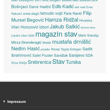
Bosanski jezik
Bihać
Edib Kadić
Bošnjaci
Damir Hadžić
elvir resić
Enes
Filip
fahrudin vojić
Faris Nanić
enisa alagić
Ratkušić
Hamza Ridžal
Mursel Begović
Hrvatska
Jakub Salkić
Irfan Horozović
Izbori
korona virus
magazin stav
Mahir Sokolija
Lokalni izbori 2020
mustafa drnišlić
Mirza Skenderagić
Mostar
Nedim Hasić
Sadik
Recep Tayyip Erdogan
prijedor
Sarajevo
Ibrahimović
Sandžak
SDA
Safet Pozder
Stav
Turska
Srebrenica
Srbija
Sirija
Impressum