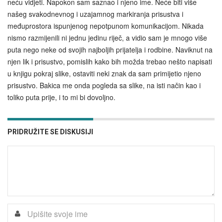
neću vidjeti. Napokon sam saznao i njeno ime. Neće biti više
našeg svakodnevnog i uzajamnog markiranja prisustva i
međuprostora ispunjenog nepotpunom komunikacijom. Nikada
nismo razmijenili ni jednu jedinu riječ, a vidio sam je mnogo više
puta nego neke od svojih najboljih prijatelja i rodbine. Naviknut na
njen lik i prisustvo, pomislih kako bih možda trebao nešto napisati
u knjigu pokraj slike, ostaviti neki znak da sam primijetio njeno
prisustvo. Bakica me onda pogleda sa slike, na isti način kao i
toliko puta prije, i to mi bi dovoljno.
PRIDRUŽITE SE DISKUSIJI