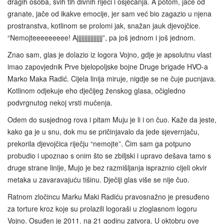
dragih osoba, svih tih divnih riječi i osjećanja. A potom, jače od
granate, jače od ikakve emocije, jer sam već bio zagazio u njena
prostranstva, kotlinom se prolomi jak, snažan jauk djevojčice.
“Nemojteeeeeeeee! Ajjjjjjjjjjjjjjjjj”, pa još jednom i još jednom.
Znao sam, glas je dolazio iz logora Vojno, gdje je apsolutnu vlast
imao zapovjednik Prve bjelopoljske bojne Druge brigade HVO-a
Marko Maka Radić. Cijela linija miruje, nigdje se ne čuje pucnjava.
Kotlinom odjekuje eho dječijeg ženskog glasa, očigledno
podvrgnutog nekoj vrsti mučenja.
Odem do susjednog rova i pitam Muju je li i on čuo. Kaže da jeste,
kako ga je u snu, dok mu se pričinjavalo da jede sjevernjaču,
prekorila djevojčica riječju “nemojte”. Čim sam ga potpuno
probudio i upoznao s onim što se zbiljski i upravo dešava tamo s
druge strane linije, Mujo je bez razmišljanja ispraznio cijeli okvir
metaka u zavaravajuću tišinu. Dječiji glas više se nije čuo.
Ratnom zločincu Marku Maki Radiću pravosnažno je presuđeno
za torture kroz koje su prolazili logoraši u zloglasnom logoru
Vojno. Osuđen je 2011. na 21 godinu zatvora. U oktobru ove