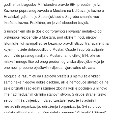
godine, uz blagoslov Ministarstva pravde BiH, prebačen je iz
Kazneno-popravnog zavoda u Mostaru na izdržavanje kazne u
Hrvatskoj, gdje mu je Županijski sud u Zagrebu smanjio već
izrečenu kaznu. Praktično, on je već slobodan čovjek.
S ushićenjem što je došlo do “pravnog silovanja” nedaleko od
biskupske rezidencije u Mostaru, pod okriljem noći, njegovi
istomišljenici narugali su se bezočno pravdi ističući transparent na
kojem mu žele dobrodošlicu u Mostar. Osude i suprotstavljanje
ovom vidu pravnog nasilja u Mostaru, a i u cijeloj BiH, bile su
mlake i mnogo tiše od onog prodornog vriska djevojčice koja je
one noći, prepune blještavih zvijezda, vjerovatno silovana.
Moguće je razumjeti da Radićevi prijatelji u njemu žele vidjeti
samo neke njegove dobre osobine, ali je nemoguće shvatiti da ne
žele priznati i sagledati razmjere zločina koji je počinjen u njihovo
ime nad nedužnim civilnim stanovništvom. S druge strane, teško
se pomiriti i s činjenicom da su izostale reakcije i vladinih i
nevladinih organizacija, udruženja i organizacija. Svi su u ovom
slučaju utihnuli u romantičnu šutnju prepunu “Pinkovih” i “Grand”