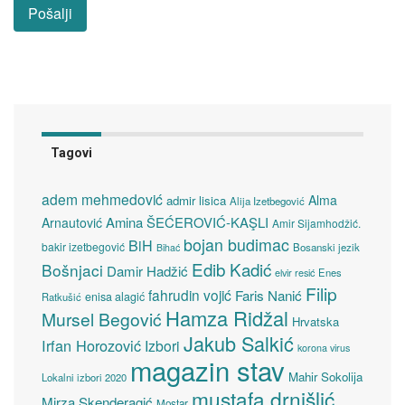
Tagovi
adem mehmedović
Alma
admir lisica
Alija Izetbegović
Amina ŠEĆEROVIĆ-KAŞLI
Arnautović
Amir Sijamhodžić.
bojan budimac
BiH
bakir izetbegović
Bosanski jezik
Bihać
Edib Kadić
Bošnjaci
Damir Hadžić
elvir resić
Enes
Filip
fahrudin vojić
Faris Nanić
enisa alagić
Ratkušić
Hamza Ridžal
Mursel Begović
Hrvatska
Jakub Salkić
Irfan Horozović
Izbori
korona virus
magazin stav
Mahir Sokolija
Lokalni izbori 2020
mustafa drnišlić
Mirza Skenderagić
Mostar