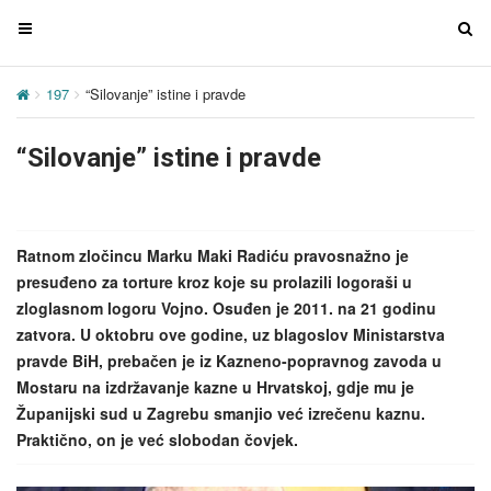
T
T
o
o
g
g
197
“Silovanje” istine i pravde
g
g
l
l
“Silovanje” istine i pravde
e
e
n
n
a
a
v
v
Ratnom zločincu Marku Maki Radiću pravosnažno je
i
i
presuđeno za torture kroz koje su prolazili logoraši u
g
g
zloglasnom logoru Vojno. Osuđen je 2011. na 21 godinu
a
a
zatvora. U oktobru ove godine, uz blagoslov Ministarstva
t
t
pravde BiH, prebačen je iz Kazneno-popravnog zavoda u
i
i
Mostaru na izdržavanje kazne u Hrvatskoj, gdje mu je
o
o
Županijski sud u Zagrebu smanjio već izrečenu kaznu.
n
n
Praktično, on je već slobodan čovjek.