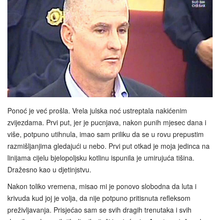
Ponoć je već prošla. Vrela julska noć ustreptala nakićenim
zvijezdama. Prvi put, jer je pucnjava, nakon punih mjesec dana i
više, potpuno utihnula, imao sam priliku da se u rovu prepustim
razmišljanjima gledajući u nebo. Prvi put otkad je moja jedinca na
linijama cijelu bjelopoljsku kotlinu ispunila je umirujuća tišina.
Dražesno kao u djetinjstvu.
Nakon toliko vremena, misao mi je ponovo slobodna da luta i
krivuda kud joj je volja, da nije potpuno pritisnuta refleksom
preživljavanja. Prisjećao sam se svih dragih trenutaka i svih