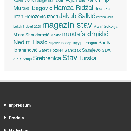
enisa alagić
Ratkušić
Hamza Ridžal
Mursel Begović
Hrvatska
Jakub Salkić
Irfan Horozović
Izbori
korona virus
magazin stav
Mahir Sokolija
Lokalni izbori 2020
mustafa drnišlić
Mirza Skenderagić
Mostar
Nedim Hasić
Sadik
Recep Tayyip Erdogan
prijedor
Sarajevo
Ibrahimović
Sandžak
SDA
Safet Pozder
Stav
Turska
Srebrenica
Srbija
Sirija
Impressum
Prodaja
Marketing