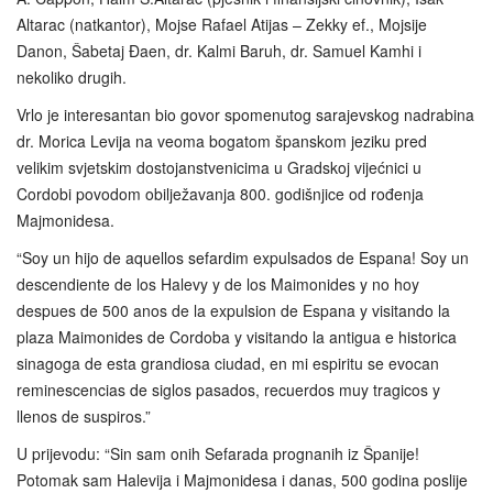
Altarac (natkantor), Mojse Rafael Atijas – Zekky ef., Mojsije
Danon, Šabetaj Đaen, dr. Kalmi Baruh, dr. Samuel Kamhi i
nekoliko drugih.
Vrlo je interesantan bio govor spomenutog sarajevskog nadrabina
dr. Morica Levija na veoma bogatom španskom jeziku pred
velikim svjetskim dostojanstvenicima u Gradskoj vijećnici u
Cordobi povodom obilježavanja 800. godišnjice od rođenja
Majmonidesa.
“Soy un hijo de aquellos sefardim expulsados de Espana! Soy un
descendiente de los Halevy y de los Maimonides y no hoy
despues de 500 anos de la expulsion de Espana y visitando la
plaza Maimonides de Cordoba y visitando la antigua e historica
sinagoga de esta grandiosa ciudad, en mi espiritu se evocan
reminescencias de siglos pasados, recuerdos muy tragicos y
llenos de suspiros.”
U prijevodu: “Sin sam onih Sefarada prognanih iz Španije!
Potomak sam Halevija i Majmonidesa i danas, 500 godina poslije