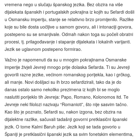
vremena nego u slučaju španskog jezika. Bez obzira na više
dijalekata španskih i portugalskih pokrajina iz kojih su Sefardi došli
u Osmansku imperiju, stanje se relativno brzo promijenilo. Razlike
koje su bile dosta uočljive u samom govoru, ali i intonaciji govora,
postepeno su se smanjivale. Odmah nakon toga su počeli obratni
procesi, tj. prilagođavanje i stapanje dijalekata i lokalnih varijanti.
Jezik se uglavnom postepeno formirao.
Važno je napomenuti da su u mnogim pokrajinama Osmanske
imperije živjeli Jevreji mnogo prije dolaska Sefarda. Ti su Jevreji
govorili razne jezike, većinom romanskog porijekla, kao i grčkog,
ali manje. Novi došljaci su ih brzo sefardizirali, tako da je do
danas ostalo samo nekoliko prezimena iz kojih bi se moglo
naslutiti porijeklo tih Jevreja: Papo, Romano, Kolonomos itd. Te
Jevreje neki filolozi nazivaju “Romanioti”, što nije sasvim tačno.
Kao što je poznato, Sefardi su, nakon izgona, bez obzira na
dijalektne razlike, sačuvali tadašnji govorni pretklasični španski
jezik. O tome Kalmi Baruh piše: Jezik koji se tada govorio u
Španiji je pretklasični španski jezik sa svim fonetskim elementima,