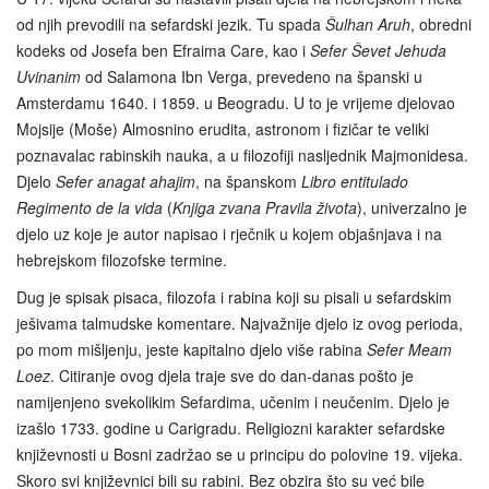
od njih prevodili na sefardski jezik. Tu spada
Šulhan Aruh
, obredni
kodeks od Josefa ben Efraima Care, kao i
Sefer Ševet Jehuda
Uvinanim
od Salamona Ibn Verga, prevedeno na španski u
Amsterdamu 1640. i 1859. u Beogradu. U to je vrijeme djelovao
Mojsije (Moše) Almosnino erudita, astronom i fizičar te veliki
poznavalac rabinskih nauka, a u filozofiji nasljednik Majmonidesa.
Djelo
Sefer anagat ahajim
, na španskom
Libro entitulado
Regimento de la vida
(
Knjiga zvana Pravila života
), univerzalno je
djelo uz koje je autor napisao i rječnik u kojem objašnjava i na
hebrejskom filozofske termine.
Dug je spisak pisaca, filozofa i rabina koji su pisali u sefardskim
ješivama talmudske komentare. Najvažnije djelo iz ovog perioda,
po mom mišljenju, jeste kapitalno djelo više rabina
Sefer Meam
Loez
. Citiranje ovog djela traje sve do dan-danas pošto je
namijenjeno svekolikim Sefardima, učenim i neučenim. Djelo je
izašlo 1733. godine u Carigradu. Religiozni karakter sefardske
književnosti u Bosni zadržao se u principu do polovine 19. vijeka.
Skoro svi književnici bili su rabini. Bez obzira što su već bile