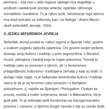
plemena – koji nosi u sebi tragove cijeloga niza događaja u
prošlosti i sadašnjosti Jevreja sefarda, ogledalo njihovoga
mentaliteta i karaktera. To je njihov jezik. Istraživanje toga idioma
ima draži jednako za folkloristu kao i za filologa.” (Kalmi Baruh,
Jezik sefardskih Jevreja
, 1924).
O JEZIKU SEFARDSKIH JEVREJA
Sefardski Jevreji postali su nakon izgona iz Španije 1492. godine
u svakom pogledu cjelovita zajednica. Oni govore svojim jezikom,
stvaraju svoju kulturu i tradiciju u svim segmentima, u literaturi,
muzici, običajima i tradiciji koja će trajati vjekovima. Temelji te
tradicije usko su povezani s vjerom, ali i s fenomenom
prilagodljivosti, kulturama i tradicijama zemalja u koje su došli. U
slučaju naše regije, to je balkansko-levantinska kultura i tradicija.
Jasno je da je taj fenomen usko povezan i s Iberijskim
poluostrvom, tj. najviše sa Španijom i Portugalom. Ovakav se
proces, možda s malim izmjenama, desio i s Aškenazima, čiji je
jezik jidiš. To je hebrejski jezik kombiniran sa starogermanskim
jezicima i, naravno, s riječima drugih naroda u čije su zemlje došli.