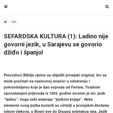
T
T
o
o
g
g
189
SEFARDSKA KULTURA (1): Ladino nije govorni jezik, u Sarajevu
g
g
l
l
SEFARDSKA KULTURA (1): Ladino nije
e
e
n
n
govorni jezik, u Sarajevu se govorio
a
a
džiđo i španjol
v
v
i
i
g
g
a
a
Prevodioci Biblije vjerno su slijedili jevrejski original, što se
t
t
može pročitati na naslovnoj stranici u odobrenju i
i
i
pokroviteljstvu koje je dao vojvoda od Ferrare. Totalnim
o
o
oponašanjem prijevoda iz 1553. godine stvoren je tzv. jezik
n
n
“ladino”, koga neki smatraju “jezikom knjige”. Neke
elemente ovog jezika koristili su učitelji u jevrejskim školama
tokom vjekova, u Bosni sve do Drugog svjetskog rata. Jezik