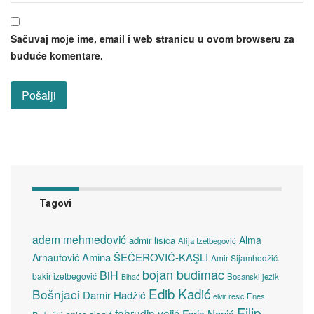
Sačuvaj moje ime, email i web stranicu u ovom browseru za
buduće komentare.
Tagovi
adem mehmedović
Alma
admir lisica
Alija Izetbegović
Amina ŠEĆEROVIĆ-KAŞLI
Arnautović
Amir Sijamhodžić.
bojan budimac
BiH
bakir izetbegović
Bosanski jezik
Bihać
Edib Kadić
Bošnjaci
Damir Hadžić
elvir resić
Enes
Filip
fahrudin vojić
Faris Nanić