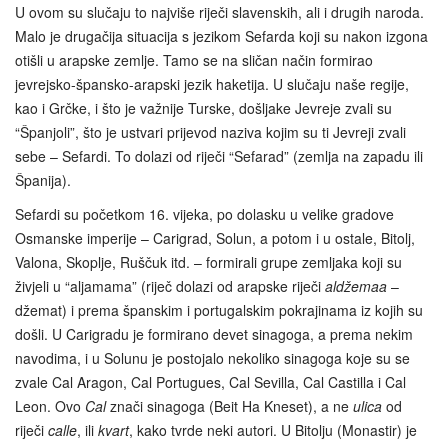
U ovom su slučaju to najviše riječi slavenskih, ali i drugih naroda.
Malo je drugačija situacija s jezikom Sefarda koji su nakon izgona
otišli u arapske zemlje. Tamo se na sličan način formirao
jevrejsko-špansko-arapski jezik haketija. U slučaju naše regije,
kao i Grčke, i što je važnije Turske, došljake Jevreje zvali su
“Španjoli”, što je ustvari prijevod naziva kojim su ti Jevreji zvali
sebe – Sefardi. To dolazi od riječi “Sefarad” (zemlja na zapadu ili
Španija).
Sefardi su početkom 16. vijeka, po dolasku u velike gradove
Osmanske imperije – Carigrad, Solun, a potom i u ostale, Bitolj,
Valona, Skoplje, Ruščuk itd. – formirali grupe zemljaka koji su
živjeli u “aljamama” (riječ dolazi od arapske riječi
aldžemaa
–
džemat) i prema španskim i portugalskim pokrajinama iz kojih su
došli. U Carigradu je formirano devet sinagoga, a prema nekim
navodima, i u Solunu je postojalo nekoliko sinagoga koje su se
zvale Cal Aragon, Cal Portugues, Cal Sevilla, Cal Castilla i Cal
Leon. Ovo
Cal
znači sinagoga (Beit Ha Kneset), a ne
ulica
od
riječi
calle
, ili
kvart
, kako tvrde neki autori. U Bitolju (Monastir) je