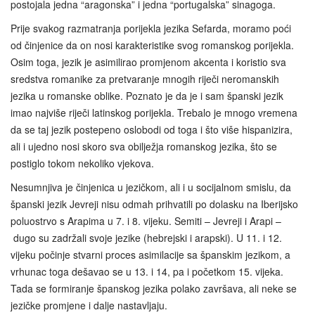
postojala jedna “aragonska” i jedna “portugalska” sinagoga.
Prije svakog razmatranja porijekla jezika Sefarda, moramo poći
od činjenice da on nosi karakteristike svog romanskog porijekla.
Osim toga, jezik je asimilirao promjenom akcenta i koristio sva
sredstva romanike za pretvaranje mnogih riječi neromanskih
jezika u romanske oblike. Poznato je da je i sam španski jezik
imao najviše riječi latinskog porijekla. Trebalo je mnogo vremena
da se taj jezik postepeno oslobodi od toga i što više hispanizira,
ali i ujedno nosi skoro sva obilježja romanskog jezika, što se
postiglo tokom nekoliko vjekova.
Nesumnjiva je činjenica u jezičkom, ali i u socijalnom smislu, da
španski jezik Jevreji nisu odmah prihvatili po dolasku na Iberijsko
poluostrvo s Arapima u 7. i 8. vijeku. Semiti – Jevreji i Arapi –
dugo su zadržali svoje jezike (hebrejski i arapski). U 11. i 12.
vijeku počinje stvarni proces asimilacije sa španskim jezikom, a
vrhunac toga dešavao se u 13. i 14, pa i početkom 15. vijeka.
Tada se formiranje španskog jezika polako završava, ali neke se
jezičke promjene i dalje nastavljaju.