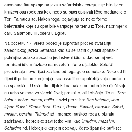
osnovane štamparije na jeziku sefardskih Jevreja, nije bilo lijepe
književnosti (beletristike), nego su pisci opisivali lične meditacije o
Tori, Talmudu itd. Nakon toga, pojavljuju se neke forme
beletristike koje su opet bile varijacije na temu iz Tore, naprimjer o
caru Salamonu ili Josefu u Egiptu.
Na početku 17. vijeka počeo je suprotan proces stvaranju
zajedničkog jezika Sefarada kad su se razni dijalekti španskih
pokrajina polako stapali u jedinstveni idiom. Sad se taj već
formirani idiom razlaže na novoformirane dijalekte. Sefardi
preuzimaju nove riječi zavisno od toga gdje se nalaze. Neke od tih
riječi ili potpuno zamjenjuju španske ili se upotrebljavaju uporedo
sa španskim. U svim tim dijalektima nalazimo hebrejske riječi koje
su usko vezane za vjerski život; praznike, ali i običaje. To su
Tora
,
šalom
,
kašer
,
mazal
,
halila
, nazivi praznika:
Roš hašana
,
Jom
kipur
,
Sukot
,
Simha Tora
,
Purim
,
Pesah
,
Šavuot
,
Hanuka
,
Šabat
,
minjan
,
beraha
,
Talmud
itd. Imenice muškog roda u pluralu
zadržavaju hebrejske završetke –im, kao
limudim
,
mazalim
,
Sefardim
itd. Hebrejski korijeni dobivaju često španske sufikse: