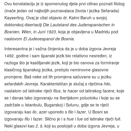
Ovu konstataciju je iz spomenutog djela prvi citirao poznati filolog
(inače jedan od najboljih poznavalaca života i jezika Sefarada)
Kayserling. Ovaj je citat objavio dr. Kalmi Baruh u svojoj
doktorskoj disertaciji
Die Lautstand des Judenspanischen in
Bosnien, Wien, in Juni 1923
, koja je objavljena u Madridu pod
naslovom
El Judeoespanol de Bosnia
.
Interesantna je i važna činjenica da je u doba izgona Jevreja
1492. godine i sam španski jezik bio relativno nesređen, iz
razloga što je kastiljanski jezik, koji je bio osnova za formiranje
klasičnog španskog jezika, pretrpio neminovne glasovne
promjene. Baš neke od tih promjena sačuvane su u jeziku
sefardskih Jevreja. Karakterističan je slučaj s riječima
hilo
,
nastalom od latinske riječi
filus
, te
hacer
od latinskog
facere
, koje
se i danas tako izgovaraju na Iberijskom poluotoku i koje su se
zadržale u Istanbulu, Bugarskoj i Solunu, gdje se te riječi
izgovaraju kao
ilo
,
azer
uporedo s
filo
i
fazer
. U Bosni se
izgovaraju
filu
i
fazer
. Slično je i s
hue
i
fue
od latinske riječi
fuit
.
Neki glasovi kao
ž
,
š
, koji su postojali u doba izgona Jevreja, u