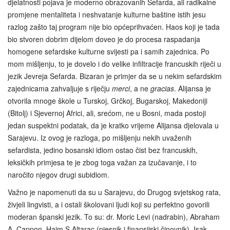
djelatnosti pojava je moderno obrazovanih Sefarda, ali radikalne
promjene mentaliteta i neshvatanje kulturne baštine istih jesu
razlog zašto taj program nije bio općeprihvaćen. Haos koji je tada
bio stvoren dobrim dijelom doveo je do procesa raspadanja
homogene sefardske kulturne svijesti pa i samih zajednica. Po
mom mišljenju, to je dovelo i do velike infiltracije francuskih riječi u
jezik Jevreja Sefarda. Bizaran je primjer da se u nekim sefardskim
zajednicama zahvaljuje s riječju
merci
, a ne
gracias
. Alijansa je
otvorila mnoge škole u Turskoj, Grčkoj, Bugarskoj, Makedoniji
(Bitolj) i Sjevernoj Africi, ali, srećom, ne u Bosni, mada postoji
jedan suspektni podatak, da je kratko vrijeme Alijansa djelovala u
Sarajevu. Iz ovog je razloga, po mišljenju nekih uvaženih
sefardista, jedino bosanski idiom ostao čist bez francuskih,
leksičkih primjesa te je zbog toga važan za izučavanje, i to
naročito njegov drugi subidiom.
Važno je napomenuti da su u Sarajevu, do Drugog svjetskog rata,
živjeli lingvisti, a i ostali školovani ljudi koji su perfektno govorili
moderan španski jezik. To su: dr. Moric Levi (nadrabin), Abraham
A. Cappon, Haim S.Altarac (pjesnik i finansijski činovnik), Isak