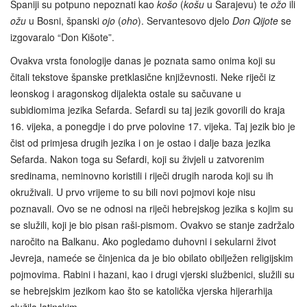
Španiji su potpuno nepoznati kao
košo
(
košu
u Sarajevu) te
ožo
ili
ožu
u Bosni, španski
ojo
(
oho
). Servantesovo djelo
Don Qijote
se
izgovaralo “Don Kišote”.
Ovakva vrsta fonologije danas je poznata samo onima koji su
čitali tekstove španske pretklasične književnosti. Neke riječi iz
leonskog i aragonskog dijalekta ostale su sačuvane u
subidiomima jezika Sefarda. Sefardi su taj jezik govorili do kraja
16. vijeka, a ponegdje i do prve polovine 17. vijeka. Taj jezik bio je
čist od primjesa drugih jezika i on je ostao i dalje baza jezika
Sefarda. Nakon toga su Sefardi, koji su živjeli u zatvorenim
sredinama, neminovno koristili i riječi drugih naroda koji su ih
okruživali. U prvo vrijeme to su bili novi pojmovi koje nisu
poznavali. Ovo se ne odnosi na riječi hebrejskog jezika s kojim su
se služili, koji je bio pisan raši-pismom. Ovakvo se stanje zadržalo
naročito na Balkanu. Ako pogledamo duhovni i sekularni život
Jevreja, nameće se činjenica da je bio obilato obilježen religijskim
pojmovima. Rabini i hazani, kao i drugi vjerski službenici, služili su
se hebrejskim jezikom kao što se katolička vjerska hijerarhija
služila latinskim.