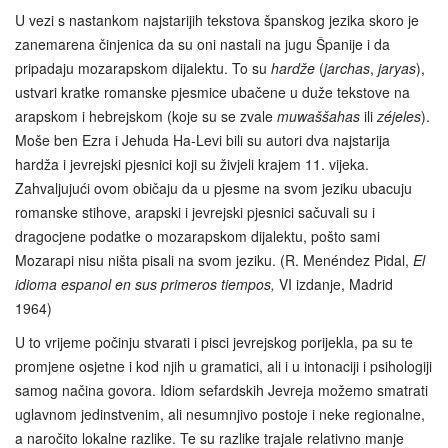
U vezi s nastankom najstarijih tekstova španskog jezika skoro je
zanemarena činjenica da su oni nastali na jugu Španije i da
pripadaju mozarapskom dijalektu. To su
hardže
(
jarchas
,
jaryas
),
ustvari kratke romanske pjesmice ubačene u duže tekstove na
arapskom i hebrejskom (koje su se zvale
muwaššahas
ili
zéjeles
).
Moše ben Ezra i Jehuda Ha-Levi bili su autori dva najstarija
hardža i jevrejski pjesnici koji su živjeli krajem 11. vijeka.
Zahvaljujući ovom običaju da u pjesme na svom jeziku ubacuju
romanske stihove, arapski i jevrejski pjesnici sačuvali su i
dragocjene podatke o mozarapskom dijalektu, pošto sami
Mozarapi nisu ništa pisali na svom jeziku. (R. Menéndez Pidal,
El
idioma espanol en sus primeros tiempos,
VI izdanje, Madrid
1964)
U to vrijeme počinju stvarati i pisci jevrejskog porijekla, pa su te
promjene osjetne i kod njih u gramatici, ali i u intonaciji i psihologiji
samog načina govora. Idiom sefardskih Jevreja možemo smatrati
uglavnom jedinstvenim, ali nesumnjivo postoje i neke regionalne,
a naročito lokalne razlike. Te su razlike trajale relativno manje