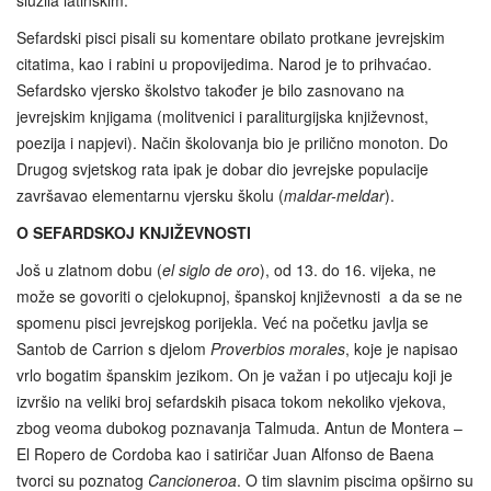
Sefardski pisci pisali su komentare obilato protkane jevrejskim
citatima, kao i rabini u propovijedima. Narod je to prihvaćao.
Sefardsko vjersko školstvo također je bilo zasnovano na
jevrejskim knjigama (molitvenici i paraliturgijska književnost,
poezija i napjevi). Način školovanja bio je prilično monoton. Do
Drugog svjetskog rata ipak je dobar dio jevrejske populacije
završavao elementarnu vjersku školu (
maldar-meldar
).
O SEFARDSKOJ KNJIŽEVNOSTI
Još u zlatnom dobu (
el siglo de oro
), od 13. do 16. vijeka, ne
može se govoriti o cjelokupnoj, španskoj književnosti a da se ne
spomenu pisci jevrejskog porijekla. Već na početku javlja se
Santob de Carrion s djelom
Proverbios morales
, koje je napisao
vrlo bogatim španskim jezikom. On je važan i po utjecaju koji je
izvršio na veliki broj sefardskih pisaca tokom nekoliko vjekova,
zbog veoma dubokog poznavanja Talmuda. Antun de Montera –
El Ropero de Cordoba kao i satiričar Juan Alfonso de Baena
tvorci su poznatog
Cancioneroa
. O tim slavnim piscima opširno su