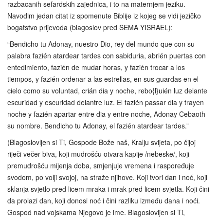
razbacanih sefardskih zajednica, i to na maternjem jeziku.
Navodim jedan citat iz spomenute Biblije iz kojeg se vidi jezičko
bogatstvo prijevoda (blagoslov pred ŠEMA YISRAEL):
“Bendicho tu Adonay, nuestro Dio, rey del mundo que con su
palabra fazién atardear tardes con sabiduria, abrién puertas con
entedimiento, fazién de mudar horas, y fazién trocar a los
tiempos, y fazién ordenar a las estrellas, en sus guardas en el
cielo como su voluntad, crián dia y noche, rebo{l}uién luz delante
escuridad y escuridad delantre luz. El fazién passar dia y trayen
noche y fazién apartar entre dia y entre noche, Adonay Cebaoth
su nombre. Bendicho tu Adonay, el fazién atardear tardes.”
(Blagoslovljen si Ti, Gospode Bože naš, Kralju svijeta, po čijoj
riječi večer biva, koji mudrošću otvara kapije /nebeske/, koji
premudrošću mijenja doba, smjenjuje vremena i raspoređuje
svodom, po volji svojoj, na straže njihove. Koji tvori dan i noć, koji
sklanja svjetlo pred licem mraka i mrak pred licem svjetla. Koji čini
da prolazi dan, koji donosi noć i čini razliku između dana i noći.
Gospod nad vojskama Njegovo je ime. Blagoslovljen si Ti,