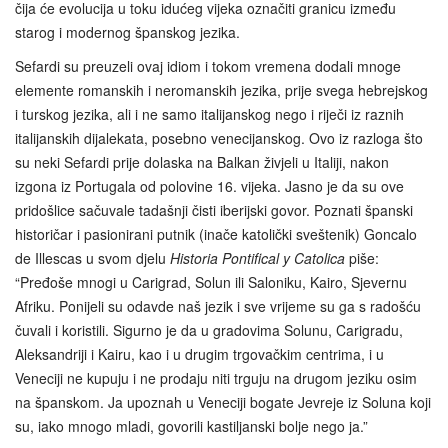
čija će evolucija u toku idućeg vijeka označiti granicu između
starog i modernog španskog jezika.
Sefardi su preuzeli ovaj idiom i tokom vremena dodali mnoge
elemente romanskih i neromanskih jezika, prije svega hebrejskog
i turskog jezika, ali i ne samo italijanskog nego i riječi iz raznih
italijanskih dijalekata, posebno venecijanskog. Ovo iz razloga što
su neki Sefardi prije dolaska na Balkan živjeli u Italiji, nakon
izgona iz Portugala od polovine 16. vijeka. Jasno je da su ove
pridošlice sačuvale tadašnji čisti iberijski govor. Poznati španski
historičar i pasionirani putnik (inače katolički sveštenik) Goncalo
de Illescas u svom djelu
Historia Pontifical y Catolica
piše:
“Pređoše mnogi u Carigrad, Solun ili Saloniku, Kairo, Sjevernu
Afriku. Ponijeli su odavde naš jezik i sve vrijeme su ga s radošću
čuvali i koristili. Sigurno je da u gradovima Solunu, Carigradu,
Aleksandriji i Kairu, kao i u drugim trgovačkim centrima, i u
Veneciji ne kupuju i ne prodaju niti trguju na drugom jeziku osim
na španskom. Ja upoznah u Veneciji bogate Jevreje iz Soluna koji
su, iako mnogo mladi, govorili kastiljanski bolje nego ja.”