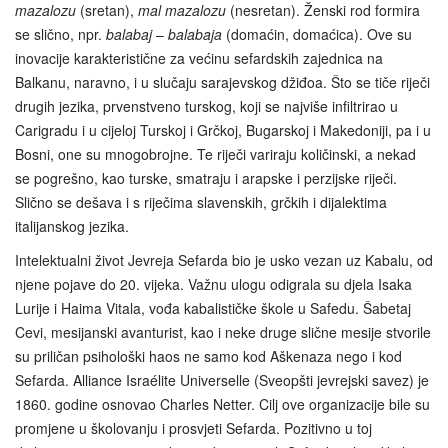
mazalozu
(sretan),
mal mazalozu
(nesretan). Ženski rod formira
se slično, npr.
balabaj
–
balabaja
(domaćin, domaćica). Ove su
inovacije karakteristične za većinu sefardskih zajednica na
Balkanu, naravno, i u slučaju sarajevskog džiđoa. Što se tiče riječi
drugih jezika, prvenstveno turskog, koji se najviše infiltrirao u
Carigradu i u cijeloj Turskoj i Grčkoj, Bugarskoj i Makedoniji, pa i u
Bosni, one su mnogobrojne. Te riječi variraju količinski, a nekad
se pogrešno, kao turske, smatraju i arapske i perzijske riječi.
Slično se dešava i s riječima slavenskih, grčkih i dijalektima
italijanskog jezika.
Intelektualni život Jevreja Sefarda bio je usko vezan uz Kabalu, od
njene pojave do 20. vijeka. Važnu ulogu odigrala su djela Isaka
Lurije i Haima Vitala, vođa kabalističke škole u Safedu. Šabetaj
Cevi, mesijanski avanturist, kao i neke druge slične mesije stvorile
su priličan psihološki haos ne samo kod Aškenaza nego i kod
Sefarda. Alliance Israélite Universelle (Sveopšti jevrejski savez) je
1860. godine osnovao Charles Netter. Cilj ove organizacije bile su
promjene u školovanju i prosvjeti Sefarda. Pozitivno u toj