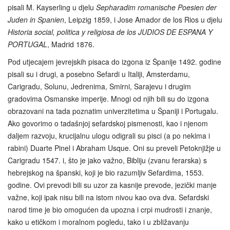
pisali M. Kayserling u djelu
Sepharadim romanische Poesien der
Juden in Spanien
, Leipzig 1859, i Jose Amador de los Rios u djelu
Historia social, politica y religiosa de los JUDIOS DE ESPANA Y
PORTUGAL
, Madrid 1876.
Pod utjecajem jevrejskih pisaca do izgona iz Španije 1492. godine
pisali su i drugi, a posebno Sefardi u Italiji, Amsterdamu,
Carigradu, Solunu, Jedrenima, Smirni, Sarajevu i drugim
gradovima Osmanske imperije. Mnogi od njih bili su do izgona
obrazovani na tada poznatim univerzitetima u Španiji i Portugalu.
Ako govorimo o tadašnjoj sefardskoj pismenosti, kao i njenom
daljem razvoju, krucijalnu ulogu odigrali su pisci (a po nekima i
rabini) Duarte Pinel i Abraham Usque. Oni su preveli Petoknjižje u
Carigradu 1547. i, što je jako važno, Bibliju (zvanu ferarska) s
hebrejskog na španski, koji je bio razumljiv Sefardima, 1553.
godine. Ovi prevodi bili su uzor za kasnije prevode, jezički manje
važne, koji ipak nisu bili na istom nivou kao ova dva. Sefardski
narod time je bio omogućen da upozna i crpi mudrosti i znanje,
kako u etičkom i moralnom pogledu, tako i u zbližavanju