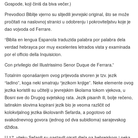
Gospode, koji činiš da biva večer.)
Prevodioci Biblije vjerno su slijedili jevrejski original, što se može
pročitati na naslovnoj stranici u odobrenju i pokroviteljstvu koje je
dao vojvoda od Ferrare.
“Biblia en lengua Espanola traduzida palabra por palabra dela
verdad hebrayca por muy excelentes letrados vista y examinada
por el officio della Inquisicion.
Con privilegio del Illustrissimo Senor Duque de Ferrara.”
Totalnim oponašanjem ovog prijevoda stvoren je tzv. jezik
“ladino”, koga neki smatraju “jezikom knjige”. Neke elemente ovog
jezika koristili su učitelji u jevrejskim školama tokom vjekova, u
Bosni sve do Drugog svjetskog rata. Jezik pisanih ili, bolje rečeno,
latinskim slovima kopirani jezik bio je veoma različit od
kolokvijalnog jezika školovanih Sefarda, a pogotovo od
svakodnevnog govora (jednog od dva subidioma) sarajevskog
džiđoa.
U 17. vijeku Sefardi su nastavili pisati djela na hebrejskom i neka