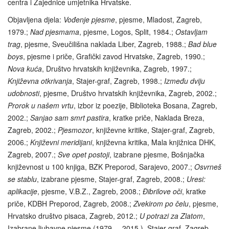
centra i Zajednice umjetnika Hrvatske.
Objavljena djela:
Vođenje pjesme
, pjesme, Mladost, Zagreb,
1979.;
Nad pjesmama
, pjesme, Logos, Split, 1984.;
Ostavljam
trag
, pjesme, Sveučilišna naklada Liber, Zagreb, 1988.;
Bad blue
boys
, pjesme i priče, Grafički zavod Hrvatske, Zagreb, 1990.;
Nova kuća
, Društvo hrvatskih književnika, Zagreb, 1997.;
Književna otkrivanja
, Stajer-graf, Zagreb, 1998.;
Između dviju
udobnosti
, pjesme, Društvo hrvatskih književnika, Zagreb, 2002.;
Prorok u našem vrtu
, izbor iz poezije, Biblioteka Bosana, Zagreb,
2002.;
Sanjao sam smrt pastira
, kratke priče, Naklada Breza,
Zagreb, 2002.;
Pjesmozor
, književne kritike, Stajer-graf, Zagreb,
2006.;
Književni meridijani
, književna kritika, Mala knjižnica DHK,
Zagreb, 2007.;
Sve opet postoji
, izabrane pjesme, Bošnjačka
književnost u 100 knjiga, BZK Preporod, Sarajevo, 2007.;
Osvrneš
se stablu
, izabrane pjesme, Stajer-graf, Zagreb, 2008.;
Uresi:
aplikacije
, pjesme, V.B.Z., Zagreb, 2008.;
Đibrilove oči
, kratke
priče, KDBH Preporod, Zagreb, 2008.;
Zvekirom po čelu
, pjesme,
Hrvatsko društvo pisaca, Zagreb, 2012.;
U potrazi za Zlatom
,
Izabrane ljubavne pjesme (1979. – 2015.), Stajer graf, Zagreb,