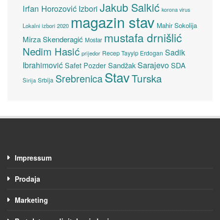
Jakub Salkić
Irfan Horozović
Izbori
korona virus
magazin stav
Mahir Sokolija
Lokalni izbori 2020
mustafa drnišlić
Mirza Skenderagić
Mostar
Nedim Hasić
Sadik
Recep Tayyip Erdogan
prijedor
Sarajevo
Ibrahimović
Sandžak
SDA
Safet Pozder
Stav
Turska
Srebrenica
Srbija
Sirija
Impressum
Prodaja
Marketing