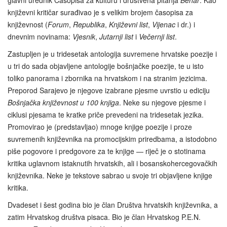
glavni urednik Časopisa za kulturu i društvena pitanja
Behar
. Kao
književni kritičar surađivao je s velikim brojem časopisa za
književnost (
Forum
,
Republika
,
Književni list
,
Vijenac
i dr.) i
dnevnim novinama:
Vjesnik
,
Jutarnji list
i
Večernji list
.
Zastupljen je u tridesetak antologija suvremene hrvatske poezije i
u tri do sada objavljene antologije bošnjačke poezije, te u isto
toliko panorama i zbornika na hrvatskom i na stranim jezicima.
Preporod Sarajevo je njegove izabrane pjesme uvrstio u ediciju
Bošnjačka književnost u 100 knjiga
. Neke su njegove pjesme i
ciklusi pjesama te kratke priče prevedeni na tridesetak jezika.
Promovirao je (predstavljao) mnoge knjige poezije i proze
suvremenih književnika na promocijskim priredbama, a istodobno
piše pogovore i predgovore za te knjige — riječ je o stotinama
kritika uglavnom istaknutih hrvatskih, ali i bosanskohercegovačkih
književnika. Neke je tekstove sabrao u svoje tri objavljene knjige
kritika.
Dvadeset i šest godina bio je član Društva hrvatskih književnika, a
zatim Hrvatskog društva pisaca. Bio je član Hrvatskog P.E.N.