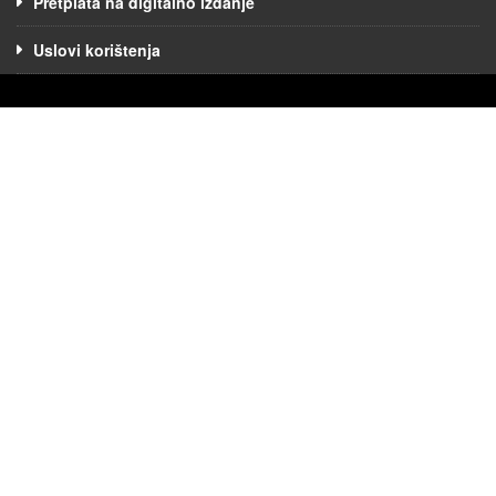
Pretplata na digitalno izdanje
Uslovi korištenja