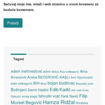
Sačuvaj moje ime, email i web stranicu u ovom browseru za
buduće komentare.
Tagovi
adem mehmedović
Alma
admir lisica
Alija Izetbegović
Amina ŠEĆEROVIĆ-KAŞLI
Arnautović
Amir Sijamhodžić.
bojan budimac
BiH
bakir izetbegović
Bosanski jezik
Bihać
Edib Kadić
Bošnjaci
Damir Hadžić
elvir resić
Enes
Filip
fahrudin vojić
Faris Nanić
enisa alagić
Ratkušić
Hamza Ridžal
Mursel Begović
Hrvatska