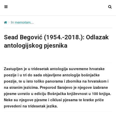
T
T
o
o
g
g
In memoriam
Sead Begović (1954.-2018.): Odlazak antologijskog pj
g
g
l
l
Sead Begović (1954.-2018.): Odlazak
e
e
n
n
antologijskog pjesnika
a
a
v
v
i
i
g
g
Zastupljen je u tridesetak antologija suvremene hrvatske
a
a
poezije i u tri do sada objavljene antologije bošnjačke
t
t
poezije, te u isto toliko panorama i zbornika na hrvatskom i
i
i
na stranim jezicima. Preporod Sarajevo je njegove izabrane
o
o
pjesme uvrstio u ediciju Bošnjačka književnost u 100 knjiga.
n
n
Neke su njegove pjesme i ciklusi pjesama te kratke priče
prevedeni na tridesetak jezika.